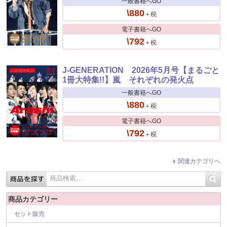
一般書籍へGO
\880
＋税
電子書籍へGO
\792
＋税
J-GENERATION 2026年5月号【まるごと
1冊大特集!!】嵐 それぞれの発火点
一般書籍へGO
\880
＋税
電子書籍へGO
\792
＋税
関連カテゴリへ
商品カテゴリー
セット販売