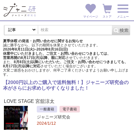
マイページ
ストア
メニュー
夏季休暇 の発送・お問い合わせに関するお知らせ
誠に勝手ながら、以下の期間を休業とさせていただきます。
2026年8月11日(火)~2026年8月16日(日)
休業中にいただきました、ご注文・お問い合わせにつきましては、
営業再開の8月17日(月)以降、順に対応
させていただきます。
また、
8月8日(土)以降にいただいた、ご注文・
お問い合わせにつきましても、
8月17日(月)以降に対応
させていただく場合がございます。
大変ご迷惑をおかけしますが、
何卒ご了承くださいますようお願い申し上げま
す。
【2000円以上のご購入で送料無料！】ジャニーズ研究会の
本がさらにお求めしやすくなりました！
LOVE STAGE 宮舘涼太
一般書籍
電子書籍
ジャニーズ研究会
2024/1/12