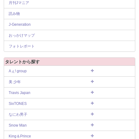
月刊Jマニア
読み物
J-Generation
おっかけマップ
フォトレポート
タレントから探す
Aぇ! group
美 少年
Travis Japan
SixTONES
なにわ男子
Snow Man
King＆Prince