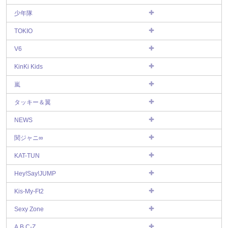
少年隊
TOKIO
V6
KinKi Kids
嵐
タッキー＆翼
NEWS
関ジャニ∞
KAT-TUN
Hey!Say!JUMP
Kis-My-Ft2
Sexy Zone
A.B.C-Z