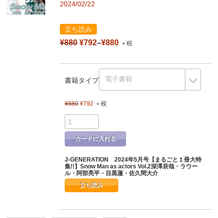
2024/02/22
立ち読み
¥880
¥792
–
¥880
＋税
書籍タイプ
¥880
¥792
＋税
カートに入れる
J-GENERATION 2024年5月号【まるごと１冊大特
集!!】Snow Man as actors Vol.2深澤辰哉・ラウー
ル・阿部亮平・目黒蓮・佐久間大介
立ち読み