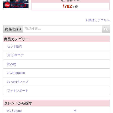
電子書籍へGO
\792
＋税
関連カテゴリへ
商品カテゴリー
セット販売
月刊Jマニア
読み物
J-Generation
おっかけマップ
フォトレポート
タレントから探す
Aぇ! group