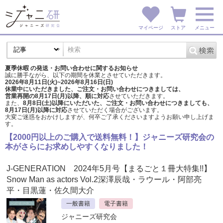
マイページ
ストア
メニュー
夏季休暇 の発送・お問い合わせに関するお知らせ
誠に勝手ながら、以下の期間を休業とさせていただきます。
2026年8月11日(火)~2026年8月16日(日)
休業中にいただきました、ご注文・お問い合わせにつきましては、
営業再開の8月17日(月)以降、順に対応
させていただきます。
また、
8月8日(土)以降にいただいた、ご注文・
お問い合わせにつきましても、
8月17日(月)以降に対応
させていただく場合がございます。
大変ご迷惑をおかけしますが、
何卒ご了承くださいますようお願い申し上げま
す。
【2000円以上のご購入で送料無料！】ジャニーズ研究会の
本がさらにお求めしやすくなりました！
J-GENERATION 2024年5月号【まるごと１冊大特集!!】
Snow Man as actors Vol.2深澤辰哉・ラウール・阿部亮
平・目黒蓮・佐久間大介
一般書籍
電子書籍
ジャニーズ研究会