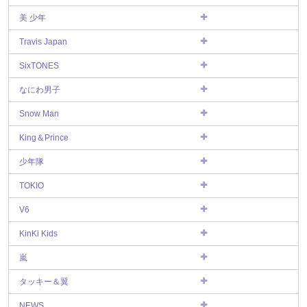
美 少年
Travis Japan
SixTONES
なにわ男子
Snow Man
King＆Prince
少年隊
TOKIO
V6
KinKi Kids
嵐
タッキー＆翼
NEWS