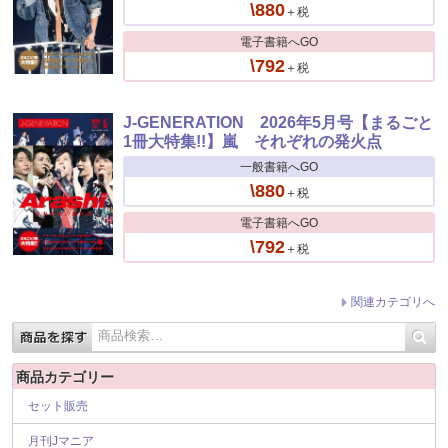
\880
＋税
電子書籍へGO
\792
＋税
J-GENERATION 2026年5月号【まるごと
1冊大特集!!】嵐 それぞれの発火点
一般書籍へGO
\880
＋税
電子書籍へGO
\792
＋税
関連カテゴリへ
商品カテゴリー
セット販売
月刊Jマニア