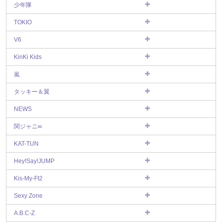
少年隊
TOKIO
V6
KinKi Kids
嵐
タッキー＆翼
NEWS
関ジャニ∞
KAT-TUN
Hey!Say!JUMP
Kis-My-Ft2
Sexy Zone
A.B.C-Z