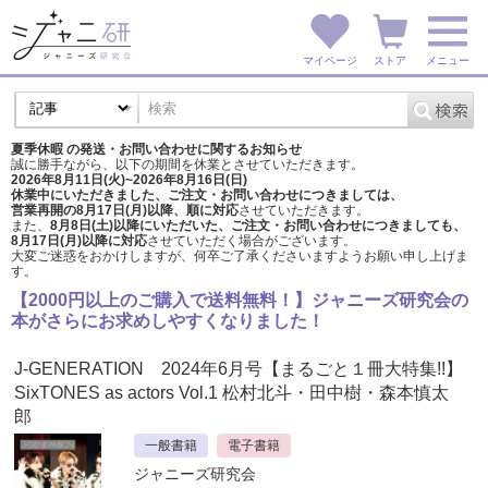
マイページ
ストア
メニュー
夏季休暇 の発送・お問い合わせに関するお知らせ
誠に勝手ながら、以下の期間を休業とさせていただきます。
2026年8月11日(火)~2026年8月16日(日)
休業中にいただきました、ご注文・お問い合わせにつきましては、
営業再開の8月17日(月)以降、順に対応
させていただきます。
また、
8月8日(土)以降にいただいた、ご注文・
お問い合わせにつきましても、
8月17日(月)以降に対応
させていただく場合がございます。
大変ご迷惑をおかけしますが、
何卒ご了承くださいますようお願い申し上げま
す。
【2000円以上のご購入で送料無料！】ジャニーズ研究会の
本がさらにお求めしやすくなりました！
J-GENERATION 2024年6月号【まるごと１冊大特集!!】
SixTONES as actors Vol.1 松村北斗・田中樹・森本慎太
郎
一般書籍
電子書籍
ジャニーズ研究会