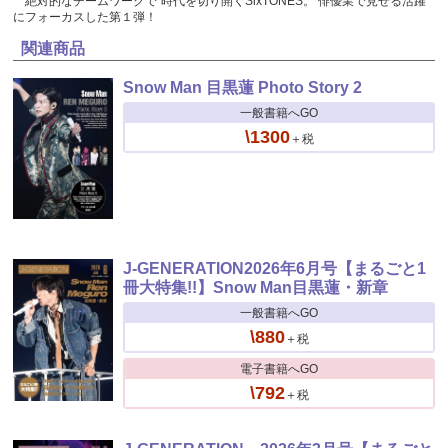
絶対的なチームワークで“時代を切り開くSixTONES。 俳優業で見せる活躍
にフォーカスした第１弾！
関連商品
Snow Man 目黒蓮 Photo Story 2
一般書籍へGO
\1300
＋税
J-GENERATION2026年6月号【まるごと1
冊大特集!!】Snow Man目黒蓮・新章
一般書籍へGO
\880
＋税
電子書籍へGO
\792
＋税