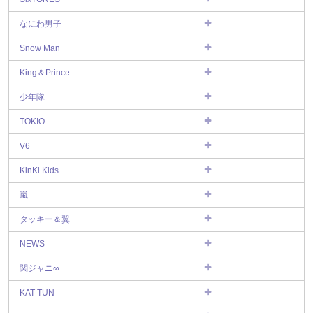
なにわ男子
Snow Man
King＆Prince
少年隊
TOKIO
V6
KinKi Kids
嵐
タッキー＆翼
NEWS
関ジャニ∞
KAT-TUN