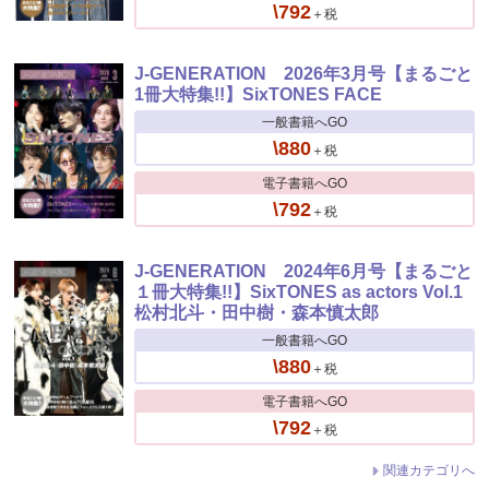
\792
＋税
J-GENERATION 2026年3月号【まるごと
1冊大特集!!】SixTONES FACE
一般書籍へGO
\880
＋税
電子書籍へGO
\792
＋税
J-GENERATION 2024年6月号【まるごと
１冊大特集!!】SixTONES as actors Vol.1
松村北斗・田中樹・森本慎太郎
一般書籍へGO
\880
＋税
電子書籍へGO
\792
＋税
関連カテゴリへ