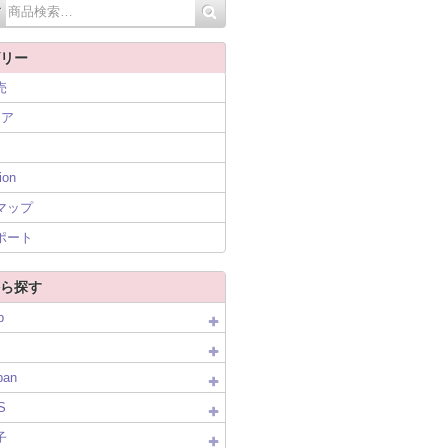
リー
売
ニア
ion
マップ
ポート
ら探す
p
pan
S
子