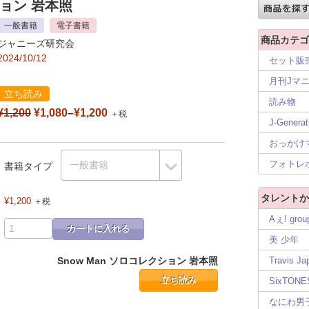
ション 岩本照
一般書籍
電子書籍
商品カテゴ
ジャニーズ研究会
2024/10/12
セット販
月刊Jマ
立ち読み
読み物
¥1,200
¥1,080
–
¥1,200
＋税
J-Generat
おっかけ
フォトレ
書籍タイプ
タレントか
¥1,200
＋税
Aぇ! grou
カートに入れる
美 少年
Snow Man ソロコレクション 岩本照
Travis Ja
立ち読み
SixTONE
なにわ男