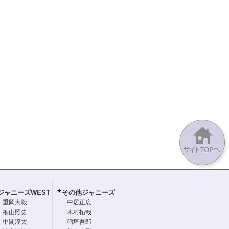
ジャニーズWEST
その他ジャニーズ
重岡大毅
中居正広
桐山照史
木村拓哉
中間淳太
稲垣吾郎