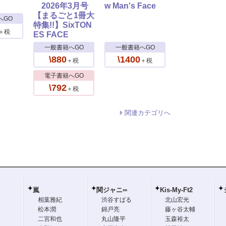
2026年3月号
w Man's Face
【まるごと1冊大
へGO
特集!!】SixTON
＋税
ES FACE
一般書籍へGO
一般書籍へGO
\880
\1400
＋税
＋税
電子書籍へGO
\792
＋税
関連カテゴリへ
嵐
関ジャニ∞
Kis-My-Ft2
相葉雅紀
渋谷すばる
北山宏光
松本潤
錦戸亮
藤ヶ谷太輔
二宮和也
丸山隆平
玉森裕太