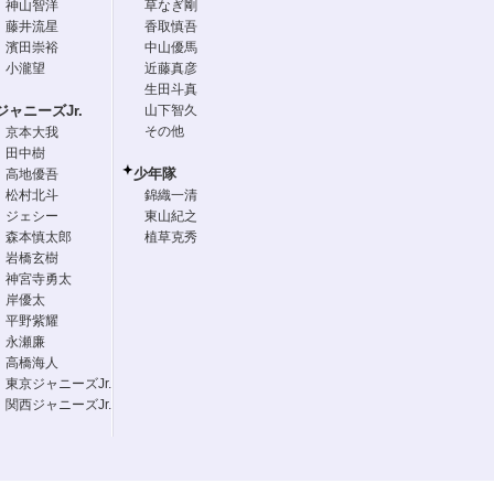
神山智洋
草なぎ剛
藤井流星
香取慎吾
濱田崇裕
中山優馬
小瀧望
近藤真彦
生田斗真
ジャニーズJr.
山下智久
その他
京本大我
田中樹
少年隊
高地優吾
松村北斗
錦織一清
ジェシー
東山紀之
森本慎太郎
植草克秀
岩橋玄樹
神宮寺勇太
岸優太
平野紫耀
永瀬廉
高橋海人
東京ジャニーズJr.
関西ジャニーズJr.