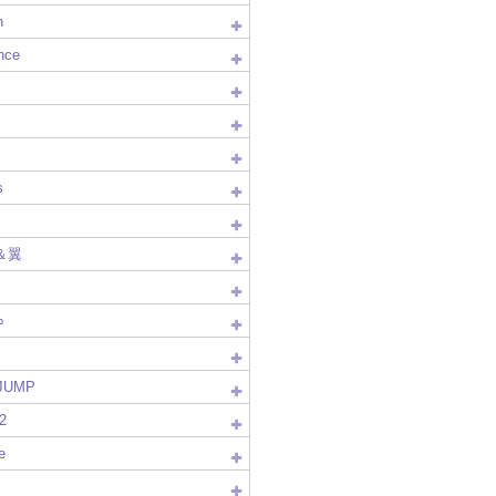
n
nce
s
＆翼
∞
!JUMP
2
e