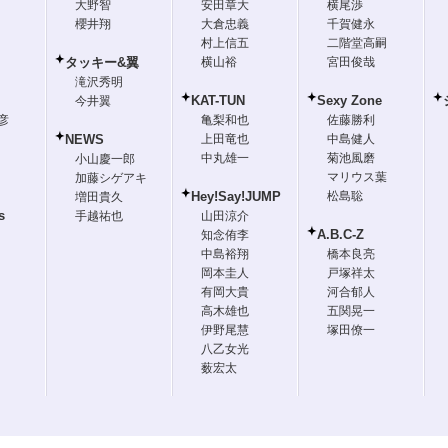
大野智
安田章大
横尾渉
櫻井翔
大倉忠義
千賀健永
村上信五
二階堂高嗣
タッキー&翼
横山裕
宮田俊哉
滝沢秀明
KAT-TUN
Sexy Zone
今井翼
彦
亀梨和也
佐藤勝利
NEWS
上田竜也
中島健人
中丸雄一
菊池風磨
小山慶一郎
マリウス葉
加藤シゲアキ
Hey!Say!JUMP
松島聡
増田貴久
s
手越祐也
山田涼介
A.B.C-Z
知念侑李
中島裕翔
橋本良亮
岡本圭人
戸塚祥太
有岡大貴
河合郁人
高木雄也
五関晃一
伊野尾慧
塚田僚一
八乙女光
薮宏太