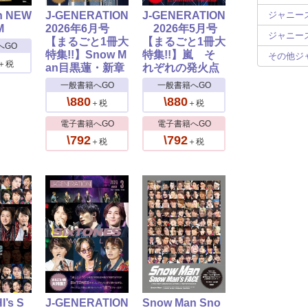
n NEW
J-GENERATION
J-GENERATION
ジャニーズ
M
2026年6月号
2026年5月号
ジャニーズ
【まるごと1冊大
【まるごと1冊大
へGO
特集!!】Snow M
特集!!】嵐 そ
その他ジ
＋税
an目黒蓮・新章
れぞれの発火点
一般書籍へGO
一般書籍へGO
\880
\880
＋税
＋税
電子書籍へGO
電子書籍へGO
\792
\792
＋税
＋税
’s S
J-GENERATION
Snow Man Sno