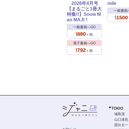
2026年4月号
mile
【まるごと1冊大
一般書籍
特集!!】Snow M
\1500
an MAJI！
一般書籍へGO
\880
＋税
電子書籍へGO
\792
＋税
TOKIO
城島茂
山口達也
国分太一