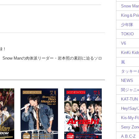
Snow Ma
King＆Pri
少年隊
TOKIO
V6
録！
KinKi Kid
now Manの肉体派リーダー・岩本照の素顔に迫るソロ
嵐
タッキー
NEWS
関ジャニ
KAT-TUN
Hey!Say
Kis-My-Ft
Sexy Zon
A.B.C-Z