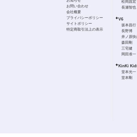
お知らせ
松岡昌宏
お問い合わせ
長瀬智也
会社概要
プライバシーポリシー
V6
サイトポリシー
坂本昌行
特定商取引法上の表示
長野博
井ノ原快
森田剛
三宅健
岡田准一
KinKi Kid
堂本光一
堂本剛