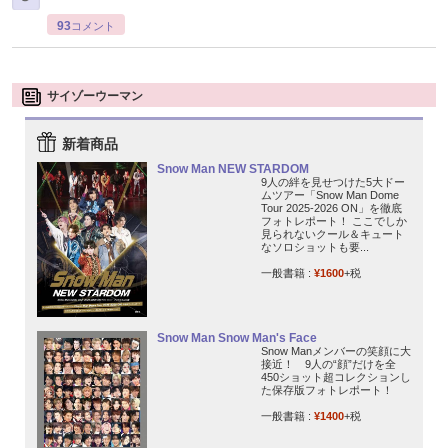
93
コメント
サイゾーウーマン
新着商品
Snow Man NEW STARDOM
9人の絆を見せつけた5大ドー
ムツアー「Snow Man Dome
Tour 2025-2026 ON」を徹底
フォトレポート！ ここでしか
見られないクール＆キュート
なソロショットも要...
一般書籍 :
¥1600
+税
Snow Man Snow Man's Face
Snow Manメンバーの笑顔に大
接近！ 9人の“顔”だけを全
450ショット超コレクションし
た保存版フォトレポート！
一般書籍 :
¥1400
+税