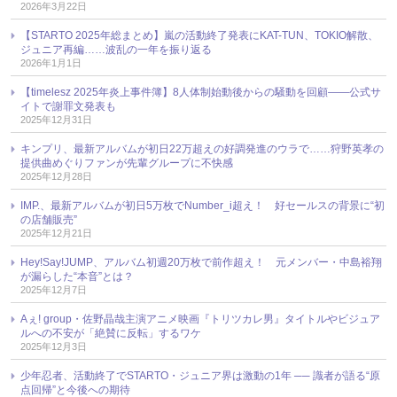
2026年3月22日
【STARTO 2025年総まとめ】嵐の活動終了発表にKAT-TUN、TOKIO解散、
ジュニア再編……波乱の一年を振り返る
2026年1月1日
【timelesz 2025年炎上事件簿】8人体制始動後からの騒動を回顧――公式サ
イトで謝罪文発表も
2025年12月31日
キンプリ、最新アルバムが初日22万超えの好調発進のウラで……狩野英孝の
提供曲めぐりファンが先輩グループに不快感
2025年12月28日
IMP.、最新アルバムが初日5万枚でNumber_i超え！ 好セールスの背景に“初
の店舗販売”
2025年12月21日
Hey!Say!JUMP、アルバム初週20万枚で前作超え！ 元メンバー・中島裕翔
が漏らした“本音”とは？
2025年12月7日
Aぇ! group・佐野晶哉主演アニメ映画『トリツカレ男』タイトルやビジュア
ルへの不安が「絶賛に反転」するワケ
2025年12月3日
少年忍者、活動終了でSTARTO・ジュニア界は激動の1年 ── 識者が語る“原
点回帰”と今後への期待