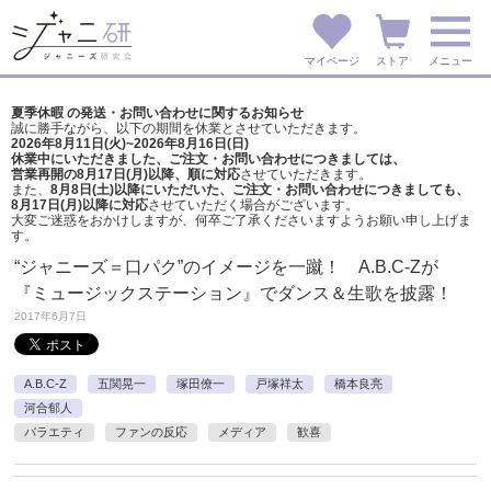
マイページ
ストア
メニュー
夏季休暇 の発送・お問い合わせに関するお知らせ
誠に勝手ながら、以下の期間を休業とさせていただきます。
2026年8月11日(火)~2026年8月16日(日)
休業中にいただきました、ご注文・お問い合わせにつきましては、
営業再開の8月17日(月)以降、順に対応
させていただきます。
また、
8月8日(土)以降にいただいた、ご注文・
お問い合わせにつきましても、
8月17日(月)以降に対応
させていただく場合がございます。
大変ご迷惑をおかけしますが、
何卒ご了承くださいますようお願い申し上げま
す。
“ジャニーズ＝口パク”のイメージを一蹴！ A.B.C-Zが
『ミュージックステーション』でダンス＆生歌を披露！
2017年6月7日
A.B.C-Z
五関晃一
塚田僚一
戸塚祥太
橋本良亮
河合郁人
バラエティ
ファンの反応
メディア
歓喜