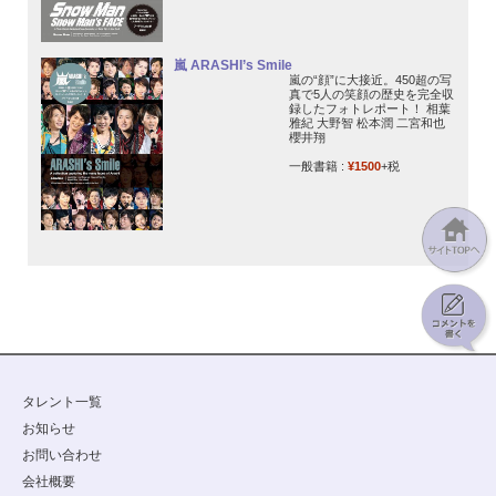
嵐 ARASHI’s Smile
嵐の“顔”に大接近。450超の写
真で5人の笑顔の歴史を完全収
録したフォトレポート！ 相葉
雅紀 大野智 松本潤 二宮和也
櫻井翔
一般書籍 :
¥1500
+税
タレント一覧
お知らせ
お問い合わせ
会社概要