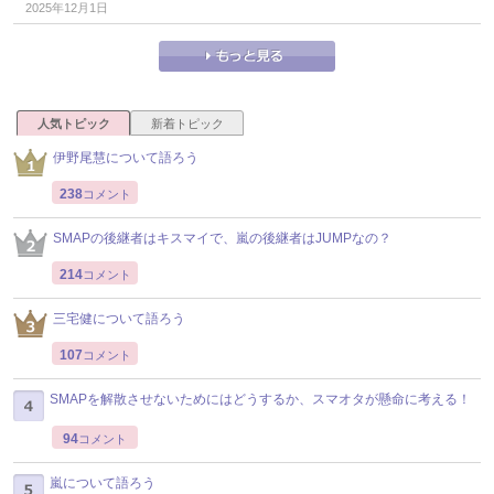
2025年12月1日
人気トピック
新着トピック
伊野尾慧について語ろう
238
コメント
SMAPの後継者はキスマイで、嵐の後継者はJUMPなの？
214
コメント
三宅健について語ろう
107
コメント
SMAPを解散させないためにはどうするか、スマオタが懸命に考える！
94
コメント
嵐について語ろう