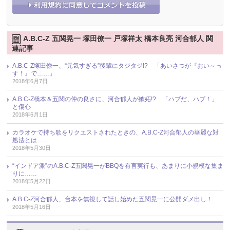
A.B.C-Z 五関晃一 塚田僚一 戸塚祥太 橋本良亮 河合郁人 関
連記事
A.B.C-Z塚田僚一、“元気すぎる”後輩にタジタジ!? 「あいさつが『おい～っ
す！』で……」
2018年6月7日
A.B.C-Z橋本＆五関の仲の良さに、河合郁人が嫉妬!? 「ハブだ、ハブ！」
と傷心
2018年6月1日
カラオケで持ち歌をリクエストされたときの、A.B.C-Z河合郁人の華麗な対
処法とは……
2018年5月30日
“インドア派”のA.B.C-Z五関晃一がBBQを有言実行も、あまりに小規模な集ま
りに……
2018年5月22日
A.B.C-Z河合郁人、台本を無視して話し始めた五関晃一に公開ダメ出し！
2018年5月16日