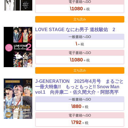
電子書籍へGO
\1080
＋税
立ち読み
LOVE STAGE なにわ男子 道枝駿佑 2
一般書籍へGO
\
＋税
電子書籍へGO
\1080
＋税
立ち読み
J-GENERATION 2025年4月号 まるごと
一冊大特集!! もっともっと!! Snow Man
vol.1 向井康二・佐久間大介・阿部亮平
一般書籍へGO
\880
＋税
電子書籍へGO
\792
＋税