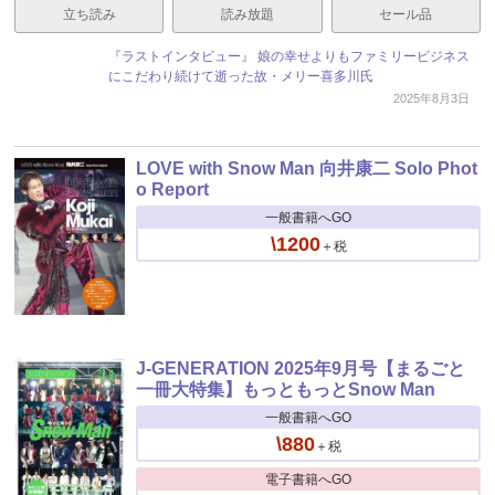
立ち読み
読み放題
セール品
『ラストインタビュー』 娘の幸せよりもファミリービジネス
にこだわり続けて逝った故・メリー喜多川氏
2025年8月3日
LOVE with Snow Man 向井康二 Solo Phot
o Report
一般書籍へGO
\1200
＋税
J-GENERATION 2025年9月号【まるごと
一冊大特集】もっともっとSnow Man
一般書籍へGO
\880
＋税
電子書籍へGO