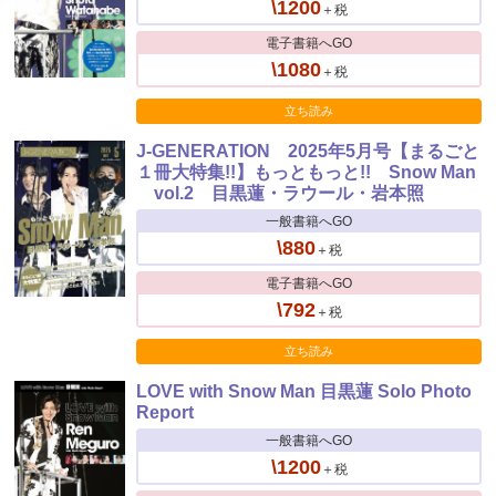
\1200
＋税
電子書籍へGO
\1080
＋税
立ち読み
J-GENERATION 2025年5月号【まるごと
１冊大特集!!】もっともっと!! Snow Man
vol.2 目黒蓮・ラウール・岩本照
一般書籍へGO
\880
＋税
電子書籍へGO
\792
＋税
立ち読み
LOVE with Snow Man 目黒蓮 Solo Photo
Report
一般書籍へGO
\1200
＋税