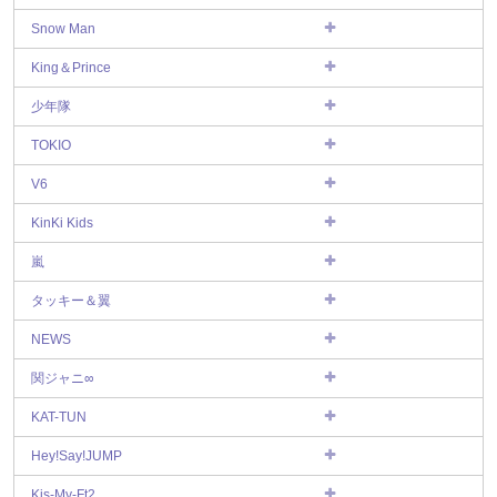
Snow Man
King＆Prince
少年隊
TOKIO
V6
KinKi Kids
嵐
タッキー＆翼
NEWS
関ジャニ∞
KAT-TUN
Hey!Say!JUMP
Kis-My-Ft2