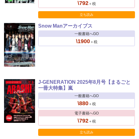
\792
＋税
立ち読み
Snow Manアーカイブス
一般書籍へGO
\1900
＋税
J-GENERATION 2025年8月号【まるごと
一冊大特集】嵐
一般書籍へGO
\880
＋税
電子書籍へGO
\792
＋税
立ち読み