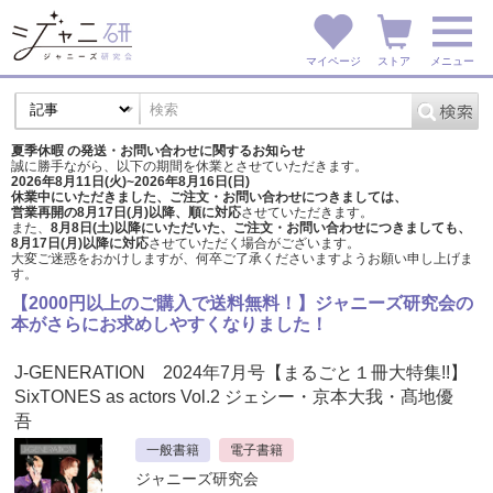
マイページ
ストア
メニュー
夏季休暇 の発送・お問い合わせに関するお知らせ
誠に勝手ながら、以下の期間を休業とさせていただきます。
2026年8月11日(火)~2026年8月16日(日)
休業中にいただきました、ご注文・お問い合わせにつきましては、
営業再開の8月17日(月)以降、順に対応
させていただきます。
また、
8月8日(土)以降にいただいた、ご注文・
お問い合わせにつきましても、
8月17日(月)以降に対応
させていただく場合がございます。
大変ご迷惑をおかけしますが、
何卒ご了承くださいますようお願い申し上げま
す。
【2000円以上のご購入で送料無料！】ジャニーズ研究会の
本がさらにお求めしやすくなりました！
J-GENERATION 2024年7月号【まるごと１冊大特集!!】
SixTONES as actors Vol.2 ジェシー・京本大我・髙地優
吾
一般書籍
電子書籍
ジャニーズ研究会