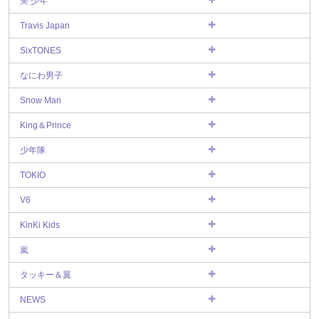
美 少年
Travis Japan
SixTONES
なにわ男子
Snow Man
King＆Prince
少年隊
TOKIO
V6
KinKi Kids
嵐
タッキー＆翼
NEWS