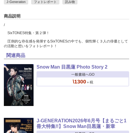
J-Generation
フォトレポート
読み物
商品説明
/
SixTONES特集・第２弾！
圧倒的な存在感を発揮するSixTONESの中でも、個性輝く３人の俳優として
の活動と想いをフォトレポート！
関連商品
Snow Man 目黒蓮 Photo Story 2
一般書籍へGO
\1300
＋税
J-GENERATION2026年6月号【まるごと1
冊大特集!!】Snow Man目黒蓮・新章