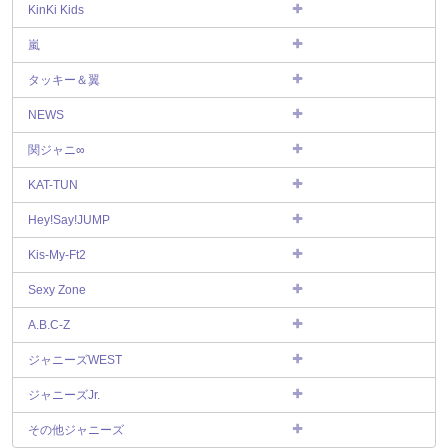
KinKi Kids
嵐
タッキー＆翼
NEWS
関ジャニ∞
KAT-TUN
Hey!Say!JUMP
Kis-My-Ft2
Sexy Zone
A.B.C-Z
ジャニーズWEST
ジャニーズJr.
その他ジャニーズ