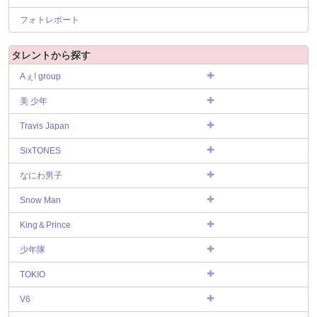
フォトレポート
タレントから探す
Aぇ! group
美 少年
Travis Japan
SixTONES
なにわ男子
Snow Man
King＆Prince
少年隊
TOKIO
V6