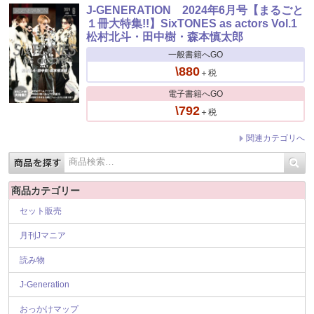
J-GENERATION 2024年6月号【まるごと
１冊大特集!!】SixTONES as actors Vol.1
松村北斗・田中樹・森本慎太郎
一般書籍へGO
\880
＋税
電子書籍へGO
\792
＋税
関連カテゴリへ
商品カテゴリー
セット販売
月刊Jマニア
読み物
J-Generation
おっかけマップ