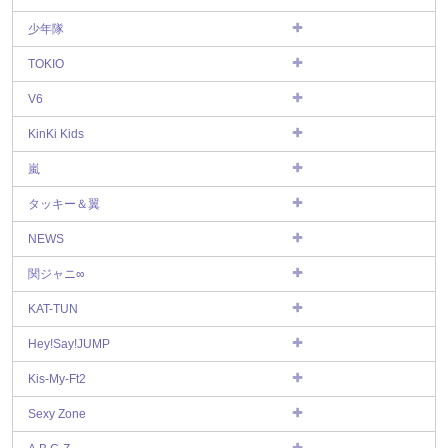
少年隊
TOKIO
V6
KinKi Kids
嵐
タッキー＆翼
NEWS
関ジャニ∞
KAT-TUN
Hey!Say!JUMP
Kis-My-Ft2
Sexy Zone