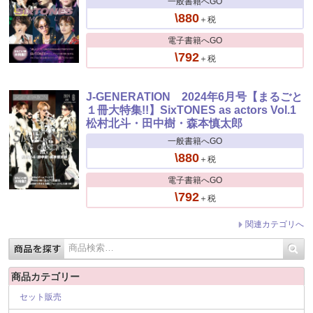
一般書籍へGO
\880
＋税
電子書籍へGO
\792
＋税
J-GENERATION 2024年6月号【まるごと
１冊大特集!!】SixTONES as actors Vol.1
松村北斗・田中樹・森本慎太郎
一般書籍へGO
\880
＋税
電子書籍へGO
\792
＋税
関連カテゴリへ
商品カテゴリー
セット販売