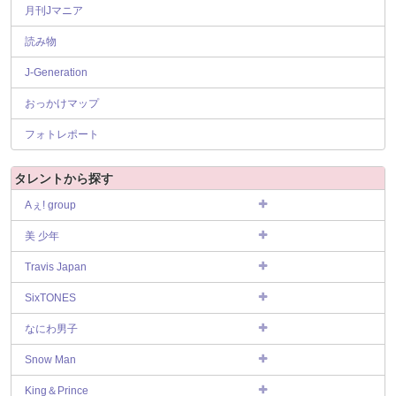
月刊Jマニア
読み物
J-Generation
おっかけマップ
フォトレポート
タレントから探す
Aぇ! group
美 少年
Travis Japan
SixTONES
なにわ男子
Snow Man
King＆Prince