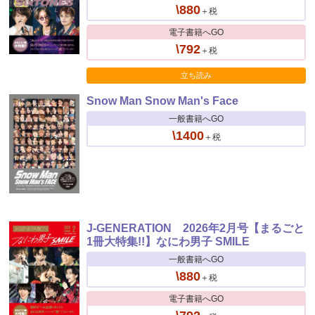
\880
＋税
電子書籍へGO
\792
＋税
立ち読み
Snow Man Snow Man's Face
一般書籍へGO
\1400
＋税
J-GENERATION 2026年2月号【まるごと
1冊大特集!!】なにわ男子 SMILE
一般書籍へGO
\880
＋税
電子書籍へGO