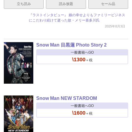
立ち読み
読み放題
セール品
『ラストインタビュー』 娘の幸せよりもファミリービジネス
にこだわり続けて逝った故・メリー喜多川氏
2025年8月3日
Snow Man 目黒蓮 Photo Story 2
一般書籍へGO
\1300
＋税
Snow Man NEW STARDOM
一般書籍へGO
\1600
＋税