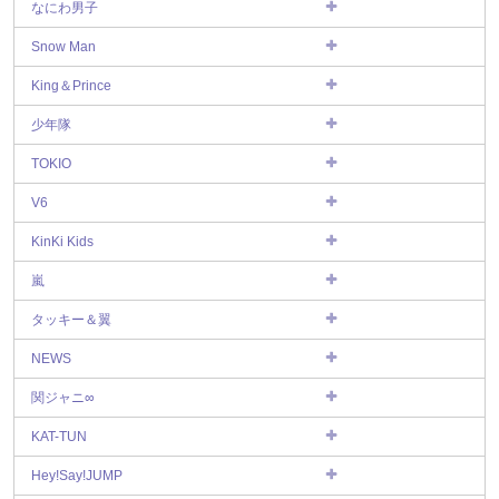
なにわ男子
Snow Man
King＆Prince
少年隊
TOKIO
V6
KinKi Kids
嵐
タッキー＆翼
NEWS
関ジャニ∞
KAT-TUN
Hey!Say!JUMP