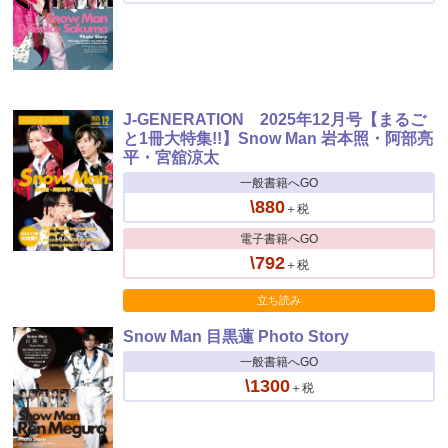
J-GENERATION 2025年12月号【まるご
と1冊大特集!!】Snow Man 岩本照・阿部亮
平・宮舘涼太
一般書籍へGO
\880
＋税
電子書籍へGO
\792
＋税
立ち読み
Snow Man 目黒蓮 Photo Story
一般書籍へGO
\1300
＋税