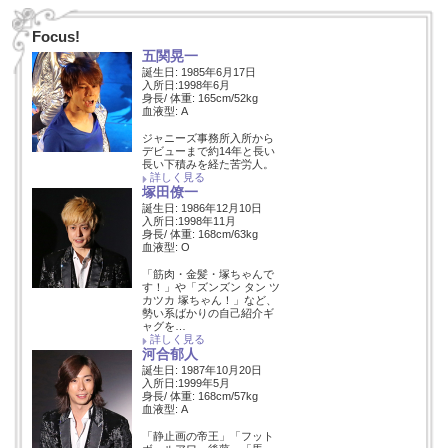
Focus!
五関晃一
誕生日: 1985年6月17日
入所日:1998年6月
身長/ 体重: 165cm/52kg
血液型: A
ジャニーズ事務所入所から
デビューまで約14年と長い
長い下積みを経た苦労人。
詳しく見る
塚田僚一
誕生日: 1986年12月10日
入所日:1998年11月
身長/ 体重: 168cm/63kg
血液型: O
「筋肉・金髪・塚ちゃんで
す！」や「ズンズン タン ツ
カツカ 塚ちゃん！」など、
勢い系ばかりの自己紹介ギ
ャグを…
詳しく見る
河合郁人
誕生日: 1987年10月20日
入所日:1999年5月
身長/ 体重: 168cm/57kg
血液型: A
「静止画の帝王」「フット