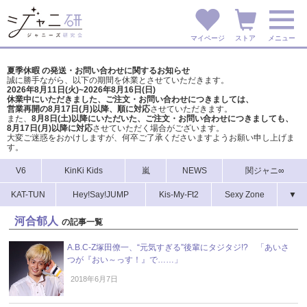
マイページ
ストア
メニュー
夏季休暇 の発送・お問い合わせに関するお知らせ
誠に勝手ながら、以下の期間を休業とさせていただきます。
2026年8月11日(火)~2026年8月16日(日)
休業中にいただきました、ご注文・お問い合わせにつきましては、
営業再開の8月17日(月)以降、順に対応
させていただきます。
また、
8月8日(土)以降にいただいた、ご注文・
お問い合わせにつきましても、
8月17日(月)以降に対応
させていただく場合がございます。
大変ご迷惑をおかけしますが、
何卒ご了承くださいますようお願い申し上げま
す。
V6
KinKi Kids
嵐
NEWS
関ジャニ∞
KAT-TUN
Hey!Say!JUMP
Kis-My-Ft2
Sexy Zone
▼
河合郁人
の記事一覧
A.B.C-Z塚田僚一、“元気すぎる”後輩にタジタジ!? 「あいさ
つが『おい～っす！』で……」
2018年6月7日