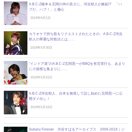
A.B.C-Z橋本＆五関の仲の良さに、河合郁人が嫉妬!? 「ハ
ブだ、ハブ！」と傷心
2018年6月1日
カラオケで持ち歌をリクエストされたときの、A.B.C-Z河合
郁人の華麗な対処法とは……
2018年5月30日
“インドア派”のA.B.C-Z五関晃一がBBQを有言実行も、あまり
に小規模な集まりに……
2018年5月22日
A.B.C-Z河合郁人、台本を無視して話し始めた五関晃一に公
開ダメ出し！
2018年5月16日
Subaru Forever 渋谷すばるアーカイブス 2009-2018｜ジ