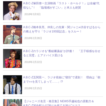
A.B.C-Z塚田僚一主演映画『ラスト・ホールド！』は全編“代
役なし”！ 「臨場感がすごい」と本人も絶賛
2018年3月9日
A.B.C-Z橋本良亮、仲良しの先輩・関ジャニ∞渋谷すばるから
の教えを守り「ラジオ100回記念」をスルー！
2018年2月28日
A.B.C-Zのラジオを“番組審議会”が評価！ 「王子様感を出せ
ると完璧」とアドバイス受ける
2018年2月22日
A.B.C-Z五関晃一、ラジオ収録に“寝坊”で遅刻！ 理由は「朝
まで○○を見てしまって……」!?
2018年2月15日
【ジャニーズ名言・格言集】NEWS手越祐也の原動力＆
A.B.C-Z河合郁人の“誇りを捨てる誇り”とは？