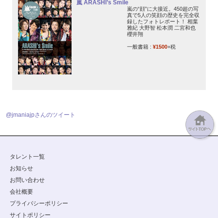
嵐 ARASHI’s Smile
嵐の“顔”に大接近。450超の写
真で5人の笑顔の歴史を完全収
録したフォトレポート！ 相葉
雅紀 大野智 松本潤 二宮和也
櫻井翔
一般書籍 :
¥1500
+税
@jmaniajpさんのツイート
タレント一覧
お知らせ
お問い合わせ
会社概要
プライバシーポリシー
サイトポリシー