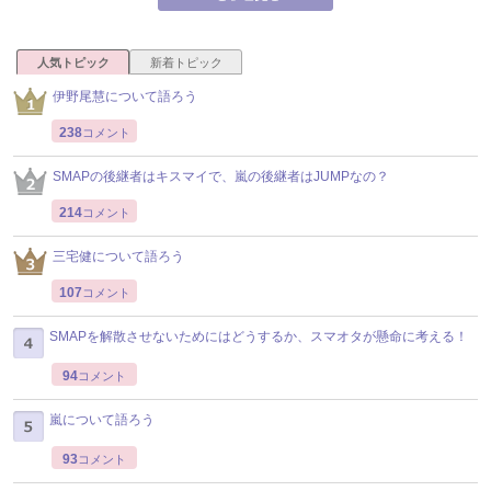
人気トピック
新着トピック
伊野尾慧について語ろう
238
コメント
SMAPの後継者はキスマイで、嵐の後継者はJUMPなの？
214
コメント
三宅健について語ろう
107
コメント
SMAPを解散させないためにはどうするか、スマオタが懸命に考える！
94
コメント
嵐について語ろう
93
コメント