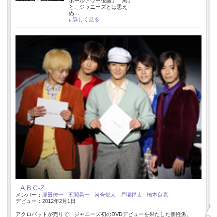
ボールアワー後藤」「馬」
と、ジャニーズとは思え
ぬ…
詳しく見る
A.B.C-Z
メンバー：
塚田僚一
五関晃一
河合郁人
戸塚祥太
橋本良亮
デビュー：2012年2月1日
アクロバットが売りで、ジャニーズ初のDVDデビューを果たした個性派。