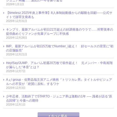
ジュニア再編……波乱の一年を振り返る
2026年1月1日
【timelesz 2025年炎上事件簿】8人体制始動後からの騒動を回顧――公式サ
イトで謝罪文発表も
2025年12月31日
キンプリ、最新アルバムが初日22万超えの好調発進のウラで……狩野英孝の
提供曲めぐりファンが先輩グループに不快感
2025年12月28日
IMP.、最新アルバムが初日5万枚でNumber_i超え！ 好セールスの背景に“初
の店舗販売”
2025年12月21日
Hey!Say!JUMP、アルバム初週20万枚で前作超え！ 元メンバー・中島裕翔
が漏らした“本音”とは？
2025年12月7日
Aぇ! group・佐野晶哉主演アニメ映画『トリツカレ男』タイトルやビジュア
ルへの不安が「絶賛に反転」するワケ
2025年12月3日
少年忍者、活動終了でSTARTO・ジュニア界は激動の1年 ── 識者が語る“原
点回帰”と今後への期待
2025年12月1日