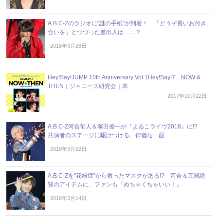
A.B.C-Zのラジオに“謎の手紙”が到着！ 「どうぞ長いお付き
合いを」とつづった差出人は……？
2018年3月28日
Hey!Say!JUMP 10th Anniversary Vol.1Hey!Say!7 NOW &
THEN｜ジャニーズ研究会｜本
2017年10月12日
A.B.C-Z河合郁人＆塚田僚一が『よゐこライヴ2018』に!?
共演者のステージに駆けつける、律儀な一面
2018年3月22日
A.B.C-Zを“花粉症”から救ったマスクがある!? 河合＆五関絶
賛のアイテムに、ファンも「めちゃくちゃいい！」
2018年3月14日