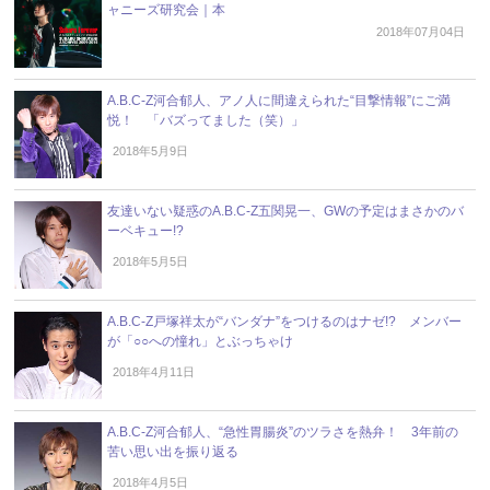
ャニーズ研究会｜本
2018年07月04日
A.B.C-Z河合郁人、アノ人に間違えられた“目撃情報”にご満
悦！ 「バズってました（笑）」
2018年5月9日
友達いない疑惑のA.B.C-Z五関晃一、GWの予定はまさかのバ
ーベキュー!?
2018年5月5日
A.B.C-Z戸塚祥太が“バンダナ”をつけるのはナゼ!? メンバー
が「○○への憧れ」とぶっちゃけ
2018年4月11日
A.B.C-Z河合郁人、“急性胃腸炎”のツラさを熱弁！ 3年前の
苦い思い出を振り返る
2018年4月5日