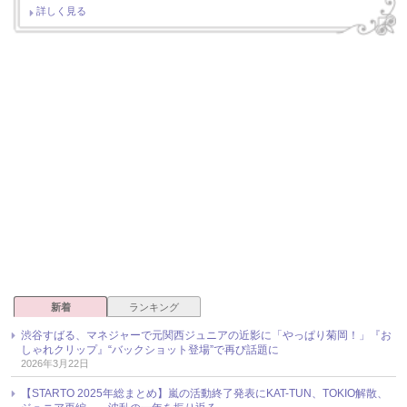
詳しく見る
新着
ランキング
渋谷すばる、マネジャーで元関西ジュニアの近影に「やっぱり菊岡！」『お
しゃれクリップ』“バックショット登場”で再び話題に
2026年3月22日
【STARTO 2025年総まとめ】嵐の活動終了発表にKAT-TUN、TOKIO解散、