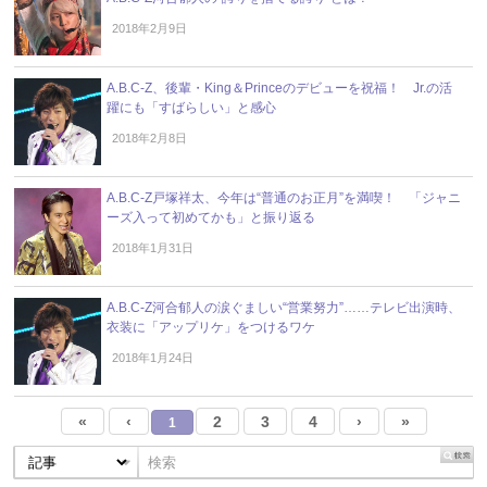
2018年2月9日
A.B.C-Z、後輩・King＆Princeのデビューを祝福！ Jr.の活
躍にも「すばらしい」と感心
2018年2月8日
A.B.C-Z戸塚祥太、今年は“普通のお正月”を満喫！ 「ジャニ
ーズ入って初めてかも」と振り返る
2018年1月31日
A.B.C-Z河合郁人の涙ぐましい“営業努力”……テレビ出演時、
衣装に「アップリケ」をつけるワケ
2018年1月24日
«
‹
2
3
4
›
»
1