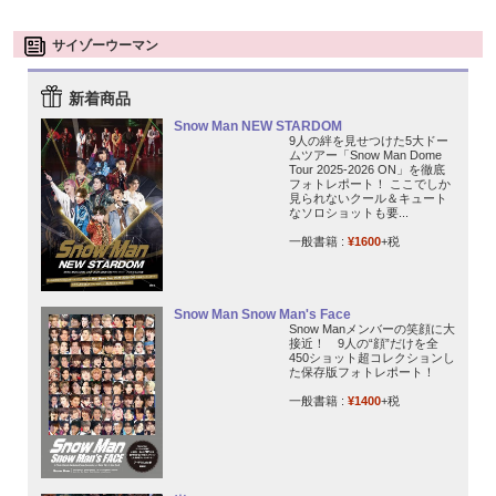
サイゾーウーマン
新着商品
Snow Man NEW STARDOM
9人の絆を見せつけた5大ドー
ムツアー「Snow Man Dome
Tour 2025-2026 ON」を徹底
フォトレポート！ ここでしか
見られないクール＆キュート
なソロショットも要...
一般書籍 :
¥1600
+税
Snow Man Snow Man's Face
Snow Manメンバーの笑顔に大
接近！ 9人の“顔”だけを全
450ショット超コレクションし
た保存版フォトレポート！
一般書籍 :
¥1400
+税