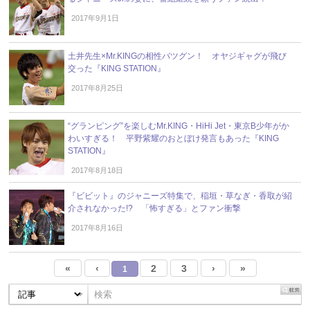
2017年9月1日
土井先生×Mr.KINGの相性バツグン！ オヤジギャグが飛び
交った『KING STATION』
2017年8月25日
“グランピング”を楽しむMr.KING・HiHi Jet・東京B少年がか
わいすぎる！ 平野紫耀のおとぼけ発言もあった『KING
STATION』
2017年8月18日
『ビビット』のジャニーズ特集で、稲垣・草なぎ・香取が紹
介されなかった!? 「怖すぎる」とファン衝撃
2017年8月16日
«
‹
2
3
›
»
1