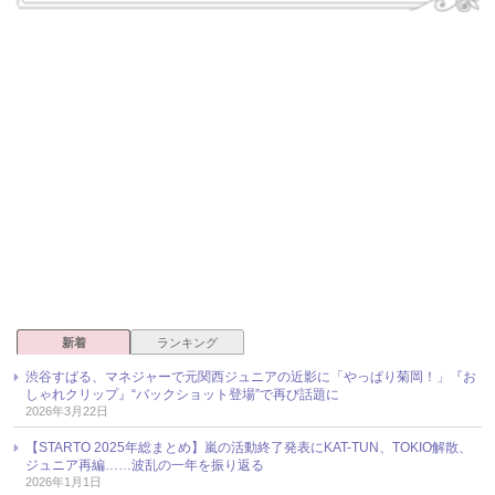
新着
ランキング
渋谷すばる、マネジャーで元関西ジュニアの近影に「やっぱり菊岡！」『お
しゃれクリップ』“バックショット登場”で再び話題に
2026年3月22日
【STARTO 2025年総まとめ】嵐の活動終了発表にKAT-TUN、TOKIO解散、
ジュニア再編……波乱の一年を振り返る
2026年1月1日