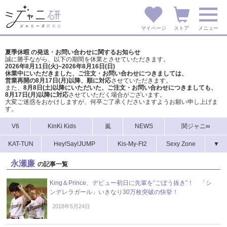
マイページ
ストア
メニュー
夏季休暇 の発送・お問い合わせに関するお知らせ
誠に勝手ながら、以下の期間を休業とさせていただきます。
2026年8月11日(火)~2026年8月16日(日)
休業中にいただきました、ご注文・お問い合わせにつきましては、
営業再開の8月17日(月)以降、順に対応
させていただきます。
また、
8月8日(土)以降にいただいた、ご注文・
お問い合わせにつきましても、
8月17日(月)以降に対応
させていただく場合がございます。
大変ご迷惑をおかけしますが、
何卒ご了承くださいますようお願い申し上げま
す。
V6
KinKi Kids
嵐
NEWS
関ジャニ∞
KAT-TUN
Hey!Say!JUMP
Kis-My-Ft2
Sexy Zone
▼
永瀬廉
の記事一覧
King＆Prince、デビュー初日に先輩を“ごぼう抜き”！ 「シ
ンデレラガール」いきなり30万枚突破の快挙！
2018年5月24日