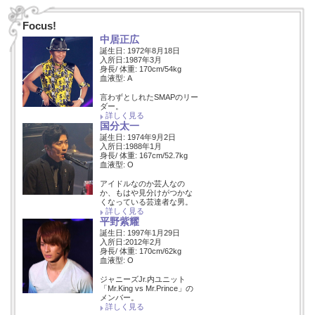
Focus!
中居正広
誕生日: 1972年8月18日
入所日:1987年3月
身長/ 体重: 170cm/54kg
血液型: A
言わずとしれたSMAPのリー
ダー。
詳しく見る
国分太一
誕生日: 1974年9月2日
入所日:1988年1月
身長/ 体重: 167cm/52.7kg
血液型: O
アイドルなのか芸人なの
か、もはや見分けがつかな
くなっている芸達者な男。
詳しく見る
平野紫耀
誕生日: 1997年1月29日
入所日:2012年2月
身長/ 体重: 170cm/62kg
血液型: O
ジャニーズJr.内ユニット
「Mr.King vs Mr.Prince」の
メンバー。
詳しく見る