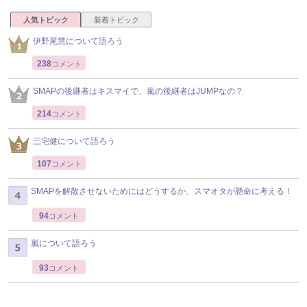
人気トピック
新着トピック
伊野尾慧について語ろう
238
コメント
SMAPの後継者はキスマイで、嵐の後継者はJUMPなの？
214
コメント
三宅健について語ろう
107
コメント
SMAPを解散させないためにはどうするか、スマオタが懸命に考える！
94
コメント
嵐について語ろう
93
コメント