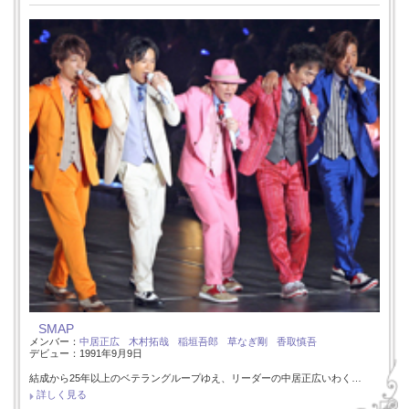
SMAP
メンバー：
中居正広
木村拓哉
稲垣吾郎
草なぎ剛
香取慎吾
デビュー：1991年9月9日
結成から25年以上のベテラングループゆえ、リーダーの中居正広いわく…
詳しく見る