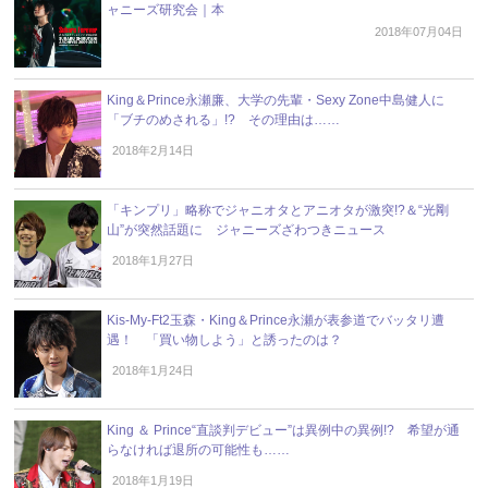
ャニーズ研究会｜本
2018年07月04日
King＆Prince永瀬廉、大学の先輩・Sexy Zone中島健人に
「ブチのめされる」!? その理由は……
2018年2月14日
「キンプリ」略称でジャニオタとアニオタが激突!?＆“光剛
山”が突然話題に ジャニーズざわつきニュース
2018年1月27日
Kis-My-Ft2玉森・King＆Prince永瀬が表参道でバッタリ遭
遇！ 「買い物しよう」と誘ったのは？
2018年1月24日
King ＆ Prince“直談判デビュー”は異例中の異例!? 希望が通
らなければ退所の可能性も……
2018年1月19日