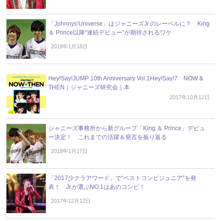
「Johnnys’Universe」はジャニーズJr.のレーベルに？ King
＆ Prince以降“連続デビュー”が期待されるワケ
2018年1月18日
Hey!Say!JUMP 10th Anniversary Vol.1Hey!Say!7 NOW &
THEN｜ジャニーズ研究会｜本
2017年10月12日
ジャニーズ事務所から新グループ「King ＆ Prince」デビュ
ー決定！ これまでの活躍＆発言を振り返る
2018年1月17日
「2017少クラアワード」で“ベストコンビジュニア”を発
表！ Jr.が選ぶNO.1はあのコンビ！
2017年12月12日