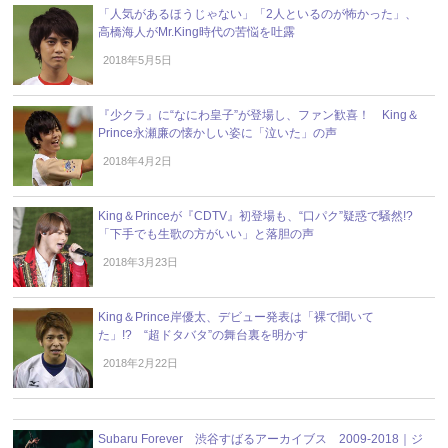
「人気があるほうじゃない」「2人といるのが怖かった」、
高橋海人がMr.King時代の苦悩を吐露
2018年5月5日
『少クラ』に“なにわ皇子”が登場し、ファン歓喜！ King＆
Prince永瀬廉の懐かしい姿に「泣いた」の声
2018年4月2日
King＆Princeが『CDTV』初登場も、“口パク”疑惑で騒然!?
「下手でも生歌の方がいい」と落胆の声
2018年3月23日
King＆Prince岸優太、デビュー発表は「裸で聞いて
た」!? “超ドタバタ”の舞台裏を明かす
2018年2月22日
Subaru Forever 渋谷すばるアーカイブス 2009-2018｜ジ