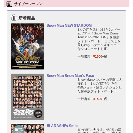
サイゾーウーマン
新着商品
Snow Man NEW STARDOM
9人の絆を見せつけた5大ドー
ムツアー「Snow Man Dome
Tour 2025-2026 ON」を徹底
フォトレポート！ ここでしか
見られないクール＆キュート
なソロショットも要...
一般書籍 :
¥1600
+税
Snow Man Snow Man's Face
Snow Manメンバーの笑顔に大
接近！ 9人の“顔”だけを全
450ショット超コレクションし
た保存版フォトレポート！
一般書籍 :
¥1400
+税
嵐 ARASHI’s Smile
嵐の“顔”に大接近。450超の写