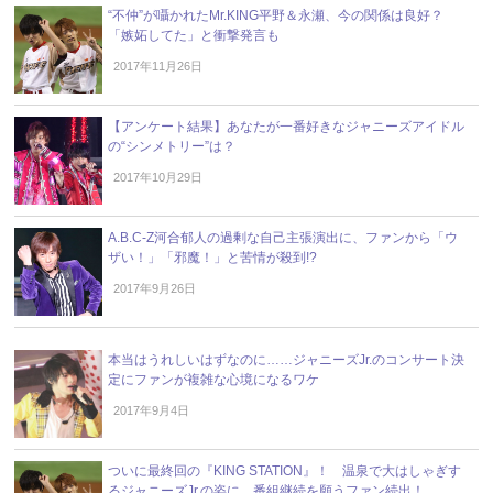
“不仲”が囁かれたMr.KING平野＆永瀬、今の関係は良好？
「嫉妬してた」と衝撃発言も
2017年11月26日
【アンケート結果】あなたが一番好きなジャニーズアイドル
の“シンメトリー”は？
2017年10月29日
A.B.C-Z河合郁人の過剰な自己主張演出に、ファンから「ウ
ザい！」「邪魔！」と苦情が殺到!?
2017年9月26日
本当はうれしいはずなのに……ジャニーズJr.のコンサート決
定にファンが複雑な心境になるワケ
2017年9月4日
ついに最終回の『KING STATION』！ 温泉で大はしゃぎす
るジャニーズJr.の姿に、番組継続を願うファン続出！