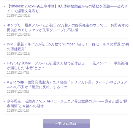
【timelesz 2025年炎上事件簿】8人体制始動後からの騒動を回顧――公式サ
イトで謝罪文発表も
2025年12月31日
キンプリ、最新アルバムが初日22万超えの好調発進のウラで……狩野英孝の
提供曲めぐりファンが先輩グループに不快感
2025年12月28日
IMP.、最新アルバムが初日5万枚でNumber_i超え！ 好セールスの背景に“初
の店舗販売”
2025年12月21日
Hey!Say!JUMP、アルバム初週20万枚で前作超え！ 元メンバー・中島裕翔
が漏らした“本音”とは？
2025年12月7日
Aぇ! group・佐野晶哉主演アニメ映画『トリツカレ男』タイトルやビジュア
ルへの不安が「絶賛に反転」するワケ
2025年12月3日
少年忍者、活動終了でSTARTO・ジュニア界は激動の1年 ── 識者が語る“原
点回帰”と今後への期待
2025年12月1日