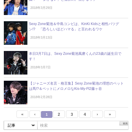
2018年3月29日
Sexy Zone菊池＆中島コンビは、KinKi Kidsと相性バツグ
ン!? 「恐ろしいほどハマる」と言われるワケ
2018年3月13日
本日3月7日は、Sexy Zone菊池風磨くんの23歳の誕生日で
す！
2018年3月7日
【ジャニーズ名言・格言集】Sexy Zone菊池の理想のペット
は馬!?＆ペットにメロメロなKis-My-Ft2藤ヶ谷
2018年2月28日
«
‹
2
3
4
›
»
1