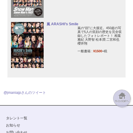
嵐 ARASHI’s Smile
嵐の“顔”に大接近。450超の写
真で5人の笑顔の歴史を完全収
録したフォトレポート！ 相葉
雅紀 大野智 松本潤 二宮和也
櫻井翔
一般書籍 :
¥1500
+税
@jmaniajpさんのツイート
タレント一覧
お知らせ
お問い合わせ