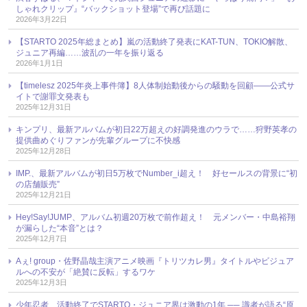
しゃれクリップ』“バックショット登場”で再び話題に
2026年3月22日
【STARTO 2025年総まとめ】嵐の活動終了発表にKAT-TUN、TOKIO解散、
ジュニア再編……波乱の一年を振り返る
2026年1月1日
【timelesz 2025年炎上事件簿】8人体制始動後からの騒動を回顧――公式サ
イトで謝罪文発表も
2025年12月31日
キンプリ、最新アルバムが初日22万超えの好調発進のウラで……狩野英孝の
提供曲めぐりファンが先輩グループに不快感
2025年12月28日
IMP.、最新アルバムが初日5万枚でNumber_i超え！ 好セールスの背景に“初
の店舗販売”
2025年12月21日
Hey!Say!JUMP、アルバム初週20万枚で前作超え！ 元メンバー・中島裕翔
が漏らした“本音”とは？
2025年12月7日
Aぇ! group・佐野晶哉主演アニメ映画『トリツカレ男』タイトルやビジュア
ルへの不安が「絶賛に反転」するワケ
2025年12月3日
少年忍者、活動終了でSTARTO・ジュニア界は激動の1年 ── 識者が語る“原