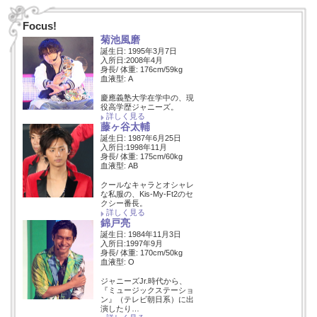
Focus!
菊池風磨
誕生日: 1995年3月7日
入所日:2008年4月
身長/ 体重: 176cm/59kg
血液型: A
慶應義塾大学在学中の、現
役高学歴ジャニーズ。
詳しく見る
藤ヶ谷太輔
誕生日: 1987年6月25日
入所日:1998年11月
身長/ 体重: 175cm/60kg
血液型: AB
クールなキャラとオシャレ
な私服の、Kis-My-Ft2のセ
クシー番長。
詳しく見る
錦戸亮
誕生日: 1984年11月3日
入所日:1997年9月
身長/ 体重: 170cm/50kg
血液型: O
ジャニーズJr.時代から、
『ミュージックステーショ
ン』（テレビ朝日系）に出
演したり…