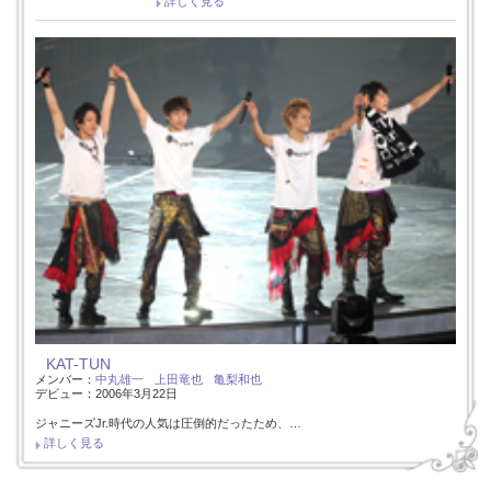
詳しく見る
KAT-TUN
メンバー：
中丸雄一
上田竜也
亀梨和也
デビュー：2006年3月22日
ジャニーズJr.時代の人気は圧倒的だったため、…
詳しく見る