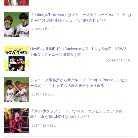
「Johnnys’Universe」はジャニーズJr.のレーベルに？ King
＆ Prince以降“連続デビュー”が期待されるワケ
2018年1月18日
Hey!Say!JUMP 10th Anniversary Vol.1Hey!Say!7 NOW &
THEN｜ジャニーズ研究会｜本
2017年10月12日
ジャニーズ事務所から新グループ「King ＆ Prince」デビュ
ー決定！ これまでの活躍＆発言を振り返る
2018年1月17日
「2017少クラアワード」で“ベストコンビジュニア”を発
表！ Jr.が選ぶNO.1はあのコンビ！
2017年12月12日