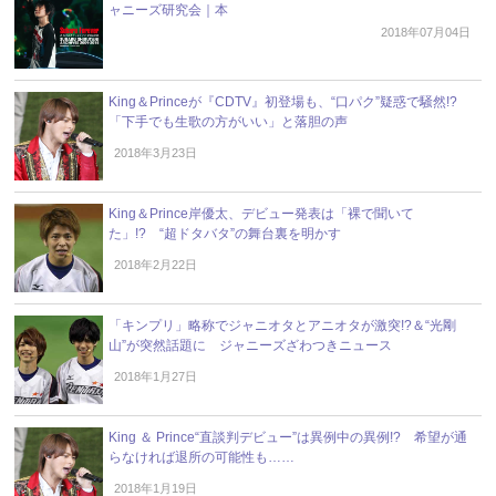
ャニーズ研究会｜本
2018年07月04日
King＆Princeが『CDTV』初登場も、“口パク”疑惑で騒然!?
「下手でも生歌の方がいい」と落胆の声
2018年3月23日
King＆Prince岸優太、デビュー発表は「裸で聞いて
た」!? “超ドタバタ”の舞台裏を明かす
2018年2月22日
「キンプリ」略称でジャニオタとアニオタが激突!?＆“光剛
山”が突然話題に ジャニーズざわつきニュース
2018年1月27日
King ＆ Prince“直談判デビュー”は異例中の異例!? 希望が通
らなければ退所の可能性も……
2018年1月19日