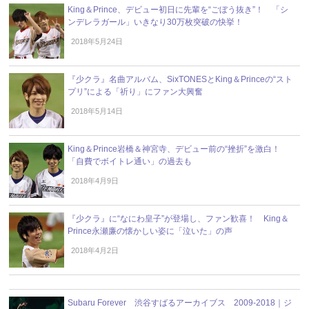
King＆Prince、デビュー初日に先輩を“ごぼう抜き”！ 「シ
ンデレラガール」いきなり30万枚突破の快挙！
2018年5月24日
『少クラ』名曲アルバム、SixTONESとKing＆Princeの“スト
プリ”による「祈り」にファン大興奮
2018年5月14日
King＆Prince岩橋＆神宮寺、デビュー前の“挫折”を激白！
「自費でボイトレ通い」の過去も
2018年4月9日
『少クラ』に“なにわ皇子”が登場し、ファン歓喜！ King＆
Prince永瀬廉の懐かしい姿に「泣いた」の声
2018年4月2日
Subaru Forever 渋谷すばるアーカイブス 2009-2018｜ジ