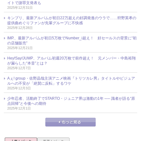
イトで謝罪文発表も
2025年12月31日
キンプリ、最新アルバムが初日22万超えの好調発進のウラで……狩野英孝の
提供曲めぐりファンが先輩グループに不快感
2025年12月28日
IMP.、最新アルバムが初日5万枚でNumber_i超え！ 好セールスの背景に“初
の店舗販売”
2025年12月21日
Hey!Say!JUMP、アルバム初週20万枚で前作超え！ 元メンバー・中島裕翔
が漏らした“本音”とは？
2025年12月7日
Aぇ! group・佐野晶哉主演アニメ映画『トリツカレ男』タイトルやビジュア
ルへの不安が「絶賛に反転」するワケ
2025年12月3日
少年忍者、活動終了でSTARTO・ジュニア界は激動の1年 ── 識者が語る“原
点回帰”と今後への期待
2025年12月1日