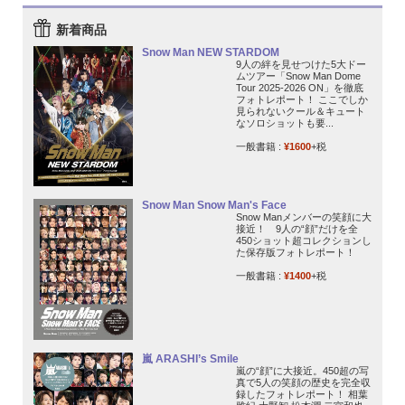
新着商品
Snow Man NEW STARDOM
9人の絆を見せつけた5大ドー
ムツアー「Snow Man Dome
Tour 2025-2026 ON」を徹底
フォトレポート！ ここでしか
見られないクール＆キュート
なソロショットも要...
一般書籍 :
¥1600
+税
Snow Man Snow Man's Face
Snow Manメンバーの笑顔に大
接近！ 9人の“顔”だけを全
450ショット超コレクションし
た保存版フォトレポート！
一般書籍 :
¥1400
+税
嵐 ARASHI’s Smile
嵐の“顔”に大接近。450超の写
真で5人の笑顔の歴史を完全収
録したフォトレポート！ 相葉