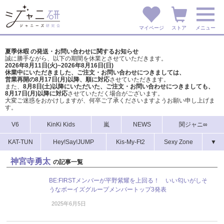
マイページ
ストア
メニュー
夏季休暇 の発送・お問い合わせに関するお知らせ
誠に勝手ながら、以下の期間を休業とさせていただきます。
2026年8月11日(火)~2026年8月16日(日)
休業中にいただきました、ご注文・お問い合わせにつきましては、
営業再開の8月17日(月)以降、順に対応
させていただきます。
また、
8月8日(土)以降にいただいた、ご注文・
お問い合わせにつきましても、
8月17日(月)以降に対応
させていただく場合がございます。
大変ご迷惑をおかけしますが、
何卒ご了承くださいますようお願い申し上げま
す。
V6
KinKi Kids
嵐
NEWS
関ジャニ∞
KAT-TUN
Hey!Say!JUMP
Kis-My-Ft2
Sexy Zone
▼
神宮寺勇太
の記事一覧
BE:FIRSTメンバーが平野紫耀を上回る！ いい匂いがしそ
うなボーイズグループメンバートップ3発表
2025年6月5日