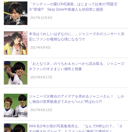
「ケンティ―の愛LOVE講座」はじまって以来の“問題児
Jr.”登場!? Sexy Zone中島健人も珍回答に困惑
2017年12月4日
本当はうれしいはずなのに……ジャニーズJr.のコンサート決
定にファンが複雑な心境になるワケ
2017年9月4日
「おとなりJr.」のうちわ＆カンペから読み取る、ジャニーズ
Jr.ファンのすさまじい個性と熱量
2017年8月17日
ジャニーズJr.舞台のアイデアを求めるジャニーさん！ しか
し独自の世界観過ぎてJr.から“○○人”呼ばわり!?
2017年8月13日
HiHi B少年が初の写真集発売も、「なんでHiBなの？」「さ
すが推されグループ」とファンから“嫉妬”の声続出！