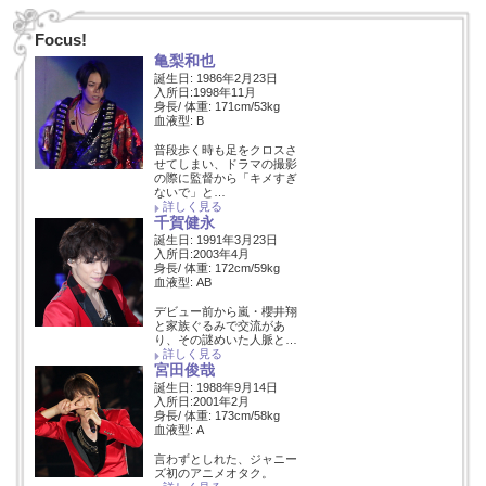
Focus!
亀梨和也
誕生日: 1986年2月23日
入所日:1998年11月
身長/ 体重: 171cm/53kg
血液型: B
普段歩く時も足をクロスさ
せてしまい、ドラマの撮影
の際に監督から「キメすぎ
ないで」と…
詳しく見る
千賀健永
誕生日: 1991年3月23日
入所日:2003年4月
身長/ 体重: 172cm/59kg
血液型: AB
デビュー前から嵐・櫻井翔
と家族ぐるみで交流があ
り、その謎めいた人脈と…
詳しく見る
宮田俊哉
誕生日: 1988年9月14日
入所日:2001年2月
身長/ 体重: 173cm/58kg
血液型: A
言わずとしれた、ジャニー
ズ初のアニメオタク。