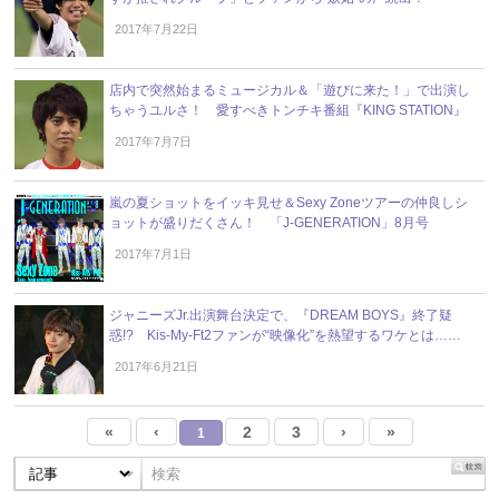
2017年7月22日
店内で突然始まるミュージカル＆「遊びに来た！」で出演し
ちゃうユルさ！ 愛すべきトンチキ番組『KING STATION』
2017年7月7日
嵐の夏ショットをイッキ見せ＆Sexy Zoneツアーの仲良しシ
ョットが盛りだくさん！ 「J-GENERATION」8月号
2017年7月1日
ジャニーズJr.出演舞台決定で、『DREAM BOYS』終了疑
惑!? Kis-My-Ft2ファンが“映像化”を熱望するワケとは……
2017年6月21日
«
‹
2
3
›
»
1