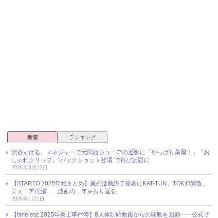
新着
ランキング
渋谷すばる、マネジャーで元関西ジュニアの近影に「やっぱり菊岡！」『お
しゃれクリップ』“バックショット登場”で再び話題に
2026年3月22日
【STARTO 2025年総まとめ】嵐の活動終了発表にKAT-TUN、TOKIO解散、
ジュニア再編……波乱の一年を振り返る
2026年1月1日
【timelesz 2025年炎上事件簿】8人体制始動後からの騒動を回顧――公式サ