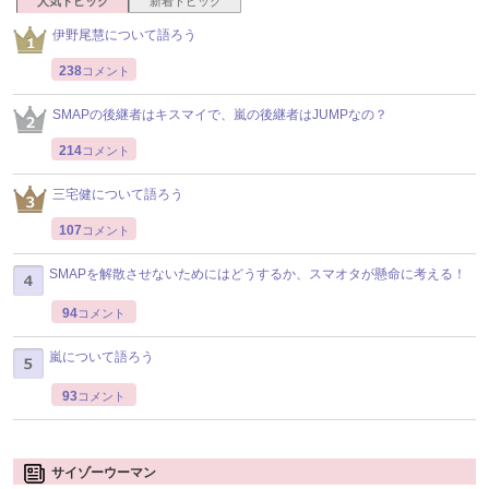
人気トピック
新着トピック
伊野尾慧について語ろう
238
コメント
SMAPの後継者はキスマイで、嵐の後継者はJUMPなの？
214
コメント
三宅健について語ろう
107
コメント
SMAPを解散させないためにはどうするか、スマオタが懸命に考える！
94
コメント
嵐について語ろう
93
コメント
サイゾーウーマン