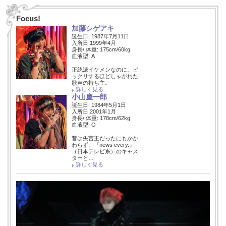
Focus!
加藤シゲアキ
誕生日: 1987年7月11日
入所日:1999年4月
身長/ 体重: 175cm/60kg
血液型: A
正統派イケメンなのに、ビ
ックリするほどしゃがれた
歌声の持ち主。
詳しく見る
小山慶一郎
誕生日: 1984年5月1日
入所日:2001年1月
身長/ 体重: 178cm/62kg
血液型: O
昔は失言王だったにもかか
わらず、『news every.』
（日本テレビ系）のキャス
ターと…
詳しく見る