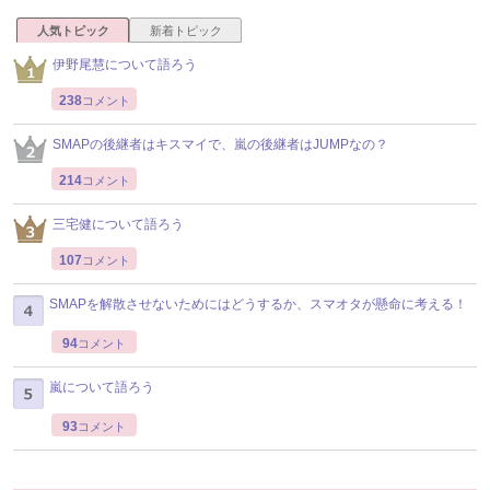
人気トピック
新着トピック
伊野尾慧について語ろう
238
コメント
SMAPの後継者はキスマイで、嵐の後継者はJUMPなの？
214
コメント
三宅健について語ろう
107
コメント
SMAPを解散させないためにはどうするか、スマオタが懸命に考える！
94
コメント
嵐について語ろう
93
コメント