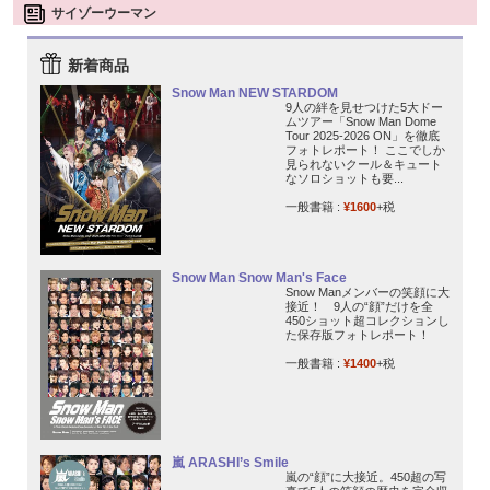
サイゾーウーマン
新着商品
Snow Man NEW STARDOM
9人の絆を見せつけた5大ドー
ムツアー「Snow Man Dome
Tour 2025-2026 ON」を徹底
フォトレポート！ ここでしか
見られないクール＆キュート
なソロショットも要...
一般書籍 :
¥1600
+税
Snow Man Snow Man's Face
Snow Manメンバーの笑顔に大
接近！ 9人の“顔”だけを全
450ショット超コレクションし
た保存版フォトレポート！
一般書籍 :
¥1400
+税
嵐 ARASHI’s Smile
嵐の“顔”に大接近。450超の写