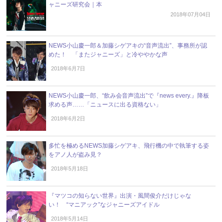
ャニーズ研究会｜本
2018年07月04日
NEWS小山慶一郎＆加藤シゲアキの“音声流出”、事務所が認
めた！ 「またジャニーズ」と冷ややかな声
2018年6月7日
NEWS小山慶一郎、“飲み会音声流出”で『news every.』降板
求める声……「ニュースに出る資格ない」
2018年6月2日
多忙を極めるNEWS加藤シゲアキ、飛行機の中で執筆する姿
をアノ人が盗み見？
2018年5月18日
『マツコの知らない世界』出演・風間俊介だけじゃな
い！ “マニアック”なジャニーズアイドル
2018年5月14日