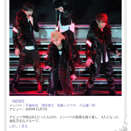
NEWS
メンバー：
手越祐也
増田貴久
加藤シゲアキ
小山慶一郎
デビュー：2003年11月7日
デビュー当時は9人だったものの、メンバーの脱退を繰り返し、4人となった
波乱万丈なグループ。
詳しく見る