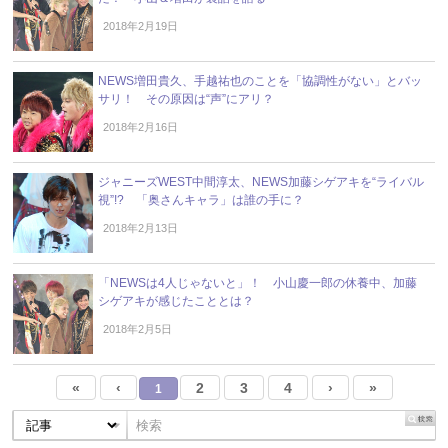
2018年2月19日
NEWS増田貴久、手越祐也のことを「協調性がない」とバッ
サリ！ その原因は“声”にアリ？
2018年2月16日
ジャニーズWEST中間淳太、NEWS加藤シゲアキを“ライバル
視”!? 「奥さんキャラ」は誰の手に？
2018年2月13日
「NEWSは4人じゃないと」！ 小山慶一郎の休養中、加藤
シゲアキが感じたこととは？
2018年2月5日
«
‹
2
3
4
›
»
1