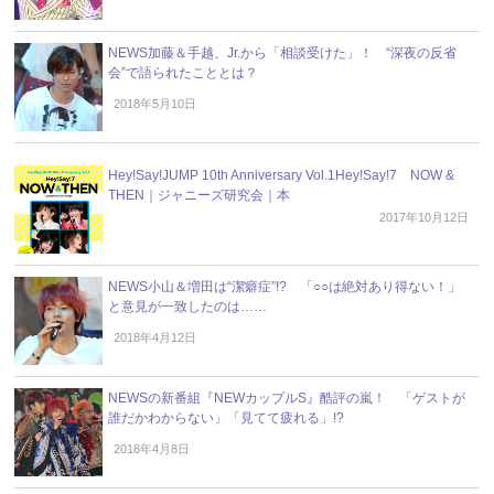
NEWS加藤＆手越、Jr.から「相談受けた」！ “深夜の反省
会”で語られたこととは？
2018年5月10日
Hey!Say!JUMP 10th Anniversary Vol.1Hey!Say!7 NOW &
THEN｜ジャニーズ研究会｜本
2017年10月12日
NEWS小山＆増田は“潔癖症”!? 「○○は絶対あり得ない！」
と意見が一致したのは……
2018年4月12日
NEWSの新番組『NEWカップルS』酷評の嵐！ 「ゲストが
誰だかわからない」「見てて疲れる」!?
2018年4月8日