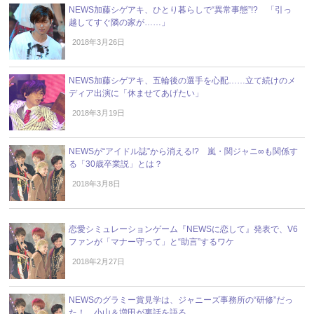
NEWS加藤シゲアキ、ひとり暮らしで“異常事態”!? 「引っ
越してすぐ隣の家が……」
2018年3月26日
NEWS加藤シゲアキ、五輪後の選手を心配……立て続けのメ
ディア出演に「休ませてあげたい」
2018年3月19日
NEWSが“アイドル誌”から消える!? 嵐・関ジャニ∞も関係す
る「30歳卒業説」とは？
2018年3月8日
恋愛シミュレーションゲーム『NEWSに恋して』発表で、V6
ファンが「マナー守って」と“助言”するワケ
2018年2月27日
NEWSのグラミー賞見学は、ジャニーズ事務所の“研修”だっ
た！ 小山＆増田が裏話を語る