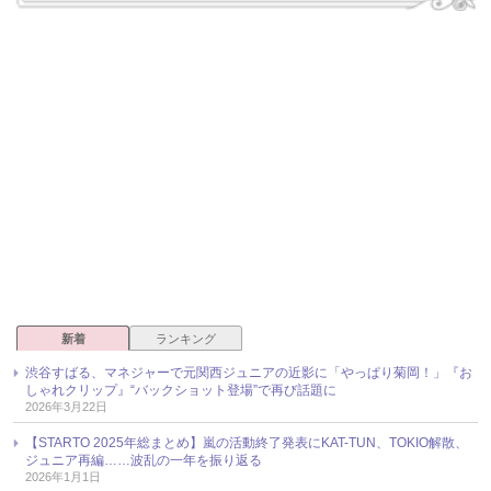
新着
ランキング
渋谷すばる、マネジャーで元関西ジュニアの近影に「やっぱり菊岡！」『お
しゃれクリップ』“バックショット登場”で再び話題に
2026年3月22日
【STARTO 2025年総まとめ】嵐の活動終了発表にKAT-TUN、TOKIO解散、
ジュニア再編……波乱の一年を振り返る
2026年1月1日