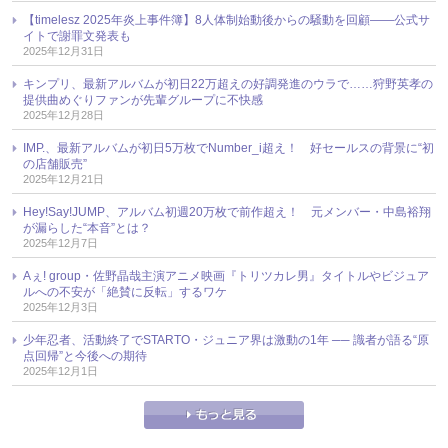
【timelesz 2025年炎上事件簿】8人体制始動後からの騒動を回顧――公式サ
イトで謝罪文発表も
2025年12月31日
キンプリ、最新アルバムが初日22万超えの好調発進のウラで……狩野英孝の
提供曲めぐりファンが先輩グループに不快感
2025年12月28日
IMP.、最新アルバムが初日5万枚でNumber_i超え！ 好セールスの背景に“初
の店舗販売”
2025年12月21日
Hey!Say!JUMP、アルバム初週20万枚で前作超え！ 元メンバー・中島裕翔
が漏らした“本音”とは？
2025年12月7日
Aぇ! group・佐野晶哉主演アニメ映画『トリツカレ男』タイトルやビジュア
ルへの不安が「絶賛に反転」するワケ
2025年12月3日
少年忍者、活動終了でSTARTO・ジュニア界は激動の1年 ── 識者が語る“原
点回帰”と今後への期待
2025年12月1日