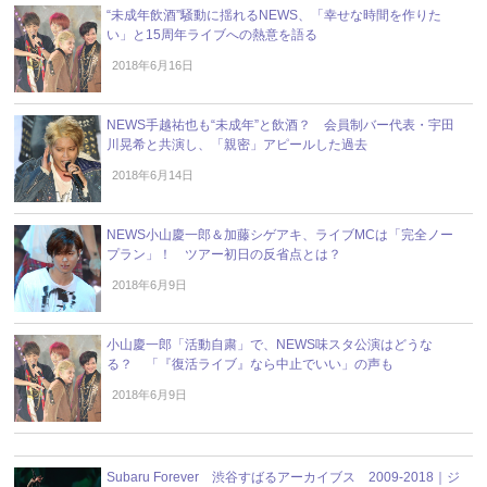
“未成年飲酒”騒動に揺れるNEWS、「幸せな時間を作りた
い」と15周年ライブへの熱意を語る
2018年6月16日
NEWS手越祐也も“未成年”と飲酒？ 会員制バー代表・宇田
川晃希と共演し、「親密」アピールした過去
2018年6月14日
NEWS小山慶一郎＆加藤シゲアキ、ライブMCは「完全ノー
プラン」！ ツアー初日の反省点とは？
2018年6月9日
小山慶一郎「活動自粛」で、NEWS味スタ公演はどうな
る？ 「『復活ライブ』なら中止でいい」の声も
2018年6月9日
Subaru Forever 渋谷すばるアーカイブス 2009-2018｜ジ