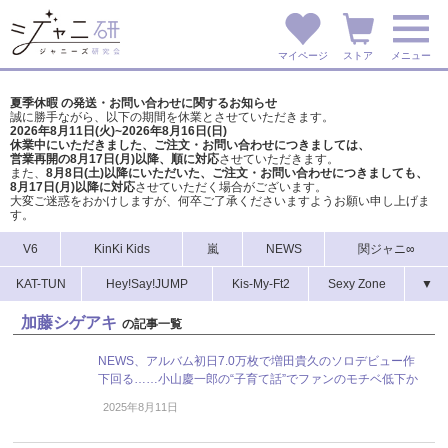
マイページ
ストア
メニュー
夏季休暇 の発送・お問い合わせに関するお知らせ
誠に勝手ながら、以下の期間を休業とさせていただきます。
2026年8月11日(火)~2026年8月16日(日)
休業中にいただきました、ご注文・お問い合わせにつきましては、
営業再開の8月17日(月)以降、順に対応
させていただきます。
また、
8月8日(土)以降にいただいた、ご注文・
お問い合わせにつきましても、
8月17日(月)以降に対応
させていただく場合がございます。
大変ご迷惑をおかけしますが、
何卒ご了承くださいますようお願い申し上げま
す。
V6
KinKi Kids
嵐
NEWS
関ジャニ∞
KAT-TUN
Hey!Say!JUMP
Kis-My-Ft2
Sexy Zone
▼
加藤シゲアキ
の記事一覧
NEWS、アルバム初日7.0万枚で増田貴久のソロデビュー作
下回る……小山慶一郎の“子育て話”でファンのモチベ低下か
2025年8月11日