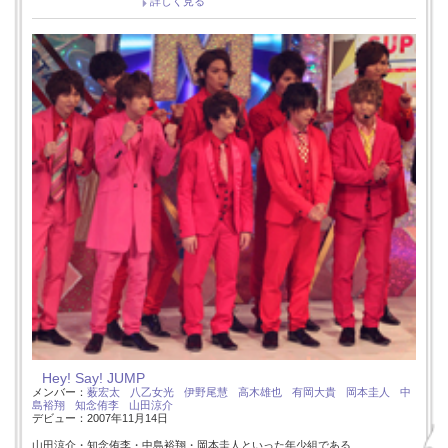
詳しく見る
Hey! Say! JUMP
メンバー：
薮宏太
八乙女光
伊野尾慧
高木雄也
有岡大貴
岡本圭人
中
島裕翔
知念侑李
山田涼介
デビュー：2007年11月14日
山田涼介・知念侑李・中島裕翔・岡本圭人といった年少組である…