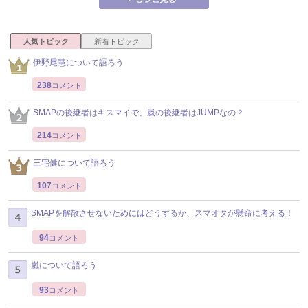
人気トピック
新着トピック
伊野尾慧について語ろう
238
コメント
SMAPの後継者はキスマイで、嵐の後継者はJUMPなの？
214
コメント
三宅健について語ろう
107
コメント
SMAPを解散させないためにはどうするか、スマオタが懸命に考える！
94
コメント
嵐について語ろう
93
コメント