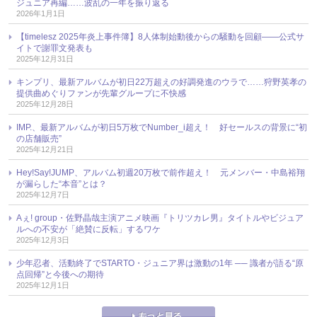
ジュニア再編……波乱の一年を振り返る
2026年1月1日
【timelesz 2025年炎上事件簿】8人体制始動後からの騒動を回顧――公式サ
イトで謝罪文発表も
2025年12月31日
キンプリ、最新アルバムが初日22万超えの好調発進のウラで……狩野英孝の
提供曲めぐりファンが先輩グループに不快感
2025年12月28日
IMP.、最新アルバムが初日5万枚でNumber_i超え！ 好セールスの背景に“初
の店舗販売”
2025年12月21日
Hey!Say!JUMP、アルバム初週20万枚で前作超え！ 元メンバー・中島裕翔
が漏らした“本音”とは？
2025年12月7日
Aぇ! group・佐野晶哉主演アニメ映画『トリツカレ男』タイトルやビジュア
ルへの不安が「絶賛に反転」するワケ
2025年12月3日
少年忍者、活動終了でSTARTO・ジュニア界は激動の1年 ── 識者が語る“原
点回帰”と今後への期待
2025年12月1日