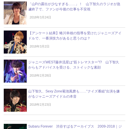
「山Pの露出が少なすぎる……」！ 山下智久のラジオが急
遽終了で、ファンが今後の仕事を不安視
2018年3月24日
【アンケート結果】蜷川幸雄の指導を受けたジャニーズアイ
ドルで、一番演技力があると思うのは？
2018年3月2日
ジャニーズWEST藤井流星は“筋トレマスター”!? 山下智久
からもアドバイスを受ける、ストイックな素顔
2018年2月28日
山下智久、Sexy Zone菊池風磨も……“クイズ番組”出演を嫌
がるジャニーズアイドルの本音
2018年2月23日
Subaru Forever 渋谷すばるアーカイブス 2009-2018｜ジ