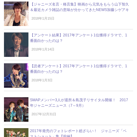
【ジャニーズ名言・格言集】映画から元気をもらう山下智久
＆最近カメラ雑誌の意味が分かってきたNEWS加藤シゲアキ
2018年1月15日
【アンケート結果】2017年アンケート1位獲得ドラマで、1
番面白かったのは？
2018年1月14日
【読者アンケート】2017年アンケート1位獲得ドラマで、1
番面白かったのは？
2018年1月3日
SMAPメンバー3人が退所＆島茂子リサイタル開催！ 2017
年ジャニーズニュース（7～9月）
2017年12月31日
2017年発売のフォトレポート総ざらい！ ジャニーズ「ベ
ストショット」集【前編】