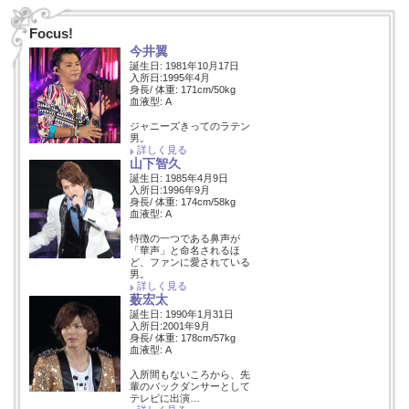
Focus!
今井翼
誕生日: 1981年10月17日
入所日:1995年4月
身長/ 体重: 171cm/50kg
血液型: A
ジャニーズきってのラテン
男。
詳しく見る
山下智久
誕生日: 1985年4月9日
入所日:1996年9月
身長/ 体重: 174cm/58kg
血液型: A
特徴の一つである鼻声が
「華声」と命名されるほ
ど、ファンに愛されている
男。
詳しく見る
薮宏太
誕生日: 1990年1月31日
入所日:2001年9月
身長/ 体重: 178cm/57kg
血液型: A
入所間もないころから、先
輩のバックダンサーとして
テレビに出演…