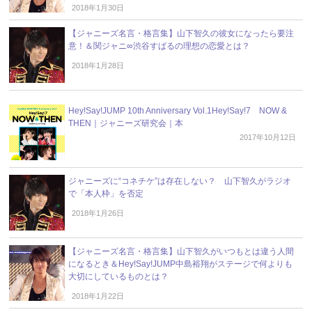
2018年1月30日
【ジャニーズ名言・格言集】山下智久の彼女になったら要注
意！＆関ジャニ∞渋谷すばるの理想の恋愛とは？
2018年1月28日
Hey!Say!JUMP 10th Anniversary Vol.1Hey!Say!7 NOW &
THEN｜ジャニーズ研究会｜本
2017年10月12日
ジャニーズに“コネチケ”は存在しない？ 山下智久がラジオ
で「本人枠」を否定
2018年1月26日
【ジャニーズ名言・格言集】山下智久がいつもとは違う人間
になるとき＆Hey!Say!JUMP中島裕翔がステージで何よりも
大切にしているものとは？
2018年1月22日