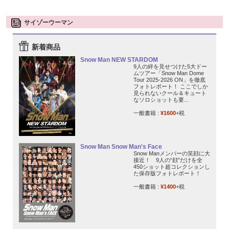
サイゾーウーマン
新着商品
Snow Man NEW STARDOM
9人の絆を見せつけた5大ドー
ムツアー「Snow Man Dome
Tour 2025-2026 ON」を徹底
フォトレポート！ ここでしか
見られないクール＆キュート
なソロショットも要...
一般書籍 :
¥1600
+税
Snow Man Snow Man's Face
Snow Manメンバーの笑顔に大
接近！ 9人の“顔”だけを全
450ショット超コレクションし
た保存版フォトレポート！
一般書籍 :
¥1400
+税