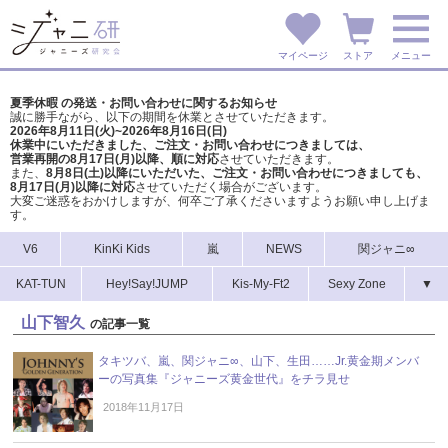
マイページ
ストア
メニュー
夏季休暇 の発送・お問い合わせに関するお知らせ
誠に勝手ながら、以下の期間を休業とさせていただきます。
2026年8月11日(火)~2026年8月16日(日)
休業中にいただきました、ご注文・お問い合わせにつきましては、
営業再開の8月17日(月)以降、順に対応
させていただきます。
また、
8月8日(土)以降にいただいた、ご注文・
お問い合わせにつきましても、
8月17日(月)以降に対応
させていただく場合がございます。
大変ご迷惑をおかけしますが、
何卒ご了承くださいますようお願い申し上げま
す。
V6
KinKi Kids
嵐
NEWS
関ジャニ∞
KAT-TUN
Hey!Say!JUMP
Kis-My-Ft2
Sexy Zone
▼
山下智久
の記事一覧
タキツバ、嵐、関ジャニ∞、山下、生田……Jr.黄金期メンバ
ーの写真集『ジャニーズ黄金世代』をチラ見せ
2018年11月17日