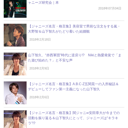
ャニーズ研究会｜本
2018年07月04日
【ジャニーズ名言・格言集】美容室で男前な注文をする嵐・
大野智＆山下智久がたどり着いた結婚観
2018年2月18日
山下智久、“赤西軍団”時代に逆戻り!? Nikiと熱愛発覚で「ま
た遊び始めた？」と不安な声
2018年2月9日
【ジャニーズ名言・格言集】A.B.C-Z五関晃一の入所秘話＆
デビューしてファン第一主義になった山下智久
2018年2月6日
【ジャニーズ名言・格言集】関ジャニ∞安田章大が今までの
活動を振り返る＆山下智久にとって、ジャニーズは“キラキ
ラ”!?