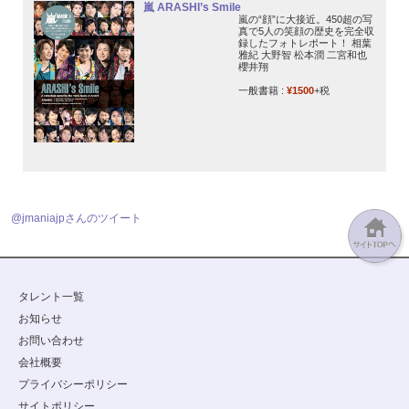
嵐 ARASHI’s Smile
嵐の“顔”に大接近。450超の写
真で5人の笑顔の歴史を完全収
録したフォトレポート！ 相葉
雅紀 大野智 松本潤 二宮和也
櫻井翔
一般書籍 :
¥1500
+税
@jmaniajpさんのツイート
タレント一覧
お知らせ
お問い合わせ
会社概要
プライバシーポリシー
サイトポリシー