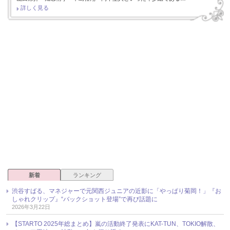
詳しく見る
新着
ランキング
渋谷すばる、マネジャーで元関西ジュニアの近影に「やっぱり菊岡！」『お
しゃれクリップ』“バックショット登場”で再び話題に
2026年3月22日
【STARTO 2025年総まとめ】嵐の活動終了発表にKAT-TUN、TOKIO解散、