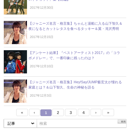
2017年12月30日
【ジャニーズ名言・格言集】ちゃんと湯船に入る山下智久＆
夜になるとカットレタスを食べるタッキー＆翼・滝沢秀明
2017年12月15日
【アンケート結果】『ベストアーティスト2017』の「コラ
ボメドレー」で、一番印象に残ったのは？
2017年12月10日
【ジャニーズ名言・格言集】Hey!Say!JUMP薮宏太が憧れる
家庭とは？＆山下智久、生命の神秘を語る
2017年12月3日
«
‹
2
3
4
›
»
1