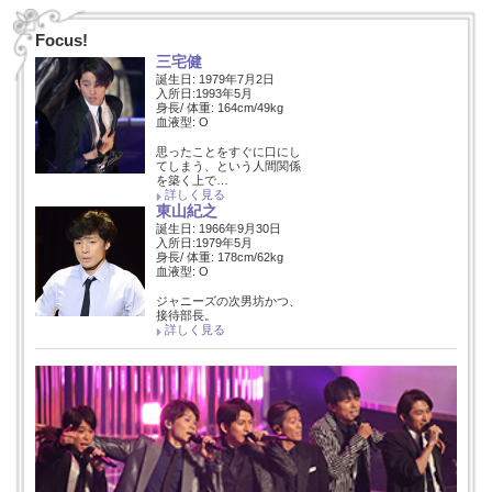
Focus!
三宅健
誕生日: 1979年7月2日
入所日:1993年5月
身長/ 体重: 164cm/49kg
血液型: O
思ったことをすぐに口にし
てしまう、という人間関係
を築く上で…
詳しく見る
東山紀之
誕生日: 1966年9月30日
入所日:1979年5月
身長/ 体重: 178cm/62kg
血液型: O
ジャニーズの次男坊かつ、
接待部長。
詳しく見る