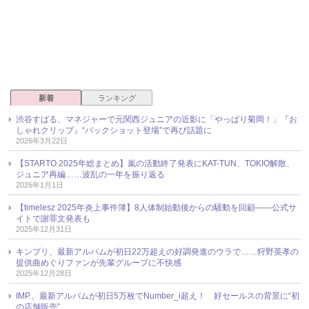
新着
ランキング
渋谷すばる、マネジャーで元関西ジュニアの近影に「やっぱり菊岡！」『お
しゃれクリップ』“バックショット登場”で再び話題に
2026年3月22日
【STARTO 2025年総まとめ】嵐の活動終了発表にKAT-TUN、TOKIO解散、
ジュニア再編……波乱の一年を振り返る
2026年1月1日
【timelesz 2025年炎上事件簿】8人体制始動後からの騒動を回顧――公式サ
イトで謝罪文発表も
2025年12月31日
キンプリ、最新アルバムが初日22万超えの好調発進のウラで……狩野英孝の
提供曲めぐりファンが先輩グループに不快感
2025年12月28日
IMP.、最新アルバムが初日5万枚でNumber_i超え！ 好セールスの背景に“初
の店舗販売”