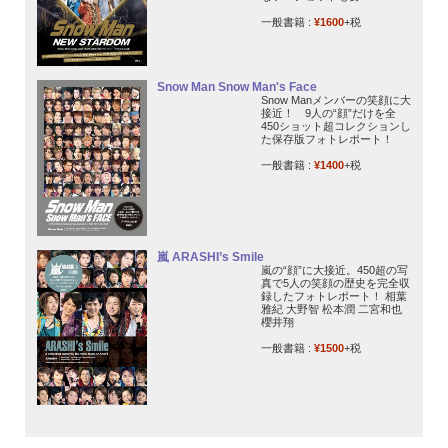
一般書籍 :
¥1600
+税
Snow Man Snow Man's Face
Snow Manメンバーの笑顔に大
接近！ 9人の“顔”だけを全
450ショット超コレクションし
た保存版フォトレポート！
一般書籍 :
¥1400
+税
嵐 ARASHI’s Smile
嵐の“顔”に大接近。450超の写
真で5人の笑顔の歴史を完全収
録したフォトレポート！ 相葉
雅紀 大野智 松本潤 二宮和也
櫻井翔
一般書籍 :
¥1500
+税