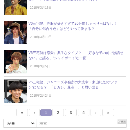
2018年3月18日
V6三宅健、洋服が好きすぎて20分間しゃべりっぱなし！
「自分に似合う色」はどうやって決まる？
2018年3月10日
V6三宅健は恋愛に奥手なタイプ？ 「好きな子の前では話せ
ない」と語る、“シャイボーイ”な一面
2018年3月5日
V6三宅健、ジャニーズ事務所の大先輩・東山紀之の“ファ
ン”になる!? 「ヒガシ、最高！」と思い語る
2018年2月24日
«
‹
2
3
4
›
»
1