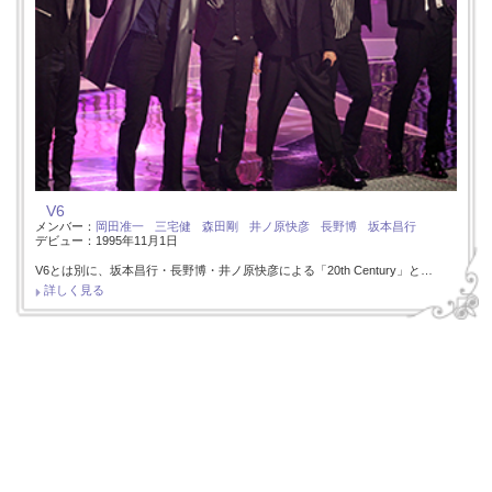
V6
メンバー：
岡田准一
三宅健
森田剛
井ノ原快彦
長野博
坂本昌行
デビュー：1995年11月1日
V6とは別に、坂本昌行・長野博・井ノ原快彦による「20th Century」と…
詳しく見る