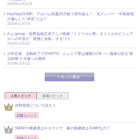
2025年12月21日
Hey!Say!JUMP、アルバム初週20万枚で前作超え！ 元メンバー・中島裕翔
が漏らした“本音”とは？
2025年12月7日
Aぇ! group・佐野晶哉主演アニメ映画『トリツカレ男』タイトルやビジュア
ルへの不安が「絶賛に反転」するワケ
2025年12月3日
少年忍者、活動終了でSTARTO・ジュニア界は激動の1年 ── 識者が語る“原
点回帰”と今後への期待
2025年12月1日
人気トピック
新着トピック
伊野尾慧について語ろう
238
コメント
SMAPの後継者はキスマイで、嵐の後継者はJUMPなの？
214
コメント