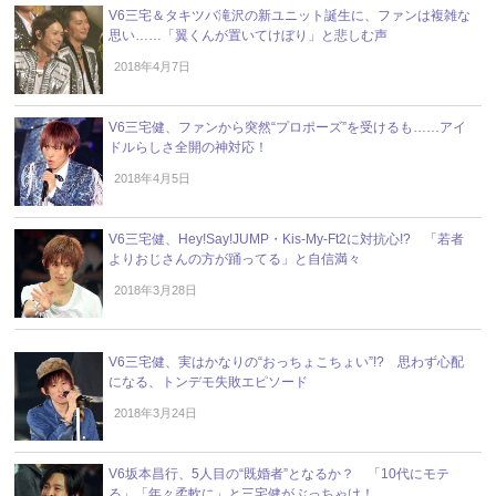
V6三宅＆タキツバ滝沢の新ユニット誕生に、ファンは複雑な
思い……「翼くんが置いてけぼり」と悲しむ声
2018年4月7日
V6三宅健、ファンから突然“プロポーズ”を受けるも……アイ
ドルらしさ全開の神対応！
2018年4月5日
V6三宅健、Hey!Say!JUMP・Kis-My-Ft2に対抗心!? 「若者
よりおじさんの方が踊ってる」と自信満々
2018年3月28日
V6三宅健、実はかなりの“おっちょこちょい”!? 思わず心配
になる、トンデモ失敗エピソード
2018年3月24日
V6坂本昌行、5人目の“既婚者”となるか？ 「10代にモテ
る」「年々柔軟に」と三宅健がぶっちゃけ！