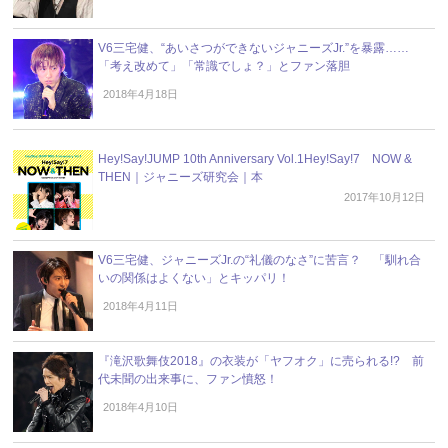
V6三宅健、“あいさつができないジャニーズJr.”を暴露……
「考え改めて」「常識でしょ？」とファン落胆
2018年4月18日
Hey!Say!JUMP 10th Anniversary Vol.1Hey!Say!7 NOW &
THEN｜ジャニーズ研究会｜本
2017年10月12日
V6三宅健、ジャニーズJr.の“礼儀のなさ”に苦言？ 「馴れ合
いの関係はよくない」とキッパリ！
2018年4月11日
『滝沢歌舞伎2018』の衣装が「ヤフオク」に売られる!? 前
代未聞の出来事に、ファン憤怒！
2018年4月10日