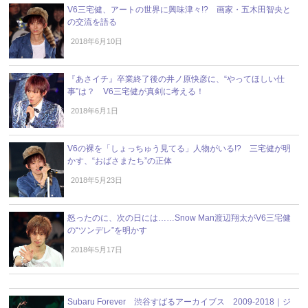
V6三宅健、アートの世界に興味津々!? 画家・五木田智央と
の交流を語る
2018年6月10日
『あさイチ』卒業終了後の井ノ原快彦に、“やってほしい仕
事”は？ V6三宅健が真剣に考える！
2018年6月1日
V6の裸を「しょっちゅう見てる」人物がいる!? 三宅健が明
かす、“おばさまたち”の正体
2018年5月23日
怒ったのに、次の日には……Snow Man渡辺翔太がV6三宅健
の“ツンデレ”を明かす
2018年5月17日
Subaru Forever 渋谷すばるアーカイブス 2009-2018｜ジ