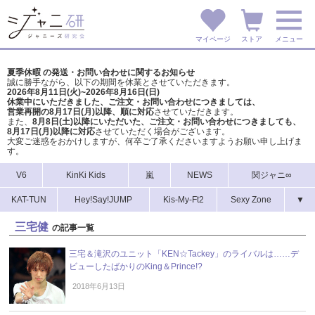
マイページ
ストア
メニュー
夏季休暇 の発送・お問い合わせに関するお知らせ
誠に勝手ながら、以下の期間を休業とさせていただきます。
2026年8月11日(火)~2026年8月16日(日)
休業中にいただきました、ご注文・お問い合わせにつきましては、
営業再開の8月17日(月)以降、順に対応
させていただきます。
また、
8月8日(土)以降にいただいた、ご注文・
お問い合わせにつきましても、
8月17日(月)以降に対応
させていただく場合がございます。
大変ご迷惑をおかけしますが、
何卒ご了承くださいますようお願い申し上げま
す。
V6
KinKi Kids
嵐
NEWS
関ジャニ∞
KAT-TUN
Hey!Say!JUMP
Kis-My-Ft2
Sexy Zone
▼
三宅健
の記事一覧
三宅＆滝沢のユニット「KEN☆Tackey」のライバルは……デ
ビューしたばかりのKing＆Prince!?
2018年6月13日