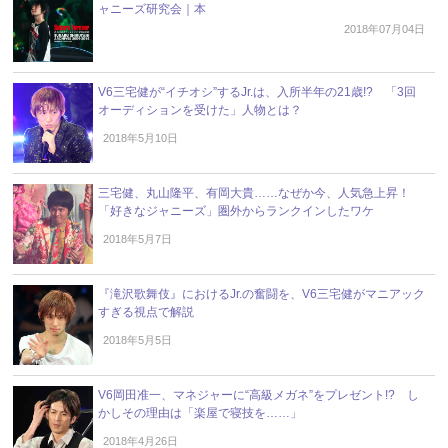
ャニーズ研究会｜本
2018年07月04日
V6三宅健が“イチオシ”するJr.は、入所半年の21歳!? 「3回
オーディションを受けた」人物とは？
2018年5月10日
三宅健、丸山隆平、有岡大貴……なぜか今、人気急上昇！
「好きなジャニーズ」圏外からランクインしたワケ
2018年5月7日
『滝沢歌舞伎』におけるJr.の奮闘を、V6三宅健がマニアック
すぎる視点で解説
2018年5月5日
V6岡田准一、マネジャーに“高級メガネ”をプレゼント!? し
かしその理由は「楽屋で寝技を……」
2018年4月26日