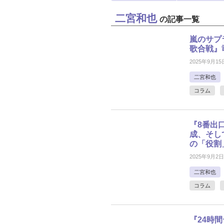
二宮和也
の記事一覧
嵐のサプ
歌合戦』
2025年9月15
二宮和也
コラム
『8番出
成、そし
の「役割
2025年9月2日
二宮和也
コラム
『24時