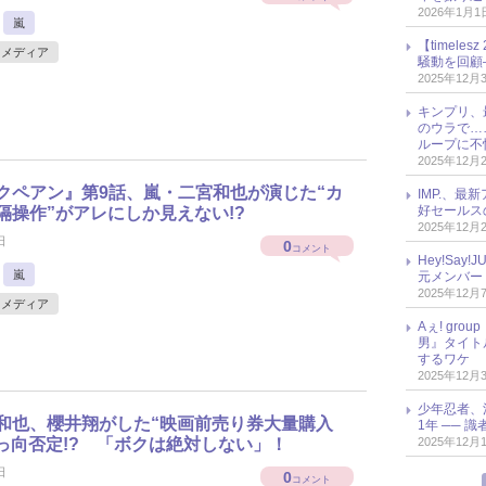
2026年1月1
嵐
【timel
メディア
騒動を回顧
2025年12月
キンプリ、
のウラで…
ループに不
2025年12月
クペアン』第9話、嵐・二宮和也が演じた“カ
IMP.、最
好セールス
隔操作”がアレにしか見えない!?
2025年12月
日
0
コメント
Hey!Sa
嵐
元メンバー
2025年12月
メディア
Aぇ! gr
男』タイト
するワケ
2025年12月
少年忍者、
和也、櫻井翔がした“映画前売り券大量購入
1年 ── 
2025年12月
真っ向否定!? 「ボクは絶対しない」！
日
0
コメント