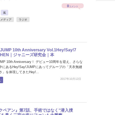
0
コメント
嵐
メディア
ラジオ
!JUMP 10th Anniversary Vol.1Hey!Say!7
 THEN｜ジャニーズ研究会｜本
JUMP 10th Anniversary！ デビュー10周年を迎え、さらな
にあるHey!Say!JUMPにあってグループの「天衣無縫
」を体現してきたHey!...
2017年10月12日
む
クペアン』第7話、手術ではなく“潜入捜