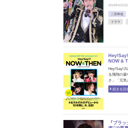
2018年6月5日
二宮和也
ドラマ
Hey!Say
NOW &
Hey!Say!
る飛翔の最中
さ」「元気さ
続きを読
『ブラッ