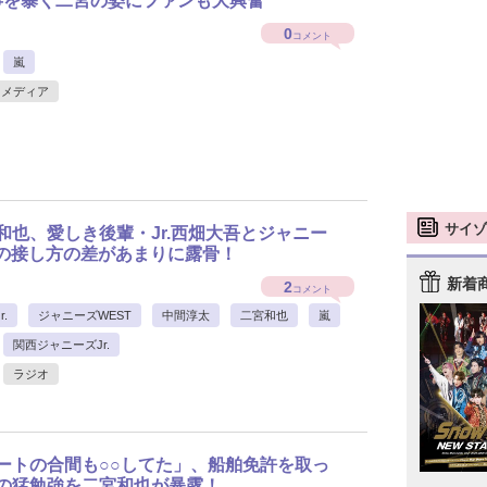
事を暴く二宮の姿にファンも大興奮
0
コメント
嵐
メディア
サイゾ
和也、愛しき後輩・Jr.西畑大吾とジャニー
Tの接し方の差があまりに露骨！
新着
2
コメント
.
ジャニーズWEST
中間淳太
二宮和也
嵐
関西ジャニーズJr.
ラジオ
ートの合間も○○してた」、船舶免許を取っ
の猛勉強を二宮和也が暴露！