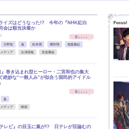
ライズはどうなった!? 今年の『NHK紅白
Focus!
司会は順当決着か
日
0
コメント
大野智
嵐
松本潤
櫻井翔
相葉雅紀
メディア
出演情報
音楽番組
口』巻き込まれ型ヒーロー・二宮和也の集大
て絶妙な“一般人み”が似合う国民的アイドル
」
0
コメント
嵐
メディア
映画
間テレビ』の目玉に嵐が!? 日テレが目論むの