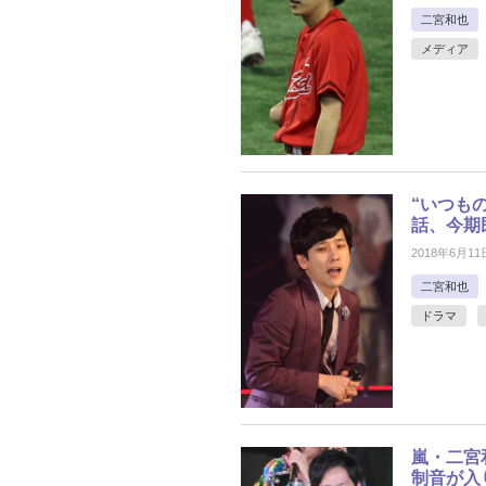
二宮和也
メディア
“いつも
話、今期
2018年6月11
二宮和也
ドラマ
嵐・二宮
制音が入