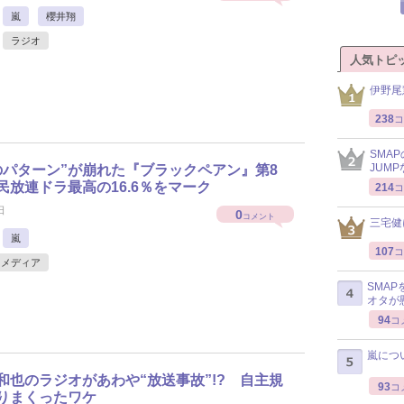
嵐
櫻井翔
ラジオ
人気トピ
伊野尾
238
コ
SMA
JUM
のパターン”が崩れた『ブラックペアン』第8
民放連ドラ最高の16.6％をマーク
214
コ
日
0
コメント
三宅健
嵐
107
コ
メディア
SMA
オタが
94
コ
嵐につ
和也のラジオがあわや“放送事故”!? 自主規
93
コ
りまくったワケ