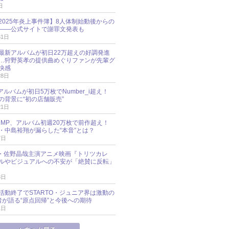
日
esz 2025年炎上事件簿】8人体制始動後からの
――公式サイトで謝罪文発表も
31日
最新アルバムが初日22万超えの好調発進
…狩野英孝の提供曲めぐりファンが先輩グ
快感
28日
新アルバムが初日5万枚でNumber_i超え！
の背景に“初の店舗販売”
21日
y!JUMP、アルバム初週20万枚で前作超え！
・中島裕翔が漏らした“本音”とは？
7日
oup・佐野晶哉主演アニメ映画『トリツカレ
ルやビジュアルへの不安が「絶賛に反転」
3日
活動終了でSTARTO・ジュニア界は激動の
識者が語る“原点回帰”と今後への期待
1日