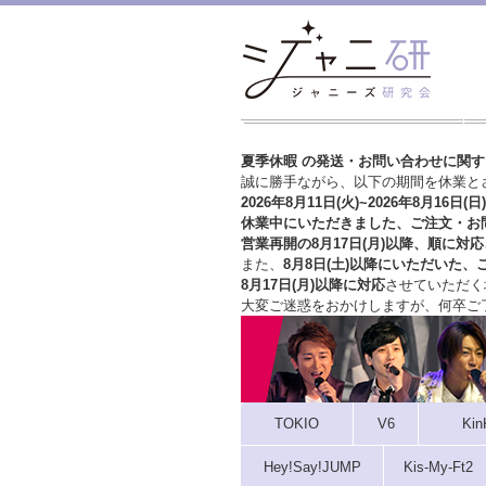
夏季休暇 の発送・お問い合わせに関
誠に勝手ながら、以下の期間を休業と
2026年8月11日(火)~2026年8月16日(日)
休業中にいただきました、ご注文・お
営業再開の8月17日(月)以降、順に対応
また、
8月8日(土)以降にいただいた、
8月17日(月)以降に対応
させていただく
大変ご迷惑をおかけしますが、
何卒ご
TOKIO
V6
Kin
Hey!Say!JUMP
Kis-My-Ft2