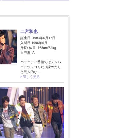
二宮和也
誕生日: 1983年6月17日
入所日:1996年6月
身長/ 体重: 168cm/54kg
血液型: A
バラエティ番組ではメンバ
ーにツッコんだり諌めたり
と芸人的な…
詳しく見る