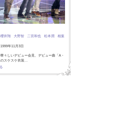
：
櫻井翔
大野智
二宮和也
松本潤
相葉
999年11月3日
の華々しいデビュー会見、デビュー曲「A・
I」のスケスケ衣装…
る