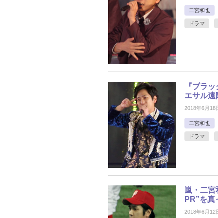
二宮和也
ドラマ
『ブラッ
エサル遠
2018年6月18
二宮和也
ドラマ
嵐・二宮
PR”を
2018年6月12