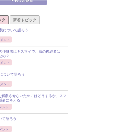
ック
新着トピック
慧について語ろう
メント
Pの後継者はキスマイで、嵐の後継者は
Pなの？
メント
について語ろう
メント
Pを解散させないためにはどうするか、スマ
懸命に考える！
メント
いて語ろう
メント