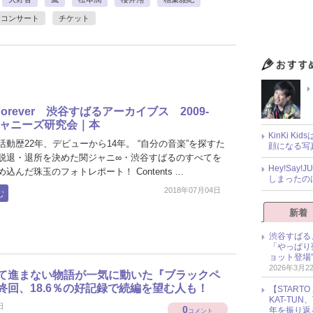
コンサート
チケット
 Forever 渋谷すばるアーカイブス 2009-
｜ジャニーズ研究会｜本
KinKi K
動歴22年、デビューから14年。 “自分の音楽”を探すた
顔になる写
脱退・退所を決めた関ジャニ∞・渋谷すばるのすべてを
Hey!Sa
込んだ珠玉のフォトレポート！ Contents ...
しまったの
2018年07月04日
む
新着
渋谷すばる
「やっぱり
ョット登場
2026年3月2
て進まない物語が一気に動いた『ブラックペ
終回、18.6％の好記録で続編を望む人も！
【START
KAT-TU
日
0
年を振り返
コメント