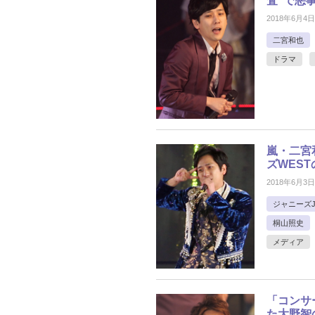
査”で悪
2018年6月4日
二宮和也
ドラマ
嵐・二宮
ズWES
2018年6月3日
ジャニーズJr
桐山照史
メディア
「コンサ
た大野智