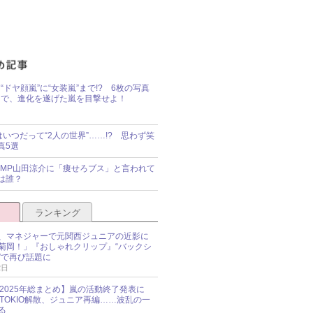
“ドヤ顔嵐”に“女装嵐”まで!? 6枚の写真
で、進化を遂げた嵐を目撃せよ！
idsはいつだって“2人の世界”……!? 思わず笑
真5選
y!JUMP山田涼介に「痩せろブス」と言われて
は誰？
ランキング
、マネジャーで元関西ジュニアの近影に
菊岡！」『おしゃれクリップ』“バックシ
”で再び話題に
2日
O 2025年総まとめ】嵐の活動終了発表に
N、TOKIO解散、ジュニア再編……波乱の一
る