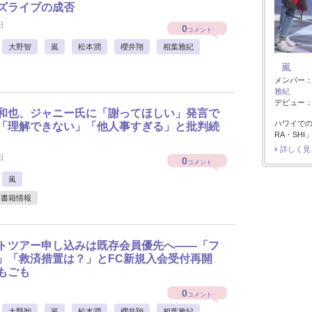
ズライブの成否
日
0
コメント
大野智
嵐
松本潤
櫻井翔
相葉雅紀
嵐
メンバー
雅紀
デビュー：1
和也、ジャニー氏に「謝ってほしい」発言で
ハワイで
「理解できない」「他人事すぎる」と批判続
RA・SH
詳しく見
日
0
コメント
嵐
書籍情報
トツアー申し込みは既存会員優先へ――「フ
」「救済措置は？」とFC新規入会受付再開
もごも
0
コメント
大野智
嵐
松本潤
櫻井翔
相葉雅紀