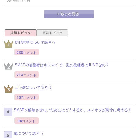
2025年12月1日
人気トピック
新着トピック
伊野尾慧について語ろう
238
コメント
SMAPの後継者はキスマイで、嵐の後継者はJUMPなの？
214
コメント
三宅健について語ろう
107
コメント
SMAPを解散させないためにはどうするか、スマオタが懸命に考える！
94
コメント
嵐について語ろう