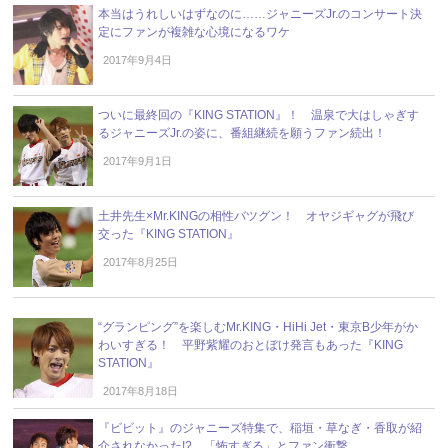
本当はうれしいはずなのに……ジャニーズJr.のコンサート決
定にファンが複雑な心境になるワケ
2017年9月4日
ついに最終回の『KING STATION』！ 温泉で大はしゃぎす
るジャニーズJr.の姿に、番組継続を願うファン続出！
2017年9月1日
土井先生×Mr.KINGの相性バツグン！ オヤジギャグが飛び
交った『KING STATION』
2017年8月25日
“グランピング”を楽しむMr.KING・HiHi Jet・東京B少年がか
わいすぎる！ 平野紫耀のおとぼけ発言もあった『KING
STATION』
2017年8月18日
『ビビット』のジャニーズ特集で、稲垣・草なぎ・香取が紹
介されなかった!? 「怖すぎる」とファン衝撃