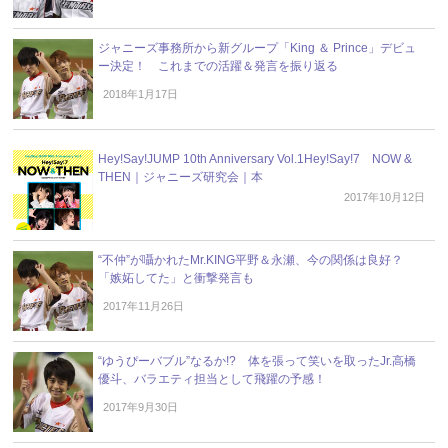
ジャニーズ事務所から新グループ「King ＆ Prince」デビュ
ー決定！ これまでの活躍＆発言を振り返る
2018年1月17日
Hey!Say!JUMP 10th Anniversary Vol.1Hey!Say!7 NOW &
THEN｜ジャニーズ研究会｜本
2017年10月12日
“不仲”が囁かれたMr.KING平野＆永瀬、今の関係は良好？
「嫉妬してた」と衝撃発言も
2017年11月26日
“ゆうぴーバブル”なるか!? 体を張って笑いを取ったJr.高橋
優斗、バラエティ担当として飛躍の予感！
2017年9月30日