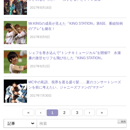
2017年8月16日
Mr.KINGの成長が見えた『KING STATION』第6回、番組恒例
の“アレ”も健在！
2017年8月9日
シェフを巻き込んで“トンチキミュージカル”を開催!? 永瀬
廉の激甘セリフも飛び出した『KING STATION』
2017年8月2日
MC中の私語、視界を遮る盛り髪……夏のコンサートシーズ
ンを前に考えたい、ジャニーズファンの“マナー”
2017年7月30日
«
‹
2
3
›
»
1