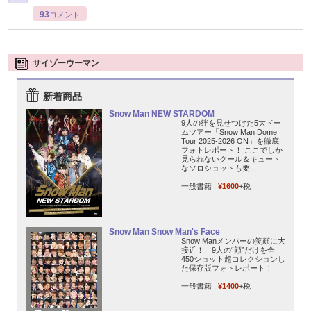
93
コメント
サイゾーウーマン
新着商品
Snow Man NEW STARDOM
9人の絆を見せつけた5大ドー
ムツアー「Snow Man Dome
Tour 2025-2026 ON」を徹底
フォトレポート！ ここでしか
見られないクール＆キュート
なソロショットも要...
一般書籍 :
¥1600
+税
Snow Man Snow Man's Face
Snow Manメンバーの笑顔に大
接近！ 9人の“顔”だけを全
450ショット超コレクションし
た保存版フォトレポート！
一般書籍 :
¥1400
+税