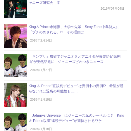
ャニーズ研究会｜本
2018年07月04日
King＆Prince永瀬廉、大学の先輩・Sexy Zone中島健人に
「ブチのめされる」!? その理由は……
2018年2月14日
「キンプリ」略称でジャニオタとアニオタが激突!?＆“光剛
山”が突然話題に ジャニーズざわつきニュース
2018年1月27日
King ＆ Prince“直談判デビュー”は異例中の異例!? 希望が通
らなければ退所の可能性も……
2018年1月19日
「Johnnys’Universe」はジャニーズJr.のレーベルに？ King
＆ Prince以降“連続デビュー”が期待されるワケ
2018年1月18日