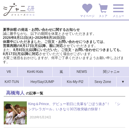
マイページ
ストア
メニュー
夏季休暇 の発送・お問い合わせに関するお知らせ
誠に勝手ながら、以下の期間を休業とさせていただきます。
2026年8月11日(火)~2026年8月16日(日)
休業中にいただきました、ご注文・お問い合わせにつきましては、
営業再開の8月17日(月)以降、順に対応
させていただきます。
また、
8月8日(土)以降にいただいた、ご注文・
お問い合わせにつきましても、
8月17日(月)以降に対応
させていただく場合がございます。
大変ご迷惑をおかけしますが、
何卒ご了承くださいますようお願い申し上げま
す。
V6
KinKi Kids
嵐
NEWS
関ジャニ∞
KAT-TUN
Hey!Say!JUMP
Kis-My-Ft2
Sexy Zone
▼
高橋海人
の記事一覧
King＆Prince、デビュー初日に先輩を“ごぼう抜き”！ 「シ
ンデレラガール」いきなり30万枚突破の快挙！
2018年5月24日