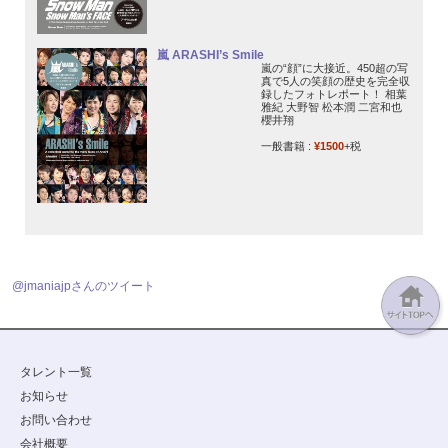
嵐 ARASHI’s Smile
嵐の“顔”に大接近。450超の写
真で5人の笑顔の歴史を完全収
録したフォトレポート！ 相葉
雅紀 大野智 松本潤 二宮和也
櫻井翔
一般書籍 :
¥1500
+税
@jmaniajpさんのツイート
タレント一覧
お知らせ
お問い合わせ
会社概要