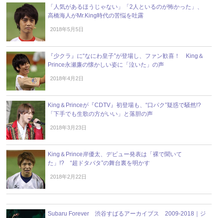
「人気があるほうじゃない」「2人といるのが怖かった」、
高橋海人がMr.King時代の苦悩を吐露
2018年5月5日
『少クラ』に“なにわ皇子”が登場し、ファン歓喜！ King＆
Prince永瀬廉の懐かしい姿に「泣いた」の声
2018年4月2日
King＆Princeが『CDTV』初登場も、“口パク”疑惑で騒然!?
「下手でも生歌の方がいい」と落胆の声
2018年3月23日
King＆Prince岸優太、デビュー発表は「裸で聞いて
た」!? “超ドタバタ”の舞台裏を明かす
2018年2月22日
Subaru Forever 渋谷すばるアーカイブス 2009-2018｜ジ