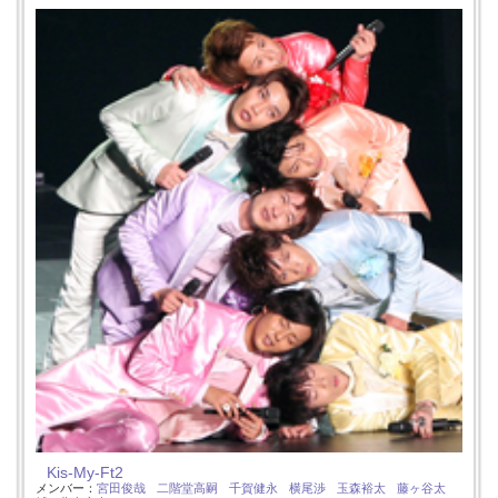
Kis-My-Ft2
メンバー：
宮田俊哉
二階堂高嗣
千賀健永
横尾渉
玉森裕太
藤ヶ谷太