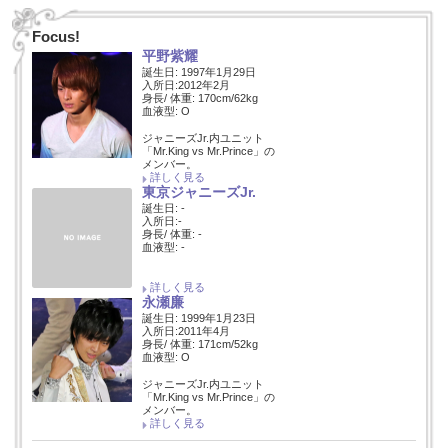
Focus!
平野紫耀
誕生日: 1997年1月29日
入所日:2012年2月
身長/ 体重: 170cm/62kg
血液型: O
ジャニーズJr.内ユニット
「Mr.King vs Mr.Prince」の
メンバー。
詳しく見る
東京ジャニーズJr.
誕生日: -
入所日:-
身長/ 体重: -
血液型: -
詳しく見る
永瀬廉
誕生日: 1999年1月23日
入所日:2011年4月
身長/ 体重: 171cm/52kg
血液型: O
ジャニーズJr.内ユニット
「Mr.King vs Mr.Prince」の
メンバー。
詳しく見る