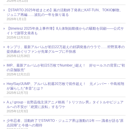
2026年3月22日
【STARTO 2025年総まとめ】嵐の活動終了発表にKAT-TUN、TOKIO解散、
ジュニア再編……波乱の一年を振り返る
2026年1月1日
【timelesz 2025年炎上事件簿】8人体制始動後からの騒動を回顧――公式サ
イトで謝罪文発表も
2025年12月31日
キンプリ、最新アルバムが初日22万超えの好調発進のウラで……狩野英孝の
提供曲めぐりファンが先輩グループに不快感
2025年12月28日
IMP.、最新アルバムが初日5万枚でNumber_i超え！ 好セールスの背景に“初
の店舗販売”
2025年12月21日
Hey!Say!JUMP、アルバム初週20万枚で前作超え！ 元メンバー・中島裕翔
が漏らした“本音”とは？
2025年12月7日
Aぇ! group・佐野晶哉主演アニメ映画『トリツカレ男』タイトルやビジュア
ルへの不安が「絶賛に反転」するワケ
2025年12月3日
少年忍者、活動終了でSTARTO・ジュニア界は激動の1年 ── 識者が語る“原
点回帰”と今後への期待