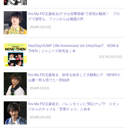
Kis-My-Ft2玉森裕太の“ガセ目撃情報”で原宿が騒然！ ブロ
グで謝罪も、ファンからは擁護の声
2018年3月13日
Hey!Say!JUMP 10th Anniversary Vol.1Hey!Say!7 NOW &
THEN｜ジャニーズ研究会｜本
2017年10月12日
Kis-My-Ft2玉森裕太、財布を紛失して大騒動に!? NEWS小
山慶一郎も慌てた一部始終
2018年3月4日
Kis-My-Ft2玉森裕太、バレンタインに“関心ナシ”!? スタッ
フからのチョコを「営業チョコ」と命名
2018年2月19日