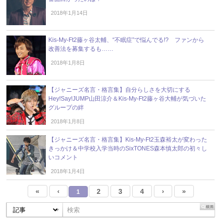
2018年1月14日
Kis-My-Ft2藤ヶ谷太輔、“不眠症”で悩んでる!? ファンから
改善法を募集するも……
2018年1月8日
【ジャニーズ名言・格言集】自分らしさを大切にする
Hey!Say!JUMP山田涼介＆Kis-My-Ft2藤ヶ谷大輔が気づいた
グループの絆
2018年1月8日
【ジャニーズ名言・格言集】Kis-My-Ft2玉森裕太が変わった
きっかけ＆中学校入学当時のSixTONES森本慎太郎の初々し
いコメント
2018年1月4日
«
‹
2
3
4
›
»
1