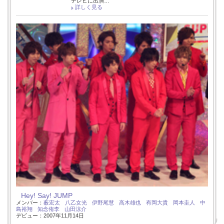
テレビに出演…
詳しく見る
Hey! Say! JUMP
メンバー：
薮宏太
八乙女光
伊野尾慧
高木雄也
有岡大貴
岡本圭人
中
島裕翔
知念侑李
山田涼介
デビュー：2007年11月14日