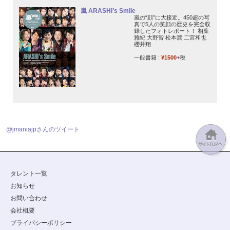
嵐 ARASHI’s Smile
嵐の“顔”に大接近。450超の写
真で5人の笑顔の歴史を完全収
録したフォトレポート！ 相葉
雅紀 大野智 松本潤 二宮和也
櫻井翔
一般書籍 :
¥1500
+税
@jmaniajpさんのツイート
タレント一覧
お知らせ
お問い合わせ
会社概要
プライバシーポリシー