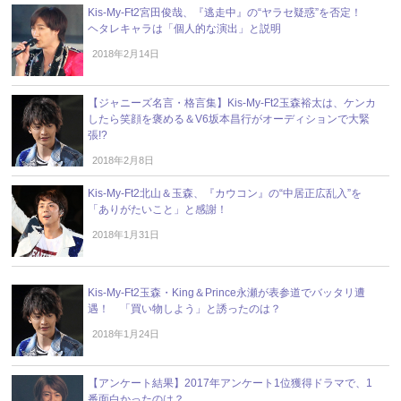
Kis-My-Ft2宮田俊哉、『逃走中』の“ヤラセ疑惑”を否定！
ヘタレキャラは「個人的な演出」と説明
2018年2月14日
【ジャニーズ名言・格言集】Kis-My-Ft2玉森裕太は、ケンカ
したら笑顔を褒める＆V6坂本昌行がオーディションで大緊
張!?
2018年2月8日
Kis-My-Ft2北山＆玉森、『カウコン』の“中居正広乱入”を
「ありがたいこと」と感謝！
2018年1月31日
Kis-My-Ft2玉森・King＆Prince永瀬が表参道でバッタリ遭
遇！ 「買い物しよう」と誘ったのは？
2018年1月24日
【アンケート結果】2017年アンケート1位獲得ドラマで、1
番面白かったのは？