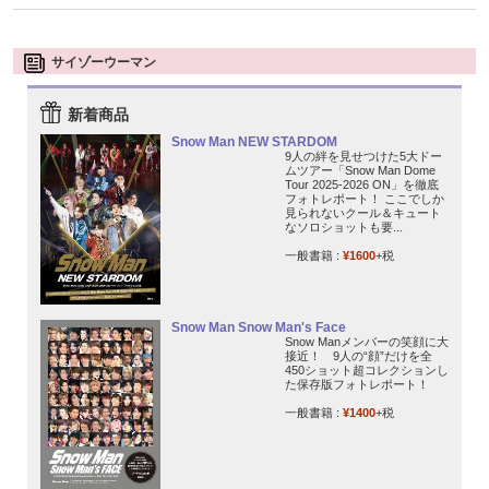
サイゾーウーマン
新着商品
Snow Man NEW STARDOM
9人の絆を見せつけた5大ドー
ムツアー「Snow Man Dome
Tour 2025-2026 ON」を徹底
フォトレポート！ ここでしか
見られないクール＆キュート
なソロショットも要...
一般書籍 :
¥1600
+税
Snow Man Snow Man's Face
Snow Manメンバーの笑顔に大
接近！ 9人の“顔”だけを全
450ショット超コレクションし
た保存版フォトレポート！
一般書籍 :
¥1400
+税