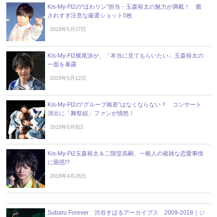
Kis-My-Ft2の“ほわリン”担当・玉森裕太の魅力が満載！ 癒
されすぎ注意な厳選ショット5枚
2018年5月27日
Kis-My-Ft2横尾渉が、「本当に見てもらいたい」玉森裕太の
一面を暴露
2018年5月12日
Kis-My-Ft2の“グループ格差”はなくならない？ コンサート
演出に「舞祭組」ファンが憤怒！
2018年5月8日
Kis-My-Ft2玉森裕太＆二階堂高嗣、一般人の複雑な恋愛事情
に困惑!?
2018年4月28日
Subaru Forever 渋谷すばるアーカイブス 2009-2018｜ジ