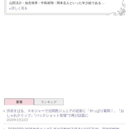
山田涼介・知念侑李・中島裕翔・岡本圭人といった年少組である…
詳しく見る
新着
ランキング
渋谷すばる、マネジャーで元関西ジュニアの近影に「やっぱり菊岡！」『お
しゃれクリップ』“バックショット登場”で再び話題に
2026年3月22日