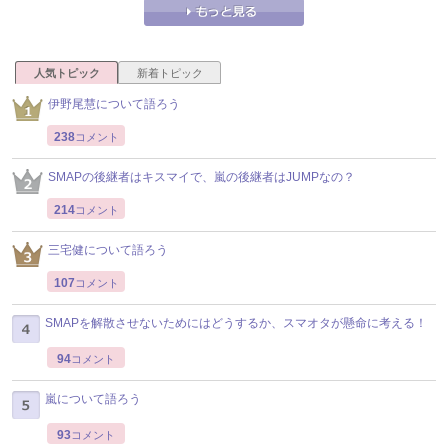
人気トピック
新着トピック
伊野尾慧について語ろう
238
コメント
SMAPの後継者はキスマイで、嵐の後継者はJUMPなの？
214
コメント
三宅健について語ろう
107
コメント
SMAPを解散させないためにはどうするか、スマオタが懸命に考える！
94
コメント
嵐について語ろう
93
コメント