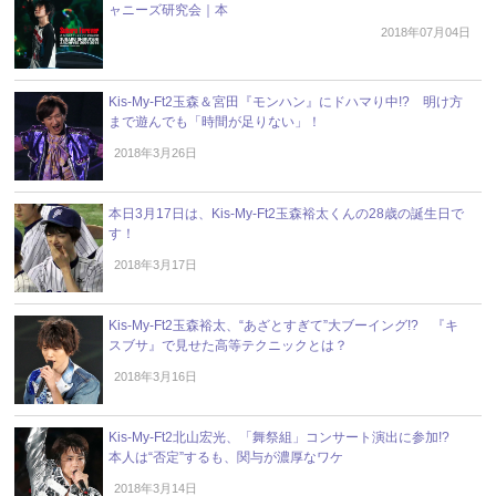
ャニーズ研究会｜本
2018年07月04日
Kis-My-Ft2玉森＆宮田『モンハン』にドハマり中!? 明け方
まで遊んでも「時間が足りない」！
2018年3月26日
本日3月17日は、Kis-My-Ft2玉森裕太くんの28歳の誕生日で
す！
2018年3月17日
Kis-My-Ft2玉森裕太、“あざとすぎて”大ブーイング!? 『キ
スブサ』で見せた高等テクニックとは？
2018年3月16日
Kis-My-Ft2北山宏光、「舞祭組」コンサート演出に参加!?
本人は“否定”するも、関与が濃厚なワケ
2018年3月14日