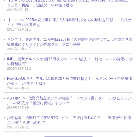
【STARTO 2025年総まとめ】嵐の活動終了発表にKAT-TUN、TOKIO解散、
ジュニア再編……波乱の一年を振り返る
2026年1月1日
【timelesz 2025年炎上事件簿】8人体制始動後からの騒動を回顧――公式サ
イトで謝罪文発表も
2025年12月31日
キンプリ、最新アルバムが初日22万超えの好調発進のウラで……狩野英孝の
提供曲めぐりファンが先輩グループに不快感
2025年12月28日
IMP.、最新アルバムが初日5万枚でNumber_i超え！ 好セールスの背景に“初
の店舗販売”
2025年12月21日
Hey!Say!JUMP、アルバム初週20万枚で前作超え！ 元メンバー・中島裕翔
が漏らした“本音”とは？
2025年12月7日
Aぇ! group・佐野晶哉主演アニメ映画『トリツカレ男』タイトルやビジュア
ルへの不安が「絶賛に反転」するワケ
2025年12月3日
少年忍者、活動終了でSTARTO・ジュニア界は激動の1年 ── 識者が語る“原
点回帰”と今後への期待
2025年12月1日