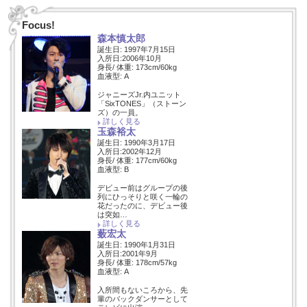
Focus!
森本慎太郎
誕生日: 1997年7月15日
入所日:2006年10月
身長/ 体重: 173cm/60kg
血液型: A
ジャニーズJr.内ユニット
「SixTONES」（ストーン
ズ）の一員。
詳しく見る
玉森裕太
誕生日: 1990年3月17日
入所日:2002年12月
身長/ 体重: 177cm/60kg
血液型: B
デビュー前はグループの後
列にひっそりと咲く一輪の
花だったのに、デビュー後
は突如…
詳しく見る
薮宏太
誕生日: 1990年1月31日
入所日:2001年9月
身長/ 体重: 178cm/57kg
血液型: A
入所間もないころから、先
輩のバックダンサーとして