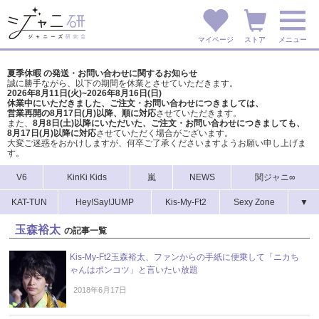
マイページ
ストア
メニュー
夏季休暇 の発送・お問い合わせに関するお知らせ
誠に勝手ながら、以下の期間を休業とさせていただきます。
2026年8月11日(火)~2026年8月16日(日)
休業中にいただきました、ご注文・お問い合わせにつきましては、
営業再開の8月17日(月)以降、順に対応
させていただきます。
また、
8月8日(土)以降にいただいた、ご注文・
お問い合わせにつきましても、
8月17日(月)以降に対応
させていただく場合がございます。
大変ご迷惑をおかけしますが、
何卒ご了承くださいますようお願い申し上げま
す。
V6
KinKi Kids
嵐
NEWS
関ジャニ∞
KAT-TUN
Hey!Say!JUMP
Kis-My-Ft2
Sexy Zone
▼
玉森裕太
の記事一覧
Kis-My-Ft2玉森裕太、ファンからの手紙に便乗して「ニカち
ゃんはポンコツ」と言いたい放題
2018年6月17日