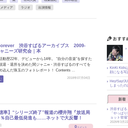
メディア
ラジオ
出演情報
 Forever 渋谷すばるアーカイブス 2009-
｜ジャニーズ研究会｜本
動歴22年、デビューから14年。 “自分の音楽”を探すた
脱退・退所を決めた関ジャニ∞・渋谷すばるのすべてを
KinKi K
込んだ珠玉のフォトレポート！ Contents ...
顔になる写
2018年07月04日
む
Hey!Sa
しまったの
新着
渋谷すばる
聴率】“シリーズ終了”報道の櫻井翔『放送局
「やっぱり
.5％自己最低発進も……ネットで大反響！
ョット登場
2026年3月2
日
0
コメント