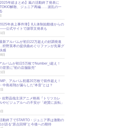
O 2025年総まとめ】嵐の活動終了発表に
N、TOKIO解散、ジュニア再編……波乱の一
る
日
esz 2025年炎上事件簿】8人体制始動後からの
――公式サイトで謝罪文発表も
31日
最新アルバムが初日22万超えの好調発進
…狩野英孝の提供曲めぐりファンが先輩グ
快感
28日
新アルバムが初日5万枚でNumber_i超え！
の背景に“初の店舗販売”
21日
y!JUMP、アルバム初週20万枚で前作超え！
・中島裕翔が漏らした“本音”とは？
7日
oup・佐野晶哉主演アニメ映画『トリツカレ
ルやビジュアルへの不安が「絶賛に反転」
3日
活動終了でSTARTO・ジュニア界は激動の
識者が語る“原点回帰”と今後への期待