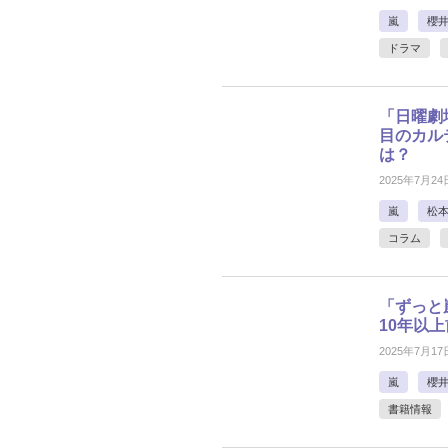
嵐
櫻
ドラマ
「日曜劇
目のカル
は？
2025年7月24
嵐
松
コラム
「ずっと
10年以
2025年7月17
嵐
櫻
書籍情報