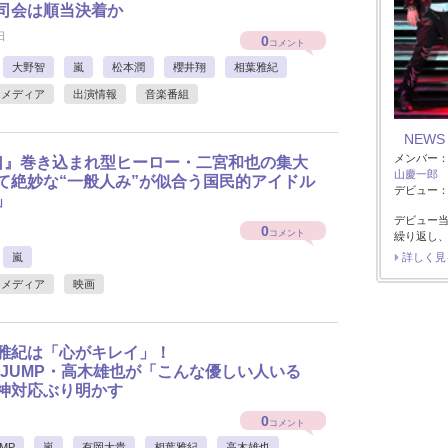
司会は順当決着か
日
0
コメント
大野智
嵐
松本潤
櫻井翔
相葉雅紀
メディア
出演情報
音楽番組
NEWS
メンバー
口』巻き込まれ型ヒーロー・二宮和也の集大
山慶一郎
て絶妙な“一般人み”が似合う国民的アイドル
デビュー：2
」
デビュー当
0
コメント
繰り返し、
嵐
詳しく見
メディア
映画
雅紀は「心がキレイ」！
ay!JUMP・高木雄也が「こんな優しい人いる
神対応ぶり明かす
0
コメント
UMP
嵐
有岡大貴
相葉雅紀
高木雄也