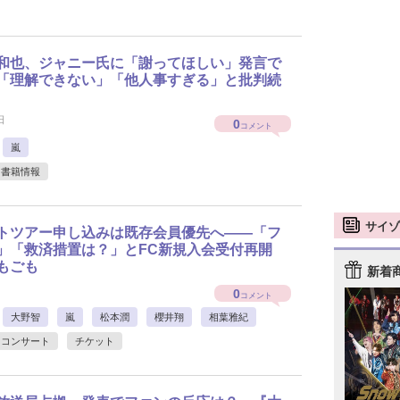
和也、ジャニー氏に「謝ってほしい」発言で
「理解できない」「他人事すぎる」と批判続
日
0
コメント
嵐
書籍情報
サイゾ
トツアー申し込みは既存会員優先へ――「フ
」「救済措置は？」とFC新規入会受付再開
もごも
新着
0
コメント
大野智
嵐
松本潤
櫻井翔
相葉雅紀
コンサート
チケット