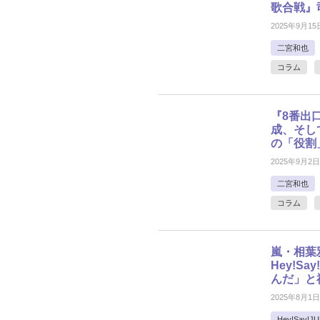
歌合戦』
2025年9月15
二宮和也
コラム
『8番出
成、そし
の「役割
2025年9月2日
二宮和也
コラム
嵐・相葉
Hey!S
んだ」と
2025年8月1日
Hey!Say!J