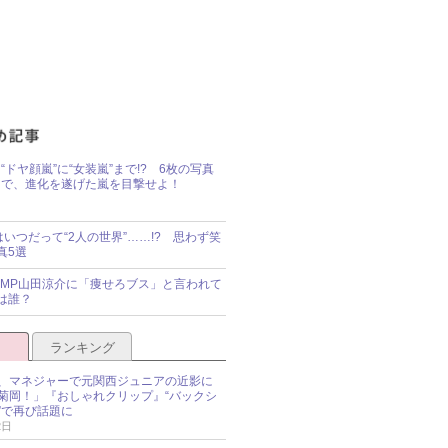
“ドヤ顔嵐”に“女装嵐”まで!? 6枚の写真
で、進化を遂げた嵐を目撃せよ！
idsはいつだって“2人の世界”……!? 思わず笑
真5選
y!JUMP山田涼介に「痩せろブス」と言われて
は誰？
ランキング
、マネジャーで元関西ジュニアの近影に
菊岡！」『おしゃれクリップ』“バックシ
”で再び話題に
2日