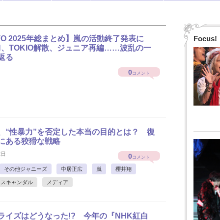
TO 2025年総まとめ】嵐の活動終了発表に
Focus!
UN、TOKIO解散、ジュニア再編……波乱の一
返る
0
コメント
、“性暴力”を否定した本当の目的とは？ 復
にある狡猾な戦略
2日
0
コメント
その他ジャニーズ
中居正広
嵐
櫻井翔
スキャンダル
メディア
ライズはどうなった!? 今年の『NHK紅白