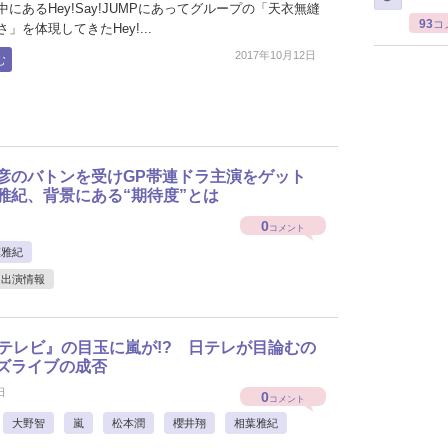
にあるHey!Say!JUMPにあってグループの「天衣無縫
93
コ
」を体現してきたHey!...
2017年10月12日
む
彦のバトンを受けGP帯連ドラ主演をゲット
雅紀、背景にある“期待度”とは
0
コメント
葉雅紀
出演情報
間テレビ』の目玉に嵐が!? 日テレが目論むの
ズライブの成否
日
0
コメント
大野智
嵐
松本潤
櫻井翔
相葉雅紀