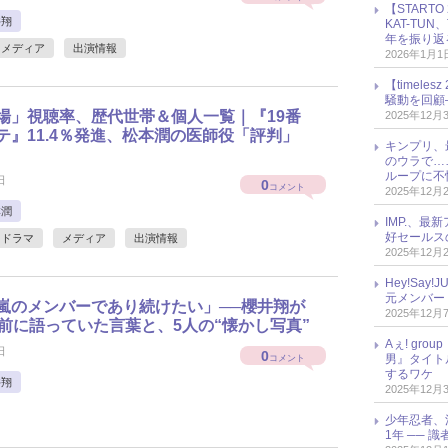
【START
井翔
KAT-TU
年を振り返
メディア
出演情報
2026年1月1
【timel
騒動を回顧
場」視聴率、歴代世帯＆個人一覧｜『19番
2025年12月
テ』11.4％発進、松本潤の医師役「評判」
キンプリ、
のウラで…
ループに不
日
0
コメント
2025年12月
本潤
IMP.、最
好セールス
ドラマ
メディア
出演情報
2025年12月
Hey!Sa
元メンバー
嵐のメンバーであり続けたい」──櫻井翔が
2025年12月
上前に語っていた言葉と、5人の“懐かし写真”
Aぇ! gr
日
0
男』タイト
コメント
するワケ
井翔
2025年12月
少年忍者、
1年 ── 