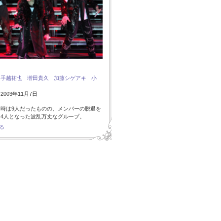
：
手越祐也
増田貴久
加藤シゲアキ
小
003年11月7日
時は9人だったものの、メンバーの脱退を
4人となった波乱万丈なグループ。
る