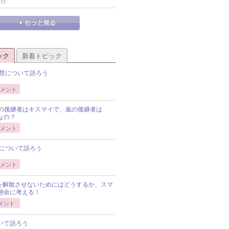
1日
ック
新着トピック
慧について語ろう
メント
Pの後継者はキスマイで、嵐の後継者は
Pなの？
メント
について語ろう
メント
Pを解散させないためにはどうするか、スマ
懸命に考える！
メント
いて語ろう