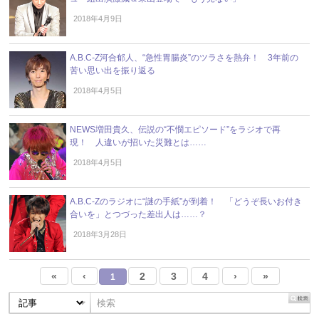
2018年4月9日
A.B.C-Z河合郁人、“急性胃腸炎”のツラさを熱弁！ 3年前の
苦い思い出を振り返る
2018年4月5日
NEWS増田貴久、伝説の“不憫エピソード”をラジオで再
現！ 人違いが招いた災難とは……
2018年4月5日
A.B.C-Zのラジオに“謎の手紙”が到着！ 「どうぞ長いお付き
合いを」とつづった差出人は……？
2018年3月28日
«
‹
2
3
4
›
»
1