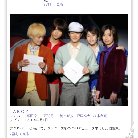
ぬ…
詳しく見る
A.B.C-Z
メンバー：
塚田僚一
五関晃一
河合郁人
戸塚祥太
橋本良亮
デビュー：2012年2月1日
アクロバットが売りで、ジャニーズ初のDVDデビューを果たした個性派。
詳しく見る