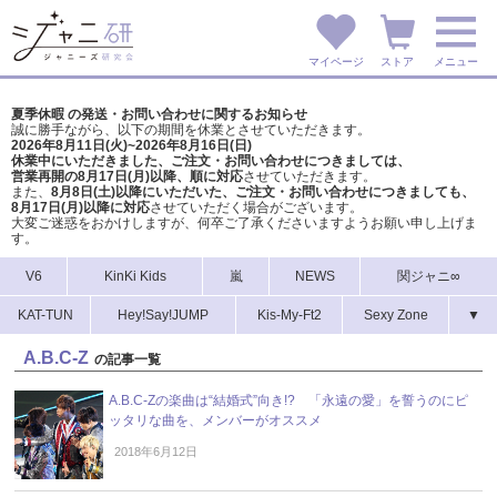
マイページ
ストア
メニュー
夏季休暇 の発送・お問い合わせに関するお知らせ
誠に勝手ながら、以下の期間を休業とさせていただきます。
2026年8月11日(火)~2026年8月16日(日)
休業中にいただきました、ご注文・お問い合わせにつきましては、
営業再開の8月17日(月)以降、順に対応
させていただきます。
また、
8月8日(土)以降にいただいた、ご注文・
お問い合わせにつきましても、
8月17日(月)以降に対応
させていただく場合がございます。
大変ご迷惑をおかけしますが、
何卒ご了承くださいますようお願い申し上げま
す。
V6
KinKi Kids
嵐
NEWS
関ジャニ∞
KAT-TUN
Hey!Say!JUMP
Kis-My-Ft2
Sexy Zone
▼
A.B.C-Z
の記事一覧
A.B.C-Zの楽曲は“結婚式”向き!? 「永遠の愛」を誓うのにピ
ッタリな曲を、メンバーがオススメ
2018年6月12日