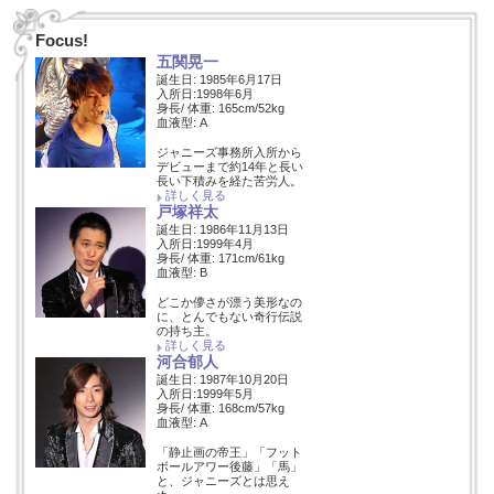
Focus!
五関晃一
誕生日: 1985年6月17日
入所日:1998年6月
身長/ 体重: 165cm/52kg
血液型: A
ジャニーズ事務所入所から
デビューまで約14年と長い
長い下積みを経た苦労人。
詳しく見る
戸塚祥太
誕生日: 1986年11月13日
入所日:1999年4月
身長/ 体重: 171cm/61kg
血液型: B
どこか儚さが漂う美形なの
に、とんでもない奇行伝説
の持ち主。
詳しく見る
河合郁人
誕生日: 1987年10月20日
入所日:1999年5月
身長/ 体重: 168cm/57kg
血液型: A
「静止画の帝王」「フット
ボールアワー後藤」「馬」
と、ジャニーズとは思え