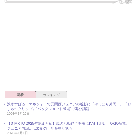
新着
ランキング
渋谷すばる、マネジャーで元関西ジュニアの近影に「やっぱり菊岡！」『お
しゃれクリップ』“バックショット登場”で再び話題に
2026年3月22日
【STARTO 2025年総まとめ】嵐の活動終了発表にKAT-TUN、TOKIO解散、
ジュニア再編……波乱の一年を振り返る
2026年1月1日