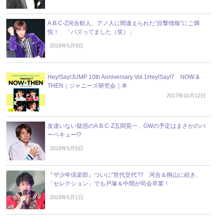
A.B.C-Z河合郁人、アノ人に間違えられた“目撃情報”にご満
悦！ 「バズってました（笑）」
2018年5月9日
Hey!Say!JUMP 10th Anniversary Vol.1Hey!Say!7 NOW &
THEN｜ジャニーズ研究会｜本
2017年10月12日
友達いない疑惑のA.B.C-Z五関晃一、GWの予定はまさかのバ
ーベキュー!?
2018年5月5日
『ザ少年倶楽部』ついに“世代交代”!? 河合＆桐山に続き、
「セレクション」でも戸塚＆中間が司会卒業！
2018年5月1日