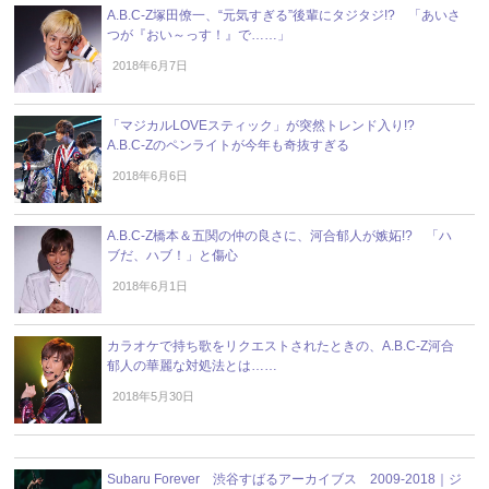
A.B.C-Z塚田僚一、“元気すぎる”後輩にタジタジ!? 「あいさ
つが『おい～っす！』で……」
2018年6月7日
「マジカルLOVEスティック」が突然トレンド入り!?
A.B.C-Zのペンライトが今年も奇抜すぎる
2018年6月6日
A.B.C-Z橋本＆五関の仲の良さに、河合郁人が嫉妬!? 「ハ
ブだ、ハブ！」と傷心
2018年6月1日
カラオケで持ち歌をリクエストされたときの、A.B.C-Z河合
郁人の華麗な対処法とは……
2018年5月30日
Subaru Forever 渋谷すばるアーカイブス 2009-2018｜ジ