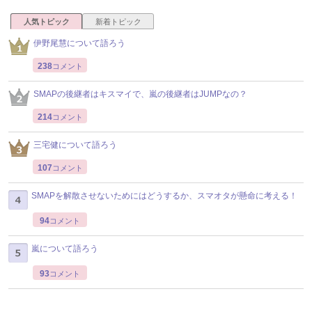
人気トピック
新着トピック
伊野尾慧について語ろう
238
コメント
SMAPの後継者はキスマイで、嵐の後継者はJUMPなの？
214
コメント
三宅健について語ろう
107
コメント
SMAPを解散させないためにはどうするか、スマオタが懸命に考える！
94
コメント
嵐について語ろう
93
コメント