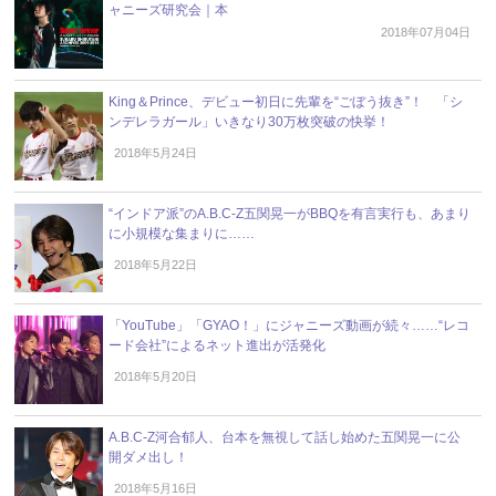
ャニーズ研究会｜本
2018年07月04日
King＆Prince、デビュー初日に先輩を“ごぼう抜き”！ 「シ
ンデレラガール」いきなり30万枚突破の快挙！
2018年5月24日
“インドア派”のA.B.C-Z五関晃一がBBQを有言実行も、あまり
に小規模な集まりに……
2018年5月22日
「YouTube」「GYAO！」にジャニーズ動画が続々……“レコ
ード会社”によるネット進出が活発化
2018年5月20日
A.B.C-Z河合郁人、台本を無視して話し始めた五関晃一に公
開ダメ出し！
2018年5月16日