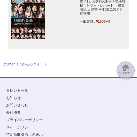
真で5人の笑顔の歴史を完全収
録したフォトレポート！ 相葉
雅紀 大野智 松本潤 二宮和也
櫻井翔
一般書籍 :
¥1500
+税
@jmaniajpさんのツイート
タレント一覧
お知らせ
お問い合わせ
会社概要
プライバシーポリシー
サイトポリシー
特定商取引法上の表示