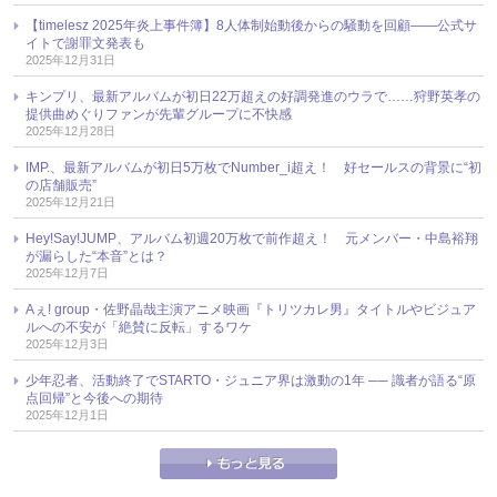
【timelesz 2025年炎上事件簿】8人体制始動後からの騒動を回顧――公式サ
イトで謝罪文発表も
2025年12月31日
キンプリ、最新アルバムが初日22万超えの好調発進のウラで……狩野英孝の
提供曲めぐりファンが先輩グループに不快感
2025年12月28日
IMP.、最新アルバムが初日5万枚でNumber_i超え！ 好セールスの背景に“初
の店舗販売”
2025年12月21日
Hey!Say!JUMP、アルバム初週20万枚で前作超え！ 元メンバー・中島裕翔
が漏らした“本音”とは？
2025年12月7日
Aぇ! group・佐野晶哉主演アニメ映画『トリツカレ男』タイトルやビジュア
ルへの不安が「絶賛に反転」するワケ
2025年12月3日
少年忍者、活動終了でSTARTO・ジュニア界は激動の1年 ── 識者が語る“原
点回帰”と今後への期待
2025年12月1日