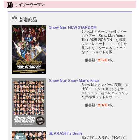
サイゾーウーマン
新着商品
Snow Man NEW STARDOM
9人の絆を見せつけた5大ドー
ムツアー「Snow Man Dome
Tour 2025-2026 ON」を徹底
フォトレポート！ ここでしか
見られないクール＆キュート
なソロショットも要...
一般書籍 :
¥1600
+税
Snow Man Snow Man's Face
Snow Manメンバーの笑顔に大
接近！ 9人の“顔”だけを全
450ショット超コレクションし
た保存版フォトレポート！
一般書籍 :
¥1400
+税
嵐 ARASHI’s Smile
嵐の“顔”に大接近。450超の写