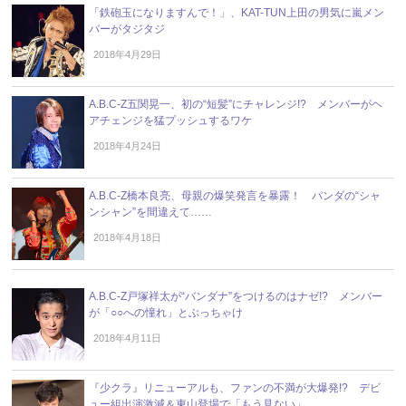
「鉄砲玉になりますんで！」、KAT-TUN上田の男気に嵐メン
バーがタジタジ
2018年4月29日
A.B.C-Z五関晃一、初の“短髪”にチャレンジ!? メンバーがヘ
アチェンジを猛プッシュするワケ
2018年4月24日
A.B.C-Z橋本良亮、母親の爆笑発言を暴露！ パンダの“シャ
ンシャン”を間違えて……
2018年4月18日
A.B.C-Z戸塚祥太が“バンダナ”をつけるのはナゼ!? メンバー
が「○○への憧れ」とぶっちゃけ
2018年4月11日
『少クラ』リニューアルも、ファンの不満が大爆発!? デビ
ュー組出演激減＆東山登場で「もう見ない」