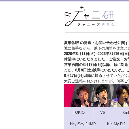
夏季休暇 の発送・お問い合わせに関
誠に勝手ながら、以下の期間を休業と
2026年8月11日(火)~2026年8月16日(日)
休業中にいただきました、ご注文・お
営業再開の8月17日(月)以降、順に対応
また、
8月8日(土)以降にいただいた、
8月17日(月)以降に対応
させていただく
大変ご迷惑をおかけしますが、
何卒ご
TOKIO
V6
Kin
Hey!Say!JUMP
Kis-My-Ft2