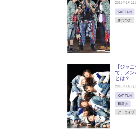
2018年1月11
KAT-TUN
ざわつき
【ジャニー
て、メン
とは？
2018年1月7日
KAT-TUN
横尾渉
アーカイブ