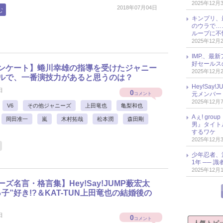
2025年12月
2018年07月04日
む
キンプリ、
のウラで…
ループに不
2025年12月
IMP.、最
好セールス
ンケート】蜷川幸雄の指導を受けたジャニー
2025年12月
ルで、一番演技力があると思うのは？
Hey!Sa
日
0
元メンバー
コメント
2025年12月
V6
その他ジャニーズ
上田竜也
亀梨和也
Aぇ! gr
岡田准一
嵐
木村拓哉
松本潤
森田剛
男』タイト
するワケ
2025年12月
少年忍者、
1年 ── 
2025年12月
ズ名言・格言集】Hey!Say!JUMP薮宏太
子”好き!?＆KAT-TUN上田竜也の結婚後の
日
0
コメント