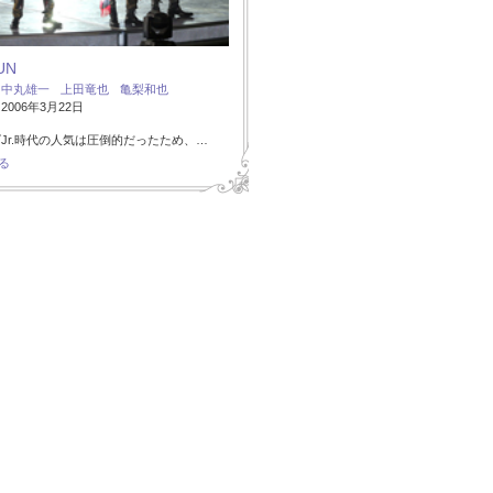
UN
：
中丸雄一
上田竜也
亀梨和也
006年3月22日
Jr.時代の人気は圧倒的だったため、…
る