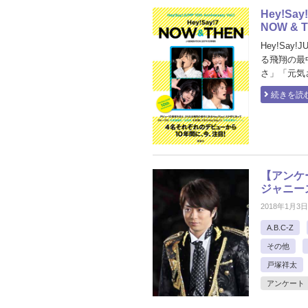
Hey!Say
NOW &
Hey!Say!
る飛翔の最中
さ」「元気さ
続きを読
【アンケ
ジャニー
2018年1月3日
A.B.C-Z
その他
戸塚祥太
アンケート