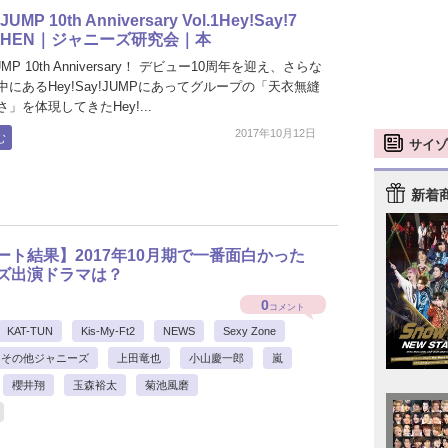
!JUMP 10th Anniversary Vol.1Hey!Say!7
 THEN｜ジャニーズ研究会｜本
JUMP 10th Anniversary！ デビュー10周年を迎え、さらな
にあるHey!Say!JUMPにあってグループの「天衣無縫
」を体現してきたHey!...
2017年10月12日
む
サイゾ
新着
ート結果】2017年10月期で一番面白かった
ズ出演ドラマは？
0
コメント
KAT-TUN
Kis-My-Ft2
NEWS
Sexy Zone
その他ジャニーズ
上田竜也
小山慶一郎
嵐
櫻井翔
玉森裕太
菊池風磨