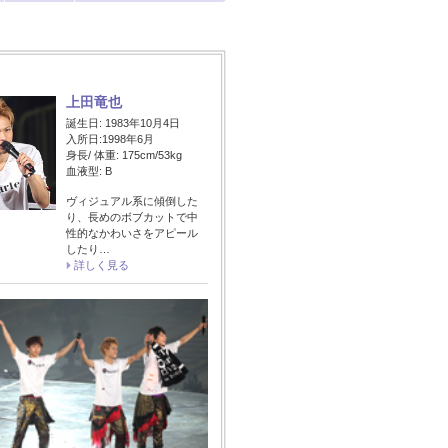
上田竜也
誕生日: 1983年10月4日
入所日:1998年6月
身長/ 体重: 175cm/53kg
血液型: B
ヴィジュアル系に傾倒した
り、長めのボブカットで中
性的なかわいさをアピール
したり…
詳しく見る