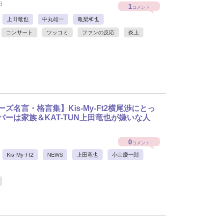
日
1
コメント
上田竜也
中丸雄一
亀梨和也
コンサート
ツッコミ
ファンの反応
炎上
ズ名言・格言集】Kis-My-Ft2横尾渉にとっ
バーは家族＆KAT-TUN上田竜也が嫌いな人
0
コメント
Kis-My-Ft2
NEWS
上田竜也
小山慶一郎