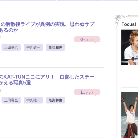
TUNの解散後ライブが異例の実現、思わぬサプ
Focus!
あるのか
日
0
コメント
上田竜也
中丸雄一
亀梨和也
”のKAT-TUNここにアリ！ 白熱したステー
がえる写真5選
日
1
コメント
上田竜也
中丸雄一
亀梨和也