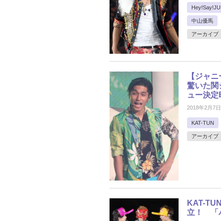
Hey!Say!J
中山優馬
アーカイブ
【ジャニ
驚いた関
ュー決定
2018年2月7日
KAT-TUN
アーカイブ
KAT-
立！ 「