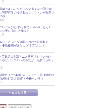
31日
最新アルバムが初日22万超えの好調発進
…狩野英孝の提供曲めぐりファンが先輩グ
快感
28日
新アルバムが初日5万枚でNumber_i超え！
の背景に“初の店舗販売”
21日
y!JUMP、アルバム初週20万枚で前作超え！
・中島裕翔が漏らした“本音”とは？
7日
oup・佐野晶哉主演アニメ映画『トリツカレ
ルやビジュアルへの不安が「絶賛に反転」
3日
活動終了でSTARTO・ジュニア界は激動の
識者が語る“原点回帰”と今後への期待
1日