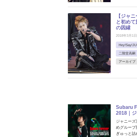
【ジャニ
と初めて旅
の因縁
2018年3月1日
Hey!Say!J
二階堂高嗣
アーカイブ
Subaru
2018
ジャニーズ活
めグループ
ぎゅっと詰め