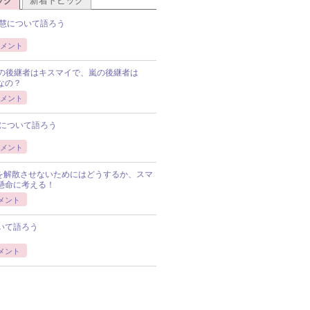
ック
新着トピック
慧について語ろう
メント
Pの後継者はキスマイで、嵐の後継者は
Pなの？
メント
について語ろう
メント
Pを解散させないためにはどうするか、スマ
懸命に考える！
メント
いて語ろう
メント