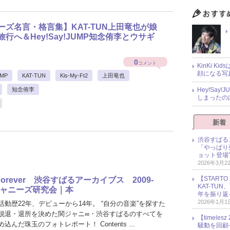
ーズ名言・格言集】KAT-TUN上田竜也が娘
行へ＆Hey!Say!JUMP知念侑李とウサギ
0
コメント
KinKi K
顔になる写
UMP
KAT-TUN
Kis-My-Ft2
上田竜也
知念侑李
Hey!Sa
しまったの
新着
渋谷すばる
「やっぱり
ョット登場
2026年3月2
【START
 Forever 渋谷すばるアーカイブス 2009-
KAT-TU
｜ジャニーズ研究会｜本
年を振り返
2026年1月1
動歴22年、デビューから14年。 “自分の音楽”を探すた
脱退・退所を決めた関ジャニ∞・渋谷すばるのすべてを
【timel
込んだ珠玉のフォトレポート！ Contents ...
騒動を回顧