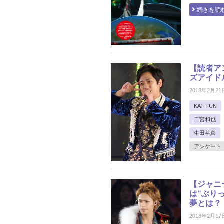
続きを読
【読者ア
ズアイド
2018年2月21
KAT-TUN
二宮和也
生田斗真
アンケート
【ジャニー
は“ぶりっ
夢とは？
2018年2月17