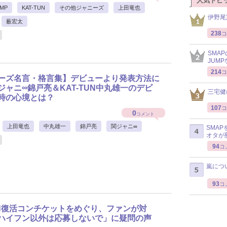
人気トピ
UMP
KAT-TUN
その他ジャニーズ
上田竜也
伊野尾
薮宏太
238
コ
SMA
JUM
214
コ
ーズ名言・格言集】デビューより発表方法に
ジャニ∞錦戸亮＆KAT-TUN中丸雄一のデビ
三宅健
時の心境とは？
107
コ
0
コメント
上田竜也
中丸雄一
錦戸亮
関ジャニ∞
SMA
オタが
94
コ
嵐につ
93
コ
TUN復活コンチケットをめぐり、ファンが対
ハイフン以外は応募しないで」に疑問の声