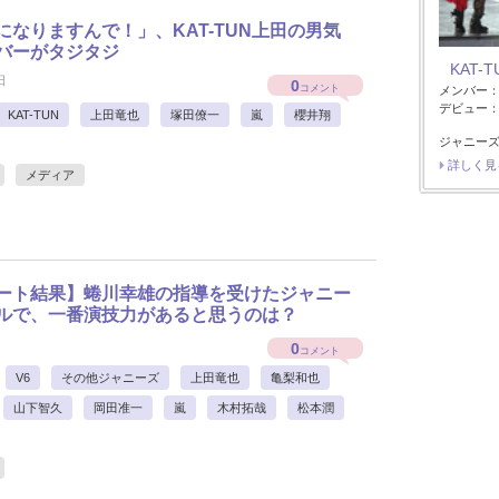
になりますんで！」、KAT-TUN上田の男気
バーがタジタジ
KAT-T
日
0
コメント
メンバー
デビュー：2
KAT-TUN
上田竜也
塚田僚一
嵐
櫻井翔
ジャニーズ
詳しく見
メディア
ート結果】蜷川幸雄の指導を受けたジャニー
ルで、一番演技力があると思うのは？
0
コメント
V6
その他ジャニーズ
上田竜也
亀梨和也
山下智久
岡田准一
嵐
木村拓哉
松本潤