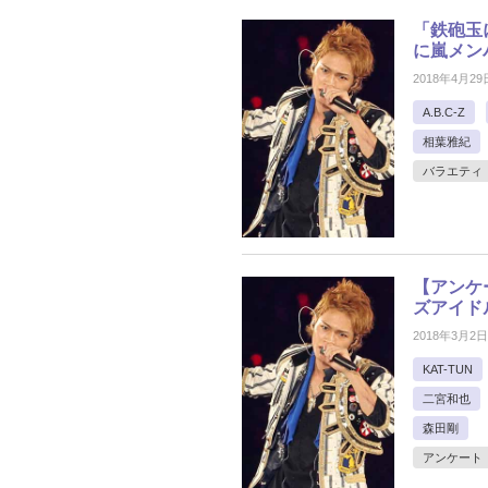
「鉄砲玉
に嵐メン
2018年4月29
A.B.C-Z
相葉雅紀
バラエティ
【アンケ
ズアイド
2018年3月2日
KAT-TUN
二宮和也
森田剛
アンケート