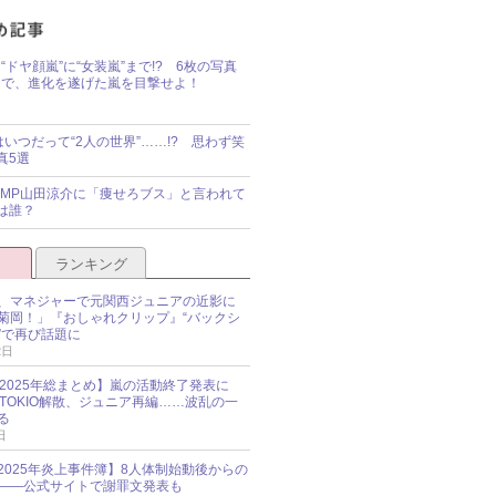
“ドヤ顔嵐”に“女装嵐”まで!? 6枚の写真
で、進化を遂げた嵐を目撃せよ！
idsはいつだって“2人の世界”……!? 思わず笑
真5選
y!JUMP山田涼介に「痩せろブス」と言われて
は誰？
ランキング
、マネジャーで元関西ジュニアの近影に
菊岡！」『おしゃれクリップ』“バックシ
”で再び話題に
2日
O 2025年総まとめ】嵐の活動終了発表に
N、TOKIO解散、ジュニア再編……波乱の一
る
日
esz 2025年炎上事件簿】8人体制始動後からの
――公式サイトで謝罪文発表も