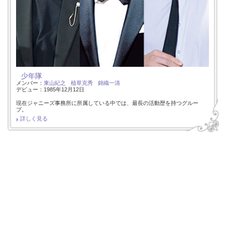
少年隊
メンバー：
東山紀之
植草克秀
錦織一清
デビュー：1985年12月12日
現在ジャニーズ事務所に所属している中では、最長の活動歴を持つグルー
プ。
詳しく見る