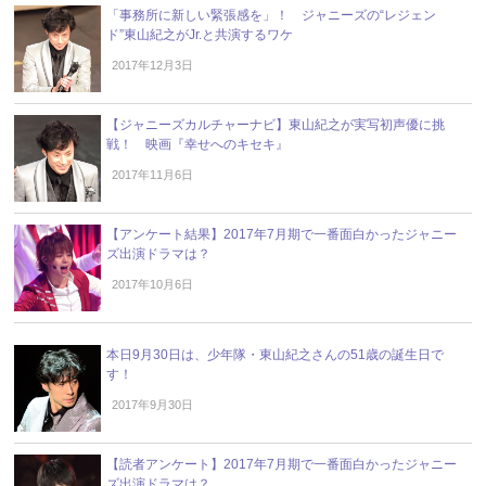
「事務所に新しい緊張感を」！ ジャニーズの“レジェン
ド”東山紀之がJr.と共演するワケ
2017年12月3日
【ジャニーズカルチャーナビ】東山紀之が実写初声優に挑
戦！ 映画『幸せへのキセキ』
2017年11月6日
【アンケート結果】2017年7月期で一番面白かったジャニー
ズ出演ドラマは？
2017年10月6日
本日9月30日は、少年隊・東山紀之さんの51歳の誕生日で
す！
2017年9月30日
【読者アンケート】2017年7月期で一番面白かったジャニー
ズ出演ドラマは？