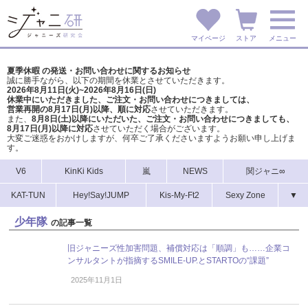
マイページ
ストア
メニュー
夏季休暇 の発送・お問い合わせに関するお知らせ
誠に勝手ながら、以下の期間を休業とさせていただきます。
2026年8月11日(火)~2026年8月16日(日)
休業中にいただきました、ご注文・お問い合わせにつきましては、
営業再開の8月17日(月)以降、順に対応
させていただきます。
また、
8月8日(土)以降にいただいた、ご注文・
お問い合わせにつきましても、
8月17日(月)以降に対応
させていただく場合がございます。
大変ご迷惑をおかけしますが、
何卒ご了承くださいますようお願い申し上げま
す。
V6
KinKi Kids
嵐
NEWS
関ジャニ∞
KAT-TUN
Hey!Say!JUMP
Kis-My-Ft2
Sexy Zone
▼
少年隊
の記事一覧
旧ジャニーズ性加害問題、補償対応は「順調」も……企業コ
ンサルタントが指摘するSMILE-UP.とSTARTOの“課題”
2025年11月1日