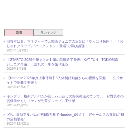
新着
ランキング
渋谷すばる、マネジャーで元関西ジュニアの近影に「やっぱり菊岡！」『お
しゃれクリップ』“バックショット登場”で再び話題に
2026年3月22日
【STARTO 2025年総まとめ】嵐の活動終了発表にKAT-TUN、TOKIO解散、
ジュニア再編……波乱の一年を振り返る
2026年1月1日
【timelesz 2025年炎上事件簿】8人体制始動後からの騒動を回顧――公式サ
イトで謝罪文発表も
2025年12月31日
キンプリ、最新アルバムが初日22万超えの好調発進のウラで……狩野英孝の
提供曲めぐりファンが先輩グループに不快感
2025年12月28日
IMP.、最新アルバムが初日5万枚でNumber_i超え！ 好セールスの背景に“初
の店舗販売”
2025年12月21日