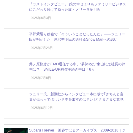
『ラストインタビュー』 娘の幸せよりもファミリービジネス
にこだわり続けて逝った故・メリー喜多川氏
2025年8月3日
平野紫耀ら移籍で「そういうことだったんだ」――ジュリー
氏が明かした、滝沢秀明氏の退社＆Snow Manへの思い
2025年7月23日
井ノ原快彦がCMO退任する中、“夢諦めた”東山紀之社長の評
判は？ SMILE-UP.補償手続き中は「6人」
2025年7月8日
ジュリー氏、新潮社からインタビュー本出版で｢きちんと言
葉が伝わってほしい｣｢本を出すのは早い｣とさまざまな意見
2025年6月12日
Subaru Forever 渋谷すばるアーカイブス 2009-2018｜ジ