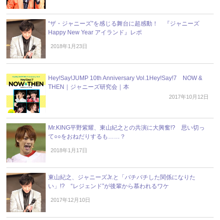
“ザ・ジャニーズ”を感じる舞台に超感動！ 『ジャニーズ
Happy New Year アイランド』レポ
2018年1月23日
Hey!Say!JUMP 10th Anniversary Vol.1Hey!Say!7 NOW &
THEN｜ジャニーズ研究会｜本
2017年10月12日
Mr.KING平野紫耀、東山紀之との共演に大興奮!? 思い切っ
て○○をおねだりするも……？
2018年1月17日
東山紀之、ジャニーズJr.と「バチバチした関係になりた
い」!? “レジェンド”が後輩から慕われるワケ
2017年12月10日