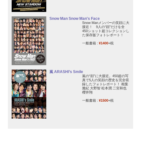
Snow Man Snow Man's Face
Snow Manメンバーの笑顔に大
接近！ 9人の“顔”だけを全
450ショット超コレクションし
た保存版フォトレポート！
一般書籍 :
¥1400
+税
嵐 ARASHI’s Smile
嵐の“顔”に大接近。450超の写
真で5人の笑顔の歴史を完全収
録したフォトレポート！ 相葉
雅紀 大野智 松本潤 二宮和也
櫻井翔
一般書籍 :
¥1500
+税