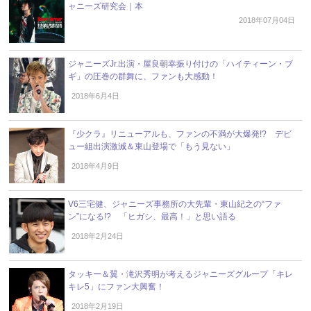
ャニーズ研究会｜本
2018年07月04日
ジャニーズJr.出演・屋良朝幸振り付けの「ハイティーン・ブ
ギ」の圧巻の群舞に、ファンも大感動！
2018年6月4日
『少クラ』リニューアルも、ファンの不満が大爆発!? デビ
ュー組出演激減＆東山登場で「もう見ない」
2018年4月9日
V6三宅健、ジャニーズ事務所の大先輩・東山紀之の“ファ
ン”になる!? 「ヒガシ、最高！」と思い語る
2018年2月24日
タッキー＆翼・滝沢秀明が考えるジャニーズグループ「キレ
キレ5」にファン大興奮！
2018年2月19日