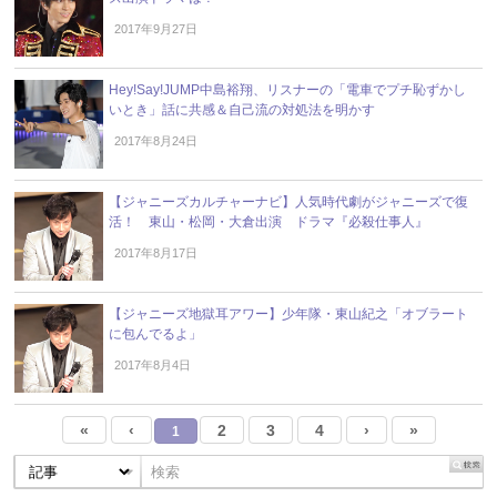
2017年9月27日
Hey!Say!JUMP中島裕翔、リスナーの「電車でプチ恥ずかし
いとき」話に共感＆自己流の対処法を明かす
2017年8月24日
【ジャニーズカルチャーナビ】人気時代劇がジャニーズで復
活！ 東山・松岡・大倉出演 ドラマ『必殺仕事人』
2017年8月17日
【ジャニーズ地獄耳アワー】少年隊・東山紀之「オブラート
に包んでるよ」
2017年8月4日
«
‹
2
3
4
›
»
1