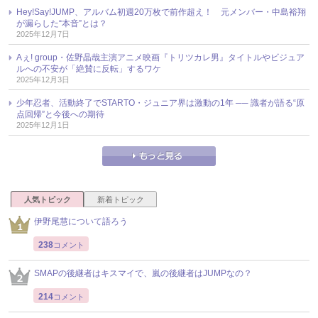
Hey!Say!JUMP、アルバム初週20万枚で前作超え！ 元メンバー・中島裕翔
が漏らした“本音”とは？
2025年12月7日
Aぇ! group・佐野晶哉主演アニメ映画『トリツカレ男』タイトルやビジュア
ルへの不安が「絶賛に反転」するワケ
2025年12月3日
少年忍者、活動終了でSTARTO・ジュニア界は激動の1年 ── 識者が語る“原
点回帰”と今後への期待
2025年12月1日
人気トピック
新着トピック
伊野尾慧について語ろう
238
コメント
SMAPの後継者はキスマイで、嵐の後継者はJUMPなの？
214
コメント