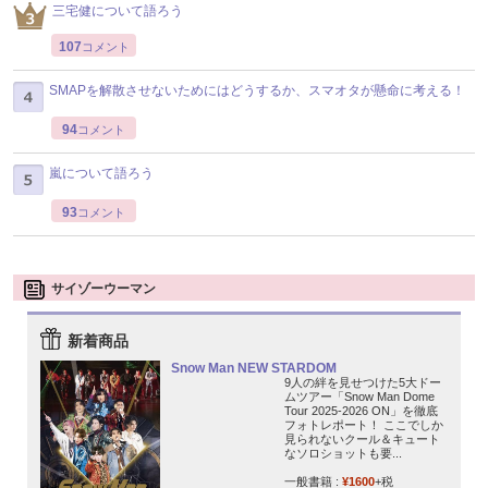
三宅健について語ろう
107
コメント
SMAPを解散させないためにはどうするか、スマオタが懸命に考える！
94
コメント
嵐について語ろう
93
コメント
サイゾーウーマン
新着商品
Snow Man NEW STARDOM
9人の絆を見せつけた5大ドー
ムツアー「Snow Man Dome
Tour 2025-2026 ON」を徹底
フォトレポート！ ここでしか
見られないクール＆キュート
なソロショットも要...
一般書籍 :
¥1600
+税