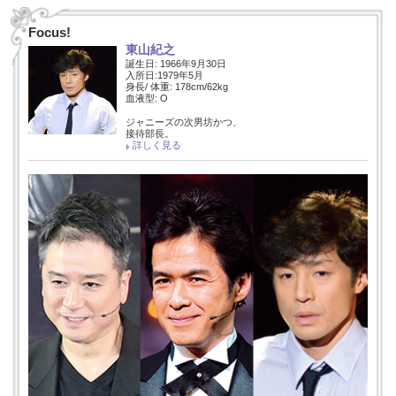
Focus!
東山紀之
誕生日: 1966年9月30日
入所日:1979年5月
身長/ 体重: 178cm/62kg
血液型: O
ジャニーズの次男坊かつ、
接待部長。
詳しく見る