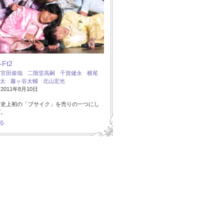
-Ft2
：
宮田俊哉
二階堂高嗣
千賀健永
横尾
太
藤ヶ谷太輔
北山宏光
011年8月10日
ズ史上初の「ブサイク」を売りの一つにし
プ。
る