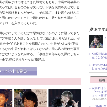
居が長年かけて考えてきた戦術でもあり、中居の司会業の
笑ってはいるものの目が笑わない不快な表情を見せている
の話を続けるもんだから、「その戦術、オレ言うわけねじ
」と明らかにマジモードで切れかける。見かねた出川は「こ
フォローを入れるくらいだ。
明らかにしているだけで悪気はないかのように語ってきた
”で“中居くんを嫌いな人”として北山があぶりだされた。そ
、自分中心”であることを指摘された。中居があれだけ不快
てもなお中居が触れてほしくない話に踏み込み続けた事実
KinKi K
ではないような気がする。「事務所内部から丸裸にしちゃ
顔になる写
番“丸裸にされちゃった”格好だ。
Hey!Sa
しまったの
新着
渋谷すばる
「やっぱり
ョット登場
2026年3月2
【START