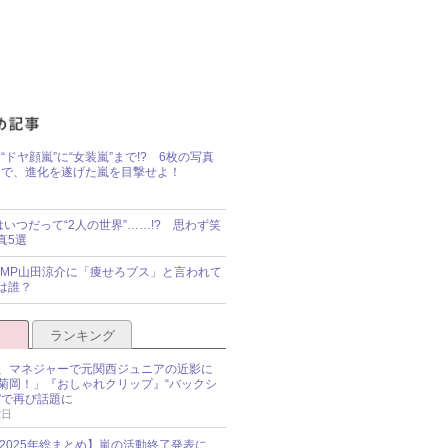
“ドヤ顔嵐”に“女装嵐”まで!? 6枚の写真
で、進化を遂げた嵐を目撃せよ！
idsはいつだって“2人の世界”……!? 思わず笑
真5選
y!JUMP山田涼介に「痩せろブス」と言われて
は誰？
ランキング
、マネジャーで元関西ジュニアの近影に
菊岡！」『おしゃれクリップ』“バックシ
”で再び話題に
2日
O 2025年総まとめ】嵐の活動終了発表に