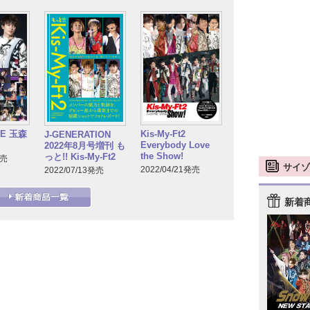
GE 玉森
Kis-My-Ft2
J-GENERATION
Everybody Love
2022年8月号増刊 も
the Show!
っと!! Kis-My-Ft2
発売
サイゾ
2022/04/21発売
2022/07/13発売
新着