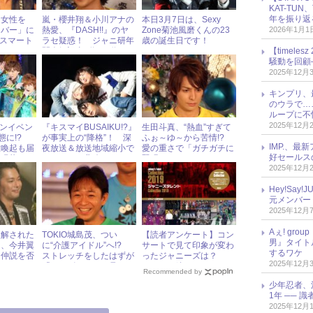
KAT-TU
年を振り返
は女性を
嵐・櫻井翔＆小川アナの
本日3月7日は、Sexy
なバー」に
熱愛、『DASH!!』のヤ
Zone菊池風磨くんの23
2026年1月1
 スマート
ラセ疑惑！ ジャニ研年
歳の誕生日です！
ンにメンバ
間人気記事5位～1位
【timel
騒動を回顧
2025年12月
キンプリ、
のウラで…
ループに不
2025年12月
ファンイベン
『キスマイBUSAIKU!?』
生田斗真、“熱血”すぎて
状態に!?
が事実上の“降格”！ 深
ふぉ～ゆ～から苦情!?
IMP.、最
意喚起も届
夜放送＆放送地域縮小で
愛の重さで「ガチガチに
好セールス
い現状
ファンから悲鳴
緊張する」！
2025年12月
Hey!Sa
元メンバー
2025年12月
Aぇ! gr
誤解された
TOKIO城島茂、つい
【読者アンケート】コン
男』タイト
」、今井翼
に“介護アイドル”へ!?
サートで見て印象が変わ
するワケ
不仲説を否
ストレッチをしたはずが
ったジャニーズは？
2025年12月
「リハビリにしか見えな
（TOKIO編）
Recommended by
い」
少年忍者、
1年 ── 
2025年12月