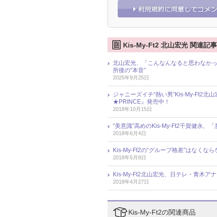
Kis-My-Ft2 北山宏光 関連記事
北山宏光、「こんなんなると思わなか
所後の“本音”
2025年9月25日
ジャニーズイチ“熱い男”Kis-My-Ft
★PRINCE』発売中！
2018年10月15日
“美意識”高めのKis-My-Ft2千賀健
2018年6月4日
Kis-My-Ft2の“グループ格差”は
2018年5月8日
Kis-My-Ft2北山宏光、日テレ・青木
2018年4月27日
Kis-My-Ft2の関連商品