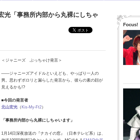
宏光「事務所内部から丸裸にしちゃ
Focus!
＜ジャニーズ ぶっちゃけ発言＞
――ジャニーズアイドルといえども、やっぱり一人の
男。思わずポロリと漏らした発言から、彼らの素の顔が
見えるかも!?
■今回の発言者
北山宏光
（
Kis-My-Ft2
）
「事務所内部から丸裸にしちゃいます」
1月14日深夜放送の『ナカイの窓』（日本テレビ系）は、