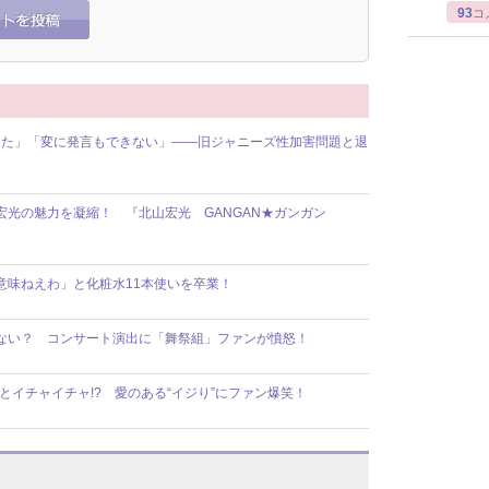
93
コ
った」「変に発言もできない」――旧ジャニーズ性加害問題と退
2北山宏光の魅力を凝縮！ 『北山宏光 GANGAN★ガンガン
永、「意味ねえわ」と化粧水11本使いを卒業！
なくならない？ コンサート演出に「舞祭組」ファンが憤怒！
アナとイチャイチャ!? 愛のある“イジり”にファン爆笑！