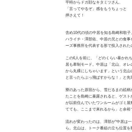
平時からドガ顔なキタミツさん、
「言ってやるぞ」感をもうちょっと
押さえて！
含め10代の頃の中居を知る島崎和歌
ハライチ・澤部佑、中居の兄との食事
ーズ事務所を代表する形で投入されたのが、
この6人を前に、「どのくらい暴かれ
居も牽制モード。中居は「北山、オレ
から丸裸にしちゃいます」という北山
と言ったらぶっ飛ばすからな！」と先
寮のあった原宿から、雪だるまの絵柄
たことを島崎に暴露されると、ゲスト
が以前住んでいたワンルームがゴミ屋
てても、ここまで来れるから」と余裕
流れが変わったのは、澤部が“中居は
ら。北山は、トーク番組の立ち位置を