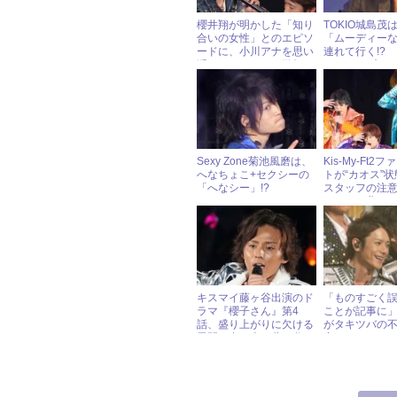
櫻井翔が明かした「知り
TOKIO城島茂
合いの女性」とのエピソ
「ムーディー
ードに、小川アナを思い
連れて行く!?
浮かべたファンが激怒！
なデートプラ
ーも興味津々
Sexy Zone菊池風磨は、
Kis-My-Ft2
へなちょこ+セクシーの
トが“カオス”
「へなシー」!?
スタッフの注
かない、悲し
キスマイ藤ヶ谷出演のド
「ものすごく
ラマ『櫻子さん』第4
ことが記事に
話、盛り上がりに欠ける
がタキツバの
展開の中で光る藤ヶ谷の
定！
「心の声」