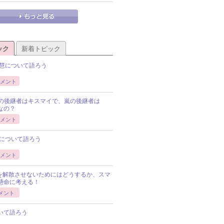
ック
新着トピック
慧について語ろう
メント
Pの後継者はキスマイで、嵐の後継者は
Pなの？
メント
について語ろう
メント
Pを解散させないためにはどうするか、スマ
懸命に考える！
メント
いて語ろう