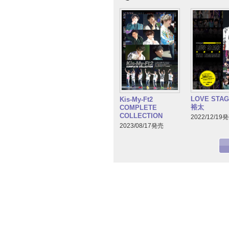
LOVE STA
Kis-My-Ft2
裕太
COMPLETE
COLLECTION
2022/12/19
2023/08/17発売