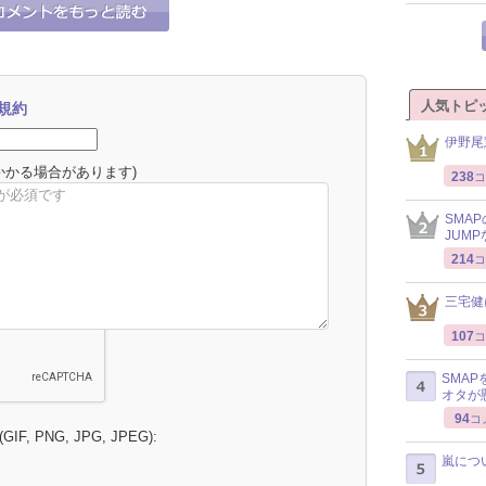
人気トピ
規約
伊野尾
かかる場合があります)
238
コ
SMA
JUM
214
コ
三宅健
107
コ
SMA
オタが
94
コ
 (GIF, PNG, JPG, JPEG):
嵐につ