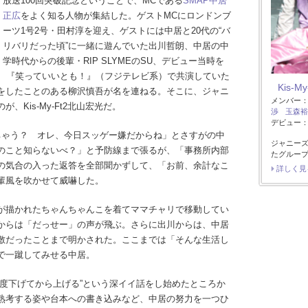
放送100回突破記念ということで、MCである
SMAP
中居
正広
をよく知る人物が集結した。ゲストMCにロンドンブ
ーツ1号2号・田村淳を迎え、ゲストには中居と20代の“バ
リバリだった頃”に一緒に遊んでいた出川哲朗、中居の中
学時代からの後輩・RIP SLYMEのSU、デビュー当時を
子、『笑っていいとも！』（フジテレビ系）で共演していた
Kis-My
をしたことのある柳沢慎吾が名を連ねる。そこに、ジャニ
メンバー
Kis-My-Ft2北山宏光だ。
渉
玉森裕
デビュー：2
ちゃう？ オレ、今日スッゲー嫌だからね」とさすがの中
ジャニー
のこと知らないべ？」と予防線まで張るが、「事務所内部
たグルー
の気合の入った返答を全部聞かずして、「お前、余計なこ
詳しく見
輩風を吹かせて威嚇した。
が描かれたちゃんちゃんこを着てママチャリで移動してい
からは「だっせー」の声が飛ぶ。さらに出川からは、中居
敷だったことまで明かされた。ここまでは「そんな生活し
で一蹴してみせる中居。
一度下げてから上げる”という深イイ話をし始めたところか
熟考する姿や台本への書き込みなど、中居の努力を一つひ