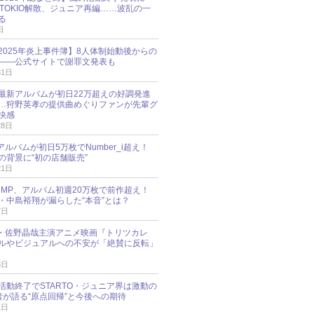
N、TOKIO解散、ジュニア再編……波乱の一
る
日
esz 2025年炎上事件簿】8人体制始動後からの
――公式サイトで謝罪文発表も
31日
最新アルバムが初日22万超えの好調発進
…狩野英孝の提供曲めぐりファンが先輩グ
快感
28日
新アルバムが初日5万枚でNumber_i超え！
の背景に“初の店舗販売”
21日
y!JUMP、アルバム初週20万枚で前作超え！
・中島裕翔が漏らした“本音”とは？
7日
oup・佐野晶哉主演アニメ映画『トリツカレ
ルやビジュアルへの不安が「絶賛に反転」
3日
活動終了でSTARTO・ジュニア界は激動の
識者が語る“原点回帰”と今後への期待
1日