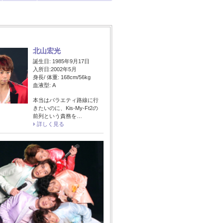
北山宏光
誕生日: 1985年9月17日
入所日:2002年5月
身長/ 体重: 168cm/56kg
血液型: A
本当はバラエティ路線に行
きたいのに、Kis-My-Ft2の
前列という責務を…
詳しく見る