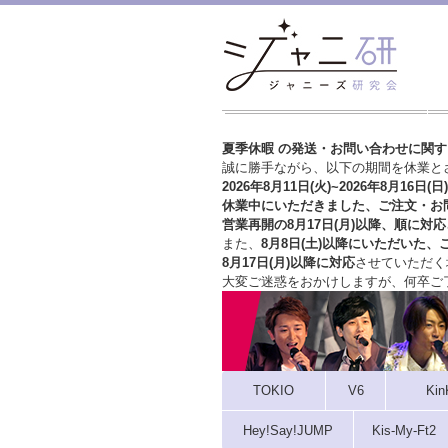
夏季休暇 の発送・お問い合わせに関
誠に勝手ながら、以下の期間を休業と
2026年8月11日(火)~2026年8月16日(日)
休業中にいただきました、ご注文・お
営業再開の8月17日(月)以降、順に対応
また、
8月8日(土)以降にいただいた、
8月17日(月)以降に対応
させていただく
大変ご迷惑をおかけしますが、
何卒ご
TOKIO
V6
Kin
Hey!Say!JUMP
Kis-My-Ft2