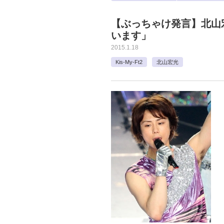
【ぶっちゃけ発言】北山
います」
2015.1.18
Kis-My-Ft2
北山宏光