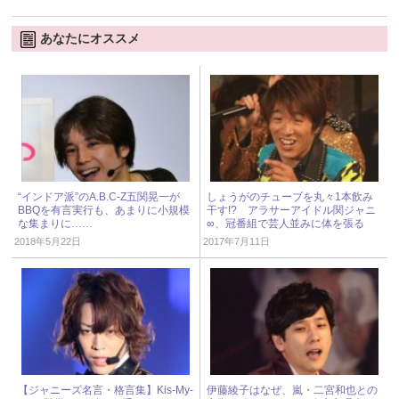
あなたにオススメ
“インドア派”のA.B.C-Z五関晃一が
しょうがのチューブを丸々1本飲み
BBQを有言実行も、あまりに小規模
干す!? アラサーアイドル関ジャニ
な集まりに……
∞、冠番組で芸人並みに体を張る
2018年5月22日
2017年7月11日
【ジャニーズ名言・格言集】Kis-My-
伊藤綾子はなぜ、嵐・二宮和也との