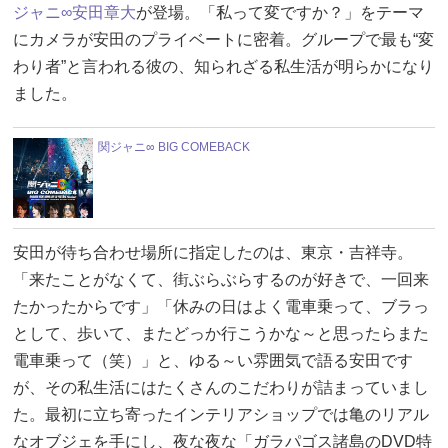
ジャニ∞
安田章大
が登場。「私って変ですか？」をテーマ
にカメラが安田のプライベートに密着。グループで最も“変
わり者”と言われる彼の、知られざる私生活が明らかになり
ました。
関ジャニ∞ BIG COMEBACK
安田が待ち合わせ場所に指定したのは、東京・吉祥寺。
「来たことがなくて、街ぶらぶらするのが好きで、一回来
たかったからです」「休みの日はよく電車乗って、ブラっ
として、歩いて、またどっか行こうかな～と思ったらまた
電車乗って（笑）」と、ゆる～い雰囲気で語る安田です
が、その私生活にはたくさんのこだわりが詰まっていまし
た。最初に立ち寄ったインテリアショップでは亀のリアル
なオブジェを手にし、夜な夜な「ガラパゴス諸島のDVD特