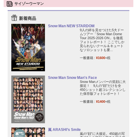
サイゾーウーマン
新着商品
Snow Man NEW STARDOM
9人の絆を見せつけた5大ドー
ムツアー「Snow Man Dome
Tour 2025-2026 ON」を徹底
フォトレポート！ ここでしか
見られないクール＆キュート
なソロショットも要...
一般書籍 :
¥1600
+税
Snow Man Snow Man's Face
Snow Manメンバーの笑顔に大
接近！ 9人の“顔”だけを全
450ショット超コレクションし
た保存版フォトレポート！
一般書籍 :
¥1400
+税
嵐 ARASHI’s Smile
嵐の“顔”に大接近。450超の写