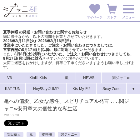
マイページ
ストア
メニュー
夏季休暇 の発送・お問い合わせに関するお知らせ
誠に勝手ながら、以下の期間を休業とさせていただきます。
2026年8月11日(火)~2026年8月16日(日)
休業中にいただきました、ご注文・お問い合わせにつきましては、
営業再開の8月17日(月)以降、順に対応
させていただきます。
また、
8月8日(土)以降にいただいた、ご注文・
お問い合わせにつきましても、
8月17日(月)以降に対応
させていただく場合がございます。
大変ご迷惑をおかけしますが、
何卒ご了承くださいますようお願い申し上げま
す。
V6
KinKi Kids
嵐
NEWS
関ジャニ∞
KAT-TUN
Hey!Say!JUMP
Kis-My-Ft2
Sexy Zone
▼
亀への偏愛、乙女な感性、スピリチュアル発言……関ジ
ャニ∞安田章大の個性的な私生活
2015.2.28
安田章大
嵐
櫻井翔
関ジャニ∞