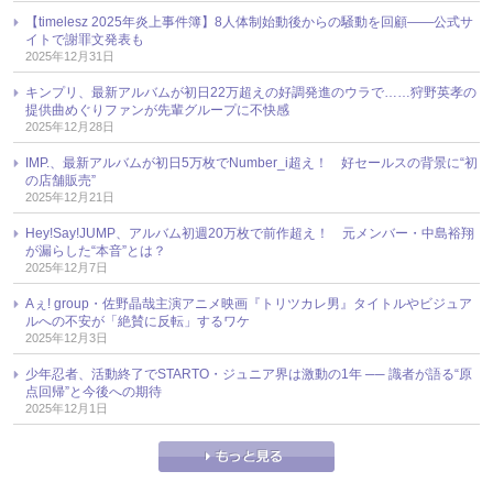
【timelesz 2025年炎上事件簿】8人体制始動後からの騒動を回顧――公式サ
イトで謝罪文発表も
2025年12月31日
キンプリ、最新アルバムが初日22万超えの好調発進のウラで……狩野英孝の
提供曲めぐりファンが先輩グループに不快感
2025年12月28日
IMP.、最新アルバムが初日5万枚でNumber_i超え！ 好セールスの背景に“初
の店舗販売”
2025年12月21日
Hey!Say!JUMP、アルバム初週20万枚で前作超え！ 元メンバー・中島裕翔
が漏らした“本音”とは？
2025年12月7日
Aぇ! group・佐野晶哉主演アニメ映画『トリツカレ男』タイトルやビジュア
ルへの不安が「絶賛に反転」するワケ
2025年12月3日
少年忍者、活動終了でSTARTO・ジュニア界は激動の1年 ── 識者が語る“原
点回帰”と今後への期待
2025年12月1日