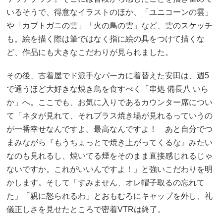
いるそうで、得意なイラストのほか、「ユニコーンの雲」
や「カブトガニの雲」「火の鳥の雲」など、雲のスケッチ
も。絵を描く際は筆ではなく指に絵の具をつけて描くな
ど、作品にも大きなこだわりが見られました。
その後、古着屋でド派手なパーカに着替えた安田は、週5
で通うほど大好きな焼き鳥を食すべく「串処 備長八 いら
か」へ。ここでも、お気に入りであるカウンター席につい
て「ネタが見れて、それプラス焼き場が見れるっていうの
が一番幸せなんですよ。最高なんですよ！ あと自分でつ
まみながら『もうちょっとで焼き上がってくるな』みたい
なのも見れるし、焼いてる煙をそのまま直接感じれるじゃ
ないですか。これがいいんですよ！」と強いこだわりを明
かします。そして「すみません、オレ帽子取るの忘れて
た」「親に怒られるわ」とおもむろにキャップを外し、礼
儀正しさを見せたところで密着VTRは終了。