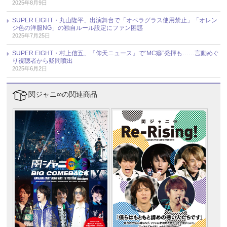
2025年8月9日
SUPER EIGHT・丸山隆平、出演舞台で「オペラグラス使用禁止」「オレン
ジ色の洋服NG」の独自ルール設定にファン困惑
2025年7月25日
SUPER EIGHT・村上信五、『仰天ニュース』で“MC癖”発揮も……言動めぐ
り視聴者から疑問噴出
2025年6月2日
関ジャニ∞の関連商品