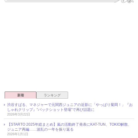
新着
ランキング
渋谷すばる、マネジャーで元関西ジュニアの近影に「やっぱり菊岡！」『お
しゃれクリップ』“バックショット登場”で再び話題に
2026年3月22日
【STARTO 2025年総まとめ】嵐の活動終了発表にKAT-TUN、TOKIO解散、
ジュニア再編……波乱の一年を振り返る
2026年1月1日