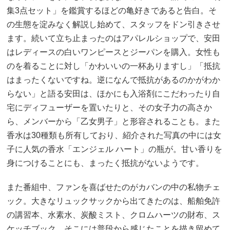
集3点セット」を鑑賞するほどの亀好きであると告白。そ
の生態を淀みなく解説し始めて、スタッフをドン引きさせ
ます。続いて立ち止まったのはアパレルショップで、安田
はレディースの白いワンピースとジーパンを購入。女性も
のを着ることに対し「かわいいの一杯ありますし」「抵抗
はまったくないですね。逆になんで抵抗があるのかがわか
らない」と語る安田は、ほかにも入浴剤にこだわったり自
宅にディフューザーを置いたりと、その女子力の高さか
ら、メンバーから「乙女男子」と形容されることも。また
香水は30種類も所有しており、紹介された写真の中には女
子に人気の香水「エンジェル ハート」の瓶が。甘い香りを
身につけることにも、まったく抵抗がないようです。
また番組中、ファンを喜ばせたのがカバンの中の私物チェ
ック。大きなリュックサックから出てきたのは、船舶免許
の講習本、水素水、炭酸ミスト、クロムハーツの財布、ス
ケッチブック。そこには普段から感じたことを描き留めて