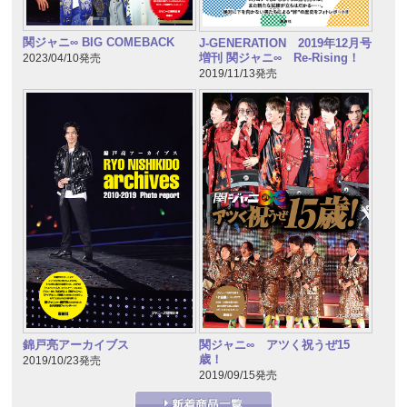
関ジャニ∞ BIG COMEBACK
J-GENERATION 2019年12月号
増刊 関ジャニ∞ Re-Rising！
2023/04/10発売
2019/11/13発売
錦戸亮アーカイブス
関ジャニ∞ アツく祝うぜ15
歳！
2019/10/23発売
2019/09/15発売