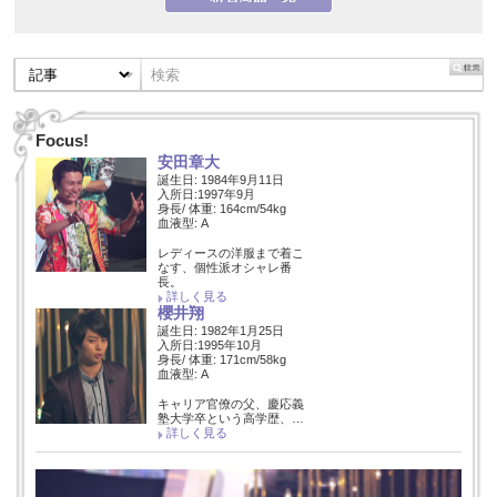
Focus!
安田章大
誕生日: 1984年9月11日
入所日:1997年9月
身長/ 体重: 164cm/54kg
血液型: A
レディースの洋服まで着こ
なす、個性派オシャレ番
長。
詳しく見る
櫻井翔
誕生日: 1982年1月25日
入所日:1995年10月
身長/ 体重: 171cm/58kg
血液型: A
キャリア官僚の父、慶応義
塾大学卒という高学歴、…
詳しく見る