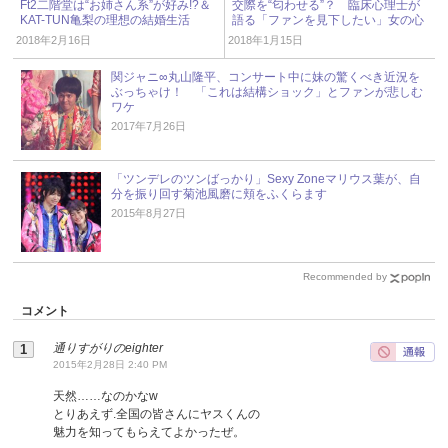
Ft2二階堂は“お姉さん系”が好み!?＆
交際を“匂わせる”？ 臨床心理士が
KAT-TUN亀梨の理想の結婚生活
語る「ファンを見下したい」女の心
2018年2月16日
2018年1月15日
関ジャニ∞丸山隆平、コンサート中に妹の驚くべき近況を
ぶっちゃけ！ 「これは結構ショック」とファンが悲しむ
ワケ
2017年7月26日
「ツンデレのツンばっかり」Sexy Zoneマリウス葉が、自
分を振り回す菊池風磨に頬をふくらます
2015年8月27日
Recommended by
コメント
通りすがりのeighter
2015年2月28日 2:40 PM
天然……なのかなw
とりあえず.全国の皆さんにヤスくんの
魅力を知ってもらえてよかったぜ。