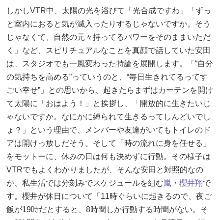
しかしVTR中、太陽の光を浴びて「光合成ですわ」「ずっ
と室内におると気が滅入ったりするじゃないですか。そう
じゃなくて、自然の元々持ってるパワーをそのままいただ
く」など、スピリチュアルなことを真顔で話していた安田
は、スタジオでも一風変わった持論を展開します。「“自分
の気持ちを高める”っていうのと、“毎日生きれてるってす
ごい幸せ”」との思いから、起きたらまずはカーテンを開け
て太陽に「おはよう！」と挨拶し、「開放的に生きたいじ
ゃないですか。なにかに縛られて生きるってしんどいでし
ょ？」という理由で、メンバーや友達がいてもトイレのド
アは開けっ放しだそう。そして「時の流れに身を任せる」
をモットーに、休みの日は何も決めずに行動。その様子は
VTRでもよくわかりましたが、そんな安田と対照的なの
が、私生活では分刻みでスケジュールを組む
嵐
・
櫻井翔
で
す。櫻井が休日について「11時ぐらいに起きるので、夜ご
飯が19時だとすると、8時間しか行動する時間がない。そ