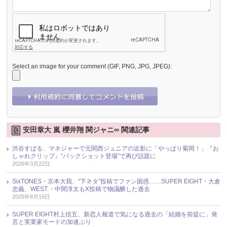
Select an image for your comment (GIF, PNG, JPG, JPEG):
安田章大 嵐 櫻井翔 関ジャニ∞ 関連記事
渋谷すばる、マネジャーで元関西ジュニアの近影に「やっぱり菊岡！」『お
しゃれクリップ』“バックショット登場”で再び話題に
2026年3月22日
SixTONES・京本大我、“下ネタ”投稿でファン困惑……SUPER EIGHT・大倉
忠義、WEST.・中間淳太もX投稿で物議醸した過去
2025年8月19日
SUPER EIGHT村上信五、新恋人報道で気になる過去の「結婚を前提に」発
言と実業家モードの加速ぶり