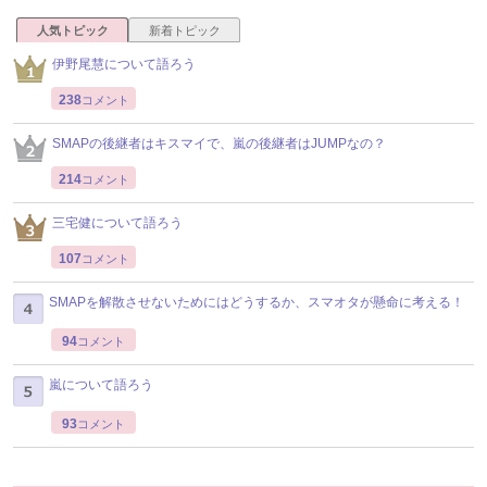
人気トピック
新着トピック
伊野尾慧について語ろう
238
コメント
SMAPの後継者はキスマイで、嵐の後継者はJUMPなの？
214
コメント
三宅健について語ろう
107
コメント
SMAPを解散させないためにはどうするか、スマオタが懸命に考える！
94
コメント
嵐について語ろう
93
コメント