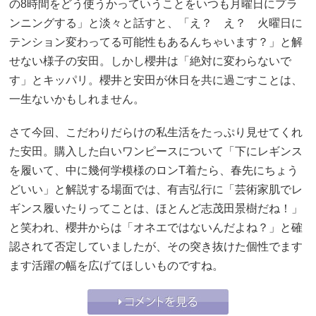
の8時間をどう使うかっていうことをいつも月曜日にプラ
ンニングする」と淡々と話すと、「え？ え？ 火曜日に
テンション変わってる可能性もあるんちゃいます？」と解
せない様子の安田。しかし櫻井は「絶対に変わらないで
す」とキッパリ。櫻井と安田が休日を共に過ごすことは、
一生ないかもしれません。
さて今回、こだわりだらけの私生活をたっぷり見せてくれ
た安田。購入した白いワンピースについて「下にレギンス
を履いて、中に幾何学模様のロンT着たら、春先にちょう
どいい」と解説する場面では、有吉弘行に「芸術家肌でレ
ギンス履いたりってことは、ほとんど志茂田景樹だね！」
と笑われ、櫻井からは「オネエではないんだよね？」と確
認されて否定していましたが、その突き抜けた個性でます
ます活躍の幅を広げてほしいものですね。