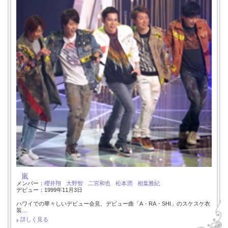
嵐
メンバー：
櫻井翔
大野智
二宮和也
松本潤
相葉雅紀
デビュー：1999年11月3日
ハワイでの華々しいデビュー会見、デビュー曲「A・RA・SHI」のスケスケ衣
装…
詳しく見る