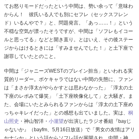
てお怒りモードだったという中間は、勢い余って「意味わ
からん！ 彼氏いる人でも別にセフレ（セックスフレン
ド）いるんやで？」と、問題発言。「あっ……！」という
不穏な空気が漂ったそうですが、中間は「ソフレもイコー
ルと思ってる」などと開き直り。とはいえ、その後ステー
ジからはけるときには「すみませんでした！」と土下座で
謝罪していたとのこと。
中間は「ジャニーズWESTのブレイン担当」といわれる実
質的リーダー。ボケキャラではない中間の失態に、ファン
は「まさか淳太がやらかすとは思わなかった」「淳太の土
下座のレポみて爆笑」「土下座映像化して」と大騒ぎ。ま
た、会場にいたとみられるファンからは「淳太の土下座め
っちゃキレイだった」との感想も出ていました。実は、
桐
山照史
・神山智洋・
小瀧望
が出演したラジオ番組『bayじ
ゃないか』（bayfm、5月16日放送）で「男女の友情はアリ
かナシか」という話からソフレ話が展開され、中間・神