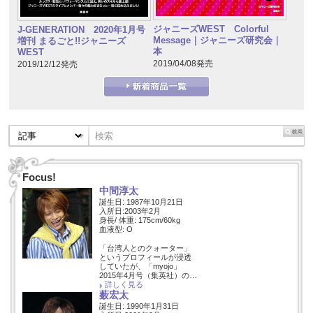
ジャニーズWEST Colorful
J-GENERATION 2020年1月号
Message｜ジャニーズ研究会｜
増刊 まるごと!!ジャニーズ
本
WEST
2019/04/08発売
2019/12/12発売
Focus!
中間淳太
誕生日: 1987年10月21日
入所日:2003年2月
身長/ 体重: 175cm/60kg
血液型: O
「台湾人とのクォーター」
というプロフィールが浸透
していたが、「myojo」
2015年4月号（集英社）の…
詳しく見る
薮宏太
誕生日: 1990年1月31日