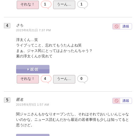
それな！
1
うーん…
1
さち
2015年8月21日 7:37 PM
淳太くん…笑
ライブってこと、忘れてもうたんよね笑
まぁ、ジャス民にとってはよかったんちゃう？
素の淳太くんが見れて
それな！
4
うーん…
0
匿名
2015年9月5日 1:57 AM
関ジャニさんもかなりオープンだし、それはそれでおいしいんじゃな
いのかな。ニュース読むんだから最近の若者事情も少しは知ってると
思うけど。