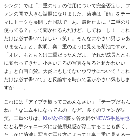
シング）では「二重のり」の使用について完全否定し、フ
ァンの間で大きな話題になりました。菊池は「顔」をテー
マにトークを展開した同誌で「あ、最近たまに『二重のり
使ってる？』って聞かれるんだけど、してねーし！ これ
だけは必ず書いてほしい（笑）。そんなに小さい男じゃあ
りません」と、釈明。奥二重のように見える菊池ですが、
「オレ、もともとは二重だったんだよ。それが成長ととも
に変わってきた。小さいころの写真を見ると超かわいい
よ」と自画自賛。大炎上もしてないウワサについて「これ
だけは必ず書いて」と反論する時点で器が小さい気もしま
すが……。
これには「アイプチ疑ってごめんなさい」「テープだもん
ね」「なにムキになってんの」など、多くのファンが失
笑。二重のりは、
Kis-My-Ft2
藤ヶ谷太輔や
NEWS
手越祐也
など若手ジャニーズには使用疑惑が浮上することも多く、
たしかに菊池も写真の写り方によっては奥二重に見える一