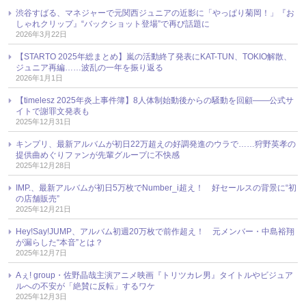
渋谷すばる、マネジャーで元関西ジュニアの近影に「やっぱり菊岡！」『お
しゃれクリップ』“バックショット登場”で再び話題に
2026年3月22日
【STARTO 2025年総まとめ】嵐の活動終了発表にKAT-TUN、TOKIO解散、
ジュニア再編……波乱の一年を振り返る
2026年1月1日
【timelesz 2025年炎上事件簿】8人体制始動後からの騒動を回顧――公式サ
イトで謝罪文発表も
2025年12月31日
キンプリ、最新アルバムが初日22万超えの好調発進のウラで……狩野英孝の
提供曲めぐりファンが先輩グループに不快感
2025年12月28日
IMP.、最新アルバムが初日5万枚でNumber_i超え！ 好セールスの背景に“初
の店舗販売”
2025年12月21日
Hey!Say!JUMP、アルバム初週20万枚で前作超え！ 元メンバー・中島裕翔
が漏らした“本音”とは？
2025年12月7日
Aぇ! group・佐野晶哉主演アニメ映画『トリツカレ男』タイトルやビジュア
ルへの不安が「絶賛に反転」するワケ
2025年12月3日