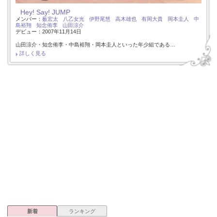
Hey! Say! JUMP
メンバー：
薮宏太
八乙女光
伊野尾慧
高木雄也
有岡大貴
岡本圭人
中
島裕翔
知念侑李
山田涼介
デビュー：2007年11月14日
山田涼介・知念侑李・中島裕翔・岡本圭人といった年少組である…
詳しく見る
新着
ランキング