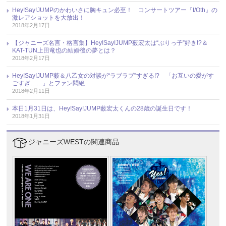
Hey!Say!JUMPのかわいさに胸キュン必至！ コンサートツアー『I/Oth』の
激レアショットを大放出！
2018年2月17日
【ジャニーズ名言・格言集】Hey!Say!JUMP薮宏太は“ぶりっ子”好き!?＆
KAT-TUN上田竜也の結婚後の夢とは？
2018年2月17日
Hey!Say!JUMP薮＆八乙女の対談が“ラブラブ”すぎる!? 「お互いの愛がす
ごすぎ……」とファン悶絶
2018年2月11日
本日1月31日は、Hey!Say!JUMP薮宏太くんの28歳の誕生日です！
2018年1月31日
ジャニーズWESTの関連商品