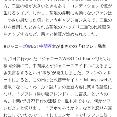
方、二重の幅が大きいときもあり、コンディションで差が
生じるタイプ。しかし、菊池の弁明にも動じないファンは
「小さい男だった頃」というキャプション入りで、二重の
りを使用したとみられる菊池の“パッチリ二重”の比較画像
をアップするなど、粛々と検証が進められました。
■
ジャニーズWEST
中間淳太
がまさかの「セフレ」発言
6月1日に行われた『ジャニーズWEST 1st Tour パリピポ』
福岡公演にて、中間淳太がジャニーズアイドルにあるまじ
き失言をするという“事故”が発生しました。ファンのレポ
ートによると、この日は公式携帯サイト・Johnny’s webの
連載「な・に・わ・ぶ・誌！」の更新内容に関する話題に
なり、「ソフレ（添い寝フレンド）」に言及。というの
も、中間は5月27日付の連載で「世も末ですな。何がソフ
レだよ」と切り出し、「アホちゃうか？」などと怒りを露
わにしていたのです。そしてコンサートでもソフレに対し