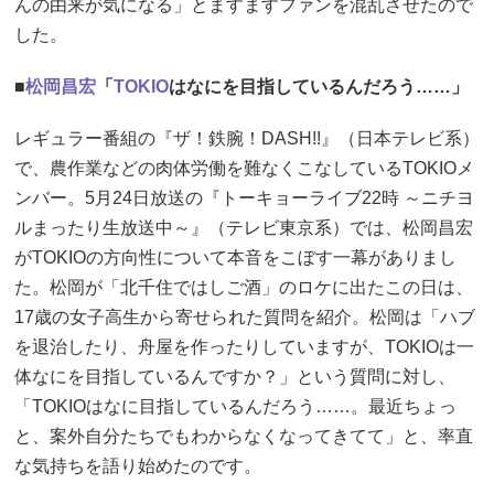
んの由来が気になる」とますますファンを混乱させたので
した。
■
松岡昌宏
「
TOKIO
はなにを目指しているんだろう……」
レギュラー番組の『ザ！鉄腕！DASH!!』（日本テレビ系）
で、農作業などの肉体労働を難なくこなしているTOKIOメ
ンバー。5月24日放送の『トーキョーライブ22時 ～ニチヨ
ルまったり生放送中～』（テレビ東京系）では、松岡昌宏
がTOKIOの方向性について本音をこぼす一幕がありまし
た。松岡が「北千住ではしご酒」のロケに出たこの日は、
17歳の女子高生から寄せられた質問を紹介。松岡は「ハブ
を退治したり、舟屋を作ったりしていますが、TOKIOは一
体なにを目指しているんですか？」という質問に対し、
「TOKIOはなに目指しているんだろう……。最近ちょっ
と、案外自分たちでもわからなくなってきてて」と、率直
な気持ちを語り始めたのです。