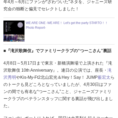
年4月～6月にファンが“ざわついた”ネタを、ジャニーズ研
究会の独断と偏見でセレクトしました！
WE ARE ONE -WE ARE！ Let's get the party STARTO！！
Photo Report-
■『滝沢歌舞伎』でファミリークラブの“つーこさん”裏話
4月8日～5月17日まで東京・新橋演舞場で上演された『滝
沢歌舞伎 10th Anniversary』。連日の公演では、座長・
滝
沢秀明
やKis-My-Ft2北山宏光＆Hey！Say！ JUMP
薮宏太
ら
のトークも見どころとなっていましたが、4月30日はファ
ンの間でも有名な“つーこさん”こと、ジャニーズファミリ
ークラブのベテランスタッフに関する裏話が飛び出しまし
た。