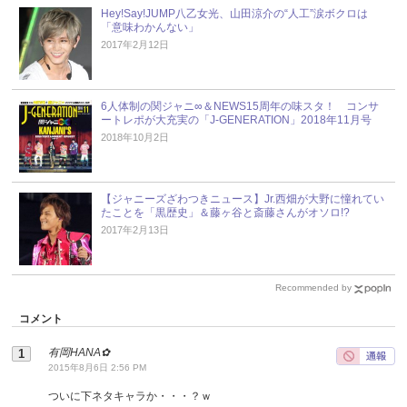
Hey!Say!JUMP八乙女光、山田涼介の“人工”涙ボクロは
「意味わかんない」
2017年2月12日
6人体制の関ジャニ∞＆NEWS15周年の味スタ！ コンサ
ートレポが大充実の「J-GENERATION」2018年11月号
2018年10月2日
【ジャニーズざわつきニュース】Jr.西畑が大野に憧れてい
たことを「黒歴史」＆藤ヶ谷と斎藤さんがオソロ!?
2017年2月13日
Recommended by
コメント
有岡HANA✿
2015年8月6日 2:56 PM
ついに下ネタキャラか・・・？ｗ