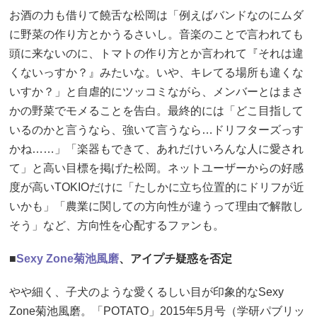
お酒の力も借りて饒舌な松岡は「例えばバンドなのにムダ
に野菜の作り方とかうるさいし。音楽のことで言われても
頭に来ないのに、トマトの作り方とか言われて『それは違
くないっすか？』みたいな。いや、キレてる場所も違くな
いすか？」と自虐的にツッコミながら、メンバーとはまさ
かの野菜でモメることを告白。最終的には「どこ目指して
いるのかと言うなら、強いて言うなら…ドリフターズっす
かね……」「楽器もできて、あれだけいろんな人に愛され
て」と高い目標を掲げた松岡。ネットユーザーからの好感
度が高いTOKIOだけに「たしかに立ち位置的にドリフが近
いかも」「農業に関しての方向性が違うって理由で解散し
そう」など、方向性を心配するファンも。
■
Sexy Zone
菊池風磨
、アイプチ疑惑を否定
やや細く、子犬のような愛くるしい目が印象的なSexy
Zone菊池風磨。「POTATO」2015年5月号（学研パブリッ