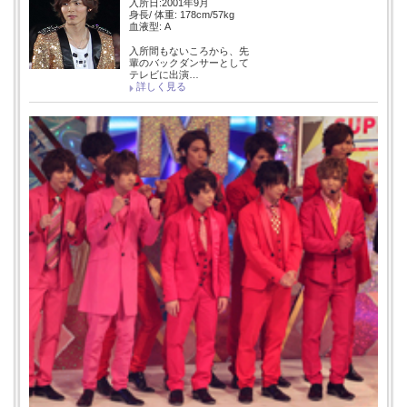
入所日:2001年9月
身長/ 体重: 178cm/57kg
血液型: A
入所間もないころから、先
輩のバックダンサーとして
テレビに出演…
詳しく見る