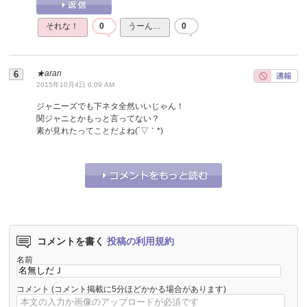
それな！
0
うーん…
0
★aran
2015年10月4日 6:09 AM
ジャニーズでも下ネタ全然いいじゃん！
関ジャニとかもっと言ってない？
素が見れたってことだよね(´▽｀*)
それな！
0
うーん…
0
コメントを書く
投稿の利用規約
名前
コメント
(コメント掲載に5分ほどかかる場合があります)