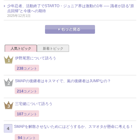
少年忍者、活動終了でSTARTO・ジュニア界は激動の1年 ── 識者が語る“原
点回帰”と今後への期待
2025年12月1日
人気トピック
新着トピック
伊野尾慧について語ろう
238
コメント
SMAPの後継者はキスマイで、嵐の後継者はJUMPなの？
214
コメント
三宅健について語ろう
107
コメント
SMAPを解散させないためにはどうするか、スマオタが懸命に考える！
94
コメント