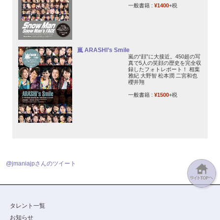
一般書籍 :
¥1400
+税
嵐 ARASHI’s Smile
嵐の“顔”に大接近。450超の写
真で5人の笑顔の歴史を完全収
録したフォトレポート！ 相葉
雅紀 大野智 松本潤 二宮和也
櫻井翔
一般書籍 :
¥1500
+税
@jmaniajpさんのツイート
タレント一覧
お知らせ