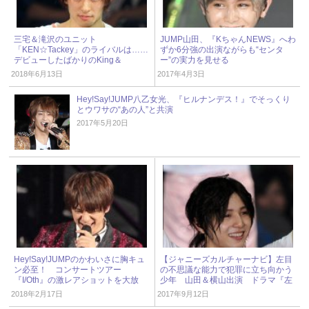
三宅＆滝沢のユニット
JUMP山田、『KちゃんNEWS』へわ
「KEN☆Tackey」のライバルは……
ずか6分強の出演ながらも“センタ
デビューしたばかりのKing＆
ー”の実力を見せる
Prince!?
2018年6月13日
2017年4月3日
Hey!Say!JUMP八乙女光、『ヒルナンデス！』でそっくり
とウワサの“あの人”と共演
2017年5月20日
Hey!Say!JUMPのかわいさに胸キュ
【ジャニーズカルチャーナビ】左目
ン必至！ コンサートツアー
の不思議な能力で犯罪に立ち向かう
『I/Oth』の激レアショットを大放
少年 山田＆横山出演 ドラマ『左
出！
目探偵 EYE』
2018年2月17日
2017年9月12日