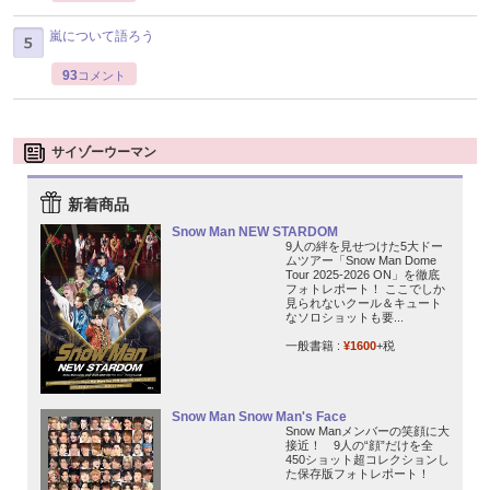
嵐について語ろう
93
コメント
サイゾーウーマン
新着商品
Snow Man NEW STARDOM
9人の絆を見せつけた5大ドー
ムツアー「Snow Man Dome
Tour 2025-2026 ON」を徹底
フォトレポート！ ここでしか
見られないクール＆キュート
なソロショットも要...
一般書籍 :
¥1600
+税
Snow Man Snow Man's Face
Snow Manメンバーの笑顔に大
接近！ 9人の“顔”だけを全
450ショット超コレクションし
た保存版フォトレポート！