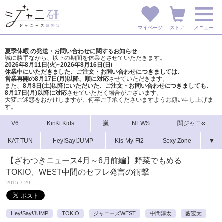
マイページ
ストア
メニュー
夏季休暇 の発送・お問い合わせに関するお知らせ
誠に勝手ながら、以下の期間を休業とさせていただきます。
2026年8月11日(火)~2026年8月16日(日)
休業中にいただきました、ご注文・お問い合わせにつきましては、
営業再開の8月17日(月)以降、順に対応
させていただきます。
また、
8月8日(土)以降にいただいた、ご注文・
お問い合わせにつきましても、
8月17日(月)以降に対応
させていただく場合がございます。
大変ご迷惑をおかけしますが、
何卒ご了承くださいますようお願い申し上げま
す。
V6
KinKi Kids
嵐
NEWS
関ジャニ∞
KAT-TUN
Hey!Say!JUMP
Kis-My-Ft2
Sexy Zone
▼
【ざわつきニュース4月～6月前編】野菜でもめる
TOKIO、WEST中間のセフレ発言の衝撃
2015.7.29
Hey!Say!JUMP
TOKIO
ジャニーズWEST
中間淳太
薮宏太