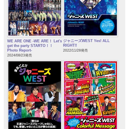
ジャニーズWEST Yes! ALL
WE ARE ONE -WE ARE！ Let's
RIGHT!!
get the party STARTO！！
Photo Report-
2022/11/28発売
2024/08/23発売