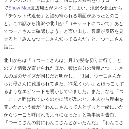
ファンのレポートによれば、同日は大喜利を行うコーナー
で
Snow Man
渡辺翔太がスベってしまい、滝沢や北山から
「チケット代返せ」と詰め寄られる場面があったとのこ
と。この話から滝沢や北山が「（チケットについて）あと
でつーこさんに確認しよう」と言い出し、客席が反応を見
せると「みんなつーこさん知ってるんだ」と、つーこさん
話に。
北山からは「（つーこさんは）月1で髪を切りに行く」と
のプチ情報が寄せられたほか、薮は自分の母親とつーこさ
んの足のサイズが同じだと明かし、「1回、つーこさんか
らお母さんに靴送られてきた。20足くらい」とほっこりす
るようなエピソードを明かしていました。また、なぜ「つ
ーこ」と呼ばれているのかに話が及ぶと、本人から理由を
聞いたという薮が「わんこさんって人とずっと一緒にいた
からつーこと呼ばれるようになった」と新事実を告白。
「つーこさんの前にわんこさんとかいたんだ」「わんこさ