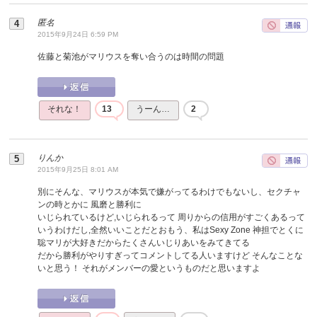
匿名
2015年9月24日 6:59 PM
佐藤と菊池がマリウスを奪い合うのは時間の問題
それな！
13
うーん…
2
りんか
2015年9月25日 8:01 AM
別にそんな、マリウスが本気で嫌がってるわけでもないし、セクチャ
ンの時とかに 風磨と勝利に
いじられているけど,いじられるって 周りからの信用がすごくあるって
いうわけだし,全然いいことだとおもう、私はSexy Zone 神担でとくに
聡マリが大好きだからたくさんいじりあいをみてきてる
だから勝利がやりすぎってコメントしてる人いますけど そんなことな
いと思う！ それがメンバーの愛というものだと思いますよ