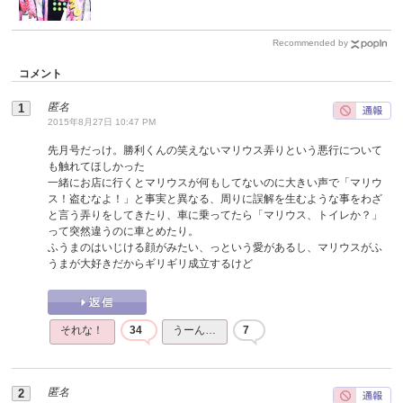
Recommended by
コメント
匿名
2015年8月27日 10:47 PM
先月号だっけ。勝利くんの笑えないマリウス弄りという悪行について
も触れてほしかった
一緒にお店に行くとマリウスが何もしてないのに大きい声で「マリウ
ス！盗むなよ！」と事実と異なる、周りに誤解を生むような事をわざ
と言う弄りをしてきたり、車に乗ってたら「マリウス、トイレか？」
って突然違うのに車とめたり。
ふうまのはいじける顔がみたい、っという愛があるし、マリウスがふ
うまが大好きだからギリギリ成立するけど
それな！
34
うーん…
7
匿名