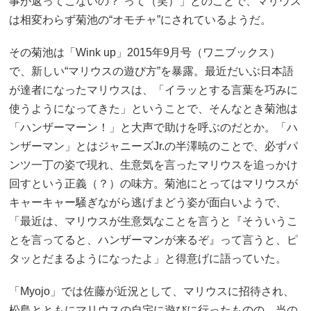
事が返ってこないの？”って（笑）」とのことで、マリウス
は相変わらず菊池の“オモチャ”にされているようだ。
その菊池は「Wink up」2015年9月号（ワニブックス）
で、新しい“マリウスの遊び方”を暴露。最近だいぶ日本語
が達者になったマリウスは、「イラッとする言葉を巧みに
使うようになってきた」ということで、そんなとき菊池は
「ハンザーマーン！」と大声で助けを呼ぶのだとか。「ハ
ンザーマン」とはジャニーズJr.の半澤暁のことで、必ずパ
ンツ一丁の姿で現れ、生意気を言ったマリウスを追っかけ
回すという正義（？）の味方。菊池にとってはマリウスが
キャーキャー騒ぎながら逃げまどう姿が面白いようで、
「最近は、マリウスが生意気なことを言うと『そういうこ
とを言ってると、ハンザーマンが来るぞ』って言うと、ピ
タッとだまるようになったよ」と得意げに語っていた。
「Myojo」では佐藤が近況として、マリウスに招待され、
松島とともにマリウスの自宅に遊びに行ったものの、当の