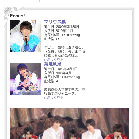
Focus!
マリウス葉
誕生日: 2000年3月30日
入所日:2010年11月
身長/ 体重: 177cm/56kg
血液型: O
デビュー当時は透き通るよ
うな白い肌に、長いまつ毛
に覆われた茶色の瞳と…
詳しく見る
菊池風磨
誕生日: 1995年3月7日
入所日:2008年4月
身長/ 体重: 176cm/59kg
血液型: A
慶應義塾大学在学中の、現
役高学歴ジャニーズ。
詳しく見る