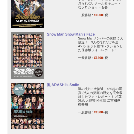
見られないクール＆キュート
なソロショットも要...
一般書籍 :
¥1600
+税
Snow Man Snow Man's Face
Snow Manメンバーの笑顔に大
接近！ 9人の“顔”だけを全
450ショット超コレクションし
た保存版フォトレポート！
一般書籍 :
¥1400
+税
嵐 ARASHI’s Smile
嵐の“顔”に大接近。450超の写
真で5人の笑顔の歴史を完全収
録したフォトレポート！ 相葉
雅紀 大野智 松本潤 二宮和也
櫻井翔
一般書籍 :
¥1500
+税