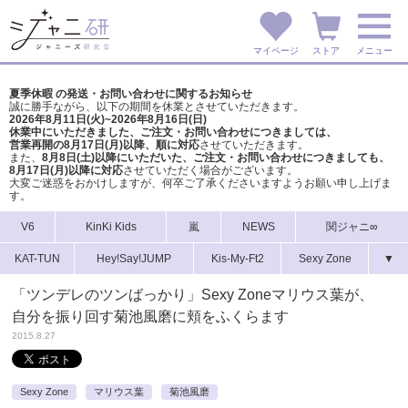
マイページ
ストア
メニュー
夏季休暇 の発送・お問い合わせに関するお知らせ
誠に勝手ながら、以下の期間を休業とさせていただきます。
2026年8月11日(火)~2026年8月16日(日)
休業中にいただきました、ご注文・お問い合わせにつきましては、
営業再開の8月17日(月)以降、順に対応
させていただきます。
また、
8月8日(土)以降にいただいた、ご注文・
お問い合わせにつきましても、
8月17日(月)以降に対応
させていただく場合がございます。
大変ご迷惑をおかけしますが、
何卒ご了承くださいますようお願い申し上げま
す。
V6
KinKi Kids
嵐
NEWS
関ジャニ∞
KAT-TUN
Hey!Say!JUMP
Kis-My-Ft2
Sexy Zone
▼
「ツンデレのツンばっかり」Sexy Zoneマリウス葉が、
自分を振り回す菊池風磨に頬をふくらます
2015.8.27
Sexy Zone
マリウス葉
菊池風磨