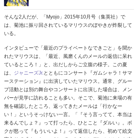
そんな2人だが、「Myojo」2015年10月号（集英社）で
は、菊池に振り回されているマリウスのぼやきが炸裂して
いる。
インタビューで「最近のプライベートなできごと」を聞か
れたマリウスは、「最近、風磨くんのメールの返信に呆れ
ているところ！」と、出だしからご立腹の様子。この夏
は、
ジャニーズJr.
とともにコンサート『ガムシャラ！サマ
ーステーション』に出演していたマリウス。通常、グルー
プ活動とは別の舞台やコンサートに出演した場合は、メン
バーが見学に訪れることも多い。そこで、菊池に来場の有
無を確認したところ、返ってきたメールは「行かなー
い！」というそっけない一言。「『そう言ってて、本当は
来るんでしょ？』って打ったら、ひとこと『ダルい』。ボ
クが怒って『もういいよ！』って返信したら、初めて絵文