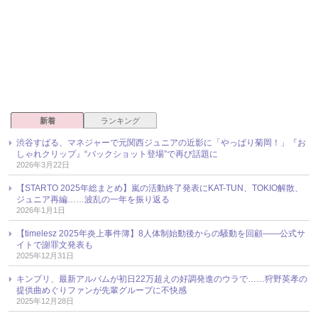
新着
ランキング
渋谷すばる、マネジャーで元関西ジュニアの近影に「やっぱり菊岡！」『お
しゃれクリップ』“バックショット登場”で再び話題に
2026年3月22日
【STARTO 2025年総まとめ】嵐の活動終了発表にKAT-TUN、TOKIO解散、
ジュニア再編……波乱の一年を振り返る
2026年1月1日
【timelesz 2025年炎上事件簿】8人体制始動後からの騒動を回顧――公式サ
イトで謝罪文発表も
2025年12月31日
キンプリ、最新アルバムが初日22万超えの好調発進のウラで……狩野英孝の
提供曲めぐりファンが先輩グループに不快感
2025年12月28日