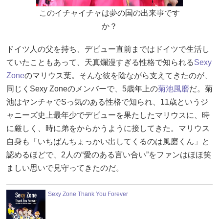
このイチャイチャは夢の国の出来事です
か？
ドイツ人の父を持ち、デビュー直前まではドイツで生活し
ていたこともあって、天真爛漫すぎる性格で知られる
Sexy
Zone
のマリウス葉。そんな彼を陰ながら支えてきたのが、
同じくSexy Zoneのメンバーで、5歳年上の
菊池風磨
だ。菊
池はヤンチャでSっ気のある性格で知られ、11歳というジ
ャニーズ史上最年少でデビューを果たしたマリウスに、時
に厳しく、時に弟をからかうように接してきた。マリウス
自身も「いちばんちょっかい出してくるのは風磨くん」と
認めるほどで、2人の“愛のある言い合い”をファンはほほ笑
ましい思いで見守ってきたのだ。
Sexy Zone Thank You Forever