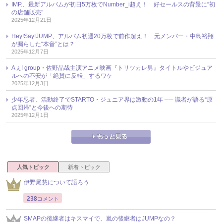
IMP.、最新アルバムが初日5万枚でNumber_i超え！ 好セールスの背景に“初
の店舗販売”
2025年12月21日
Hey!Say!JUMP、アルバム初週20万枚で前作超え！ 元メンバー・中島裕翔
が漏らした“本音”とは？
2025年12月7日
Aぇ! group・佐野晶哉主演アニメ映画『トリツカレ男』タイトルやビジュア
ルへの不安が「絶賛に反転」するワケ
2025年12月3日
少年忍者、活動終了でSTARTO・ジュニア界は激動の1年 ── 識者が語る“原
点回帰”と今後への期待
2025年12月1日
人気トピック
新着トピック
伊野尾慧について語ろう
238
コメント
SMAPの後継者はキスマイで、嵐の後継者はJUMPなの？