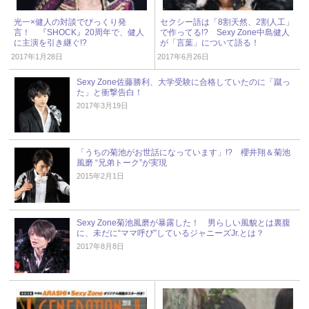
光一×健人の対談でびっくり発
セクシー語は「8割天然、2割人工」
言！ 『SHOCK』20周年で、健人
で作ってる!? Sexy Zone中島健人
に主演を引き継ぐ!?
が「言葉」について語る！
2017年1月28日
2017年6月26日
Sexy Zone佐藤勝利、大学受験に合格していたのに「蹴っ
た」と衝撃告白！
2017年3月19日
「うちの菊池がお世話になっています」!? 櫻井翔＆菊池
風磨 “兄弟トーク”が実現
2015年2月1日
Sexy Zone菊池風磨が暴露した！ 男らしい風貌とは裏腹
に、未だに“ママ呼び”しているジャニーズJr.とは？
2017年8月8日