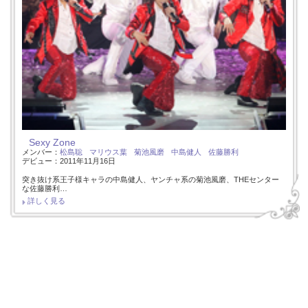
Sexy Zone
メンバー：
松島聡
マリウス葉
菊池風磨
中島健人
佐藤勝利
デビュー：2011年11月16日
突き抜け系王子様キャラの中島健人、ヤンチャ系の菊池風磨、THEセンター
な佐藤勝利…
詳しく見る