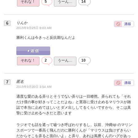
それな！
5
うーん…
14
りんか
2015年9月25日 8:03 AM
勝利くんは今きっと反抗期なんだよ
それな！
2
うーん…
10
匿名
2015年9月30日 3:54 AM
適度な愛のある弄りとそうでない弄りは一目瞭然。弄られても「それ
だけ僕の事が好きってことだよね」と寛容に受け止めるマリウスが雑
誌で本当に止めてほしいとダメ出ししてるくらいですから、そこは真
摯に受け止めるべきだと思います
ラジオでも話を遮って嘘つき呼ばわりするし。以前、沖縄sp のマリン
スポーツで一番高く飛んだのに勝利くんが「マリウスは負けずきらい
だからそこを弄ると面白いよ」と弄り、あれは風磨くんのハグがあっ