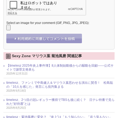
Select an image for your comment (GIF, PNG, JPG, JPEG):
Sexy Zone マリウス葉 菊池風磨 関連記事
【timelesz 2025年炎上事件簿】8人体制始動後からの騒動を回顧――公式サ
イトで謝罪文発表も
2025年12月31日
timelesz、ファンミで中島健人＆マリウス葉思わせる演出に賛否！ 松島聡
の「10人を感じた」発言にも批判集まる
2025年9月19日
timelesz、2つ目の冠レギュラー獲得でTBSも後に続く？ 日テレ特番で見ら
れた“好待遇”とは
2025年8月25日
timelesz・菊池風磨に変化？ “炎上”は「もう知らない」「追う気もない」