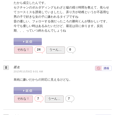
たから成立したんです。
セクチャンのボルダディングもわざと嘘の残り時間を教えて、焦らせ
てコースミスを誘発していましたし、弄り方が幼稚というか不器用な
男の子で好きな女の子に嫌われるタイプですね
昔の優しい、フォローする側だったころの勝利くんが懐かしいです。
今でも優しい時はあるみたいだけど、最近は目に余ります。反抗
期、、、っていつ終わるんでしょうね
それな！
24
うーん…
0
匿名
2015年10月9日 9:01 AM
単純に嫌いだからの対応に見えるけどな。
それな！
7
うーん…
7