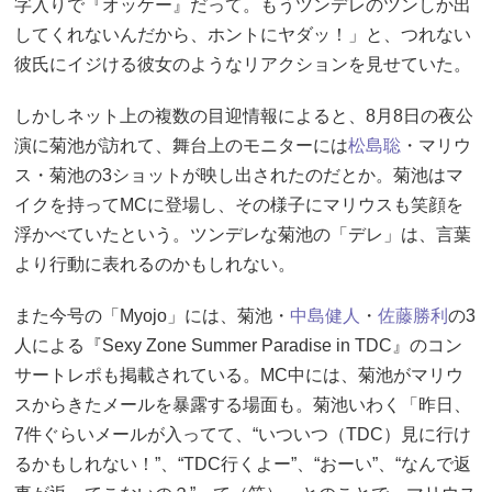
字入りで『オッケー』だって。もうツンデレのツンしか出
してくれないんだから、ホントにヤダッ！」と、つれない
彼氏にイジける彼女のようなリアクションを見せていた。
しかしネット上の複数の目迎情報によると、8月8日の夜公
演に菊池が訪れて、舞台上のモニターには
松島聡
・マリウ
ス・菊池の3ショットが映し出されたのだとか。菊池はマ
イクを持ってMCに登場し、その様子にマリウスも笑顔を
浮かべていたという。ツンデレな菊池の「デレ」は、言葉
より行動に表れるのかもしれない。
また今号の「Myojo」には、菊池・
中島健人
・
佐藤勝利
の3
人による『Sexy Zone Summer Paradise in TDC』のコン
サートレポも掲載されている。MC中には、菊池がマリウ
スからきたメールを暴露する場面も。菊池いわく「昨日、
7件ぐらいメールが入ってて、“いついつ（TDC）見に行け
るかもしれない！”、“TDC行くよー”、“おーい”、“なんで返