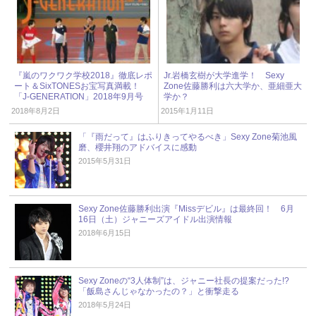
『嵐のワクワク学校2018』徹底レポ
Jr.岩橋玄樹が大学進学！ Sexy
ート＆SixTONESお宝写真満載！
Zone佐藤勝利は六大学か、亜細亜大
「J-GENERATION」2018年9月号
学か？
2018年8月2日
2015年1月11日
「『雨だって』はふりきってやるべき」Sexy Zone菊池風
磨、櫻井翔のアドバイスに感動
2015年5月31日
Sexy Zone佐藤勝利出演『Missデビル』は最終回！ 6月
16日（土）ジャニーズアイドル出演情報
2018年6月15日
Sexy Zoneの“3人体制”は、ジャニー社長の提案だった!?
「飯島さんじゃなかったの？」と衝撃走る
2018年5月24日