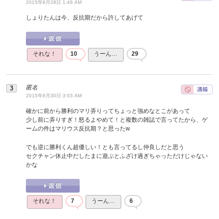
2015年8月28日 1:48 AM
しょりたんは今、反抗期だから許してあげて
それな！
10
うーん…
29
匿名
2015年8月30日 3:03 AM
確かに前から勝利のマリ弄りってちょっと強めなとこがあって
少し前に弄りすぎ！怒るよやめて！と複数の雑誌で言ってたから、ゲ
ームの件はマリウス反抗期？と思ったw
でも逆に勝利くん超優しい！とも言ってるし仲良しだと思う
セクチャン休止中だしたまに遊ぶとふざけ過ぎちゃっただけじゃない
かな
それな！
7
うーん…
6