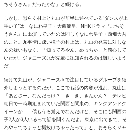
ちそうさん』だったかな」と続ける。
しかし、恐らく村上と丸山が前半に述べている“ダンスが上
手い子”は、なにわ皇子・大西流星、NHKドラマ『ごちそ
うさん』に出演していたのは同じくなにわ皇子・西畑大吾
のこと。Jr.事情に疎い様子の村上は、丸山の発言に対しな
んの疑いもなく、「知ってるやん、めっちゃ」と感心して
いたが、ジャニーズJr.が先輩に認知されるのは難しいよう
だ。
続けて丸山が、ジャニーズJr.で注目しているグループを紹
介しようとするのだが、ここでも話の内容が混乱。丸山は
「あとさー、なんだっけ？ き、き、きんかん？ テレビ
朝日で一時期組まれていた関西と関東の、キングアンドク
イーンか！ 僕もうろ覚えでなんだけど、そこにも関西の
子2人か3人いるって話を聞くんだよ。東京に出てきて、そ
れやってちょっと垢抜けちゃったって」と、おそらくジャ