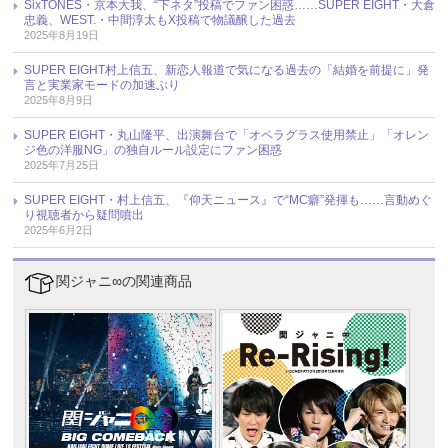
SixTONES・京本大我、“下ネタ”投稿でファン困惑……SUPER EIGHT・大倉
忠義、WEST.・中間淳太もX投稿で物議醸した過去
2025年8月19日
SUPER EIGHT村上信五、新恋人報道で気になる過去の「結婚を前提に」発
言と実業家モードの加速ぶり
2025年8月9日
SUPER EIGHT・丸山隆平、出演舞台で「オペラグラス使用禁止」「オレン
ジ色の洋服NG」の独自ルール設定にファン困惑
2025年7月25日
SUPER EIGHT・村上信五、『仰天ニュース』で“MC癖”発揮も……言動めぐ
り視聴者から疑問噴出
2025年6月2日
関ジャニ∞の関連商品