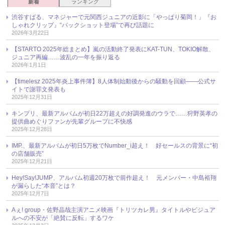
新着
ランキング
渋谷すばる、マネジャーで元関西ジュニアの近影に「やっぱり菊岡！」『お
しゃれクリップ』“バックショット登場”で再び話題に
2026年3月22日
【STARTO 2025年総まとめ】嵐の活動終了発表にKAT-TUN、TOKIO解散、
ジュニア再編……波乱の一年を振り返る
2026年1月1日
【timelesz 2025年炎上事件簿】8人体制始動後からの騒動を回顧――公式サ
イトで謝罪文発表も
2025年12月31日
キンプリ、最新アルバムが初日22万超えの好調発進のウラで……狩野英孝の
提供曲めぐりファンが先輩グループに不快感
2025年12月28日
IMP.、最新アルバムが初日5万枚でNumber_i超え！ 好セールスの背景に“初
の店舗販売”
2025年12月21日
Hey!Say!JUMP、アルバム初週20万枚で前作超え！ 元メンバー・中島裕翔
が漏らした“本音”とは？
2025年12月7日
Aぇ! group・佐野晶哉主演アニメ映画『トリツカレ男』タイトルやビジュア
ルへの不安が「絶賛に反転」するワケ