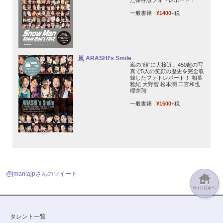
た保存版フォトレポート！
一般書籍 :
¥1400
+税
嵐 ARASHI’s Smile
嵐の“顔”に大接近。450超の写
真で5人の笑顔の歴史を完全収
録したフォトレポート！ 相葉
雅紀 大野智 松本潤 二宮和也
櫻井翔
一般書籍 :
¥1500
+税
@jmaniajpさんのツイート
タレント一覧