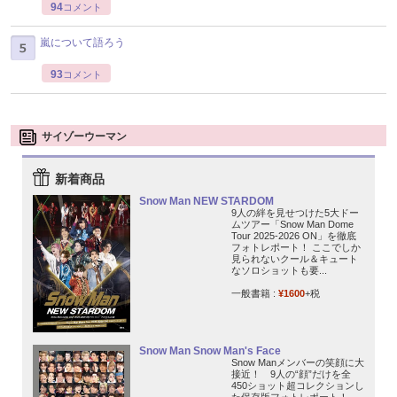
94
コメント
嵐について語ろう
93
コメント
サイゾーウーマン
新着商品
Snow Man NEW STARDOM
9人の絆を見せつけた5大ドー
ムツアー「Snow Man Dome
Tour 2025-2026 ON」を徹底
フォトレポート！ ここでしか
見られないクール＆キュート
なソロショットも要...
一般書籍 :
¥1600
+税
Snow Man Snow Man's Face
Snow Manメンバーの笑顔に大
接近！ 9人の“顔”だけを全
450ショット超コレクションし