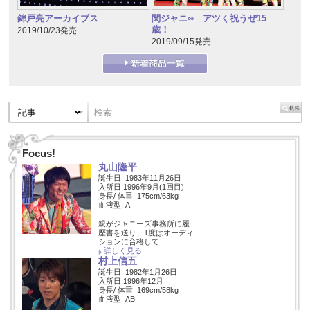
錦戸亮アーカイブス
関ジャニ∞ アツく祝うぜ15
歳！
2019/10/23発売
2019/09/15発売
Focus!
丸山隆平
誕生日: 1983年11月26日
入所日:1996年9月(1回目)
身長/ 体重: 175cm/63kg
血液型: A
親がジャニーズ事務所に履
歴書を送り、1度はオーディ
ションに合格して…
詳しく見る
村上信五
誕生日: 1982年1月26日
入所日:1996年12月
身長/ 体重: 169cm/58kg
血液型: AB