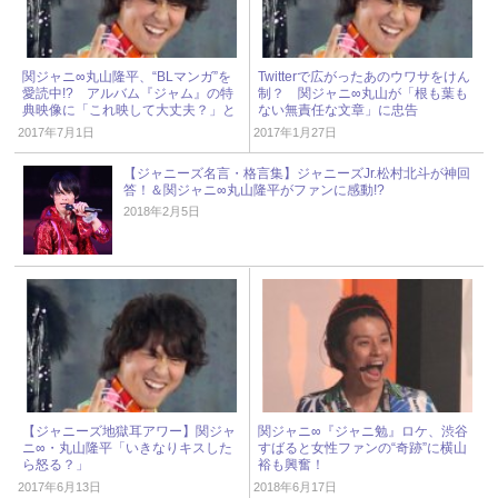
関ジャニ∞丸山隆平、“BLマンガ”を
Twitterで広がったあのウワサをけん
愛読中!? アルバム『ジャム』の特
制？ 関ジャニ∞丸山が「根も葉も
典映像に「これ映して大丈夫？」と
ない無責任な文章」に忠告
ファン困惑
2017年7月1日
2017年1月27日
【ジャニーズ名言・格言集】ジャニーズJr.松村北斗が神回
答！＆関ジャニ∞丸山隆平がファンに感動!?
2018年2月5日
【ジャニーズ地獄耳アワー】関ジャ
関ジャニ∞『ジャニ勉』ロケ、渋谷
ニ∞・丸山隆平「いきなりキスした
すばると女性ファンの“奇跡”に横山
ら怒る？」
裕も興奮！
2017年6月13日
2018年6月17日