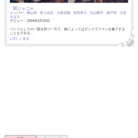
関ジャニ∞
メンバー：
横山裕
村上信五
大倉忠義
安田章大
丸山隆平
錦戸亮
渋谷
すばる
デビュー：2004年8月25日
バンドとしての一面を持つ一方で、曲によってはダンスでファンを魅了する
こともできる…
詳しく見る