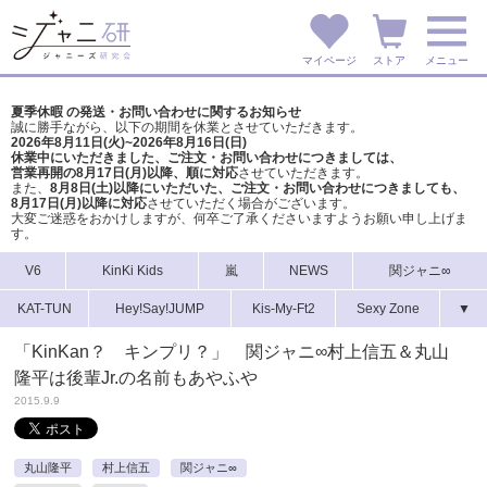
マイページ
ストア
メニュー
夏季休暇 の発送・お問い合わせに関するお知らせ
誠に勝手ながら、以下の期間を休業とさせていただきます。
2026年8月11日(火)~2026年8月16日(日)
休業中にいただきました、ご注文・お問い合わせにつきましては、
営業再開の8月17日(月)以降、順に対応
させていただきます。
また、
8月8日(土)以降にいただいた、ご注文・
お問い合わせにつきましても、
8月17日(月)以降に対応
させていただく場合がございます。
大変ご迷惑をおかけしますが、
何卒ご了承くださいますようお願い申し上げま
す。
V6
KinKi Kids
嵐
NEWS
関ジャニ∞
KAT-TUN
Hey!Say!JUMP
Kis-My-Ft2
Sexy Zone
▼
「KinKan？ キンプリ？」 関ジャニ∞村上信五＆丸山
隆平は後輩Jr.の名前もあやふや
2015.9.9
丸山隆平
村上信五
関ジャニ∞