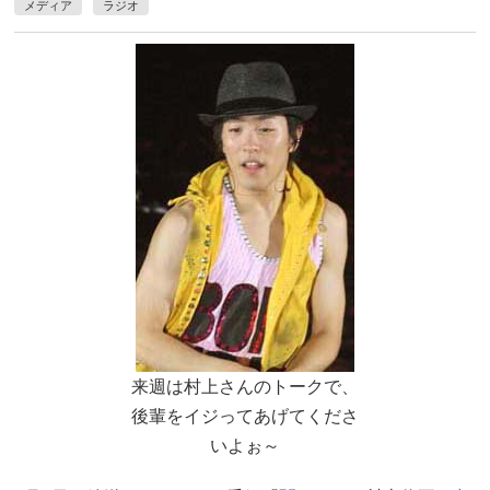
メディア
ラジオ
来週は村上さんのトークで、
後輩をイジってあげてくださ
いよぉ～