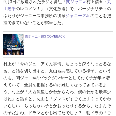
9月3日に放送されたラジオ番組『
関ジャニ∞
村上信五・
丸
山隆平
のレコメン！』（文化放送）で、パーソナリティの
ふたりがジャニーズ事務所の後輩
ジャニーズJr.
のことを把
握できていないことが露呈した。
関ジャニ∞ BIG COMEBACK
村上が「今のジュニアくん事情、ちょっと疎うなっとるな
ぁ」と話を切り出すと、丸山も共感している様子。という
のも、関ジャニ∞のバックダンサーとして付く子が年々増
えていて、全員を把握するのは難しくなってきているよ
う。村上が「大西流星しかわからんわ、僕のわかる最年少
はね」と話すと、丸山も「ダンスがすごく上手くってかわ
いらしい、ちっちゃい子とかおったりするから、たぶんそ
の子だよね。ドラマとかも出てたでしょ？ 朝ドラの『ご