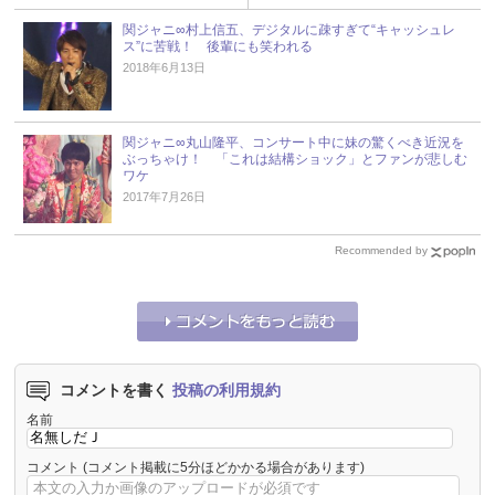
関ジャニ∞村上信五、デジタルに疎すぎて“キャッシュレ
ス”に苦戦！ 後輩にも笑われる
2018年6月13日
関ジャニ∞丸山隆平、コンサート中に妹の驚くべき近況を
ぶっちゃけ！ 「これは結構ショック」とファンが悲しむ
ワケ
2017年7月26日
Recommended by
コメントを書く
投稿の利用規約
名前
コメント
(コメント掲載に5分ほどかかる場合があります)