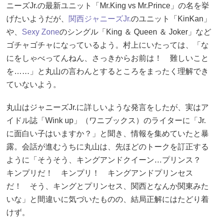
ニーズJr.の最新ユニット「Mr.King vs Mr.Prince」の名を挙
げたいようだが、
関西ジャニーズJr.
のユニット「KinKan」
や、
Sexy Zone
のシングル「King ＆ Queen ＆ Joker」など
ゴチャゴチャになっているよう。村上にいたっては、「な
にをしゃべってんねん、さっきからお前は！ 難しいこと
を……」と丸山の言わんとするところをまったく理解でき
ていないよう。
丸山はジャニーズJr.に詳しいような発言をしたが、実はア
イドル誌「Wink up」（ワニブックス）のライターに「Jr.
に面白い子はいますか？」と聞き、情報を集めていたと暴
露。会話が進むうちに丸山は、先ほどのトークを訂正する
ように「そうそう、キングアンドクイーン…プリンス？
キンプリだ！ キンプリ！ キングアンドプリンセス
だ！ そう、キングとプリンセス、関西となんか関東みた
いな」と間違いに気づいたものの、結局正解にはたどり着
けず。