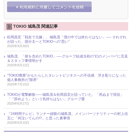
TOKIO 城島茂 関連記事
松岡昌宏「戦友で元嫁」、城島茂「僕の中では終わりはない」── それぞれ
が語った、国分太一とTOKIOへの“思い”
2025年9月30日
城島茂、「彼を含めたTOKIO」──グループ結成当初の“幻のメンバー”に言及
＆スタッフ事情明かす
2025年8月12日
“TOKIO廃業”がもたらしたタレントビジネスへの不信感 浮き彫りになった
個人事務所の”限界“
2025年7月15日
TOKIOが電撃解散――城島茂＆松岡昌宏が語っていた、「死ぬまで現役」
「『辞めよう』という気持ちはない」グループ愛
2025年6月27日
『24時間テレビ』ランナー経験の城島茂、メインパーソナリティーの村上信
五に「何泣いてんの!?」と思った裏事情
2025年6月10日