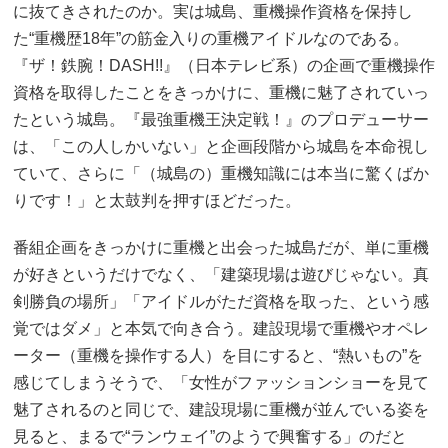
に抜てきされたのか。実は城島、重機操作資格を保持し
た“重機歴18年”の筋金入りの重機アイドルなのである。
『ザ！鉄腕！DASH!!』（日本テレビ系）の企画で重機操作
資格を取得したことをきっかけに、重機に魅了されていっ
たという城島。『最強重機王決定戦！』のプロデューサー
は、「この人しかいない」と企画段階から城島を本命視し
ていて、さらに「（城島の）重機知識には本当に驚くばか
りです！」と太鼓判を押すほどだった。
番組企画をきっかけに重機と出会った城島だが、単に重機
が好きというだけでなく、「建築現場は遊びじゃない。真
剣勝負の場所」「アイドルがただ資格を取った、という感
覚ではダメ」と本気で向き合う。建設現場で重機やオペレ
ーター（重機を操作する人）を目にすると、“熱いもの”を
感じてしまうそうで、「女性がファッションショーを見て
魅了されるのと同じで、建設現場に重機が並んでいる姿を
見ると、まるで“ランウェイ”のようで興奮する」のだと