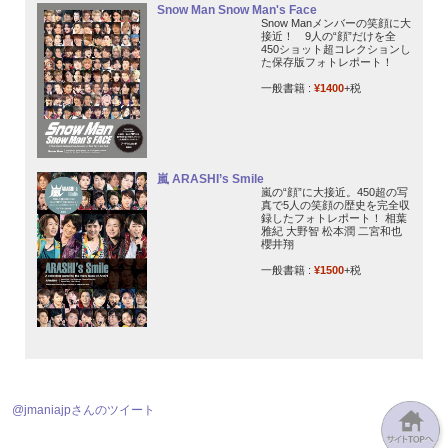
Snow Man Snow Man's Face
Snow Manメンバーの笑顔に大
接近！ 9人の“顔”だけを全
450ショット超コレクションし
た保存版フォトレポート！
一般書籍 :
¥1400
+税
嵐 ARASHI’s Smile
嵐の“顔”に大接近。450超の写
真で5人の笑顔の歴史を完全収
録したフォトレポート！ 相葉
雅紀 大野智 松本潤 二宮和也
櫻井翔
一般書籍 :
¥1500
+税
@jmaniajpさんのツイート