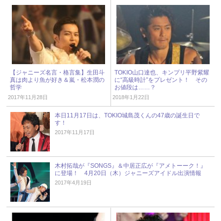
【ジャニーズ名言・格言集】生田斗
TOKIO山口達也、キンプリ平野紫耀
真は肉より魚が好き＆嵐・松本潤の
に“高級時計”をプレゼント！ その
哲学
お値段は……？
2017年11月28日
2018年1月22日
本日11月17日は、TOKIO城島茂くんの47歳の誕生日で
す！
2017年11月17日
木村拓哉が『SONGS』＆中居正広が『アメトーーク！』
に登場！ 4月20日（木）ジャニーズアイドル出演情報
2017年4月19日