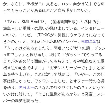
か。さらに、重機が目に入ると、ロケに向かう途中でも寄
ってもらうことがあるほどだと自ら明かしていた。
「TV navi SMILE vol.18」（産経新聞出版）の取材では、
城島らしい重機への思いが飛び出している。インタビュー
の中で、「なぜ、（TOKIOが）男性にウケるようになって
きたのか」と、問われたTOKIOのメンバー。
松岡昌宏
は
「きっかけがあるとしたら、間違いなく“ザ！鉄腕！ダッシ
ュ!!”でしょ」と振り返り、続けて「“ダッシュ”でやってる
ことがお茶の間で面白がってもらえて、今や城島なんて重
機番組の司会ですよ！」「ガテンのリーダーですよ」と城
島を持ち上げた。これに対して城島は、「いやー、この仕
事は嬉しかった。ワクワクしました」とオファー時の心境
を語り、
国分太一
の「なんでワクワクしたの？」という問
いかけに対して、「そこに重機があるから」と発言。メン
バーの爆笑を誘った。