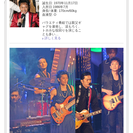
誕生日: 1970年11月17日
入所日:1986年7月
身長/ 体重: 170cm/60kg
血液型: O
バラエティ番組では親父ギ
ャグを連発し、涙もろく、
トホホな役回りを演じるこ
とも多い…
詳しく見る