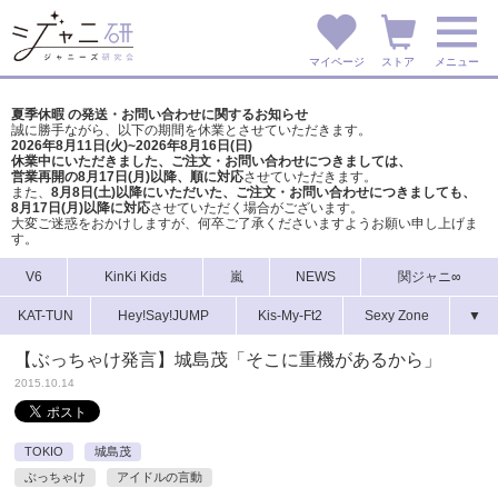
マイページ
ストア
メニュー
夏季休暇 の発送・お問い合わせに関するお知らせ
誠に勝手ながら、以下の期間を休業とさせていただきます。
2026年8月11日(火)~2026年8月16日(日)
休業中にいただきました、ご注文・お問い合わせにつきましては、
営業再開の8月17日(月)以降、順に対応
させていただきます。
また、
8月8日(土)以降にいただいた、ご注文・
お問い合わせにつきましても、
8月17日(月)以降に対応
させていただく場合がございます。
大変ご迷惑をおかけしますが、
何卒ご了承くださいますようお願い申し上げま
す。
V6
KinKi Kids
嵐
NEWS
関ジャニ∞
KAT-TUN
Hey!Say!JUMP
Kis-My-Ft2
Sexy Zone
▼
【ぶっちゃけ発言】城島茂「そこに重機があるから」
2015.10.14
TOKIO
城島茂
ぶっちゃけ
アイドルの言動