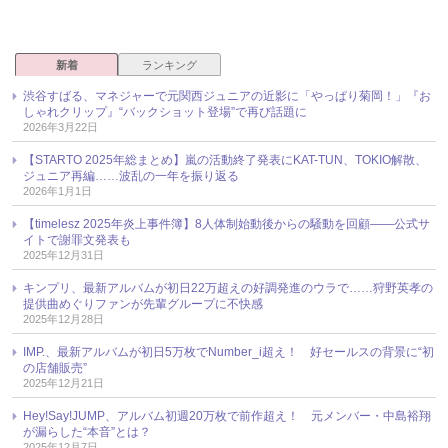
新着
ランキング
渋谷すばる、マネジャーで元関西ジュニアの近影に「やっぱり菊岡！」『お
しゃれクリップ』“バックショット登場”で再び話題に
2026年3月22日
【STARTO 2025年総まとめ】嵐の活動終了発表にKAT-TUN、TOKIO解散、
ジュニア再編……波乱の一年を振り返る
2026年1月1日
【timelesz 2025年炎上事件簿】8人体制始動後からの騒動を回顧――公式サ
イトで謝罪文発表も
2025年12月31日
キンプリ、最新アルバムが初日22万超えの好調発進のウラで……狩野英孝の
提供曲めぐりファンが先輩グループに不快感
2025年12月28日
IMP.、最新アルバムが初日5万枚でNumber_i超え！ 好セールスの背景に“初
の店舗販売”
2025年12月21日
Hey!Say!JUMP、アルバム初週20万枚で前作超え！ 元メンバー・中島裕翔
が漏らした“本音”とは？
2025年12月7日