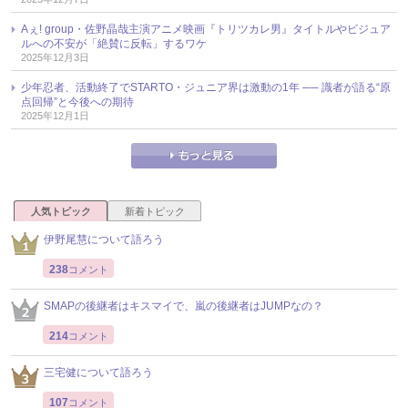
Aぇ! group・佐野晶哉主演アニメ映画『トリツカレ男』タイトルやビジュア
ルへの不安が「絶賛に反転」するワケ
2025年12月3日
少年忍者、活動終了でSTARTO・ジュニア界は激動の1年 ── 識者が語る“原
点回帰”と今後への期待
2025年12月1日
人気トピック
新着トピック
伊野尾慧について語ろう
238
コメント
SMAPの後継者はキスマイで、嵐の後継者はJUMPなの？
214
コメント
三宅健について語ろう
107
コメント