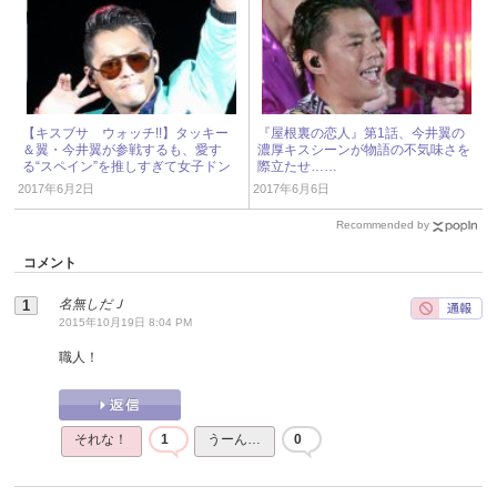
【キスブサ ウォッチ!!】タッキー
『屋根裏の恋人』第1話、今井翼の
＆翼・今井翼が参戦するも、愛す
濃厚キスシーンが物語の不気味さを
る“スペイン”を推しすぎて女子ドン
際立たせ……
引き！
2017年6月2日
2017年6月6日
Recommended by
コメント
名無しだＪ
2015年10月19日 8:04 PM
職人！
それな！
1
うーん…
0