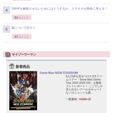
SMAPを解散させないためにはどうするか、スマオタが懸命に考える！
94
コメント
嵐について語ろう
93
コメント
サイゾーウーマン
新着商品
Snow Man NEW STARDOM
9人の絆を見せつけた5大ドー
ムツアー「Snow Man Dome
Tour 2025-2026 ON」を徹底
フォトレポート！ ここでしか
見られないクール＆キュート
なソロショットも要...
一般書籍 :
¥1600
+税