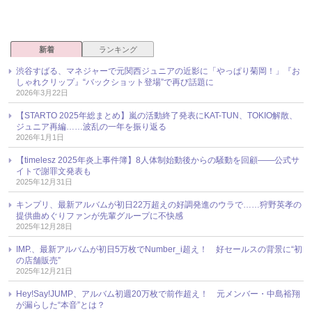
新着
ランキング
渋谷すばる、マネジャーで元関西ジュニアの近影に「やっぱり菊岡！」『お
しゃれクリップ』“バックショット登場”で再び話題に
2026年3月22日
【STARTO 2025年総まとめ】嵐の活動終了発表にKAT-TUN、TOKIO解散、
ジュニア再編……波乱の一年を振り返る
2026年1月1日
【timelesz 2025年炎上事件簿】8人体制始動後からの騒動を回顧――公式サ
イトで謝罪文発表も
2025年12月31日
キンプリ、最新アルバムが初日22万超えの好調発進のウラで……狩野英孝の
提供曲めぐりファンが先輩グループに不快感
2025年12月28日
IMP.、最新アルバムが初日5万枚でNumber_i超え！ 好セールスの背景に“初
の店舗販売”
2025年12月21日
Hey!Say!JUMP、アルバム初週20万枚で前作超え！ 元メンバー・中島裕翔
が漏らした“本音”とは？