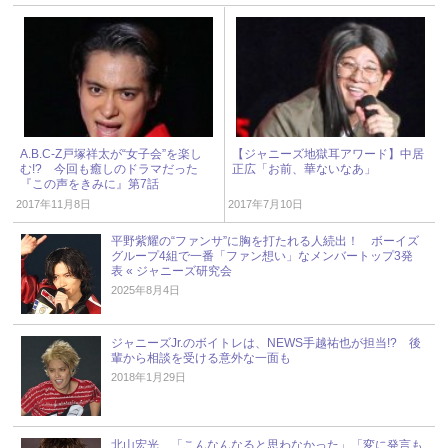
A.B.C-Z戸塚祥太が“女子会”を楽し
【ジャニーズ地獄耳アワード】中居
む!? 今回も癒しのドラマだった
正広「お前、華ないなあ」
『この声をきみに』第7話
2017年11月8日
2017年7月10日
平野紫耀の“ファンサ”に胸を打たれる人続出！ ボーイズ
グループ4組で一番「ファン想い」なメンバートップ3発
表 « ジャニーズ研究会
2025年8月4日
ジャニーズJr.のボイトレは、NEWS手越祐也が担当!? 後
輩から相談を受ける意外な一面も
2018年1月29日
北山宏光、「こんなんなると思わなかった」「変に発言も