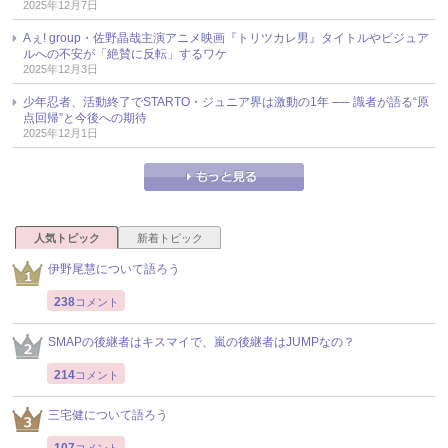
2025年12月7日
Aぇ! group・佐野晶哉主演アニメ映画『トリツカレ男』タイトルやビジュア
ルへの不安が「絶賛に反転」するワケ
2025年12月3日
少年忍者、活動終了でSTARTO・ジュニア界は激動の1年 ── 識者が語る“原
点回帰”と今後への期待
2025年12月1日
人気トピック
新着トピック
伊野尾慧について語ろう
238
コメント
SMAPの後継者はキスマイで、嵐の後継者はJUMPなの？
214
コメント
三宅健について語ろう
107
コメント