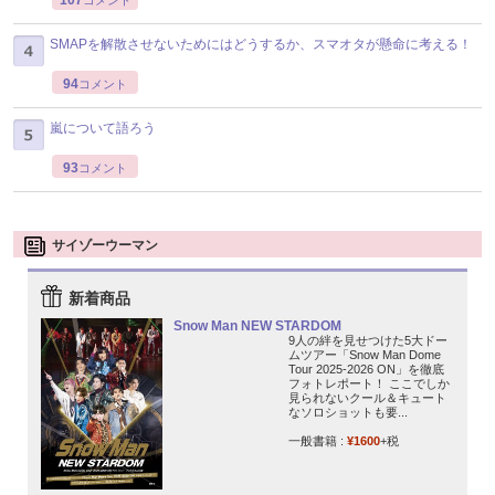
SMAPを解散させないためにはどうするか、スマオタが懸命に考える！
94
コメント
嵐について語ろう
93
コメント
サイゾーウーマン
新着商品
Snow Man NEW STARDOM
9人の絆を見せつけた5大ドー
ムツアー「Snow Man Dome
Tour 2025-2026 ON」を徹底
フォトレポート！ ここでしか
見られないクール＆キュート
なソロショットも要...
一般書籍 :
¥1600
+税