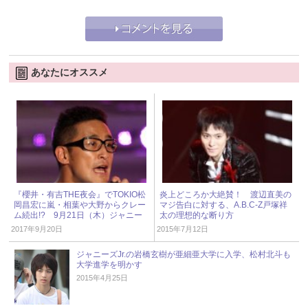
あなたにオススメ
『櫻井・有吉THE夜会』でTOKIO松
炎上どころか大絶賛！ 渡辺直美の
岡昌宏に嵐・相葉や大野からクレー
マジ告白に対する、A.B.C-Z戸塚祥
ム続出!? 9月21日（木）ジャニー
太の理想的な断り方
ズアイドル出演情報
2017年9月20日
2015年7月12日
ジャニーズJr.の岩橋玄樹が亜細亜大学に入学、松村北斗も
大学進学を明かす
2015年4月25日