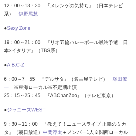
12：00～13：30 『メレンゲの気持ち』（日本テレビ
系）
伊野尾慧
●
Sexy Zone
19：00～21：00 『リオ五輪バレーボール最終予選 日
本×イタリア』（TBS系）
●
A.B.C-Z
6：00～7：55 『デルサタ』（名古屋テレビ）
塚田僚
一
※東海ローカル※不定期出演
25：15～25：45 『ABChanZoo』（テレビ東京）
●
ジャニーズWEST
9：30～11：00 『教えて！ニュースライブ 正義のミカ
タ』（朝日放送）
中間淳太
＋メンバー1人※関西ローカル