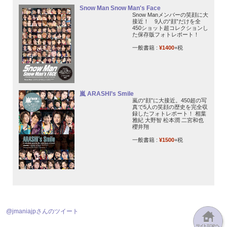
Snow Man Snow Man's Face
Snow Manメンバーの笑顔に大
接近！ 9人の“顔”だけを全
450ショット超コレクションし
た保存版フォトレポート！
一般書籍 :
¥1400
+税
嵐 ARASHI’s Smile
嵐の“顔”に大接近。450超の写
真で5人の笑顔の歴史を完全収
録したフォトレポート！ 相葉
雅紀 大野智 松本潤 二宮和也
櫻井翔
一般書籍 :
¥1500
+税
@jmaniajpさんのツイート