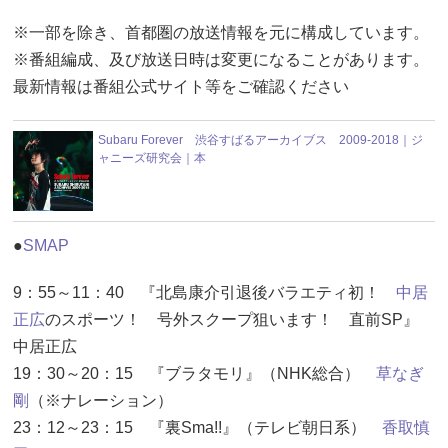
※一部を除き、首都圏の放送情報を元に構成しています。
※番組編成、及び放送日時は変更になることがあります。
最新情報は番組公式サイト等をご確認ください
Subaru Forever 渋谷すばるアーカイブス 2009-2018｜ジ
ャニーズ研究会｜本
●
SMAP
9：55～11：40 『北島康介引退後バラエティ初！
中居
正広
のスポーツ！ 号外スクープ狙います！ 直前SP』
中居正広
19：30～20：15 『ブラタモリ』（NHK総合）
草なぎ
剛
（※ナレーション）
23：12～23：15 『裏Sma!!』（テレビ朝日系）
香取慎