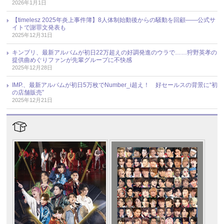
2026年1月1日
【timelesz 2025年炎上事件簿】8人体制始動後からの騒動を回顧――公式サ
イトで謝罪文発表も
2025年12月31日
キンプリ、最新アルバムが初日22万超えの好調発進のウラで……狩野英孝の
提供曲めぐりファンが先輩グループに不快感
2025年12月28日
IMP.、最新アルバムが初日5万枚でNumber_i超え！ 好セールスの背景に“初
の店舗販売”
2025年12月21日