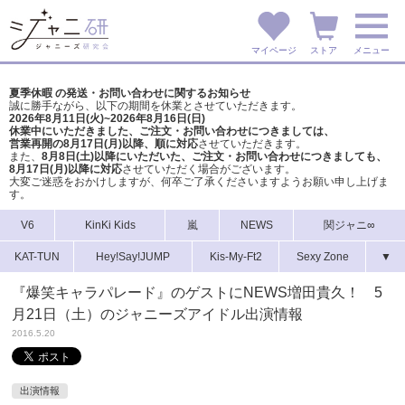
マイページ
ストア
メニュー
夏季休暇 の発送・お問い合わせに関するお知らせ
誠に勝手ながら、以下の期間を休業とさせていただきます。
2026年8月11日(火)~2026年8月16日(日)
休業中にいただきました、ご注文・お問い合わせにつきましては、
営業再開の8月17日(月)以降、順に対応
させていただきます。
また、
8月8日(土)以降にいただいた、ご注文・
お問い合わせにつきましても、
8月17日(月)以降に対応
させていただく場合がございます。
大変ご迷惑をおかけしますが、
何卒ご了承くださいますようお願い申し上げま
す。
V6
KinKi Kids
嵐
NEWS
関ジャニ∞
KAT-TUN
Hey!Say!JUMP
Kis-My-Ft2
Sexy Zone
▼
『爆笑キャラパレード』のゲストにNEWS増田貴久！ 5
月21日（土）のジャニーズアイドル出演情報
2016.5.20
出演情報