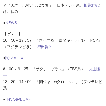
※『天才！志村どうぶつ園 』（日本テレビ系、
相葉雅紀
）
はお休み。
●
NEWS
【ゲスト】
18：30～19：57 『超ハマる！ 爆笑キャラパレードSP』
（フジテレビ系）
増田貴久
●
関ジャニ∞
8：00～ 9：25 『サタデープラス』（TBS系）
丸山隆
平
13：30～14：00 『関ジャニ∞クロニクル』（フジテレビ
系）
●
Hey!Say!JUMP