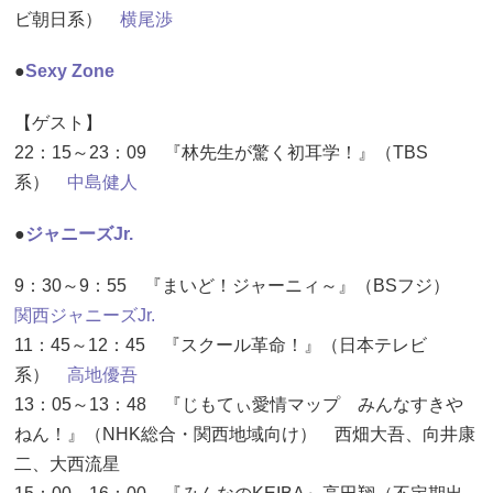
ビ朝日系）
横尾渉
●
Sexy Zone
【ゲスト】
22：15～23：09 『林先生が驚く初耳学！』（TBS
系）
中島健人
●
ジャニーズJr.
9：30～9：55 『まいど！ジャーニィ～』（BSフジ）
関西ジャニーズJr.
11：45～12：45 『スクール革命！』（日本テレビ
系）
高地優吾
13：05～13：48 『じもてぃ愛情マップ みんなすきや
ねん！』（NHK総合・関西地域向け） 西畑大吾、向井康
二、大西流星