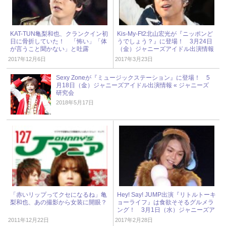
KAT-TUN亀梨和也、クランクイン初
Kis-My-Ft2北山宏光が『ニッポンど
日に骨折していた！ 「怖い」「体
うでしょう？』に登場！ 3月24日
が言うこと聞かない」と吐露
（金）ジャニーズアイドル出演情報
2017年12月6日
2017年3月23日
Sexy Zoneが『ミュージックステーション』に登場！ 5
月18日（金）ジャニーズアイドル出演情報 « ジャニーズ
研究会
2018年5月17日
「赤いリップってクセになるね」亀
Hey! Say! JUMP出演『リトルトーキ
梨和也、あの撮影から女装に開眼？
ョーライフ』は食欲そそるグルメラ
ング！ 3月1日（水）ジャニーズア
イドル出演情報
2011年12月22日
2017年2月28日