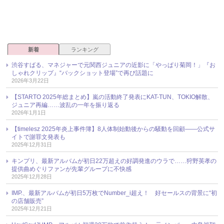
新着
ランキング
渋谷すばる、マネジャーで元関西ジュニアの近影に「やっぱり菊岡！」『お
しゃれクリップ』“バックショット登場”で再び話題に
2026年3月22日
【STARTO 2025年総まとめ】嵐の活動終了発表にKAT-TUN、TOKIO解散、
ジュニア再編……波乱の一年を振り返る
2026年1月1日
【timelesz 2025年炎上事件簿】8人体制始動後からの騒動を回顧――公式サ
イトで謝罪文発表も
2025年12月31日
キンプリ、最新アルバムが初日22万超えの好調発進のウラで……狩野英孝の
提供曲めぐりファンが先輩グループに不快感
2025年12月28日
IMP.、最新アルバムが初日5万枚でNumber_i超え！ 好セールスの背景に“初
の店舗販売”
2025年12月21日