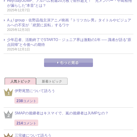
Hey!Say!JUMP、アルバム初週20万枚で前作超え！ 元メンバー・中島裕翔
が漏らした“本音”とは？
2025年12月7日
Aぇ! group・佐野晶哉主演アニメ映画『トリツカレ男』タイトルやビジュア
ルへの不安が「絶賛に反転」するワケ
2025年12月3日
少年忍者、活動終了でSTARTO・ジュニア界は激動の1年 ── 識者が語る“原
点回帰”と今後への期待
2025年12月1日
人気トピック
新着トピック
伊野尾慧について語ろう
238
コメント
SMAPの後継者はキスマイで、嵐の後継者はJUMPなの？
214
コメント
三宅健について語ろう