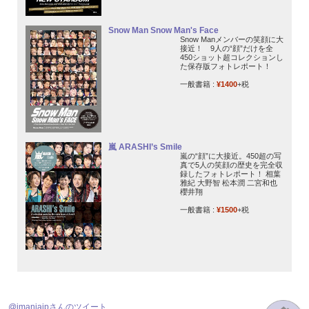
Snow Man Snow Man's Face
Snow Manメンバーの笑顔に大
接近！ 9人の“顔”だけを全
450ショット超コレクションし
た保存版フォトレポート！
一般書籍 :
¥1400
+税
嵐 ARASHI’s Smile
嵐の“顔”に大接近。450超の写
真で5人の笑顔の歴史を完全収
録したフォトレポート！ 相葉
雅紀 大野智 松本潤 二宮和也
櫻井翔
一般書籍 :
¥1500
+税
@jmaniajpさんのツイート