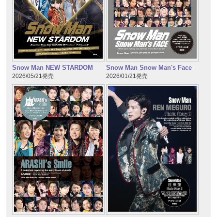
Snow Man NEW STARDOM
Snow Man Snow Man's Face
2026/05/21発売
2026/01/21発売