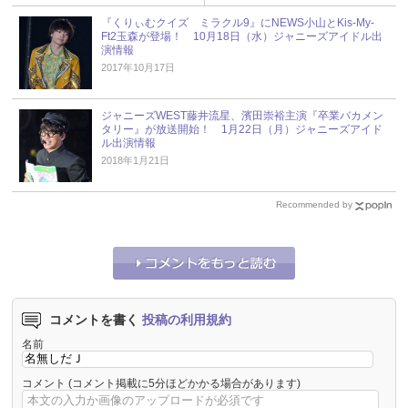
『くりぃむクイズ ミラクル9』にNEWS小山とKis-My-
Ft2玉森が登場！ 10月18日（水）ジャニーズアイドル出
演情報
2017年10月17日
ジャニーズWEST藤井流星、濱田崇裕主演『卒業バカメン
タリー』が放送開始！ 1月22日（月）ジャニーズアイド
ル出演情報
2018年1月21日
Recommended by
コメントを書く
投稿の利用規約
名前
コメント
(コメント掲載に5分ほどかかる場合があります)