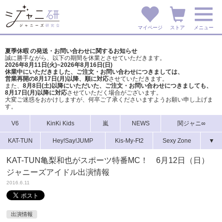
マイページ
ストア
メニュー
夏季休暇 の発送・お問い合わせに関するお知らせ
誠に勝手ながら、以下の期間を休業とさせていただきます。
2026年8月11日(火)~2026年8月16日(日)
休業中にいただきました、ご注文・お問い合わせにつきましては、
営業再開の8月17日(月)以降、順に対応
させていただきます。
また、
8月8日(土)以降にいただいた、ご注文・
お問い合わせにつきましても、
8月17日(月)以降に対応
させていただく場合がございます。
大変ご迷惑をおかけしますが、
何卒ご了承くださいますようお願い申し上げま
す。
V6
KinKi Kids
嵐
NEWS
関ジャニ∞
KAT-TUN
Hey!Say!JUMP
Kis-My-Ft2
Sexy Zone
▼
KAT-TUN亀梨和也がスポーツ特番MC！ 6月12日（日）
ジャニーズアイドル出演情報
2016.6.11
出演情報