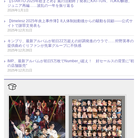
【STARTO 2025年総まとめ】嵐の活動終了発表にKAT-TUN、TOKIO解散、
ジュニア再編……波乱の一年を振り返る
2026年1月1日
【timelesz 2025年炎上事件簿】8人体制始動後からの騒動を回顧――公式サ
イトで謝罪文発表も
2025年12月31日
キンプリ、最新アルバムが初日22万超えの好調発進のウラで……狩野英孝の
提供曲めぐりファンが先輩グループに不快感
2025年12月28日
IMP.、最新アルバムが初日5万枚でNumber_i超え！ 好セールスの背景に“初
の店舗販売”
2025年12月21日