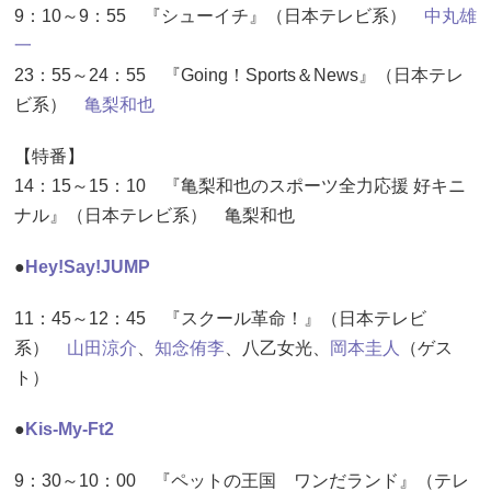
9：10～9：55 『シューイチ』（日本テレビ系）
中丸雄
一
23：55～24：55 『Going！Sports＆News』（日本テレ
ビ系）
亀梨和也
【特番】
14：15～15：10 『亀梨和也のスポーツ全力応援 好キニ
ナル』（日本テレビ系） 亀梨和也
●
Hey!Say!JUMP
11：45～12：45 『スクール革命！』（日本テレビ
系）
山田涼介
、
知念侑李
、八乙女光
、
岡本圭人
（ゲス
ト）
●
Kis-My-Ft2
9：30～10：00 『ペットの王国 ワンだランド』（テレ