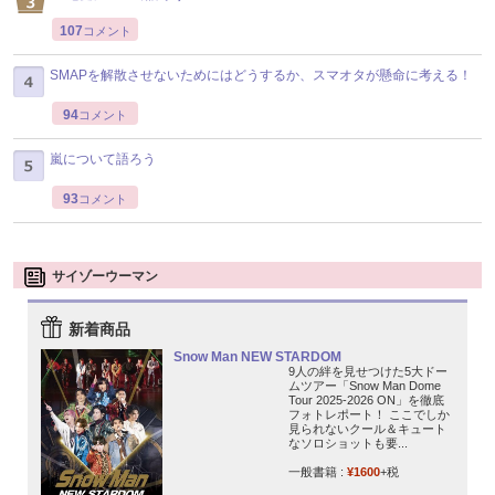
107
コメント
SMAPを解散させないためにはどうするか、スマオタが懸命に考える！
94
コメント
嵐について語ろう
93
コメント
サイゾーウーマン
新着商品
Snow Man NEW STARDOM
9人の絆を見せつけた5大ドー
ムツアー「Snow Man Dome
Tour 2025-2026 ON」を徹底
フォトレポート！ ここでしか
見られないクール＆キュート
なソロショットも要...
一般書籍 :
¥1600
+税