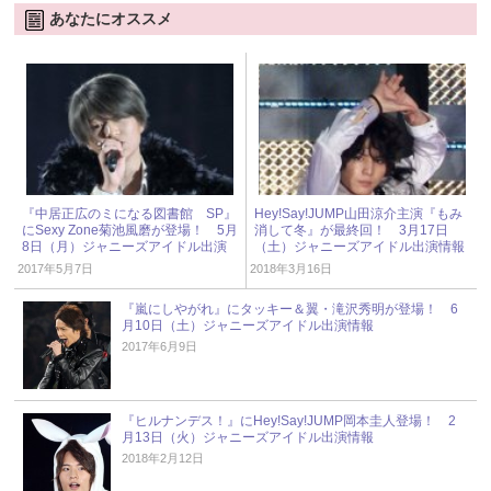
あなたにオススメ
『中居正広のミになる図書館 SP』
Hey!Say!JUMP山田涼介主演『もみ
にSexy Zone菊池風磨が登場！ 5月
消して冬』が最終回！ 3月17日
8日（月）ジャニーズアイドル出演
（土）ジャニーズアイドル出演情報
情報
2017年5月7日
2018年3月16日
『嵐にしやがれ』にタッキー＆翼・滝沢秀明が登場！ 6
月10日（土）ジャニーズアイドル出演情報
2017年6月9日
『ヒルナンデス！』にHey!Say!JUMP岡本圭人登場！ 2
月13日（火）ジャニーズアイドル出演情報
2018年2月12日