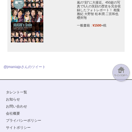
嵐の“顔”に大接近。450超の写
真で5人の笑顔の歴史を完全収
録したフォトレポート！ 相葉
雅紀 大野智 松本潤 二宮和也
櫻井翔
一般書籍 :
¥1500
+税
@jmaniajpさんのツイート
タレント一覧
お知らせ
お問い合わせ
会社概要
プライバシーポリシー
サイトポリシー