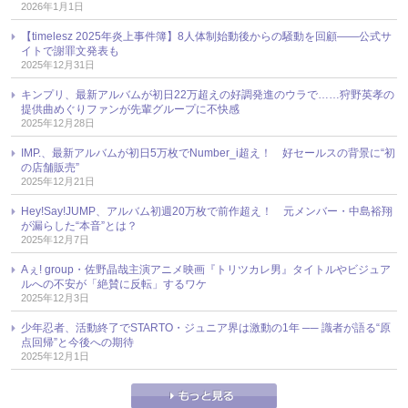
2026年1月1日
【timelesz 2025年炎上事件簿】8人体制始動後からの騒動を回顧――公式サ
イトで謝罪文発表も
2025年12月31日
キンプリ、最新アルバムが初日22万超えの好調発進のウラで……狩野英孝の
提供曲めぐりファンが先輩グループに不快感
2025年12月28日
IMP.、最新アルバムが初日5万枚でNumber_i超え！ 好セールスの背景に“初
の店舗販売”
2025年12月21日
Hey!Say!JUMP、アルバム初週20万枚で前作超え！ 元メンバー・中島裕翔
が漏らした“本音”とは？
2025年12月7日
Aぇ! group・佐野晶哉主演アニメ映画『トリツカレ男』タイトルやビジュア
ルへの不安が「絶賛に反転」するワケ
2025年12月3日
少年忍者、活動終了でSTARTO・ジュニア界は激動の1年 ── 識者が語る“原
点回帰”と今後への期待
2025年12月1日