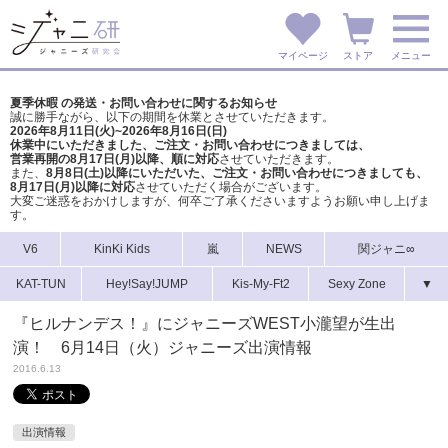
マイページ
ストア
メニュー
夏季休暇 の発送・お問い合わせに関するお知らせ
誠に勝手ながら、以下の期間を休業とさせていただきます。
2026年8月11日(火)~2026年8月16日(日)
休業中にいただきました、ご注文・お問い合わせにつきましては、
営業再開の8月17日(月)以降、順に対応
させていただきます。
また、
8月8日(土)以降にいただいた、ご注文・
お問い合わせにつきましても、
8月17日(月)以降に対応
させていただく場合がございます。
大変ご迷惑をおかけしますが、
何卒ご了承くださいますようお願い申し上げま
す。
V6
KinKi Kids
嵐
NEWS
関ジャニ∞
KAT-TUN
Hey!Say!JUMP
Kis-My-Ft2
Sexy Zone
▼
『ヒルナンデス！』にジャニーズWEST小瀧望が生出
演！ 6月14日（火）ジャニーズ出演情報
2016.6.13
出演情報