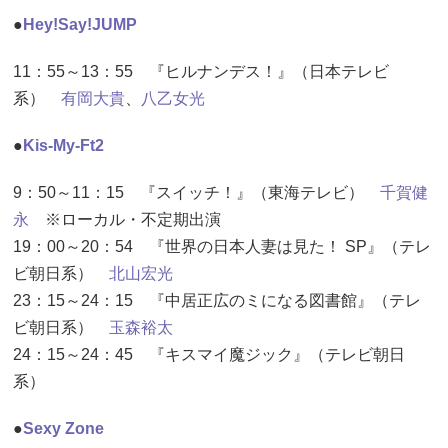
●
Hey!Say!JUMP
11：55～13：55 『ヒルナンデス！』（日本テレビ
系）
有岡大貴
、
八乙女光
●
Kis-My-Ft2
9：50～11：15 『スイッチ！』（東海テレビ）
千賀健
永
※ローカル・不定期出演
19：00～20：54 『世界の日本人妻は見た！ SP』（テレ
ビ朝日系）
北山宏光
23：15～24：15 『中居正広のミになる図書館』（テレ
ビ朝日系）
玉森裕太
24：15～24：45 『キスマイ魔ジック』（テレビ朝日
系）
●
Sexy Zone