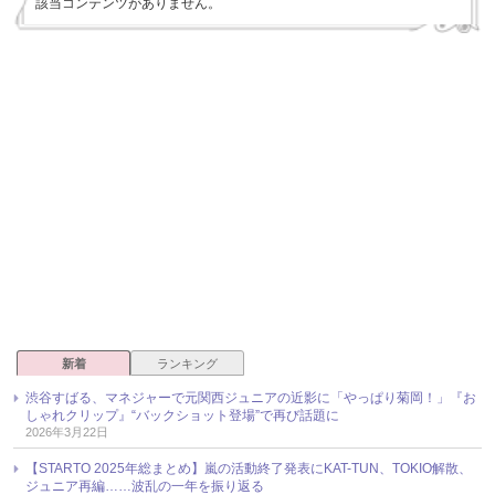
該当コンテンツがありません。
新着
ランキング
渋谷すばる、マネジャーで元関西ジュニアの近影に「やっぱり菊岡！」『お
しゃれクリップ』“バックショット登場”で再び話題に
2026年3月22日
【STARTO 2025年総まとめ】嵐の活動終了発表にKAT-TUN、TOKIO解散、
ジュニア再編……波乱の一年を振り返る