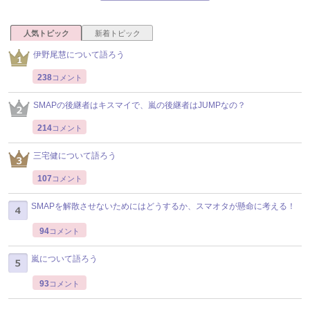
人気トピック
新着トピック
伊野尾慧について語ろう
238
コメント
SMAPの後継者はキスマイで、嵐の後継者はJUMPなの？
214
コメント
三宅健について語ろう
107
コメント
SMAPを解散させないためにはどうするか、スマオタが懸命に考える！
94
コメント
嵐について語ろう
93
コメント