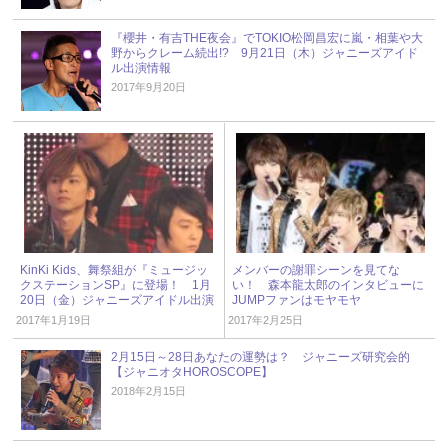
『櫻井・有吉THE夜会』でTOKIO松岡昌宏に嵐・相葉や大
野からクレーム続出!? 9月21日（木）ジャニーズアイド
ル出演情報
2017年9月20日
KinKi Kids、舞祭組が『ミュージッ
メンバーの謝罪シーンを見てな
クステーションSP』に登場！ 1月
い！ 森本龍太郎のインタビューに
20日（金）ジャニーズアイドル出演
JUMPファンはモヤモヤ
情報
2017年1月19日
2017年2月25日
2月15日～28日あなたの運勢は？ ジャニーズ研究会的
【ジャニオタHOROSCOPE】
2018年2月15日