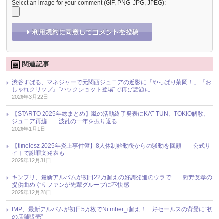
Select an image for your comment (GIF, PNG, JPG, JPEG):
関連記事
渋谷すばる、マネジャーで元関西ジュニアの近影に「やっぱり菊岡！」『お
しゃれクリップ』“バックショット登場”で再び話題に
2026年3月22日
【STARTO 2025年総まとめ】嵐の活動終了発表にKAT-TUN、TOKIO解散、
ジュニア再編……波乱の一年を振り返る
2026年1月1日
【timelesz 2025年炎上事件簿】8人体制始動後からの騒動を回顧――公式サ
イトで謝罪文発表も
2025年12月31日
キンプリ、最新アルバムが初日22万超えの好調発進のウラで……狩野英孝の
提供曲めぐりファンが先輩グループに不快感
2025年12月28日
IMP.、最新アルバムが初日5万枚でNumber_i超え！ 好セールスの背景に“初
の店舗販売”