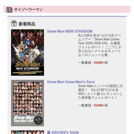
サイゾーウーマン
新着商品
Snow Man NEW STARDOM
9人の絆を見せつけた5大ドー
ムツアー「Snow Man Dome
Tour 2025-2026 ON」を徹底
フォトレポート！ ここでしか
見られないクール＆キュート
なソロショットも要...
一般書籍 :
¥1600
+税
Snow Man Snow Man's Face
Snow Manメンバーの笑顔に大
接近！ 9人の“顔”だけを全
450ショット超コレクションし
た保存版フォトレポート！
一般書籍 :
¥1400
+税
嵐 ARASHI’s Smile