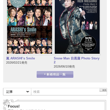
嵐 ARASHI’s Smile
Snow Man 目黒蓮 Photo Story
2
2026/02/21発売
2026/06/10発売
Focus!