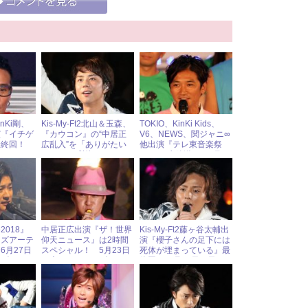
inKi剛、
Kis-My-Ft2北山＆玉森、
TOKIO、KinKi Kids、
演『イチゲ
『カウコン』の“中居正
V6、NEWS、関ジャニ∞
最終回！
広乱入”を「ありがたい
他出演『テレ東音楽祭
）ジャニー
こと」と感謝！
2017』生放送！ 6月28
演情報
日（水）ジャニーズアイ
ドル出演情報
018』
中居正広出演『ザ！世界
Kis-My-Ft2藤ヶ谷太輔出
ーズアーテ
仰天ニュース』は2時間
演『櫻子さんの足下には
6月27日
スペシャル！ 5月23日
死体が埋まっている』最
ーズアイド
（火）ジャニーズアイド
終回!! 6月25日（日）ジ
ル出演情報
ャニーズアイドル出演情
報