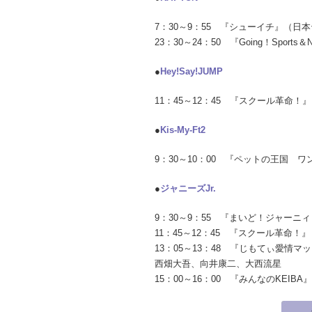
7：30～9：55 『シューイチ』（
23：30～24：50 『Going！Spor
●
Hey!Say!JUMP
11：45～12：45 『スクール革命
●
Kis-My-Ft2
9：30～10：00 『ペットの王国
●
ジャニーズJr.
9：30～9：55 『まいど！ジャーニ
11：45～12：45 『スクール革命
13：05～13：48 『じもてぃ愛
西畑大吾、向井康二、大西流星
15：00～16：00 『みんなのKEI