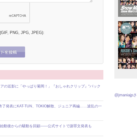
 (GIF, PNG, JPG, JPEG):
アの近影に「やっぱり菊岡！」『おしゃれクリップ』“バック
@jmania
動終了発表にKAT-TUN、TOKIO解散、ジュニア再編……波乱の一
】8人体制始動後からの騒動を回顧――公式サイトで謝罪文発表も