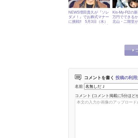
NEWS増田貴久が『ソレ
Kis-My-Ft2
ダメ！』でお葬式マナー
万円でできる
に挑戦!! 5月3日（水）
北山・二階堂
ジャニーズアイドル出演
う！ 10月3
情報
ャニーズアイ
報
コメントを書く
投稿の利用
名前
コメント
(コメント掲載に5分ほど