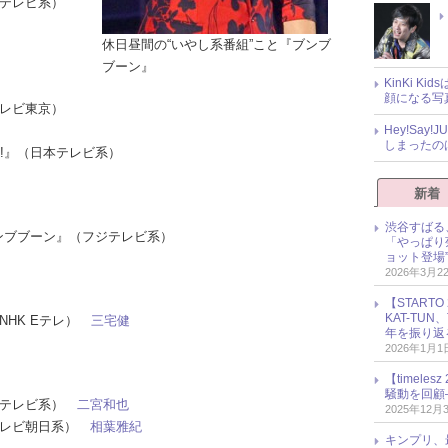
フジテレビ系）
休日昼間の“いやし系番組”こと『ブンブ
ブーン』
KinKi K
顔になる写
（テレビ東京）
Hey!Sa
しまったの
H!!』（日本テレビ系）
新着
渋谷すばる
sのブンブブーン』（フジテレビ系）
「やっぱり
ョット登場
2026年3月2
【START
KAT-TU
（NHK Eテレ）
三宅健
年を振り返
2026年1月1
【timel
騒動を回顧
日本テレビ系）
二宮和也
2025年12月
（テレビ朝日系）
相葉雅紀
キンプリ、