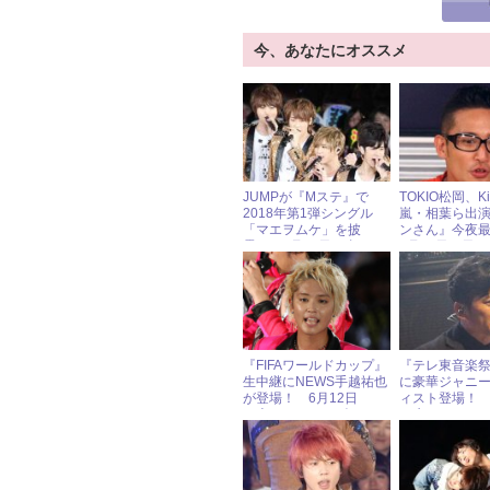
今、あなたにオススメ
JUMPが『Mステ』で
TOKIO松岡、K
2018年第1弾シングル
嵐・相葉ら出
「マエヲムケ」を披
ンさん』今夜
露！ 1月26日（金）ジ
3月19日（日
ャニーズアイドル出演情
ズアイドル出
報
『FIFAワールドカップ』
『テレ東音楽祭2
生中継にNEWS手越祐也
に豪華ジャニ
が登場！ 6月12日
ィスト登場！ 
（火）ジャニーズアイド
（水）ジャニ
ル出演情報
ル出演情報