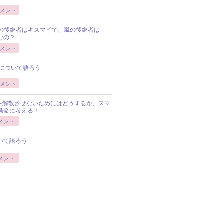
メント
Pの後継者はキスマイで、嵐の後継者は
Pなの？
メント
について語ろう
メント
Pを解散させないためにはどうするか、スマ
懸命に考える！
メント
いて語ろう
メント