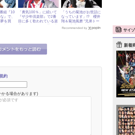
の新番組『10
「勇気100％」に続いて
「うちの菊池がお世話に
かな』で、
『ザ少年倶楽部』で2番
なっています」!? 櫻井
が夢を買
目に多く歌われている楽
翔＆菊池風磨 “兄弟トー
日（火）ジ
曲は、スタッフも驚く意
ク”が実現
Recommended by
サイゾ
ドル出演情
外なアノ曲！
新着
規約
かかる場合があります)