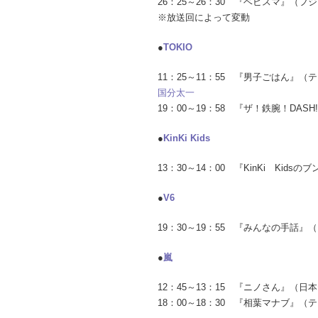
26：25～26：30 『ベビスマ』（
※放送回によって変動
●
TOKIO
11：25～11：55 『男子ごはん』
国分太一
19：00～19：58 『ザ！鉄腕！DAS
●
KinKi Kids
13：30～14：00 『KinKi Kid
●
V6
19：30～19：55 『みんなの手話』
●
嵐
12：45～13：15 『ニノさん』（
18：00～18：30 『相葉マナブ』