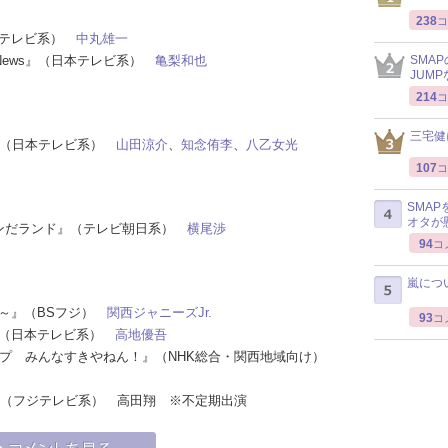
238
コ
日本テレビ系）
中丸雄一
ts＆News』（日本テレビ系）
亀梨和也
SMA
JUM
214
コ
三宅健
！』（日本テレビ系）
山田涼介
、
知念侑李
、
八乙女光
107
コ
SMA
オタが
 ワンだランド』（テレビ朝日系）
横尾渉
94
コ
嵐につ
ィ～』（BSフジ）
関西ジャニーズJr.
93
コ
！』（日本テレビ系）
高地優吾
情マップ みんなすきやねん！』（NHK総合・関西地域向け）
BA』（フジテレビ系） 高田翔 ※不定期出演