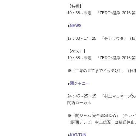
【特番】
19：58～未定 『ZERO×選挙 20
●
NEWS
17：00～17：25 『チカラウタ』（
【ゲスト】
19：58～未定 『ZERO×選挙 20
※『世界の果てまでイッテQ！』（日
●
関ジャニ∞
24：45～25：15 『村上マヨネ
関西ローカル
※『関ジャム 完全燃SHOW』（テレ
（関西テレビ、村上信五）は放送休止
●
KAT-TUN