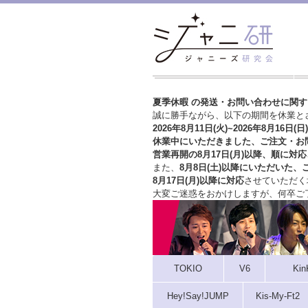
夏季休暇 の発送・お問い合わせに関
誠に勝手ながら、以下の期間を休業と
2026年8月11日(火)~2026年8月16日(日)
休業中にいただきました、ご注文・お
営業再開の8月17日(月)以降、順に対応
また、
8月8日(土)以降にいただいた、
8月17日(月)以降に対応
させていただく
大変ご迷惑をおかけしますが、
何卒ご
TOKIO
V6
Kin
Hey!Say!JUMP
Kis-My-Ft2