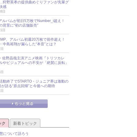
…狩野英孝の提供曲めぐりファンが先輩グ
快感
28日
新アルバムが初日5万枚でNumber_i超え！
の背景に“初の店舗販売”
21日
y!JUMP、アルバム初週20万枚で前作超え！
・中島裕翔が漏らした“本音”とは？
7日
oup・佐野晶哉主演アニメ映画『トリツカレ
ルやビジュアルへの不安が「絶賛に反転」
3日
活動終了でSTARTO・ジュニア界は激動の
識者が語る“原点回帰”と今後への期待
1日
ック
新着トピック
慧について語ろう