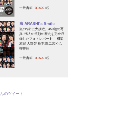
一般書籍 :
¥1400
+税
嵐 ARASHI’s Smile
嵐の“顔”に大接近。450超の写
真で5人の笑顔の歴史を完全収
録したフォトレポート！ 相葉
雅紀 大野智 松本潤 二宮和也
櫻井翔
一般書籍 :
¥1500
+税
jpさんのツイート