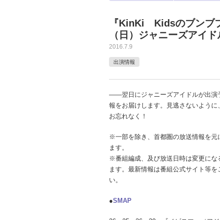
『KinKi Kidsのブン
（日）ジャニーズアイド
2016.7.9
出演情報
――翌日にジャニーズアイドルが出演
報をお届けします。見逃さないように
お忘れなく！
※一部を除き、首都圏の放送情報を元
ます。
※番組編成、及び放送日時は変更にな
ます。最新情報は番組公式サイト等を
い。
●
SMAP