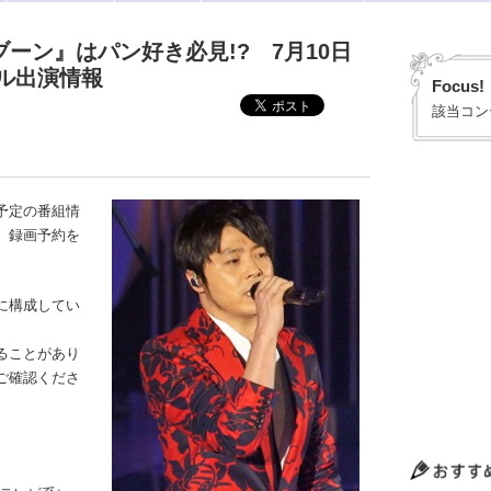
ブブーン』はパン好き必見!? 7月10日
ル出演情報
Focus!
該当コン
予定の番組情
、録画予約を
に構成してい
ることがあり
ご確認くださ