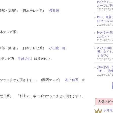
のウラで…
ループに不
2025年12月
16 第1部・第2部』（日本テレビ系）
櫻井翔
IMP.、最
好セールス
2025年12月
日本テレビ系）
Hey!Sa
元メンバー
2025年12月
16 第1部・第2部』（日本テレビ系）
小山慶一郎
Aぇ! gr
男』タイト
するワケ
本テレビ系、
手越祐也
）は放送休止。
2025年12月
少年忍者、
1年 ── 
2025年12月
ーズのツッコませて頂きます！』（関西テレビ）
村上信五
※
ビ朝日系）、『村上マヨネーズのツッコませて頂きます！』
。
人気トピ
伊野尾