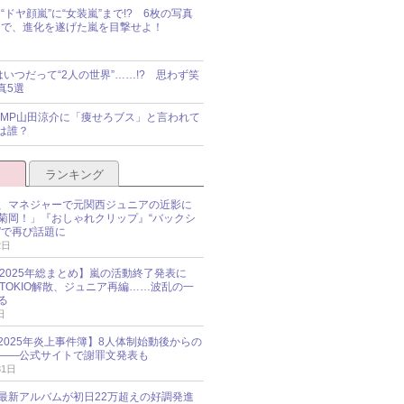
“ドヤ顔嵐”に“女装嵐”まで!? 6枚の写真
で、進化を遂げた嵐を目撃せよ！
idsはいつだって“2人の世界”……!? 思わず笑
真5選
y!JUMP山田涼介に「痩せろブス」と言われて
は誰？
ランキング
、マネジャーで元関西ジュニアの近影に
菊岡！」『おしゃれクリップ』“バックシ
”で再び話題に
2日
O 2025年総まとめ】嵐の活動終了発表に
N、TOKIO解散、ジュニア再編……波乱の一
る
日
esz 2025年炎上事件簿】8人体制始動後からの
――公式サイトで謝罪文発表も
31日
最新アルバムが初日22万超えの好調発進