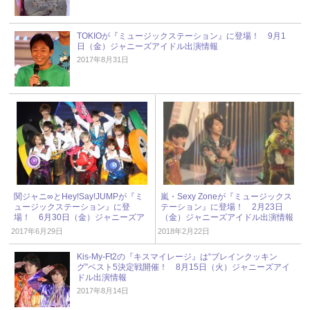
TOKIOが『ミュージックステーション』に登場！ 9月1
日（金）ジャニーズアイドル出演情報
2017年8月31日
関ジャニ∞とHey!Say!JUMPが『ミ
嵐・Sexy Zoneが『ミュージックス
ュージックステーション』に登
テーション』に登場！ 2月23日
場！ 6月30日（金）ジャニーズア
（金）ジャニーズアイドル出演情報
イドル出演情報
2017年6月29日
2018年2月22日
Kis-My-Ft2の『キスマイレージ』は“ブレインクッキン
グ”ベスト5決定戦開催！ 8月15日（火）ジャニーズアイ
ドル出演情報
2017年8月14日