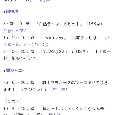
●
NEWS
8：00～ 9：55 『白熱ライブ ビビット』（TBS系）
加藤シゲアキ
15：50～16：53 『news every.』（日本テレビ系）
小
山慶一郎
※不定期出演
24：50～25：20 『NEWSな2人』（TBS系） 小山慶一
郎、加藤シゲアキ
●
関ジャニ∞
26：05～26：35 『村上マヨネーズのツッコませて頂き
ます！』（フジテレビ）
村上信五
【ゲスト】
15：48～15：50 『超えろ！ハットリくんとなつみ先