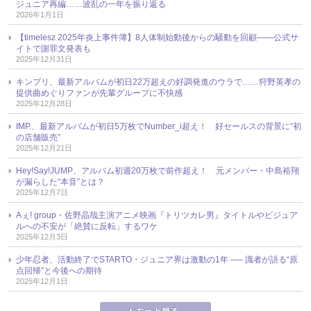
ジュニア再編……波乱の一年を振り返る
2026年1月1日
【timelesz 2025年炎上事件簿】8人体制始動後からの騒動を回顧――公式サ
イトで謝罪文発表も
2025年12月31日
キンプリ、最新アルバムが初日22万超えの好調発進のウラで……狩野英孝の
提供曲めぐりファンが先輩グループに不快感
2025年12月28日
IMP.、最新アルバムが初日5万枚でNumber_i超え！ 好セールスの背景に“初
の店舗販売”
2025年12月21日
Hey!Say!JUMP、アルバム初週20万枚で前作超え！ 元メンバー・中島裕翔
が漏らした“本音”とは？
2025年12月7日
Aぇ! group・佐野晶哉主演アニメ映画『トリツカレ男』タイトルやビジュア
ルへの不安が「絶賛に反転」するワケ
2025年12月3日
少年忍者、活動終了でSTARTO・ジュニア界は激動の1年 ── 識者が語る“原
点回帰”と今後への期待
2025年12月1日