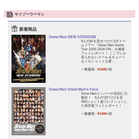
サイゾーウーマン
新着商品
Snow Man NEW STARDOM
9人の絆を見せつけた5大ドー
ムツアー「Snow Man Dome
Tour 2025-2026 ON」を徹底
フォトレポート！ ここでしか
見られないクール＆キュート
なソロショットも要...
一般書籍 :
¥1600
+税
Snow Man Snow Man's Face
Snow Manメンバーの笑顔に大
接近！ 9人の“顔”だけを全
450ショット超コレクションし
た保存版フォトレポート！
一般書籍 :
¥1400
+税