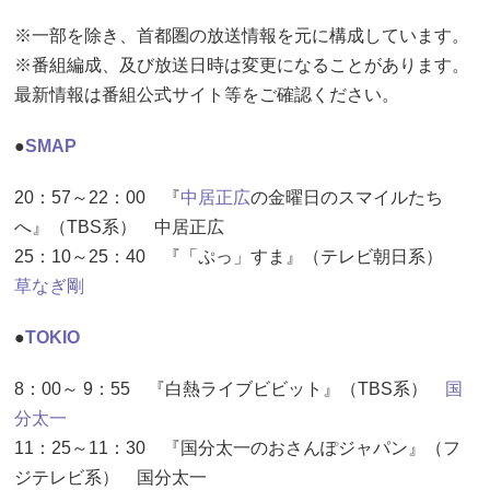
※一部を除き、首都圏の放送情報を元に構成しています。
※番組編成、及び放送日時は変更になることがあります。
最新情報は番組公式サイト等をご確認ください。
●
SMAP
20：57～22：00 『
中居正広
の金曜日のスマイルたち
へ』（TBS系） 中居正広
25：10～25：40 『「ぷっ」すま』（テレビ朝日系）
草なぎ剛
●
TOKIO
8：00～ 9：55 『白熱ライブビビット』（TBS系）
国
分太一
11：25～11：30 『国分太一のおさんぽジャパン』（フ
ジテレビ系） 国分太一