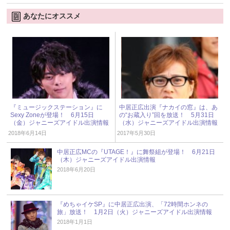
あなたにオススメ
『ミュージックステーション』に
中居正広出演『ナカイの窓』は、あ
Sexy Zoneが登場！ 6月15日
の“お蔵入り”回を放送！ 5月31日
（金）ジャニーズアイドル出演情報
（水）ジャニーズアイドル出演情報
2018年6月14日
2017年5月30日
中居正広MCの『UTAGE！』に舞祭組が登場！ 6月21日
（木）ジャニーズアイドル出演情報
2018年6月20日
『めちゃイケSP』に中居正広出演、「72時間ホンネの
旅」放送！ 1月2日（火）ジャニーズアイドル出演情報
2018年1月1日