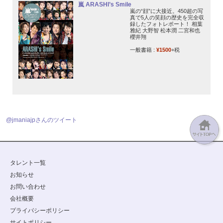
嵐 ARASHI’s Smile
嵐の“顔”に大接近。450超の写
真で5人の笑顔の歴史を完全収
録したフォトレポート！ 相葉
雅紀 大野智 松本潤 二宮和也
櫻井翔
一般書籍 :
¥1500
+税
@jmaniajpさんのツイート
タレント一覧
お知らせ
お問い合わせ
会社概要
プライバシーポリシー
サイトポリシー