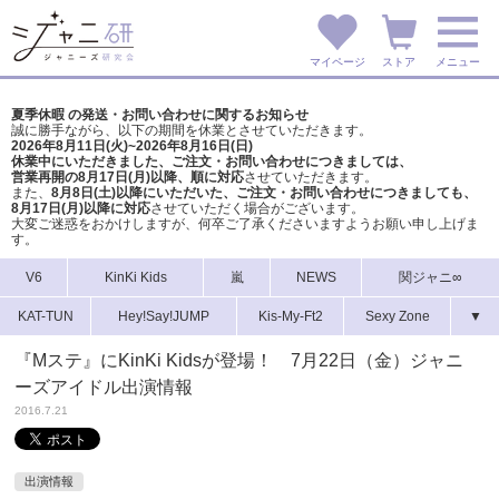
マイページ
ストア
メニュー
夏季休暇 の発送・お問い合わせに関するお知らせ
誠に勝手ながら、以下の期間を休業とさせていただきます。
2026年8月11日(火)~2026年8月16日(日)
休業中にいただきました、ご注文・お問い合わせにつきましては、
営業再開の8月17日(月)以降、順に対応
させていただきます。
また、
8月8日(土)以降にいただいた、ご注文・
お問い合わせにつきましても、
8月17日(月)以降に対応
させていただく場合がございます。
大変ご迷惑をおかけしますが、
何卒ご了承くださいますようお願い申し上げま
す。
V6
KinKi Kids
嵐
NEWS
関ジャニ∞
KAT-TUN
Hey!Say!JUMP
Kis-My-Ft2
Sexy Zone
▼
『Mステ』にKinKi Kidsが登場！ 7月22日（金）ジャニ
ーズアイドル出演情報
2016.7.21
出演情報