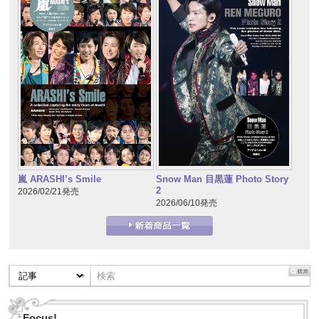
嵐 ARASHI’s Smile
Snow Man 目黒蓮 Photo Story
2
2026/02/21発売
2026/06/10発売
Focus!