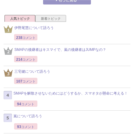
人気トピック
新着トピック
伊野尾慧について語ろう
238
コメント
SMAPの後継者はキスマイで、嵐の後継者はJUMPなの？
214
コメント
三宅健について語ろう
107
コメント
SMAPを解散させないためにはどうするか、スマオタが懸命に考える！
94
コメント
嵐について語ろう
93
コメント