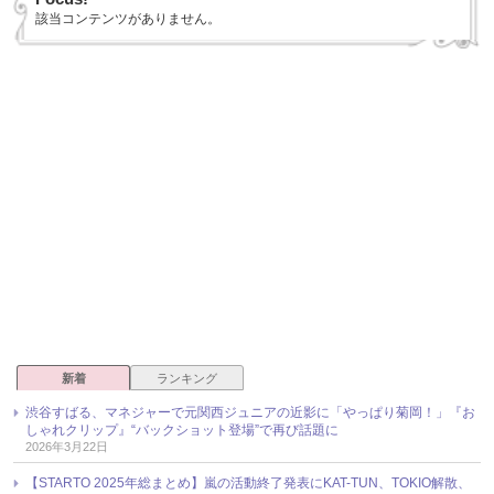
該当コンテンツがありません。
新着
ランキング
渋谷すばる、マネジャーで元関西ジュニアの近影に「やっぱり菊岡！」『お
しゃれクリップ』“バックショット登場”で再び話題に
2026年3月22日
【STARTO 2025年総まとめ】嵐の活動終了発表にKAT-TUN、TOKIO解散、