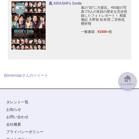
嵐 ARASHI’s Smile
嵐の“顔”に大接近。450超の写
真で5人の笑顔の歴史を完全収
録したフォトレポート！ 相葉
雅紀 大野智 松本潤 二宮和也
櫻井翔
一般書籍 :
¥1500
+税
@jmaniajpさんのツイート
タレント一覧
お知らせ
お問い合わせ
会社概要
プライバシーポリシー