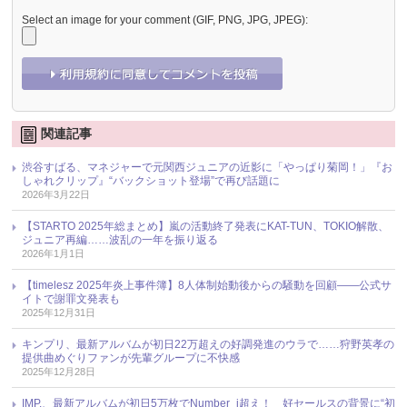
Select an image for your comment (GIF, PNG, JPG, JPEG):
関連記事
渋谷すばる、マネジャーで元関西ジュニアの近影に「やっぱり菊岡！」『お
しゃれクリップ』“バックショット登場”で再び話題に
2026年3月22日
【STARTO 2025年総まとめ】嵐の活動終了発表にKAT-TUN、TOKIO解散、
ジュニア再編……波乱の一年を振り返る
2026年1月1日
【timelesz 2025年炎上事件簿】8人体制始動後からの騒動を回顧――公式サ
イトで謝罪文発表も
2025年12月31日
キンプリ、最新アルバムが初日22万超えの好調発進のウラで……狩野英孝の
提供曲めぐりファンが先輩グループに不快感
2025年12月28日
IMP.、最新アルバムが初日5万枚でNumber_i超え！ 好セールスの背景に“初