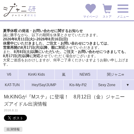
マイページ
ストア
メニュー
夏季休暇 の発送・お問い合わせに関するお知らせ
誠に勝手ながら、以下の期間を休業とさせていただきます。
2026年8月11日(火)~2026年8月16日(日)
休業中にいただきました、ご注文・お問い合わせにつきましては、
営業再開の8月17日(月)以降、順に対応
させていただきます。
また、
8月8日(土)以降にいただいた、ご注文・
お問い合わせにつきましても、
8月17日(月)以降に対応
させていただく場合がございます。
大変ご迷惑をおかけしますが、
何卒ご了承くださいますようお願い申し上げま
す。
V6
KinKi Kids
嵐
NEWS
関ジャニ∞
KAT-TUN
Hey!Say!JUMP
Kis-My-Ft2
Sexy Zone
▼
Mr.KINGが『Mステ』に登場！ 8月12日（金）ジャニー
ズアイドル出演情報
2016.8.11
出演情報