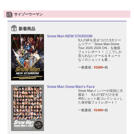
サイゾーウーマン
新着商品
Snow Man NEW STARDOM
9人の絆を見せつけた5大ドー
ムツアー「Snow Man Dome
Tour 2025-2026 ON」を徹底
フォトレポート！ ここでしか
見られないクール＆キュート
なソロショットも要...
一般書籍 :
¥1600
+税
Snow Man Snow Man's Face
Snow Manメンバーの笑顔に大
接近！ 9人の“顔”だけを全
450ショット超コレクションし
た保存版フォトレポート！
一般書籍 :
¥1400
+税