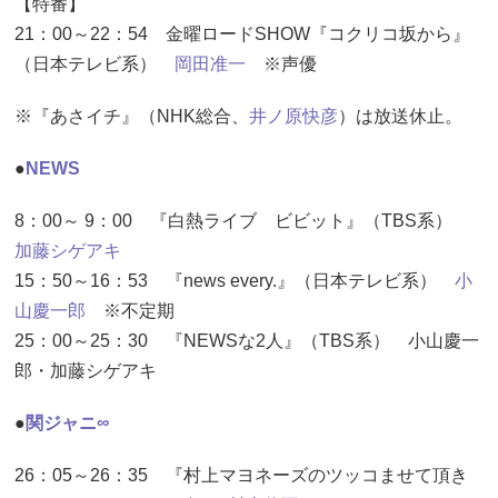
【特番】
21：00～22：54 金曜ロードSHOW『コクリコ坂から』
（日本テレビ系）
岡田准一
※声優
※『あさイチ』（NHK総合、
井ノ原快彦
）は放送休止。
●
NEWS
8：00～ 9：00 『白熱ライブ ビビット』（TBS系）
加藤シゲアキ
15：50～16：53 『news every.』（日本テレビ系）
小
山慶一郎
※不定期
25：00～25：30 『NEWSな2人』（TBS系） 小山慶一
郎・加藤シゲアキ
●
関ジャニ∞
26：05～26：35 『村上マヨネーズのツッコませて頂き