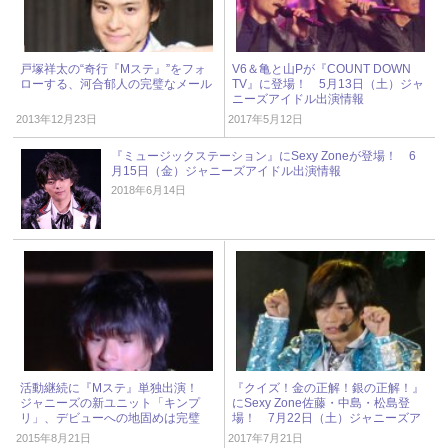
戸塚祥太の“奇行『Mステ』”をフォ
V6＆亀と山Pが『COUNT DOWN
ローする、河合郁人の完璧なメール
TV』に登場！ 5月13日（土）ジャ
ニーズアイドル出演情報
2013年12月23日
2017年5月12日
『ミュージックステーション』にSexy Zoneが登場！ 6
月15日（金）ジャニーズアイドル出演情報
2018年6月14日
活動継続に『Mステ』単独出演！
『クイズ！金の正解！銀の正解！』
ジャニーズの新ユニット「キンプ
にSexy Zone佐藤・中島・松島登
リ」、デビューへの地固めは完璧
場！ 7月22日（土）ジャニーズア
イドル出演情報
2015年8月21日
2017年7月21日