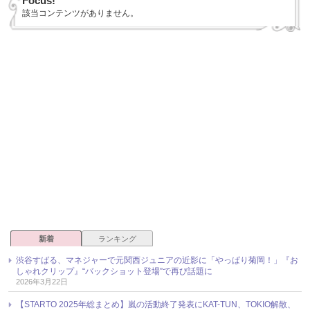
Focus!
該当コンテンツがありません。
新着
ランキング
渋谷すばる、マネジャーで元関西ジュニアの近影に「やっぱり菊岡！」『お
しゃれクリップ』“バックショット登場”で再び話題に
2026年3月22日
【STARTO 2025年総まとめ】嵐の活動終了発表にKAT-TUN、TOKIO解散、