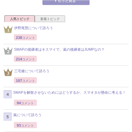
人気トピック
新着トピック
伊野尾慧について語ろう
238
コメント
SMAPの後継者はキスマイで、嵐の後継者はJUMPなの？
214
コメント
三宅健について語ろう
107
コメント
SMAPを解散させないためにはどうするか、スマオタが懸命に考える！
94
コメント
嵐について語ろう
93
コメント