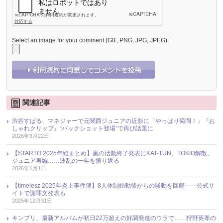
Select an image for your comment (GIF, PNG, JPG, JPEG):
関連記事
渋谷すばる、マネジャーで元関西ジュニアの近影に「やっぱり菊岡！」『お
しゃれクリップ』“バックショット登場”で再び話題に
2026年3月22日
【STARTO 2025年総まとめ】嵐の活動終了発表にKAT-TUN、TOKIO解散、
ジュニア再編……波乱の一年を振り返る
2026年1月1日
【timelesz 2025年炎上事件簿】8人体制始動後からの騒動を回顧――公式サ
イトで謝罪文発表も
2025年12月31日
キンプリ、最新アルバムが初日22万超えの好調発進のウラで……狩野英孝の