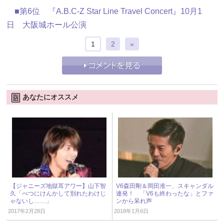
■第6位 『A.B.C-Z Star Line Travel Concert』10月1
日 大阪城ホール公演
1
2
»
あなたにオススメ
【ジャニーズ地獄耳アワー】山下智
V6森田剛＆岡田准一、スキャンダル
久「べつにけんかして別れたわけじ
連発！ 「V6も終わったな」とファ
ゃないし……」
ンから呆れ声
2017年2月28日
2018年1月6日