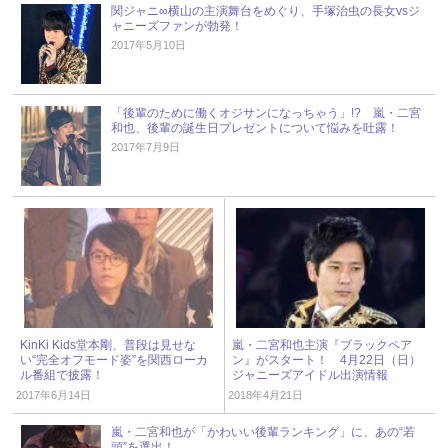
関ジャニ∞横山の主演舞台をめぐり、手塚治虫の長女vsジ
ャニーズファンが勃発！
2017年5月10日
「後輩のために働くオジサンになっちゃう」!? 嵐・二宮
和也、後輩の誕生日プレゼントについて悩みを吐露！
2017年7月9日
KinKi Kids堂本剛、普段は見せな
嵐・二宮和也主演『ブラックペア
い“完全オフモード姿”を関西ローカ
ン』がスタート！ 4月22日（日）
ル番組で披露！
ジャニーズアイドル出演情報
2017年6月14日
2018年4月21日
嵐・二宮和也が「かわいい後輩ランキング」に、あの“若
頭”を選出！