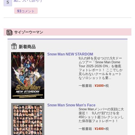
嵐について語ろう
93
コメント
サイゾーウーマン
新着商品
Snow Man NEW STARDOM
9人の絆を見せつけた5大ドー
ムツアー「Snow Man Dome
Tour 2025-2026 ON」を徹底
フォトレポート！ ここでしか
見られないクール＆キュート
なソロショットも要...
一般書籍 :
¥1600
+税
Snow Man Snow Man's Face
Snow Manメンバーの笑顔に大
接近！ 9人の“顔”だけを全
450ショット超コレクションし
た保存版フォトレポート！
一般書籍 :
¥1400
+税