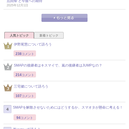
点回帰”と今後への期待
2025年12月1日
人気トピック
新着トピック
伊野尾慧について語ろう
238
コメント
SMAPの後継者はキスマイで、嵐の後継者はJUMPなの？
214
コメント
三宅健について語ろう
107
コメント
SMAPを解散させないためにはどうするか、スマオタが懸命に考える！
94
コメント