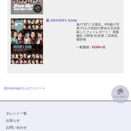
嵐 ARASHI’s Smile
嵐の“顔”に大接近。450超の写
真で5人の笑顔の歴史を完全収
録したフォトレポート！ 相葉
雅紀 大野智 松本潤 二宮和也
櫻井翔
一般書籍 :
¥1500
+税
@jmaniajpさんのツイート
タレント一覧
お知らせ
お問い合わせ