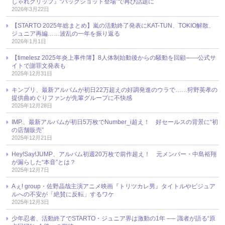
しゃれクリップ』“バックショット登場”で再び話題に
2026年3月22日
【STARTO 2025年総まとめ】嵐の活動終了発表にKAT-TUN、TOKIO解散、
ジュニア再編……波乱の一年を振り返る
2026年1月1日
【timelesz 2025年炎上事件簿】8人体制始動後からの騒動を回顧――公式サ
イトで謝罪文発表も
2025年12月31日
キンプリ、最新アルバムが初日22万超えの好調発進のウラで……狩野英孝の
提供曲めぐりファンが先輩グループに不快感
2025年12月28日
IMP.、最新アルバムが初日5万枚でNumber_i超え！ 好セールスの背景に“初
の店舗販売”
2025年12月21日
Hey!Say!JUMP、アルバム初週20万枚で前作超え！ 元メンバー・中島裕翔
が漏らした“本音”とは？
2025年12月7日
Aぇ! group・佐野晶哉主演アニメ映画『トリツカレ男』タイトルやビジュア
ルへの不安が「絶賛に反転」するワケ
2025年12月3日
少年忍者、活動終了でSTARTO・ジュニア界は激動の1年 ── 識者が語る“原