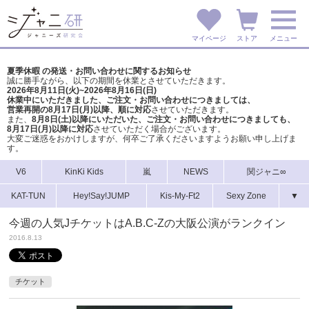
マイページ
ストア
メニュー
夏季休暇 の発送・お問い合わせに関するお知らせ
誠に勝手ながら、以下の期間を休業とさせていただきます。
2026年8月11日(火)~2026年8月16日(日)
休業中にいただきました、ご注文・お問い合わせにつきましては、
営業再開の8月17日(月)以降、順に対応
させていただきます。
また、
8月8日(土)以降にいただいた、ご注文・
お問い合わせにつきましても、
8月17日(月)以降に対応
させていただく場合がございます。
大変ご迷惑をおかけしますが、
何卒ご了承くださいますようお願い申し上げま
す。
V6
KinKi Kids
嵐
NEWS
関ジャニ∞
KAT-TUN
Hey!Say!JUMP
Kis-My-Ft2
Sexy Zone
▼
今週の人気JチケットはA.B.C-Zの大阪公演がランクイン
2016.8.13
チケット