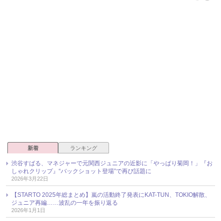
新着
ランキング
渋谷すばる、マネジャーで元関西ジュニアの近影に「やっぱり菊岡！」『お
しゃれクリップ』“バックショット登場”で再び話題に
2026年3月22日
【STARTO 2025年総まとめ】嵐の活動終了発表にKAT-TUN、TOKIO解散、
ジュニア再編……波乱の一年を振り返る
2026年1月1日