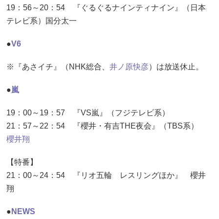
19：56～20：54 『ぐるぐるナインティナイン』（日本
テレビ系）国分太一
●
V6
※『あさイチ』（NHK総合、
井ノ原快彦
）は放送休止。
●
嵐
19：00～19：57 『VS嵐』（フジテレビ系）
21：57～22：54 『櫻井・有吉THE夜会』（TBS系）
櫻井翔
【特番】
21：00～24：54 『リオ五輪 レスリングほか』 櫻井
翔
●
NEWS