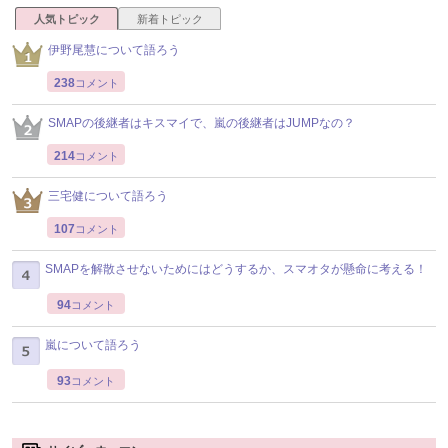
人気トピック
新着トピック
伊野尾慧について語ろう
238
コメント
SMAPの後継者はキスマイで、嵐の後継者はJUMPなの？
214
コメント
三宅健について語ろう
107
コメント
SMAPを解散させないためにはどうするか、スマオタが懸命に考える！
94
コメント
嵐について語ろう
93
コメント