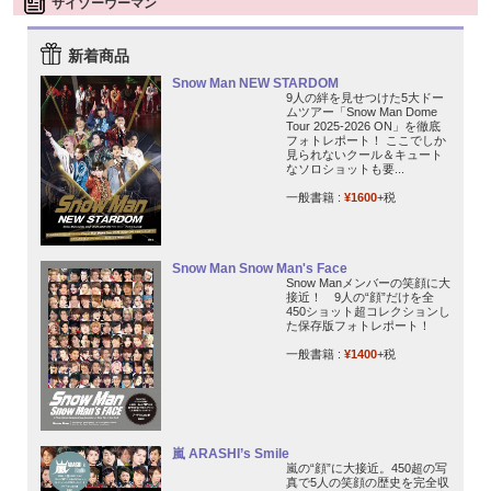
サイゾーウーマン
新着商品
Snow Man NEW STARDOM
9人の絆を見せつけた5大ドー
ムツアー「Snow Man Dome
Tour 2025-2026 ON」を徹底
フォトレポート！ ここでしか
見られないクール＆キュート
なソロショットも要...
一般書籍 :
¥1600
+税
Snow Man Snow Man's Face
Snow Manメンバーの笑顔に大
接近！ 9人の“顔”だけを全
450ショット超コレクションし
た保存版フォトレポート！
一般書籍 :
¥1400
+税
嵐 ARASHI’s Smile
嵐の“顔”に大接近。450超の写
真で5人の笑顔の歴史を完全収