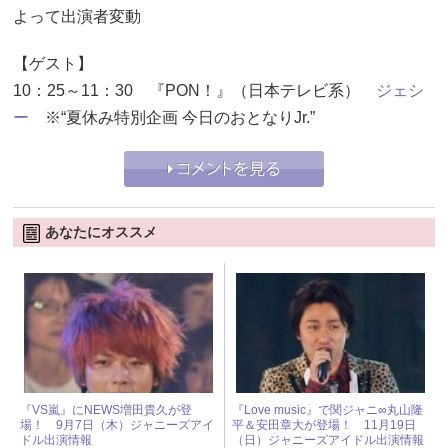
よって出演者変動
【ゲスト】
10：25～11：30 『PON！』（日本テレビ系）
ジェシ
ー
※“夏休み特別企画 今日のおとなりJr.”
あなたにオススメ
『VS嵐』にNEWS増田貴久が登
『Love music』で関ジャニ∞丸山隆
場！ 9月7日（木）ジャニーズアイ
平＆安田章大が登場！ 11月19日
ドル出演情報
（日）ジャニーズアイドル出演情報