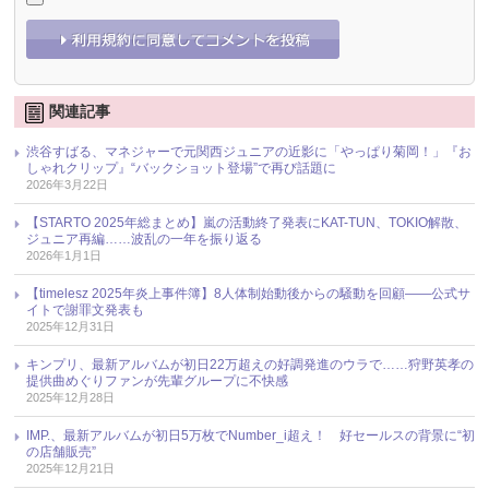
関連記事
渋谷すばる、マネジャーで元関西ジュニアの近影に「やっぱり菊岡！」『お
しゃれクリップ』“バックショット登場”で再び話題に
2026年3月22日
【STARTO 2025年総まとめ】嵐の活動終了発表にKAT-TUN、TOKIO解散、
ジュニア再編……波乱の一年を振り返る
2026年1月1日
【timelesz 2025年炎上事件簿】8人体制始動後からの騒動を回顧――公式サ
イトで謝罪文発表も
2025年12月31日
キンプリ、最新アルバムが初日22万超えの好調発進のウラで……狩野英孝の
提供曲めぐりファンが先輩グループに不快感
2025年12月28日
IMP.、最新アルバムが初日5万枚でNumber_i超え！ 好セールスの背景に“初
の店舗販売”
2025年12月21日