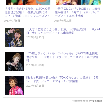
『櫻井・有吉THE夜会』にTOKIO長
中居正広MCの『UTAGE！』に舞祭
瀬智也が登場！ 長瀬が池袋に帰
組が登場！ 6月21日（木）ジャニ
る!? 7月6日（木）ジャニーズアイ
ーズアイドル出演情報
ドル出演情報
2017年7月5日
2018年6月20日
『天才！志村どうぶつ園 』に嵐・大野智が登場！ 6月24
日（土）ジャニーズアイドル出演情報
2017年6月23日
『THEカラオケバトル・スペシャル』にKAT-TUN上田竜
也が登場！ 10月11日（水）ジャニーズアイドル出演情
報
2017年10月10日
Kis-My-Ft2藤ヶ谷太輔が『TOKIOカケル』に登場！ 5月
17日（水）ジャニーズアイドル出演情報
2017年5月16日
Recommended by