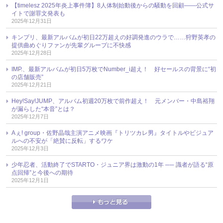
【timelesz 2025年炎上事件簿】8人体制始動後からの騒動を回顧――公式サ
イトで謝罪文発表も
2025年12月31日
キンプリ、最新アルバムが初日22万超えの好調発進のウラで……狩野英孝の
提供曲めぐりファンが先輩グループに不快感
2025年12月28日
IMP.、最新アルバムが初日5万枚でNumber_i超え！ 好セールスの背景に“初
の店舗販売”
2025年12月21日
Hey!Say!JUMP、アルバム初週20万枚で前作超え！ 元メンバー・中島裕翔
が漏らした“本音”とは？
2025年12月7日
Aぇ! group・佐野晶哉主演アニメ映画『トリツカレ男』タイトルやビジュア
ルへの不安が「絶賛に反転」するワケ
2025年12月3日
少年忍者、活動終了でSTARTO・ジュニア界は激動の1年 ── 識者が語る“原
点回帰”と今後への期待
2025年12月1日