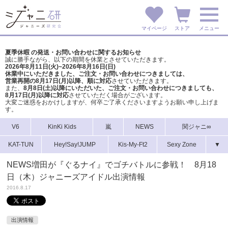
マイページ
ストア
メニュー
夏季休暇 の発送・お問い合わせに関するお知らせ
誠に勝手ながら、以下の期間を休業とさせていただきます。
2026年8月11日(火)~2026年8月16日(日)
休業中にいただきました、ご注文・お問い合わせにつきましては、
営業再開の8月17日(月)以降、順に対応
させていただきます。
また、
8月8日(土)以降にいただいた、ご注文・
お問い合わせにつきましても、
8月17日(月)以降に対応
させていただく場合がございます。
大変ご迷惑をおかけしますが、
何卒ご了承くださいますようお願い申し上げま
す。
V6
KinKi Kids
嵐
NEWS
関ジャニ∞
KAT-TUN
Hey!Say!JUMP
Kis-My-Ft2
Sexy Zone
▼
NEWS増田が『ぐるナイ』でゴチバトルに参戦！ 8月18
日（木）ジャニーズアイドル出演情報
2016.8.17
出演情報