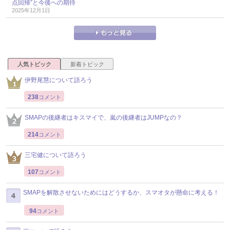
点回帰”と今後への期待
2025年12月1日
人気トピック
新着トピック
伊野尾慧について語ろう
238
コメント
SMAPの後継者はキスマイで、嵐の後継者はJUMPなの？
214
コメント
三宅健について語ろう
107
コメント
SMAPを解散させないためにはどうするか、スマオタが懸命に考える！
94
コメント