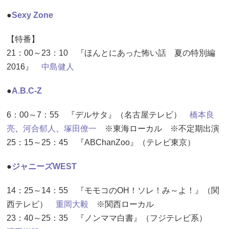
●
Sexy Zone
【特番】
21：00～23：10 『ほんとにあった怖い話 夏の特別編
2016』
中島健人
●
A.B.C-Z
6：00～7：55 『デルサタ』（名古屋テレビ）
橋本良
亮
、
河合郁人
、
塚田僚一
※東海ローカル ※不定期出演
25：15～25：45 『ABChanZoo』（テレビ東京）
●
ジャニーズWEST
14：25～14：55 『モモコのOH！ソレ！み～よ！』（関
西テレビ）
重岡大毅
※関西ローカル
23：40～25：35 『ノンママ白書』（フジテレビ系）