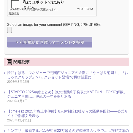
Select an image for your comment (GIF, PNG, JPG, JPEG):
関連記事
渋谷すばる、マネジャーで元関西ジュニアの近影に「やっぱり菊岡！」『お
しゃれクリップ』“バックショット登場”で再び話題に
2026年3月22日
【STARTO 2025年総まとめ】嵐の活動終了発表にKAT-TUN、TOKIO解散、
ジュニア再編……波乱の一年を振り返る
2026年1月1日
【timelesz 2025年炎上事件簿】8人体制始動後からの騒動を回顧――公式サ
イトで謝罪文発表も
2025年12月31日
キンプリ、最新アルバムが初日22万超えの好調発進のウラで……狩野英孝の