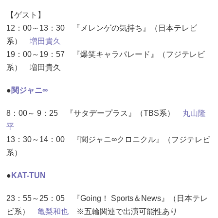
【ゲスト】
12：00～13：30 『メレンゲの気持ち』（日本テレビ
系）
増田貴久
19：00～19：57 『爆笑キャラパレード』（フジテレビ
系） 増田貴久
●
関ジャニ∞
8：00～ 9：25 『サタデープラス』（TBS系）
丸山隆
平
13：30～14：00 『関ジャニ∞クロニクル』（フジテレビ
系）
●
KAT-TUN
23：55～25：05 『Going！ Sports＆News』（日本テレ
ビ系）
亀梨和也
※五輪関連で出演可能性あり