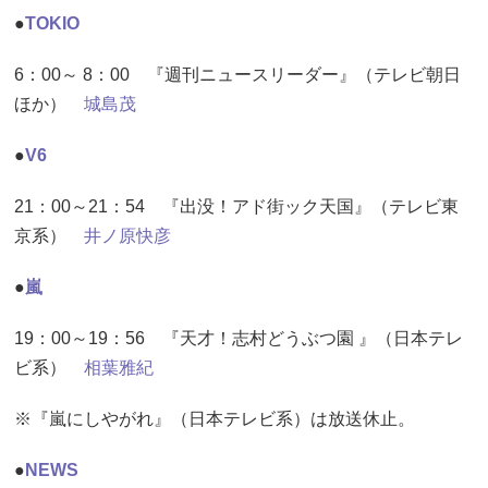
●
TOKIO
6：00～ 8：00 『週刊ニュースリーダー』（テレビ朝日
ほか）
城島茂
●
V6
21：00～21：54 『出没！アド街ック天国』（テレビ東
京系）
井ノ原快彦
●
嵐
19：00～19：56 『天才！志村どうぶつ園 』（日本テレ
ビ系）
相葉雅紀
※『嵐にしやがれ』（日本テレビ系）は放送休止。
●
NEWS