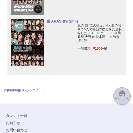
嵐 ARASHI’s Smile
嵐の“顔”に大接近。450超の写
真で5人の笑顔の歴史を完全収
録したフォトレポート！ 相葉
雅紀 大野智 松本潤 二宮和也
櫻井翔
一般書籍 :
¥1500
+税
@jmaniajpさんのツイート
タレント一覧
お知らせ
お問い合わせ