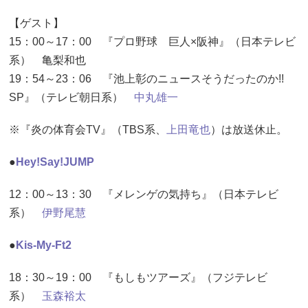
【ゲスト】
15：00～17：00 『プロ野球 巨人×阪神』（日本テレビ
系） 亀梨和也
19：54～23：06 『池上彰のニュースそうだったのか!!
SP』（テレビ朝日系）
中丸雄一
※『炎の体育会TV』（TBS系、
上田竜也
）は放送休止。
●
Hey!Say!JUMP
12：00～13：30 『メレンゲの気持ち』（日本テレビ
系）
伊野尾慧
●
Kis-My-Ft2
18：30～19：00 『もしもツアーズ』（フジテレビ
系）
玉森裕太