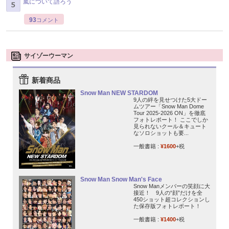
嵐について語ろう
93
コメント
サイゾーウーマン
新着商品
Snow Man NEW STARDOM
9人の絆を見せつけた5大ドー
ムツアー「Snow Man Dome
Tour 2025-2026 ON」を徹底
フォトレポート！ ここでしか
見られないクール＆キュート
なソロショットも要...
一般書籍 :
¥1600
+税
Snow Man Snow Man's Face
Snow Manメンバーの笑顔に大
接近！ 9人の“顔”だけを全
450ショット超コレクションし
た保存版フォトレポート！
一般書籍 :
¥1400
+税