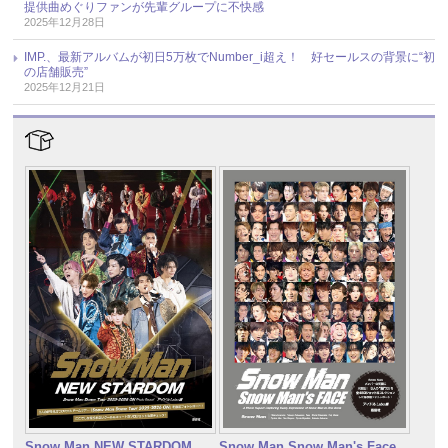
提供曲めぐりファンが先輩グループに不快感
2025年12月28日
IMP.、最新アルバムが初日5万枚でNumber_i超え！ 好セールスの背景に“初
の店舗販売”
2025年12月21日
Snow Man NEW STARDOM
Snow Man Snow Man's Face