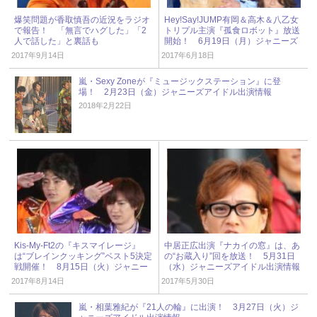
爆笑問題が香取慎吾の近況をラジオ
Hey!Say!JUMP有岡＆高木＆八乙女
で報告！ 「無言でハグした」「2
トリプル主演『孤食ロボット』放送
人で話した」と裏話も
開始！ 6月19日（月）ジャニーズ
アイドル出演情報
2017年9月14日
2017年6月18日
嵐・Sexy Zoneが『ミュージックステーション』に登
場！ 2月23日（金）ジャニーズアイドル出演情報
2018年2月22日
Kis-My-Ft2の『キスマイレージ』
中居正広出演『ナカイの窓』は、あ
は“ブレインクッキング”ベスト5決定
の“お蔵入り”回を放送！ 5月31日
戦開催！ 8月15日（火）ジャニー
（水）ジャニーズアイドル出演情報
ズアイドル出演情報
2017年8月14日
2017年5月30日
嵐・相葉雅紀が『21人の輪』に出演！ 3月27日（火）ジ