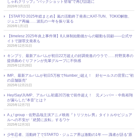
しゃれクリップ』“バックショット登場”で再び話題に
2026年3月22日
【STARTO 2025年総まとめ】嵐の活動終了発表にKAT-TUN、TOKIO解散、
ジュニア再編……波乱の一年を振り返る
2026年1月1日
【timelesz 2025年炎上事件簿】8人体制始動後からの騒動を回顧――公式サ
イトで謝罪文発表も
2025年12月31日
キンプリ、最新アルバムが初日22万超えの好調発進のウラで……狩野英孝の
提供曲めぐりファンが先輩グループに不快感
2025年12月28日
IMP.、最新アルバムが初日5万枚でNumber_i超え！ 好セールスの背景に“初
の店舗販売”
2025年12月21日
Hey!Say!JUMP、アルバム初週20万枚で前作超え！ 元メンバー・中島裕翔
が漏らした“本音”とは？
2025年12月7日
Aぇ! group・佐野晶哉主演アニメ映画『トリツカレ男』タイトルやビジュア
ルへの不安が「絶賛に反転」するワケ
2025年12月3日
少年忍者、活動終了でSTARTO・ジュニア界は激動の1年 ── 識者が語る“原