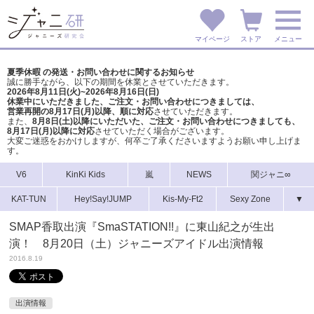
マイページ
ストア
メニュー
夏季休暇 の発送・お問い合わせに関するお知らせ
誠に勝手ながら、以下の期間を休業とさせていただきます。
2026年8月11日(火)~2026年8月16日(日)
休業中にいただきました、ご注文・お問い合わせにつきましては、
営業再開の8月17日(月)以降、順に対応
させていただきます。
また、
8月8日(土)以降にいただいた、ご注文・
お問い合わせにつきましても、
8月17日(月)以降に対応
させていただく場合がございます。
大変ご迷惑をおかけしますが、
何卒ご了承くださいますようお願い申し上げま
す。
V6
KinKi Kids
嵐
NEWS
関ジャニ∞
KAT-TUN
Hey!Say!JUMP
Kis-My-Ft2
Sexy Zone
▼
SMAP香取出演『SmaSTATION!!』に東山紀之が生出
演！ 8月20日（土）ジャニーズアイドル出演情報
2016.8.19
出演情報