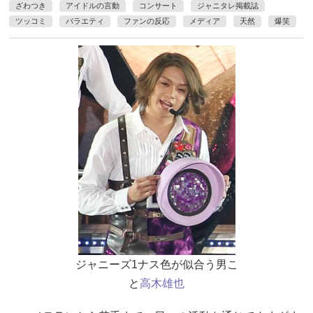
ざわつき
アイドルの言動
コンサート
ジャニタレ掲載誌
ツッコミ
バラエティ
ファンの反応
メディア
天然
爆笑
ジャニーズ1ナス色が似合う男こ
と
高木雄也