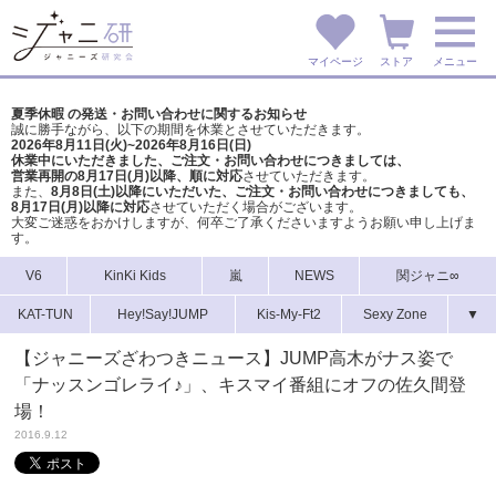
マイページ
ストア
メニュー
夏季休暇 の発送・お問い合わせに関するお知らせ
誠に勝手ながら、以下の期間を休業とさせていただきます。
2026年8月11日(火)~2026年8月16日(日)
休業中にいただきました、ご注文・お問い合わせにつきましては、
営業再開の8月17日(月)以降、順に対応
させていただきます。
また、
8月8日(土)以降にいただいた、ご注文・
お問い合わせにつきましても、
8月17日(月)以降に対応
させていただく場合がございます。
大変ご迷惑をおかけしますが、
何卒ご了承くださいますようお願い申し上げま
す。
V6
KinKi Kids
嵐
NEWS
関ジャニ∞
KAT-TUN
Hey!Say!JUMP
Kis-My-Ft2
Sexy Zone
▼
【ジャニーズざわつきニュース】JUMP高木がナス姿で
「ナッスンゴレライ♪」、キスマイ番組にオフの佐久間登
場！
2016.9.12