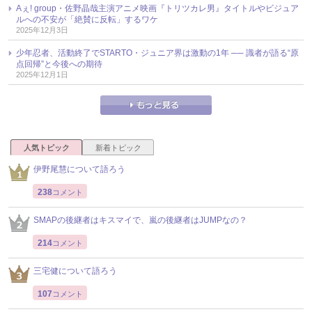
Aぇ! group・佐野晶哉主演アニメ映画『トリツカレ男』タイトルやビジュア
ルへの不安が「絶賛に反転」するワケ
2025年12月3日
少年忍者、活動終了でSTARTO・ジュニア界は激動の1年 ── 識者が語る“原
点回帰”と今後への期待
2025年12月1日
人気トピック
新着トピック
伊野尾慧について語ろう
238
コメント
SMAPの後継者はキスマイで、嵐の後継者はJUMPなの？
214
コメント
三宅健について語ろう
107
コメント