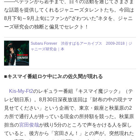
――ベテランから若手まで、日々の活動を通じてさまざま
な話題を提供してくれるジャニーズタレントたち。今回は
8月下旬～9月上旬にファンが“ざわついた”ネタを、ジャニ
ーズ研究会の独断と偏見でセレクト！
Subaru Forever 渋谷すばるアーカイブス 2009-2018｜ジ
ャニーズ研究会｜本
■キスマイ番組ロケ中にJr.の佐久間が現れる
Kis-My-Ft2
のレギュラー番組『キスマイ魔ジック』（テ
レビ朝日系）。8月30日深夜放送回は「財布の中の現ナマ
見せてください」という企画で、東京・銀座と秋葉原の2
カ所で通行人が持っている現金の所持額を競った。秋葉原
担当の
宮田俊哉
が残り5分のところで声をかける人を探し
ていると、後方から「宮田さん！」との声が。突然現れた