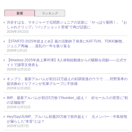
新着
ランキング
渋谷すばる、マネジャーで元関西ジュニアの近影に「やっぱり菊岡！」『お
しゃれクリップ』“バックショット登場”で再び話題に
2026年3月22日
【STARTO 2025年総まとめ】嵐の活動終了発表にKAT-TUN、TOKIO解散、
ジュニア再編……波乱の一年を振り返る
2026年1月1日
【timelesz 2025年炎上事件簿】8人体制始動後からの騒動を回顧――公式サ
イトで謝罪文発表も
2025年12月31日
キンプリ、最新アルバムが初日22万超えの好調発進のウラで……狩野英孝の
提供曲めぐりファンが先輩グループに不快感
2025年12月28日
IMP.、最新アルバムが初日5万枚でNumber_i超え！ 好セールスの背景に“初
の店舗販売”
2025年12月21日
Hey!Say!JUMP、アルバム初週20万枚で前作超え！ 元メンバー・中島裕翔
が漏らした“本音”とは？
2025年12月7日