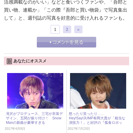
活感満載なのがいい」などと食いつくファンや、「吾郎と
買い物、連載か」「この際『吾郎と買い物袋』で写真集出
して」と、週刊誌の写真を好意的に受け入れるファンも。
1
2
»
あなたにオススメ
滝沢がプロデュース、三宅が衣装デ
怒ったり笑ったり……
ザイン、五関が振り付け！ Snow
Hey!Say!JUMP有岡大貴が「相当な
Manの新曲が豪華すぎる
演技力！」と好評の『孤食ロボッ
ト』第5話
2017年4月8日
2017年7月23日