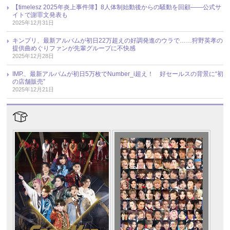
【timelesz 2025年炎上事件簿】8人体制始動後からの騒動を回顧――公式サ
イトで謝罪文発表も
2025年12月31日
キンプリ、最新アルバムが初日22万超えの好調発進のウラで……狩野英孝の
提供曲めぐりファンが先輩グループに不快感
2025年12月28日
IMP.、最新アルバムが初日5万枚でNumber_i超え！ 好セールスの背景に“初
の店舗販売”
2025年12月21日