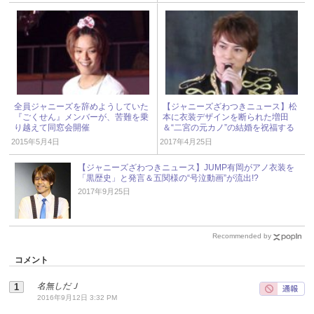
全員ジャニーズを辞めようしていた
【ジャニーズざわつきニュース】松
『ごくせん』メンバーが、苦難を乗
本に衣装デザインを断られた増田
り越えて同窓会開催
＆“二宮の元カノ”の結婚を祝福する
相葉
2015年5月4日
2017年4月25日
【ジャニーズざわつきニュース】JUMP有岡がアノ衣装を
「黒歴史」と発言＆五関様の“号泣動画”が流出!?
2017年9月25日
Recommended by
コメント
名無しだＪ
2016年9月12日 3:32 PM