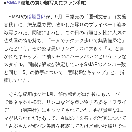
■
SMAP
稲垣の買い物写真にファン和む
SMAPの
稲垣吾郎
が、9月1日発売の「週刊文春」（文藝
春秋）に、惣菜屋で買い物をした帰りのプライベート姿を
激写された。同誌によれば、この日の稲垣は女性に人気の
惣菜屋の袋を持ち、「一人でテクテク歩いて無防備帰宅」
したという。その姿は黒いサングラスに大きく「5」と書
かれたキャップ、半袖シャツにハーフパンツというラフな
スタイル。同誌は解散が決定しているSMAPのメンバー数
と同じ「5」の数字について「意味深なキャップ」と、指
摘していた。
そんな稲垣は今年1月、解散報道が出た後にもスーパー
で長ネギや小松菜、リンゴなどを買い物する姿を「フライ
デー」（講談社）にキャッチされていた。再び貴重な1コ
マが見られただけあって、今回の「文春」の写真について
「吾郎さんが短パン美脚を披露してるけど買い物帰りで生