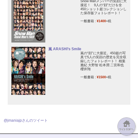
Snow Manメンバーの笑顔に大
接近！ 9人の“顔”だけを全
450ショット超コレクションし
た保存版フォトレポート！
一般書籍 :
¥1400
+税
嵐 ARASHI’s Smile
嵐の“顔”に大接近。450超の写
真で5人の笑顔の歴史を完全収
録したフォトレポート！ 相葉
雅紀 大野智 松本潤 二宮和也
櫻井翔
一般書籍 :
¥1500
+税
@jmaniajpさんのツイート