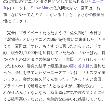
のは宮田の“アニメオタク仲間”として知られる
ジャニーズ
Jr.
内ユニット・
Snow Man
の佐久間大介で、宮田は「お
前、なにやってんの!? Jr.がいる！」と、まさかの後輩登
場にビックリ。
完全にプライベートだったようで、佐久間が「今日は
『暦物語』というアニメのBlu-rayを買いに来ました」と言
うと、宮田は「オレ、もうすでに買ったから」と、ドヤ
顔。現金2万1,000円を所持していたため、「やっぱね、持
つべきものはオタクの後輩だな」（宮田）とうれしそうだ
ったものの、勝負の結果は銀座担当の
藤ヶ谷太輔
の勝利だ
った。番組を見ていたジャニーズファンは「『キスマイ魔
ジック』、突然の佐久間くん笑った」「さっくんと宮田、
プライベートで遭遇とか2人ともさすが。運命だな」「こ
れが仕込みじゃないなら、秋葉原は本気で佐久間くんに会
える確率高い」などと、奇跡的な出会いに感激していた。