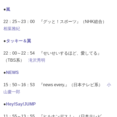
●
嵐
22：25～23：00 『グッと！スポーツ』（NHK総合）
相葉雅紀
●
タッキー＆翼
22：00～22：54 『せいせいするほど、愛してる』
（TBS系）
滝沢秀明
●
NEWS
15：50～16：53 『news every.』（日本テレビ系）
小
山慶一郎
●
Hey!Say!JUMP
11：55～13：55 『ヒルナンデス！』（日本テレビ