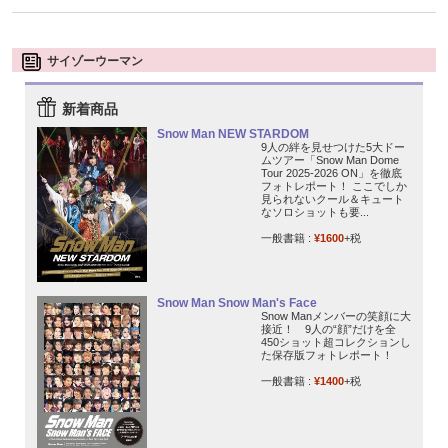
サイゾーウーマン
新着商品
Snow Man NEW STARDOM
9人の絆を見せつけた5大ドー
ムツアー「Snow Man Dome
Tour 2025-2026 ON」を徹底
フォトレポート！ ここでしか
見られないクール＆キュート
なソロショットも要...
一般書籍 :
¥1600
+税
Snow Man Snow Man's Face
Snow Manメンバーの笑顔に大
接近！ 9人の“顔”だけを全
450ショット超コレクションし
た保存版フォトレポート！
一般書籍 :
¥1400
+税