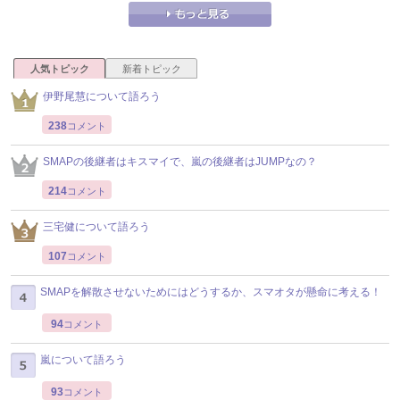
人気トピック
新着トピック
伊野尾慧について語ろう
238
コメント
SMAPの後継者はキスマイで、嵐の後継者はJUMPなの？
214
コメント
三宅健について語ろう
107
コメント
SMAPを解散させないためにはどうするか、スマオタが懸命に考える！
94
コメント
嵐について語ろう
93
コメント