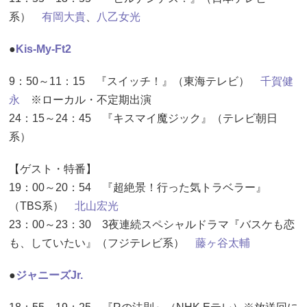
系）
有岡大貴
、
八乙女光
●
Kis-My-Ft2
9：50～11：15 『スイッチ！』（東海テレビ）
千賀健
永
※ローカル・不定期出演
24：15～24：45 『キスマイ魔ジック』（テレビ朝日
系）
【ゲスト・特番】
19：00～20：54 『超絶景！行った気トラベラー』
（TBS系）
北山宏光
23：00～23：30 3夜連続スペシャルドラマ『バスケも恋
も、していたい』（フジテレビ系）
藤ヶ谷太輔
●
ジャニーズJr.