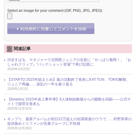
Select an image for your comment (GIF, PNG, JPG, JPEG):
関連記事
渋谷すばる、マネジャーで元関西ジュニアの近影に「やっぱり菊岡！」『お
しゃれクリップ』“バックショット登場”で再び話題に
2026年3月22日
【STARTO 2025年総まとめ】嵐の活動終了発表にKAT-TUN、TOKIO解散、
ジュニア再編……波乱の一年を振り返る
2026年1月1日
【timelesz 2025年炎上事件簿】8人体制始動後からの騒動を回顧――公式サ
イトで謝罪文発表も
2025年12月31日
キンプリ、最新アルバムが初日22万超えの好調発進のウラで……狩野英孝の
提供曲めぐりファンが先輩グループに不快感
2025年12月28日