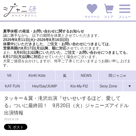
マイページ
ストア
メニュー
夏季休暇 の発送・お問い合わせに関するお知らせ
誠に勝手ながら、以下の期間を休業とさせていただきます。
2026年8月11日(火)~2026年8月16日(日)
休業中にいただきました、ご注文・お問い合わせにつきましては、
営業再開の8月17日(月)以降、順に対応
させていただきます。
また、
8月8日(土)以降にいただいた、ご注文・
お問い合わせにつきましても、
8月17日(月)以降に対応
させていただく場合がございます。
大変ご迷惑をおかけしますが、
何卒ご了承くださいますようお願い申し上げま
す。
V6
KinKi Kids
嵐
NEWS
関ジャニ∞
KAT-TUN
Hey!Say!JUMP
Kis-My-Ft2
Sexy Zone
▼
タッキー＆翼・滝沢出演『せいせいするほど、愛して
る』ついに最終回！ 9月20日（火）ジャニーズアイドル
出演情報
2016.9.19