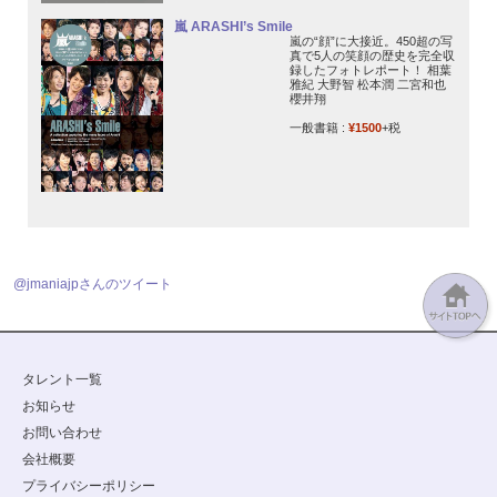
嵐 ARASHI’s Smile
嵐の“顔”に大接近。450超の写
真で5人の笑顔の歴史を完全収
録したフォトレポート！ 相葉
雅紀 大野智 松本潤 二宮和也
櫻井翔
一般書籍 :
¥1500
+税
@jmaniajpさんのツイート
タレント一覧
お知らせ
お問い合わせ
会社概要
プライバシーポリシー