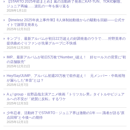
【STARTO 2025年総まとめ】嵐の活動終了発表にKAT-TUN、TOKIO解散、
ジュニア再編……波乱の一年を振り返る
2026年1月1日
【timelesz 2025年炎上事件簿】8人体制始動後からの騒動を回顧――公式サ
イトで謝罪文発表も
2025年12月31日
キンプリ、最新アルバムが初日22万超えの好調発進のウラで……狩野英孝の
提供曲めぐりファンが先輩グループに不快感
2025年12月28日
IMP.、最新アルバムが初日5万枚でNumber_i超え！ 好セールスの背景に“初
の店舗販売”
2025年12月21日
Hey!Say!JUMP、アルバム初週20万枚で前作超え！ 元メンバー・中島裕翔
が漏らした“本音”とは？
2025年12月7日
Aぇ! group・佐野晶哉主演アニメ映画『トリツカレ男』タイトルやビジュア
ルへの不安が「絶賛に反転」するワケ
2025年12月3日
少年忍者、活動終了でSTARTO・ジュニア界は激動の1年 ── 識者が語る“原
点回帰”と今後への期待
2025年12月1日