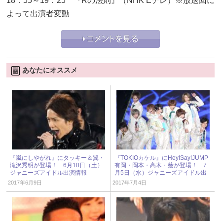
18：55～19：25 『Rの法則』（NHK Eテレ）※放送回に
よって出演者変動
あなたにオススメ
『嵐にしやがれ』にタッキー＆翼・
『TOKIOカケル』にHey!Say!JUMP
滝沢秀明が登場！ 6月10日（土）
有岡・岡本・高木・薮が登場！ 7
ジャニーズアイドル出演情報
月5日（水）ジャニーズアイドル出
演情報
2017年6月9日
2017年7月4日