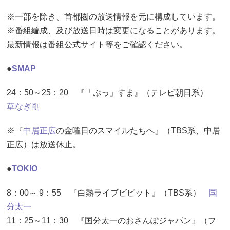
※一部を除き、首都圏の放送情報を元に構成しています。
※番組編成、及び放送日時は変更になることがあります。
最新情報は番組公式サイト等をご確認ください。
●
SMAP
24：50～25：20 『「ぷっ」すま』（テレビ朝日系）
草なぎ剛
※『
中居正広
の金曜日のスマイルたちへ』（TBS系、中居
正広）は放送休止。
●
TOKIO
8：00～ 9：55 『白熱ライブビビット』（TBS系）
国
分太一
11：25～11：30 『国分太一のおさんぽジャパン』（フ