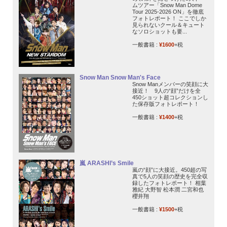
ムツアー「Snow Man Dome
Tour 2025-2026 ON」を徹底
フォトレポート！ ここでしか
見られないクール＆キュート
なソロショットも要...
一般書籍 :
¥1600
+税
Snow Man Snow Man's Face
Snow Manメンバーの笑顔に大
接近！ 9人の“顔”だけを全
450ショット超コレクションし
た保存版フォトレポート！
一般書籍 :
¥1400
+税
嵐 ARASHI’s Smile
嵐の“顔”に大接近。450超の写
真で5人の笑顔の歴史を完全収
録したフォトレポート！ 相葉
雅紀 大野智 松本潤 二宮和也
櫻井翔
一般書籍 :
¥1500
+税