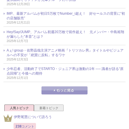
2025年12月28日
IMP.、最新アルバムが初日5万枚でNumber_i超え！ 好セールスの背景に“初
の店舗販売”
2025年12月21日
Hey!Say!JUMP、アルバム初週20万枚で前作超え！ 元メンバー・中島裕翔
が漏らした“本音”とは？
2025年12月7日
Aぇ! group・佐野晶哉主演アニメ映画『トリツカレ男』タイトルやビジュア
ルへの不安が「絶賛に反転」するワケ
2025年12月3日
少年忍者、活動終了でSTARTO・ジュニア界は激動の1年 ── 識者が語る“原
点回帰”と今後への期待
2025年12月1日
人気トピック
新着トピック
伊野尾慧について語ろう
238
コメント