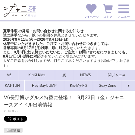
マイページ
ストア
メニュー
夏季休暇 の発送・お問い合わせに関するお知らせ
誠に勝手ながら、以下の期間を休業とさせていただきます。
2026年8月11日(火)~2026年8月16日(日)
休業中にいただきました、ご注文・お問い合わせにつきましては、
営業再開の8月17日(月)以降、順に対応
させていただきます。
また、
8月8日(土)以降にいただいた、ご注文・
お問い合わせにつきましても、
8月17日(月)以降に対応
させていただく場合がございます。
大変ご迷惑をおかけしますが、
何卒ご了承くださいますようお願い申し上げま
す。
V6
KinKi Kids
嵐
NEWS
関ジャニ∞
KAT-TUN
Hey!Say!JUMP
Kis-My-Ft2
Sexy Zone
▼
V6長野博がグルメ特番に登場！ 9月23日（金）ジャニ
ーズアイドル出演情報
2016.9.22
出演情報