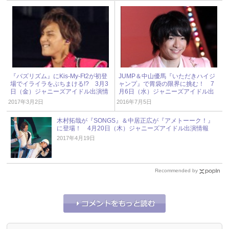
『バズリズム』にKis-My-Ft2が初登
JUMP＆中山優馬『いただきハイジ
場でイライラをぶちまける!? 3月3
ャンプ』で胃袋の限界に挑む！ 7
日（金）ジャニーズアイドル出演情
月6日（水）ジャニーズアイドル出
報
演情報 « ジャニーズ研究会
2017年3月2日
2016年7月5日
木村拓哉が『SONGS』＆中居正広が『アメトーーク！』
に登場！ 4月20日（木）ジャニーズアイドル出演情報
2017年4月19日
Recommended by