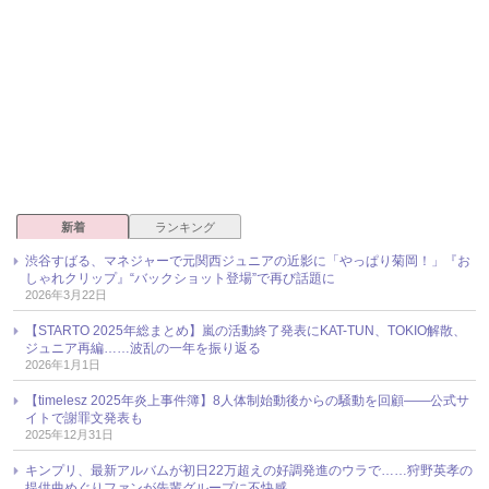
新着
ランキング
渋谷すばる、マネジャーで元関西ジュニアの近影に「やっぱり菊岡！」『お
しゃれクリップ』“バックショット登場”で再び話題に
2026年3月22日
【STARTO 2025年総まとめ】嵐の活動終了発表にKAT-TUN、TOKIO解散、
ジュニア再編……波乱の一年を振り返る
2026年1月1日
【timelesz 2025年炎上事件簿】8人体制始動後からの騒動を回顧――公式サ
イトで謝罪文発表も
2025年12月31日
キンプリ、最新アルバムが初日22万超えの好調発進のウラで……狩野英孝の
提供曲めぐりファンが先輩グループに不快感