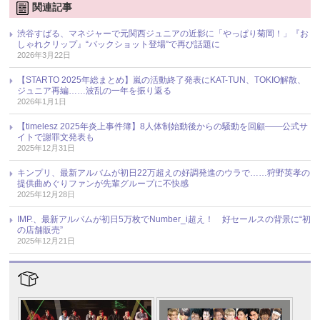
関連記事
渋谷すばる、マネジャーで元関西ジュニアの近影に「やっぱり菊岡！」『お
しゃれクリップ』“バックショット登場”で再び話題に
2026年3月22日
【STARTO 2025年総まとめ】嵐の活動終了発表にKAT-TUN、TOKIO解散、
ジュニア再編……波乱の一年を振り返る
2026年1月1日
【timelesz 2025年炎上事件簿】8人体制始動後からの騒動を回顧――公式サ
イトで謝罪文発表も
2025年12月31日
キンプリ、最新アルバムが初日22万超えの好調発進のウラで……狩野英孝の
提供曲めぐりファンが先輩グループに不快感
2025年12月28日
IMP.、最新アルバムが初日5万枚でNumber_i超え！ 好セールスの背景に“初
の店舗販売”
2025年12月21日