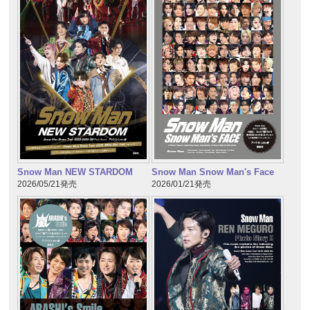
Snow Man NEW STARDOM
Snow Man Snow Man's Face
2026/05/21発売
2026/01/21発売