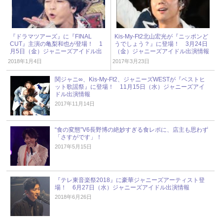
『ドラマツアーズ』に『FINAL
Kis-My-Ft2北山宏光が『ニッポンど
CUT』主演の亀梨和也が登場！ 1
うでしょう？』に登場！ 3月24日
月5日（金）ジャニーズアイドル出
（金）ジャニーズアイドル出演情報
演情報
2018年1月4日
2017年3月23日
関ジャニ∞、Kis-My-Ft2、ジャニーズWESTが『ベストヒ
ット歌謡祭』に登場！ 11月15日（水）ジャニーズアイ
ドル出演情報
2017年11月14日
“食の変態”V6長野博の絶妙すぎる食レポに、店主も思わず
「さすがです」！
2017年5月15日
『テレ東音楽祭2018』に豪華ジャニーズアーティスト登
場！ 6月27日（水）ジャニーズアイドル出演情報
2018年6月26日