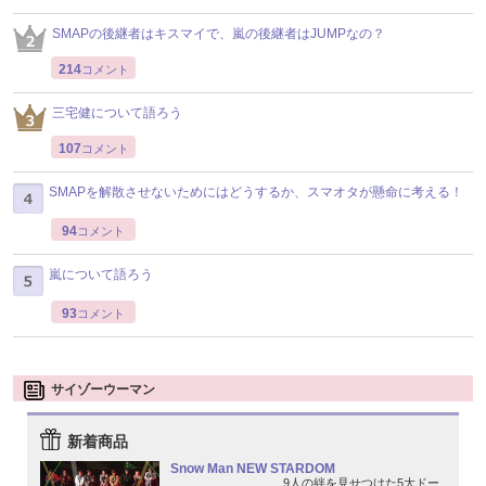
SMAPの後継者はキスマイで、嵐の後継者はJUMPなの？
214
コメント
三宅健について語ろう
107
コメント
SMAPを解散させないためにはどうするか、スマオタが懸命に考える！
94
コメント
嵐について語ろう
93
コメント
サイゾーウーマン
新着商品
Snow Man NEW STARDOM
9人の絆を見せつけた5大ドー