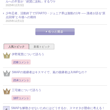
ルへの不安が「絶賛に反転」するワケ
2025年12月3日
少年忍者、活動終了でSTARTO・ジュニア界は激動の1年 ── 識者が語る“原
点回帰”と今後への期待
2025年12月1日
人気トピック
新着トピック
伊野尾慧について語ろう
238
コメント
SMAPの後継者はキスマイで、嵐の後継者はJUMPなの？
214
コメント
三宅健について語ろう
107
コメント
SMAPを解散させないためにはどうするか、スマオタが懸命に考える！