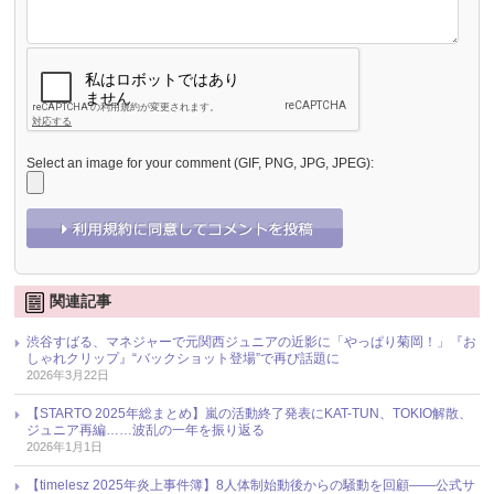
Select an image for your comment (GIF, PNG, JPG, JPEG):
関連記事
渋谷すばる、マネジャーで元関西ジュニアの近影に「やっぱり菊岡！」『お
しゃれクリップ』“バックショット登場”で再び話題に
2026年3月22日
【STARTO 2025年総まとめ】嵐の活動終了発表にKAT-TUN、TOKIO解散、
ジュニア再編……波乱の一年を振り返る
2026年1月1日
【timelesz 2025年炎上事件簿】8人体制始動後からの騒動を回顧――公式サ