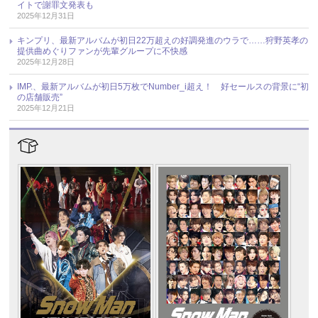
イトで謝罪文発表も
2025年12月31日
キンプリ、最新アルバムが初日22万超えの好調発進のウラで……狩野英孝の
提供曲めぐりファンが先輩グループに不快感
2025年12月28日
IMP.、最新アルバムが初日5万枚でNumber_i超え！ 好セールスの背景に“初
の店舗販売”
2025年12月21日