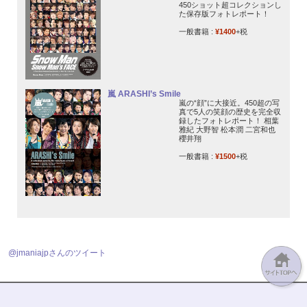
450ショット超コレクションし
た保存版フォトレポート！
一般書籍 :
¥1400
+税
嵐 ARASHI’s Smile
嵐の“顔”に大接近。450超の写
真で5人の笑顔の歴史を完全収
録したフォトレポート！ 相葉
雅紀 大野智 松本潤 二宮和也
櫻井翔
一般書籍 :
¥1500
+税
@jmaniajpさんのツイート