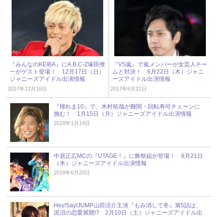
『みんなのKEIBA』にA.B.C-Z塚田僚
『VS嵐』で嵐メンバーが女芸人チー
一がゲスト登場！ 12月17日（日）
ムと対決！ 6月22日（木）ジャニ
ジャニーズアイドル出演情報
ーズアイドル出演情報
2017年12月16日
2017年6月21日
『帰れま10』で、木村拓哉が難関・回転寿司チェーンに
挑む！ 1月15日（月）ジャニーズアイドル出演情報
2018年1月14日
中居正広MCの『UTAGE！』に舞祭組が登場！ 6月21日
（木）ジャニーズアイドル出演情報
2018年6月20日
Hey!Say!JUMP山田涼介主演『もみ消して冬』第5話は、
泥沼の恋愛展開!? 2月10日（土）ジャニーズアイドル出