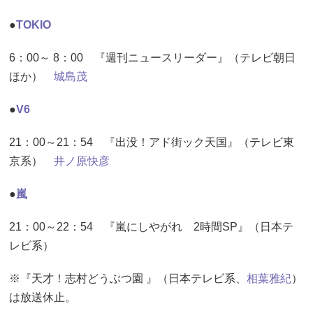
●
TOKIO
6：00～ 8：00 『週刊ニュースリーダー』（テレビ朝日
ほか）
城島茂
●
V6
21：00～21：54 『出没！アド街ック天国』（テレビ東
京系）
井ノ原快彦
●
嵐
21：00～22：54 『嵐にしやがれ 2時間SP』（日本テ
レビ系）
※『天才！志村どうぶつ園 』（日本テレビ系、
相葉雅紀
）
は放送休止。