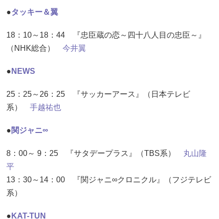
●
タッキー＆翼
18：10～18：44 『忠臣蔵の恋～四十八人目の忠臣～』
（NHK総合）
今井翼
●
NEWS
25：25～26：25 『サッカーアース』（日本テレビ
系）
手越祐也
●
関ジャニ∞
8：00～ 9：25 『サタデープラス』（TBS系）
丸山隆
平
13：30～14：00 『関ジャニ∞クロニクル』（フジテレビ
系）
●
KAT-TUN