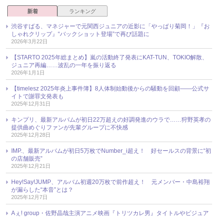
新着
ランキング
渋谷すばる、マネジャーで元関西ジュニアの近影に「やっぱり菊岡！」『お
しゃれクリップ』“バックショット登場”で再び話題に
2026年3月22日
【STARTO 2025年総まとめ】嵐の活動終了発表にKAT-TUN、TOKIO解散、
ジュニア再編……波乱の一年を振り返る
2026年1月1日
【timelesz 2025年炎上事件簿】8人体制始動後からの騒動を回顧――公式サ
イトで謝罪文発表も
2025年12月31日
キンプリ、最新アルバムが初日22万超えの好調発進のウラで……狩野英孝の
提供曲めぐりファンが先輩グループに不快感
2025年12月28日
IMP.、最新アルバムが初日5万枚でNumber_i超え！ 好セールスの背景に“初
の店舗販売”
2025年12月21日
Hey!Say!JUMP、アルバム初週20万枚で前作超え！ 元メンバー・中島裕翔
が漏らした“本音”とは？
2025年12月7日
Aぇ! group・佐野晶哉主演アニメ映画『トリツカレ男』タイトルやビジュア