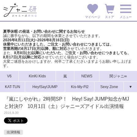
マイページ
ストア
メニュー
夏季休暇 の発送・お問い合わせに関するお知らせ
誠に勝手ながら、以下の期間を休業とさせていただきます。
2026年8月11日(火)~2026年8月16日(日)
休業中にいただきました、ご注文・お問い合わせにつきましては、
営業再開の8月17日(月)以降、順に対応
させていただきます。
また、
8月8日(土)以降にいただいた、ご注文・
お問い合わせにつきましても、
8月17日(月)以降に対応
させていただく場合がございます。
大変ご迷惑をおかけしますが、
何卒ご了承くださいますようお願い申し上げま
す。
V6
KinKi Kids
嵐
NEWS
関ジャニ∞
KAT-TUN
Hey!Say!JUMP
Kis-My-Ft2
Sexy Zone
▼
『嵐にしやがれ』2時間SP！ Hey! Say! JUMP知念がMJ
と対決!? 10月1日（土）ジャニーズアイドル出演情報
2016.9.30
出演情報