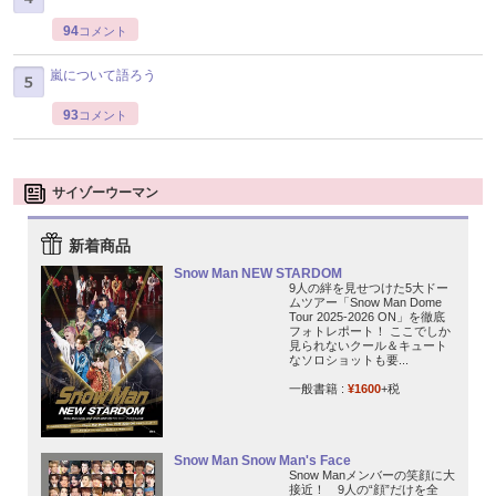
94
コメント
嵐について語ろう
93
コメント
サイゾーウーマン
新着商品
Snow Man NEW STARDOM
9人の絆を見せつけた5大ドー
ムツアー「Snow Man Dome
Tour 2025-2026 ON」を徹底
フォトレポート！ ここでしか
見られないクール＆キュート
なソロショットも要...
一般書籍 :
¥1600
+税
Snow Man Snow Man's Face
Snow Manメンバーの笑顔に大
接近！ 9人の“顔”だけを全