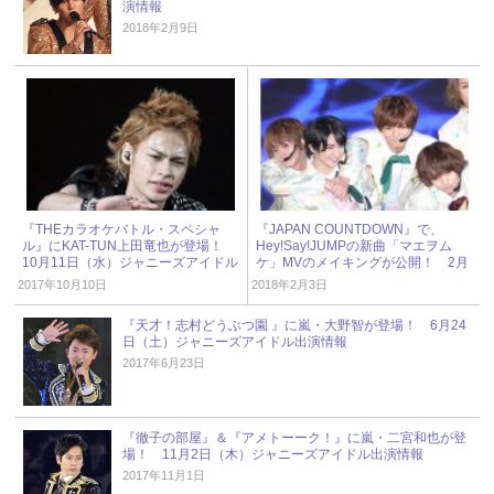
演情報
2018年2月9日
『THEカラオケバトル・スペシャ
『JAPAN COUNTDOWN』で、
ル』にKAT-TUN上田竜也が登場！
Hey!Say!JUMPの新曲「マエヲム
10月11日（水）ジャニーズアイドル
ケ」MVのメイキングが公開！ 2月
出演情報
4日（日）ジャニーズアイドル出演
2017年10月10日
2018年2月3日
情報
『天才！志村どうぶつ園 』に嵐・大野智が登場！ 6月24
日（土）ジャニーズアイドル出演情報
2017年6月23日
『徹子の部屋』＆『アメトーーク！』に嵐・二宮和也が登
場！ 11月2日（木）ジャニーズアイドル出演情報
2017年11月1日