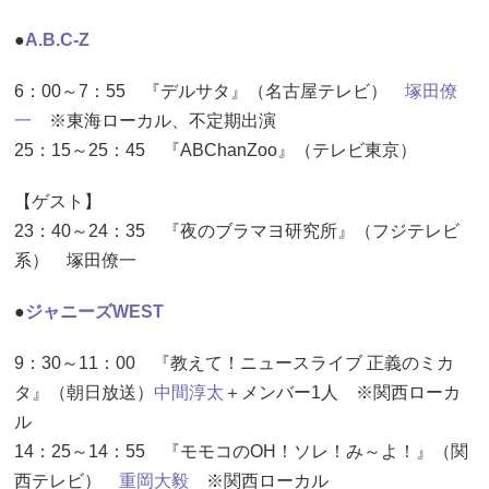
●
A.B.C-Z
6：00～7：55 『デルサタ』（名古屋テレビ）
塚田僚
一
※東海ローカル、不定期出演
25：15～25：45 『ABChanZoo』（テレビ東京）
【ゲスト】
23：40～24：35 『夜のブラマヨ研究所』（フジテレビ
系） 塚田僚一
●
ジャニーズWEST
9：30～11：00 『教えて！ニュースライブ 正義のミカ
タ』（朝日放送）
中間淳太
＋メンバー1人 ※関西ローカ
ル
14：25～14：55 『モモコのOH！ソレ！み～よ！』（関
西テレビ）
重岡大毅
※関西ローカル