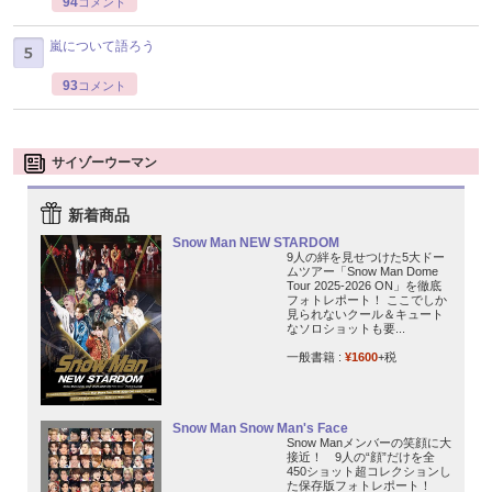
94
コメント
嵐について語ろう
93
コメント
サイゾーウーマン
新着商品
Snow Man NEW STARDOM
9人の絆を見せつけた5大ドー
ムツアー「Snow Man Dome
Tour 2025-2026 ON」を徹底
フォトレポート！ ここでしか
見られないクール＆キュート
なソロショットも要...
一般書籍 :
¥1600
+税
Snow Man Snow Man's Face
Snow Manメンバーの笑顔に大
接近！ 9人の“顔”だけを全
450ショット超コレクションし
た保存版フォトレポート！