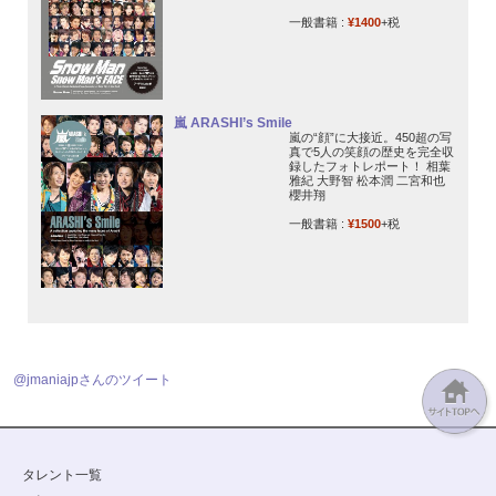
一般書籍 :
¥1400
+税
嵐 ARASHI’s Smile
嵐の“顔”に大接近。450超の写
真で5人の笑顔の歴史を完全収
録したフォトレポート！ 相葉
雅紀 大野智 松本潤 二宮和也
櫻井翔
一般書籍 :
¥1500
+税
@jmaniajpさんのツイート
タレント一覧