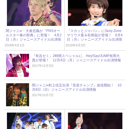
関ジャニ∞・大倉忠義が『FNSオー
『スカッとジャパン』にSexy Zone
ルスター春の祭典』に登場！ 4月2
マリウス葉＆松島聡が登場！ 6月4
日（月）ジャニーズアイドル出演情
日（月）ジャニーズアイドル出演情
報
報
2018年4月1日
2018年6月3日
『有吉ゼミ』2時間スペシャルに、Hey!Say!JUMP有岡大
貴が登場！ 12月4日（月）ジャニーズアイドル出演情報
2017年12月3日
関ジャニ∞村上信五出演『音楽チャンプ』放送開始！ 10
月8日（日）ジャニーズアイドル出演情報
2017年10月7日