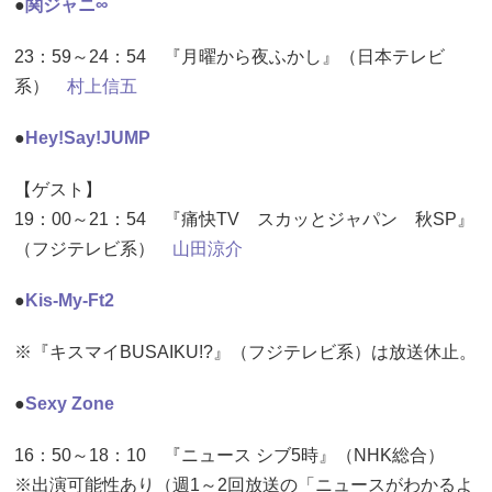
●
関ジャニ∞
23：59～24：54 『月曜から夜ふかし』（日本テレビ
系）
村上信五
●
Hey!Say!JUMP
【ゲスト】
19：00～21：54 『痛快TV スカッとジャパン 秋SP』
（フジテレビ系）
山田涼介
●
Kis-My-Ft2
※『キスマイBUSAIKU!?』（フジテレビ系）は放送休止。
●
Sexy Zone
16：50～18：10 『ニュース シブ5時』（NHK総合）
※出演可能性あり（週1～2回放送の「ニュースがわかるよ