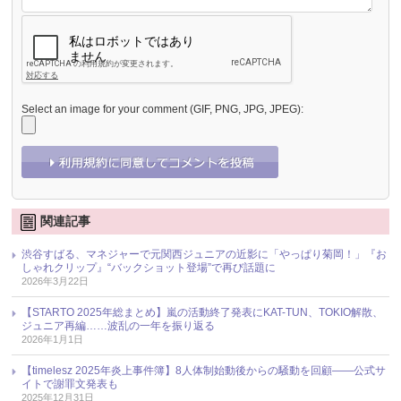
Select an image for your comment (GIF, PNG, JPG, JPEG):
関連記事
渋谷すばる、マネジャーで元関西ジュニアの近影に「やっぱり菊岡！」『お
しゃれクリップ』“バックショット登場”で再び話題に
2026年3月22日
【STARTO 2025年総まとめ】嵐の活動終了発表にKAT-TUN、TOKIO解散、
ジュニア再編……波乱の一年を振り返る
2026年1月1日
【timelesz 2025年炎上事件簿】8人体制始動後からの騒動を回顧――公式サ
イトで謝罪文発表も
2025年12月31日