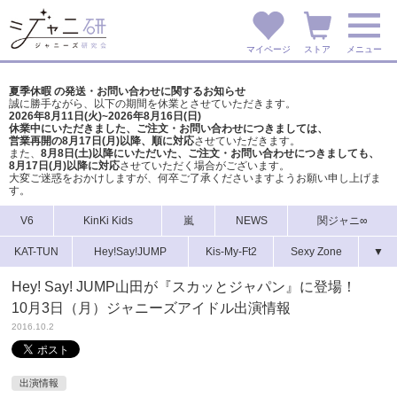
マイページ
ストア
メニュー
夏季休暇 の発送・お問い合わせに関するお知らせ
誠に勝手ながら、以下の期間を休業とさせていただきます。
2026年8月11日(火)~2026年8月16日(日)
休業中にいただきました、ご注文・お問い合わせにつきましては、
営業再開の8月17日(月)以降、順に対応
させていただきます。
また、
8月8日(土)以降にいただいた、ご注文・
お問い合わせにつきましても、
8月17日(月)以降に対応
させていただく場合がございます。
大変ご迷惑をおかけしますが、
何卒ご了承くださいますようお願い申し上げま
す。
V6
KinKi Kids
嵐
NEWS
関ジャニ∞
KAT-TUN
Hey!Say!JUMP
Kis-My-Ft2
Sexy Zone
▼
Hey! Say! JUMP山田が『スカッとジャパン』に登場！
10月3日（月）ジャニーズアイドル出演情報
2016.10.2
出演情報