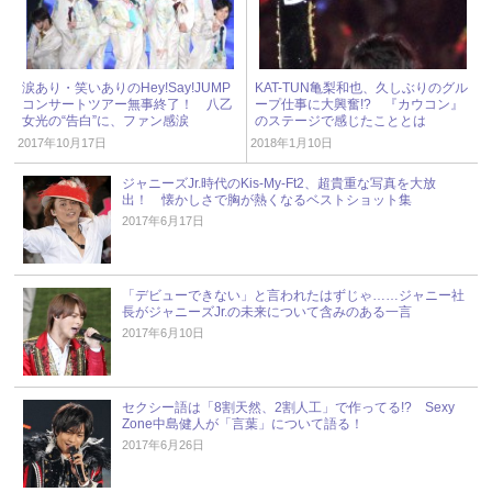
涙あり・笑いありのHey!Say!JUMP
KAT-TUN亀梨和也、久しぶりのグル
コンサートツアー無事終了！ 八乙
ープ仕事に大興奮!? 『カウコン』
女光の“告白”に、ファン感涙
のステージで感じたこととは
2017年10月17日
2018年1月10日
ジャニーズJr.時代のKis-My-Ft2、超貴重な写真を大放
出！ 懐かしさで胸が熱くなるベストショット集
2017年6月17日
「デビューできない」と言われたはずじゃ……ジャニー社
長がジャニーズJr.の未来について含みのある一言
2017年6月10日
セクシー語は「8割天然、2割人工」で作ってる!? Sexy
Zone中島健人が「言葉」について語る！
2017年6月26日