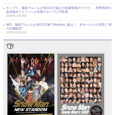
キンプリ、最新アルバムが初日22万超えの好調発進のウラで……狩野英孝の
提供曲めぐりファンが先輩グループに不快感
2025年12月28日
IMP.、最新アルバムが初日5万枚でNumber_i超え！ 好セールスの背景に“初
の店舗販売”
2025年12月21日