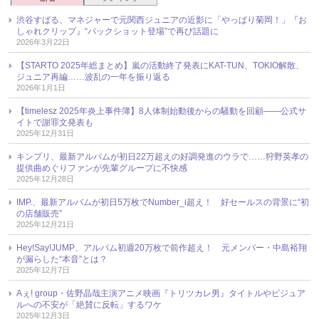
渋谷すばる、マネジャーで元関西ジュニアの近影に「やっぱり菊岡！」『お
しゃれクリップ』“バックショット登場”で再び話題に
2026年3月22日
【STARTO 2025年総まとめ】嵐の活動終了発表にKAT-TUN、TOKIO解散、
ジュニア再編……波乱の一年を振り返る
2026年1月1日
【timelesz 2025年炎上事件簿】8人体制始動後からの騒動を回顧――公式サ
イトで謝罪文発表も
2025年12月31日
キンプリ、最新アルバムが初日22万超えの好調発進のウラで……狩野英孝の
提供曲めぐりファンが先輩グループに不快感
2025年12月28日
IMP.、最新アルバムが初日5万枚でNumber_i超え！ 好セールスの背景に“初
の店舗販売”
2025年12月21日
Hey!Say!JUMP、アルバム初週20万枚で前作超え！ 元メンバー・中島裕翔
が漏らした“本音”とは？
2025年12月7日
Aぇ! group・佐野晶哉主演アニメ映画『トリツカレ男』タイトルやビジュア
ルへの不安が「絶賛に反転」するワケ
2025年12月3日