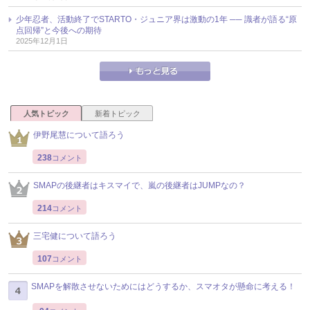
少年忍者、活動終了でSTARTO・ジュニア界は激動の1年 ── 識者が語る“原
点回帰”と今後への期待
2025年12月1日
人気トピック
新着トピック
伊野尾慧について語ろう
238
コメント
SMAPの後継者はキスマイで、嵐の後継者はJUMPなの？
214
コメント
三宅健について語ろう
107
コメント
SMAPを解散させないためにはどうするか、スマオタが懸命に考える！