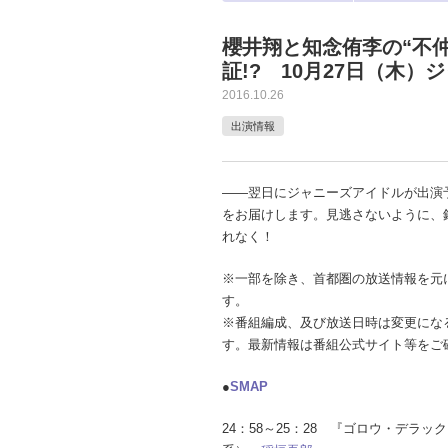
櫻井翔と知念侑李の“不仲
証!? 10月27日（木
2016.10.26
出演情報
――翌日にジャニーズアイドルが出演
をお届けします。見逃さないように、
れなく！
※一部を除き、首都圏の放送情報を元
す。
※番組編成、及び放送日時は変更にな
す。最新情報は番組公式サイト等をご
●
SMAP
24：58～25：28 『ゴロウ・デラック