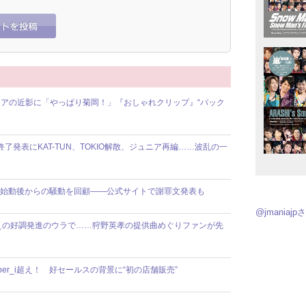
アの近影に「やっぱり菊岡！」『おしゃれクリップ』“バック
動終了発表にKAT-TUN、TOKIO解散、ジュニア再編……波乱の一
】8人体制始動後からの騒動を回顧――公式サイトで謝罪文発表も
@jmania
えの好調発進のウラで……狩野英孝の提供曲めぐりファンが先
ber_i超え！ 好セールスの背景に“初の店舗販売”