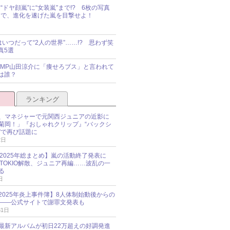
“ドヤ顔嵐”に“女装嵐”まで!? 6枚の写真
で、進化を遂げた嵐を目撃せよ！
idsはいつだって“2人の世界”……!? 思わず笑
真5選
y!JUMP山田涼介に「痩せろブス」と言われて
は誰？
ランキング
、マネジャーで元関西ジュニアの近影に
菊岡！」『おしゃれクリップ』“バックシ
”で再び話題に
2日
O 2025年総まとめ】嵐の活動終了発表に
N、TOKIO解散、ジュニア再編……波乱の一
る
日
esz 2025年炎上事件簿】8人体制始動後からの
――公式サイトで謝罪文発表も
31日
最新アルバムが初日22万超えの好調発進