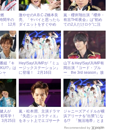
全燃
激やせのA.B.C-Z橋本良
嵐・櫻井翔出演『櫻井・
1時間半の
亮、「ヤバイと思ったら
有吉THE夜会』は“初め
！ 12月
ダイエットをすぐやめ
ての2人だけロケ”に注
ャニーズア
る」と健康をアピール
目！ 2月9日（木）ジャ
報
ニーズアイドル出演情報
の新番組『キ
Hey!Say!JUMPが『ミュ
山下＆Hey!Say!JUMP有
KU!?』は
ージックステーション』
岡出演『コード・ブル
シャ
に登場！ 2月16日
ー the 3rd season』放
日（木）ジ
（金）ジャニーズアイド
送開始！ 7月17日
ドル出演情
ル出演情報
（月）ジャニーズアイド
ル出演情報
中島健人が
嵐・松本潤、主演ドラマ
ジャニーズアイドルが横
く初耳学！
『失恋ショコラティエ』
浜アリーナを“出禁”にな
3月25日
をネット上でエゴサーチ
る!? 「無法地帯」とま
ーズアイド
している!?
で言われたファンマナー
Recommended by
の酷さ