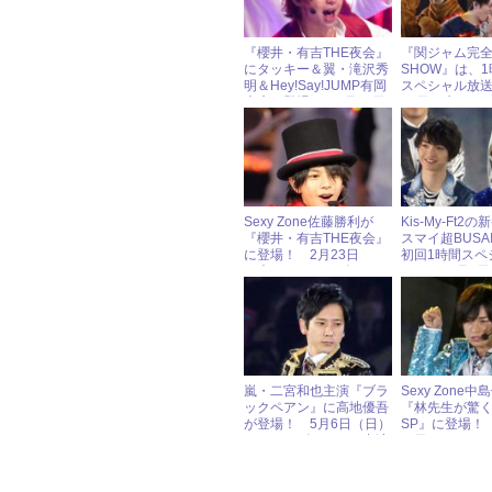
『櫻井・有吉THE夜会』
『関ジャム完
にタッキー＆翼・滝沢秀
SHOW』は、
明＆Hey!Say!JUMP有岡
スペシャル放送
大貴が登場！ 6月15日
27日（水）ジ
（木）ジャニーズアイド
イドル出演情
ル出演情報
Sexy Zone佐藤勝利が
Kis-My-Ft2
『櫻井・有吉THE夜会』
スマイ超BUSAI
に登場！ 2月23日
初回1時間スペ
（木）ジャニーズアイド
ル！ 10月5
ル出演情報
ャニーズアイ
報
嵐・二宮和也主演『ブラ
Sexy Zone
ックペアン』に高地優吾
『林先生が驚
が登場！ 5月6日（日）
SP』に登場！ 
ジャニーズアイドル出演
（日）ジャニ
情報
ル出演情報