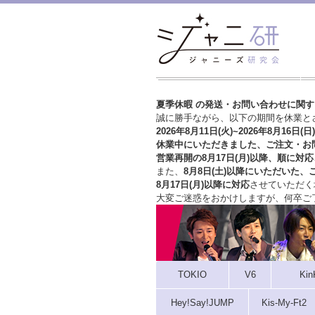
夏季休暇 の発送・お問い合わせに関
誠に勝手ながら、以下の期間を休業と
2026年8月11日(火)~2026年8月16日(日)
休業中にいただきました、ご注文・お
営業再開の8月17日(月)以降、順に対応
また、
8月8日(土)以降にいただいた、
8月17日(月)以降に対応
させていただく
大変ご迷惑をおかけしますが、
何卒ご
TOKIO
V6
Kin
Hey!Say!JUMP
Kis-My-Ft2