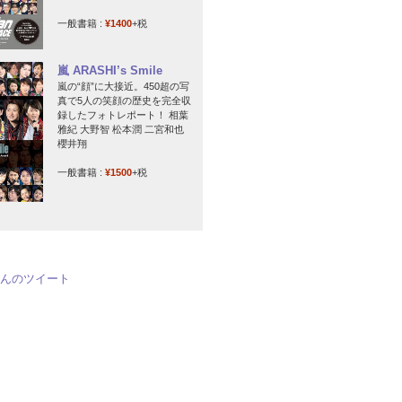
一般書籍 :
¥1400
+税
嵐 ARASHI’s Smile
嵐の“顔”に大接近。450超の写
真で5人の笑顔の歴史を完全収
録したフォトレポート！ 相葉
雅紀 大野智 松本潤 二宮和也
櫻井翔
一般書籍 :
¥1500
+税
jpさんのツイート