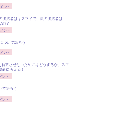
メント
Pの後継者はキスマイで、嵐の後継者は
Pなの？
メント
について語ろう
メント
Pを解散させないためにはどうするか、スマ
懸命に考える！
メント
いて語ろう
メント