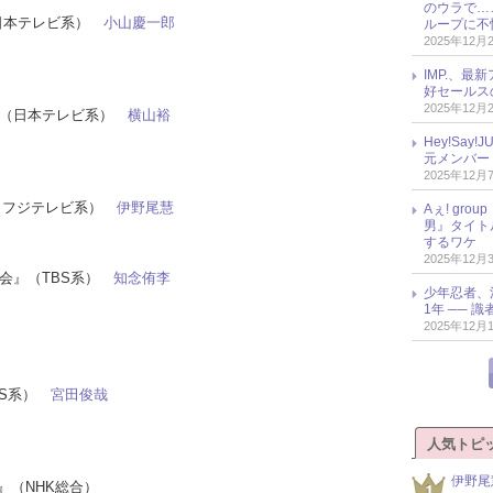
のウラで…
.』（日本テレビ系）
小山慶一郎
ループに不
2025年12月
IMP.、最
好セールス
2025年12月
！』（日本テレビ系）
横山裕
Hey!Sa
元メンバー
2025年12月
』（フジテレビ系）
伊野尾慧
Aぇ! gr
男』タイト
するワケ
2025年12月
E夜会』（TBS系）
知念侑李
少年忍者、
1年 ── 
2025年12月
TBS系）
宮田俊哉
人気トピ
伊野尾
時』（NHK総合）