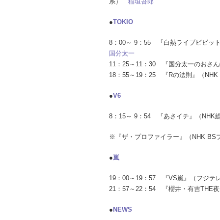
系）
稲垣吾郎
●
TOKIO
8：00～ 9：55 『白熱ライブビビ
国分太一
11：25～11：30 『国分太一のお
18：55～19：25 『Rの法則』（N
●
V6
8：15～ 9：54 『あさイチ』（NH
※『ザ・プロファイラー』（NHK BS
●
嵐
19：00～19：57 『VS嵐』（フジテ
21：57～22：54 『櫻井・有吉TH
●
NEWS