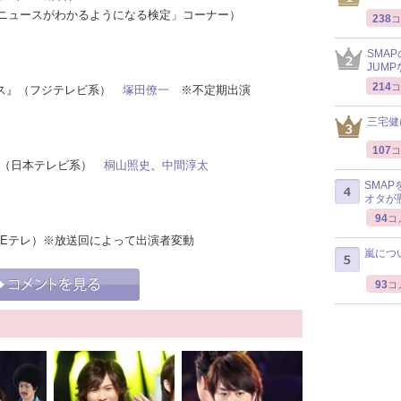
「ニュースがわかるようになる検定」コーナー）
238
コ
SMA
JUM
214
コ
ックス』（フジテレビ系）
塚田僚一
※不定期出演
三宅健
107
コ
！』（日本テレビ系）
桐山照史
、
中間淳太
SMA
オタが
94
コ
HK Eテレ）※放送回によって出演者変動
嵐につ
93
コ