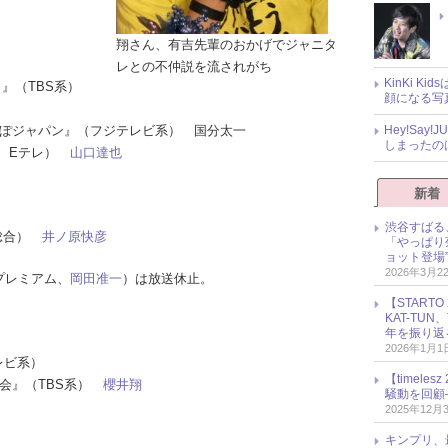
翔さん、有吉先輩のおかげでジャニタ
レとの不仲説を流されがち
KinKi K
ット』（TBS系）
顔になる写
さんぽジャパン』（フジテレビ系） 国分太一
Hey!Sa
しまったの
HK Eテレ）
山口達也
新着
渋谷すばる
K総合）
井ノ原快彦
「やっぱり
ョット登場
2026年3月2
プレミアム、
岡田准一
）は放送休止。
【START
KAT-TU
年を振り返
2026年1月1
レビ系）
【timel
E夜会』（TBS系）
櫻井翔
騒動を回顧
2025年12月
キンプリ、