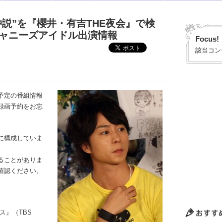
説”を『櫻井・有吉THE夜会』で検
）ジャニーズアイドル出演情報
Focus!
該当コン
予定の番組情報
録画予約をお忘
に構成していま
ることがありま
確認ください。
ス』（TBS