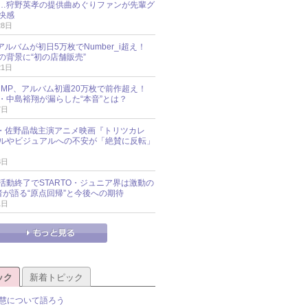
…狩野英孝の提供曲めぐりファンが先輩グ
快感
28日
新アルバムが初日5万枚でNumber_i超え！
の背景に“初の店舗販売”
21日
y!JUMP、アルバム初週20万枚で前作超え！
・中島裕翔が漏らした“本音”とは？
7日
oup・佐野晶哉主演アニメ映画『トリツカレ
ルやビジュアルへの不安が「絶賛に反転」
3日
活動終了でSTARTO・ジュニア界は激動の
識者が語る“原点回帰”と今後への期待
1日
ック
新着トピック
慧について語ろう