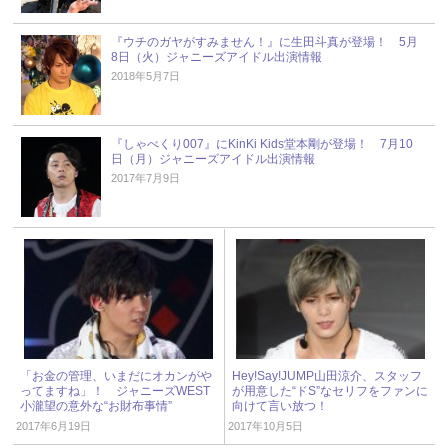
『ウチのガヤがすみません！』に生田斗真が登場！ 5月
8日（火）ジャニーズアイドル出演情報
2018年5月7日
『しゃべくり007』にKinKi Kids堂本剛が登場！ 7月10
日（月）ジャニーズアイドル出演情報
2017年7月9日
「お金の管理、いまだにオカンがや
Hey!Say!JUMP山田涼介、スタッフ
ってますね」！ ジャニーズWEST
が用意した“ドS”なセリフをファンに
小瀧望の意外な“お財布事情”
向けて言い放つ！
2017年6月19日
2017年10月5日