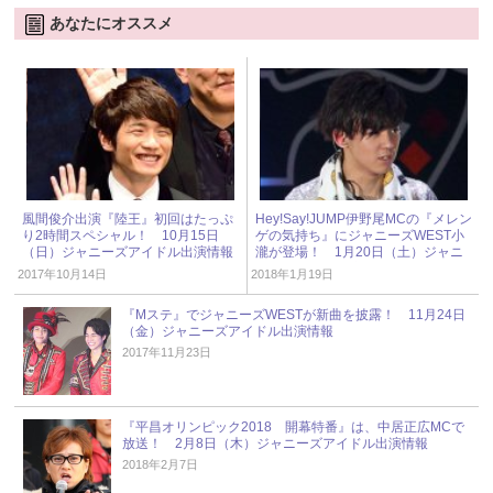
あなたにオススメ
風間俊介出演『陸王』初回はたっぷ
Hey!Say!JUMP伊野尾MCの『メレン
り2時間スペシャル！ 10月15日
ゲの気持ち』にジャニーズWEST小
（日）ジャニーズアイドル出演情報
瀧が登場！ 1月20日（土）ジャニ
ーズアイドル出演情報
2017年10月14日
2018年1月19日
『Mステ』でジャニーズWESTが新曲を披露！ 11月24日
（金）ジャニーズアイドル出演情報
2017年11月23日
『平昌オリンピック2018 開幕特番』は、中居正広MCで
放送！ 2月8日（木）ジャニーズアイドル出演情報
2018年2月7日