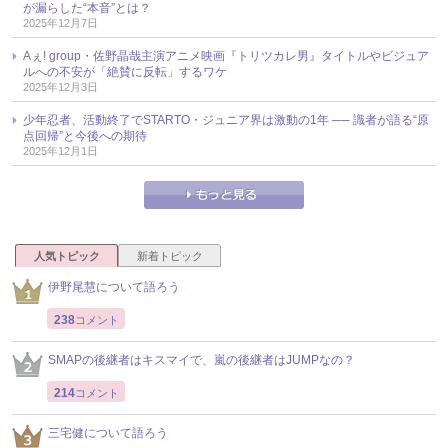
が漏らした“本音”とは？
2025年12月7日
Aぇ! group・佐野晶哉主演アニメ映画『トリツカレ男』タイトルやビジュア
ルへの不安が「絶賛に反転」するワケ
2025年12月3日
少年忍者、活動終了でSTARTO・ジュニア界は激動の1年 ── 識者が語る“原
点回帰”と今後への期待
2025年12月1日
人気トピック
新着トピック
伊野尾慧について語ろう
238
コメント
SMAPの後継者はキスマイで、嵐の後継者はJUMPなの？
214
コメント
三宅健について語ろう