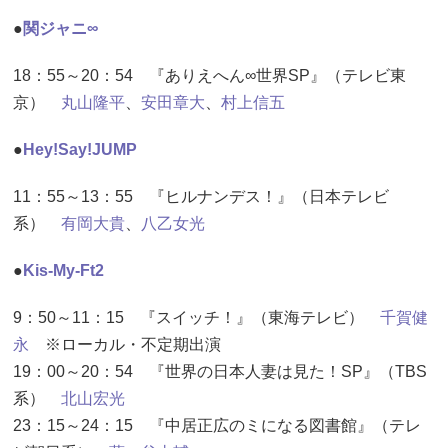
●
関ジャニ∞
18：55～20：54 『ありえへん∞世界SP』（テレビ東
京）
丸山隆平
、
安田章大
、
村上信五
●
Hey!Say!JUMP
11：55～13：55 『ヒルナンデス！』（日本テレビ
系）
有岡大貴
、
八乙女光
●
Kis-My-Ft2
9：50～11：15 『スイッチ！』（東海テレビ）
千賀健
永
※ローカル・不定期出演
19：00～20：54 『世界の日本人妻は見た！SP』（TBS
系）
北山宏光
23：15～24：15 『中居正広のミになる図書館』（テレ