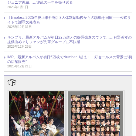
ジュニア再編……波乱の一年を振り返る
2026年1月1日
【timelesz 2025年炎上事件簿】8人体制始動後からの騒動を回顧――公式サ
イトで謝罪文発表も
2025年12月31日
キンプリ、最新アルバムが初日22万超えの好調発進のウラで……狩野英孝の
提供曲めぐりファンが先輩グループに不快感
2025年12月28日
IMP.、最新アルバムが初日5万枚でNumber_i超え！ 好セールスの背景に“初
の店舗販売”
2025年12月21日