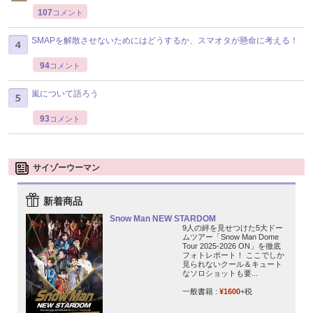
107
コメント
SMAPを解散させないためにはどうするか、スマオタが懸命に考える！
94
コメント
嵐について語ろう
93
コメント
サイゾーウーマン
新着商品
Snow Man NEW STARDOM
9人の絆を見せつけた5大ドー
ムツアー「Snow Man Dome
Tour 2025-2026 ON」を徹底
フォトレポート！ ここでしか
見られないクール＆キュート
なソロショットも要...
一般書籍 :
¥1600
+税