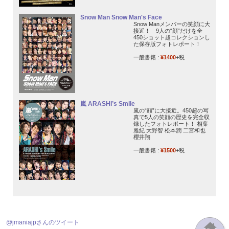
Snow Man Snow Man's Face
Snow Manメンバーの笑顔に大
接近！ 9人の“顔”だけを全
450ショット超コレクションし
た保存版フォトレポート！
一般書籍 :
¥1400
+税
嵐 ARASHI’s Smile
嵐の“顔”に大接近。450超の写
真で5人の笑顔の歴史を完全収
録したフォトレポート！ 相葉
雅紀 大野智 松本潤 二宮和也
櫻井翔
一般書籍 :
¥1500
+税
@jmaniajpさんのツイート