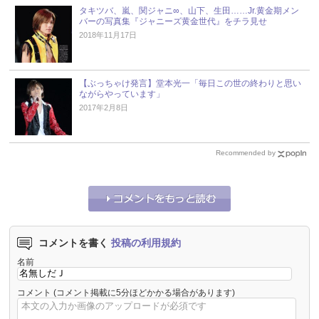
タキツバ、嵐、関ジャニ∞、山下、生田……Jr.黄金期メン
バーの写真集『ジャニーズ黄金世代』をチラ見せ
2018年11月17日
【ぶっちゃけ発言】堂本光一「毎日この世の終わりと思い
ながらやっています」
2017年2月8日
Recommended by
コメントを書く
投稿の利用規約
名前
コメント
(コメント掲載に5分ほどかかる場合があります)