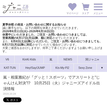
マイページ
ストア
メニュー
夏季休暇 の発送・お問い合わせに関するお知らせ
誠に勝手ながら、以下の期間を休業とさせていただきます。
2026年8月11日(火)~2026年8月16日(日)
休業中にいただきました、ご注文・お問い合わせにつきましては、
営業再開の8月17日(月)以降、順に対応
させていただきます。
また、
8月8日(土)以降にいただいた、ご注文・
お問い合わせにつきましても、
8月17日(月)以降に対応
させていただく場合がございます。
大変ご迷惑をおかけしますが、
何卒ご了承くださいますようお願い申し上げま
す。
V6
KinKi Kids
嵐
NEWS
関ジャニ∞
KAT-TUN
Hey!Say!JUMP
Kis-My-Ft2
Sexy Zone
▼
嵐・相葉雅紀が『グッと！スポーツ』でアスリートと“じ
ゃんけん対決”!? 10月25日（火）ジャニーズアイドル出
演情報
2016.10.24