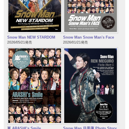
Snow Man NEW STARDOM
Snow Man Snow Man's Face
2026/05/21発売
2026/01/21発売
嵐 ARASHI’s Smile
Snow Man 目黒蓮 Photo Story