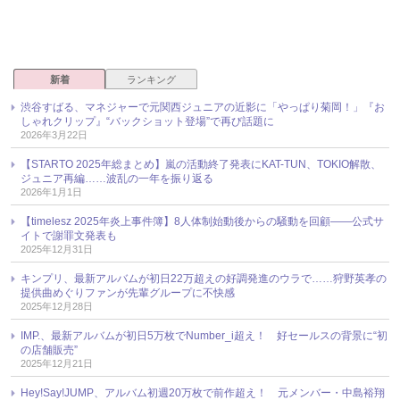
新着
ランキング
渋谷すばる、マネジャーで元関西ジュニアの近影に「やっぱり菊岡！」『お
しゃれクリップ』“バックショット登場”で再び話題に
2026年3月22日
【STARTO 2025年総まとめ】嵐の活動終了発表にKAT-TUN、TOKIO解散、
ジュニア再編……波乱の一年を振り返る
2026年1月1日
【timelesz 2025年炎上事件簿】8人体制始動後からの騒動を回顧――公式サ
イトで謝罪文発表も
2025年12月31日
キンプリ、最新アルバムが初日22万超えの好調発進のウラで……狩野英孝の
提供曲めぐりファンが先輩グループに不快感
2025年12月28日
IMP.、最新アルバムが初日5万枚でNumber_i超え！ 好セールスの背景に“初
の店舗販売”
2025年12月21日
Hey!Say!JUMP、アルバム初週20万枚で前作超え！ 元メンバー・中島裕翔