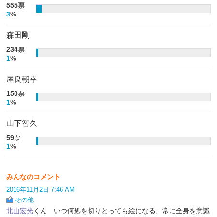
555
票
3
%
森田剛
234
票
1
%
屋良朝幸
150
票
1
%
山下智久
59
票
1
%
みんなのコメント
2016年11月2日 7:46 AM
その他
北山宏光
くん いつ何処を切りとっても絵になる、常に全身を意識