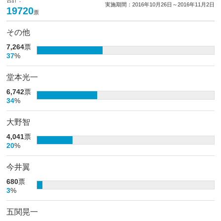
実施期間：2016年10月26日～2016年11月2日
19720
票
その他
7,264
票
37
%
堂本光一
6,742
票
34
%
大野智
4,041
票
20
%
今井翼
680
票
3
%
五関晃一