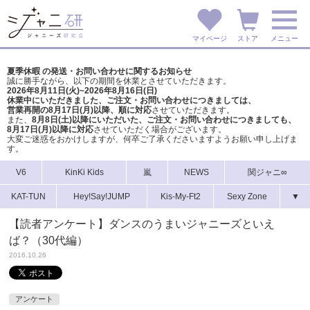
マイページ
ストア
メニュー
夏季休暇 の発送・お問い合わせに関するお知らせ
誠に勝手ながら、以下の期間を休業とさせていただきます。
2026年8月11日(火)~2026年8月16日(日)
休業中にいただきました、ご注文・お問い合わせにつきましては、
営業再開の8月17日(月)以降、順に対応
させていただきます。
また、
8月8日(土)以降にいただいた、ご注文・
お問い合わせにつきましても、
8月17日(月)以降に対応
させていただく場合がございます。
大変ご迷惑をおかけしますが、
何卒ご了承くださいますようお願い申し上げま
す。
V6
KinKi Kids
嵐
NEWS
関ジャニ∞
KAT-TUN
Hey!Say!JUMP
Kis-My-Ft2
Sexy Zone
▼
【読者アンケート】ダンスのうまいジャニーズといえ
ば？（30代編）
2016.10.26
アンケート