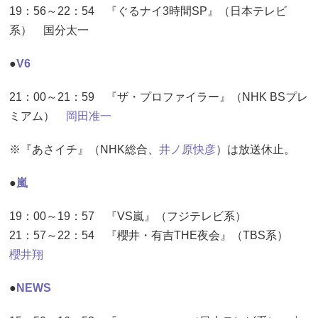
19：56～22：54 『ぐるナイ3時間SP』（日本テレビ
系） 国分太一
●
V6
21：00～21：59 『ザ・プロファイラー』（NHK BSプレ
ミアム）
岡田准一
※『あさイチ』（NHK総合、
井ノ原快彦
）は放送休止。
●
嵐
19：00～19：57 『VS嵐』（フジテレビ系）
21：57～22：54 『櫻井・有吉THE夜会』（TBS系）
櫻井翔
●
NEWS