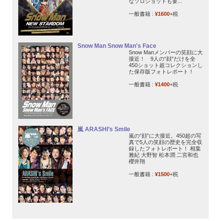
なソロショットも要...
一般書籍 :
¥1600
+税
Snow Man Snow Man's Face
Snow Manメンバーの笑顔に大
接近！ 9人の“顔”だけを全
450ショット超コレクションし
た保存版フォトレポート！
一般書籍 :
¥1400
+税
嵐 ARASHI’s Smile
嵐の“顔”に大接近。450超の写
真で5人の笑顔の歴史を完全収
録したフォトレポート！ 相葉
雅紀 大野智 松本潤 二宮和也
櫻井翔
一般書籍 :
¥1500
+税