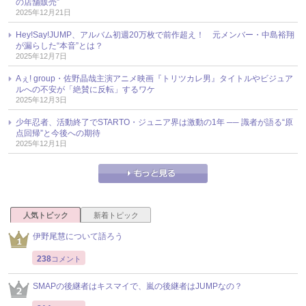
の店舗販売”
2025年12月21日
Hey!Say!JUMP、アルバム初週20万枚で前作超え！ 元メンバー・中島裕翔
が漏らした“本音”とは？
2025年12月7日
Aぇ! group・佐野晶哉主演アニメ映画『トリツカレ男』タイトルやビジュア
ルへの不安が「絶賛に反転」するワケ
2025年12月3日
少年忍者、活動終了でSTARTO・ジュニア界は激動の1年 ── 識者が語る“原
点回帰”と今後への期待
2025年12月1日
人気トピック
新着トピック
伊野尾慧について語ろう
238
コメント
SMAPの後継者はキスマイで、嵐の後継者はJUMPなの？