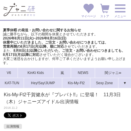
マイページ
ストア
メニュー
夏季休暇 の発送・お問い合わせに関するお知らせ
誠に勝手ながら、以下の期間を休業とさせていただきます。
2026年8月11日(火)~2026年8月16日(日)
休業中にいただきました、ご注文・お問い合わせにつきましては、
営業再開の8月17日(月)以降、順に対応
させていただきます。
また、
8月8日(土)以降にいただいた、ご注文・
お問い合わせにつきましても、
8月17日(月)以降に対応
させていただく場合がございます。
大変ご迷惑をおかけしますが、
何卒ご了承くださいますようお願い申し上げま
す。
V6
KinKi Kids
嵐
NEWS
関ジャニ∞
KAT-TUN
Hey!Say!JUMP
Kis-My-Ft2
Sexy Zone
▼
Kis-My-Ft2千賀健永が『プレバト!!』に登場！ 11月3日
（木）ジャニーズアイドル出演情報
2016.11.2
出演情報