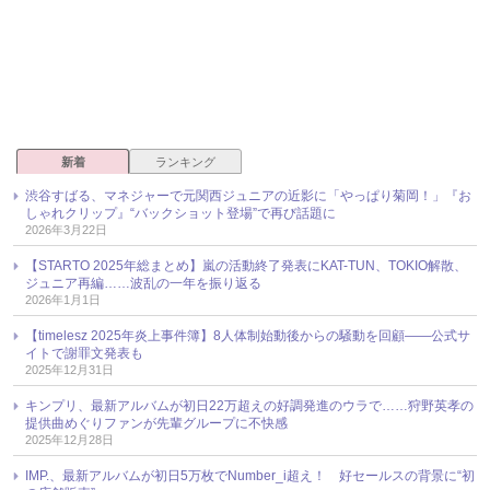
新着
ランキング
渋谷すばる、マネジャーで元関西ジュニアの近影に「やっぱり菊岡！」『お
しゃれクリップ』“バックショット登場”で再び話題に
2026年3月22日
【STARTO 2025年総まとめ】嵐の活動終了発表にKAT-TUN、TOKIO解散、
ジュニア再編……波乱の一年を振り返る
2026年1月1日
【timelesz 2025年炎上事件簿】8人体制始動後からの騒動を回顧――公式サ
イトで謝罪文発表も
2025年12月31日
キンプリ、最新アルバムが初日22万超えの好調発進のウラで……狩野英孝の
提供曲めぐりファンが先輩グループに不快感
2025年12月28日
IMP.、最新アルバムが初日5万枚でNumber_i超え！ 好セールスの背景に“初