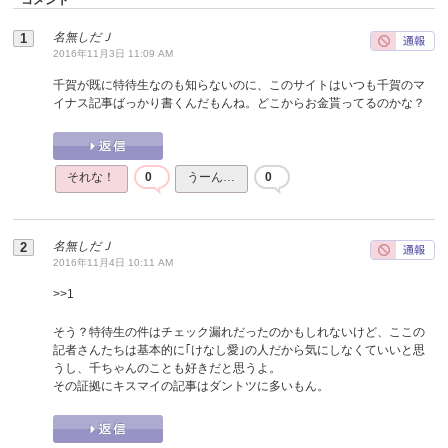
名無しだＪ
2016年11月3日 11:09 AM
千賀が既に特待生なのも知らないのに、このサイトはいつも千賀のマ
イナス記事ばっかり書くんだもんね。どこからお金貰ってるのかな？
それな！
0
うーん…
0
名無しだＪ
2016年11月4日 10:11 AM
>>
1
そう？特待生の件はチェック漏れだったのかもしれないけど、ここの
記者さんたちは基本的に｢けなし愛｣の人だから気にしなくていいと思
うし、千ちゃんのことも好きだと思うよ。
その証拠にキスマイの記事はダントツに多いもん。