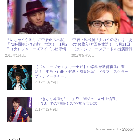
『めちゃイケSP』に中居正広出演、
中居正広出演『ナカイの窓』は、あ
「72時間ホンネの旅」放送！ 1月2
の“お蔵入り”回を放送！ 5月31日
日（火）ジャニーズアイドル出演情
（水）ジャニーズアイドル出演情報
報
2018年1月1日
2017年5月30日
【ジャニーズカルチャーナビ】中学生が教師再生に奮
闘！ 中島・山田・知念・有岡出演 ドラマ『スクラッ
プ・ティーチャー』
2017年8月29日
「いきなり本番が……」!? 関ジャニ∞村上信五、
『FNS』での“痛恨ミス”を堂々言い訳！
2017年12月9日
Recommended by
コメント