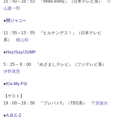
15：50～16：53 『news every.』（日本テレビ系）
小
山慶一郎
●
関ジャニ∞
11：55～13：55 『ヒルナンデス！』（日本テレビ
系）
横山裕
●
Hey!Say!JUMP
5：25～ 8：00 『めざましテレビ』（フジテレビ系）
伊野尾慧
●
Kis-My-Ft2
【ゲスト】
19：00～19：56 『プレバト!!』（TBS系）
千賀健永
●
A.B.C-Z