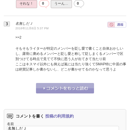
それな！
0
うーん…
0
名無しだＪ
2016年11月6日 5:37 PM
>>
2
そもそもライターが特定のメンバーを貶し愛で書くこと自体おかしい
し、露骨に褒めるメンバーと貶し愛と称して貶しまくるメンバーで区
別つけてる時点で見てて不快に思う人が出てきて当たり前
ここはキスマイ以外にも例えば嵐には当たり強くてSMAP特に中居の事
は絶賛記事しか書かないし、どこが書かせてるのかなって思うよ
それな！
0
うーん…
0
コメントを書く
投稿の利用規約
名前