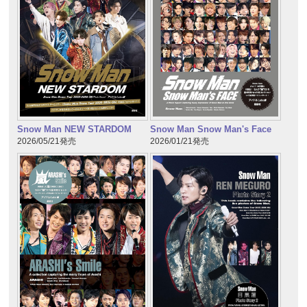
Snow Man NEW STARDOM
Snow Man Snow Man's Face
2026/05/21発売
2026/01/21発売