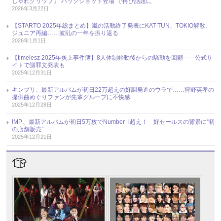
しゃれクリップ』“バックショット登場”で再び話題に
2026年3月22日
【STARTO 2025年総まとめ】嵐の活動終了発表にKAT-TUN、TOKIO解散、
ジュニア再編……波乱の一年を振り返る
2026年1月1日
【timelesz 2025年炎上事件簿】8人体制始動後からの騒動を回顧――公式サ
イトで謝罪文発表も
2025年12月31日
キンプリ、最新アルバムが初日22万超えの好調発進のウラで……狩野英孝の
提供曲めぐりファンが先輩グループに不快感
2025年12月28日
IMP.、最新アルバムが初日5万枚でNumber_i超え！ 好セールスの背景に“初
の店舗販売”
2025年12月21日